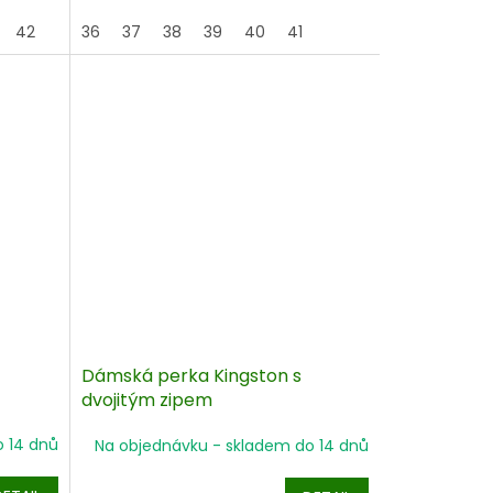
42
43
36
37
38
39
40
41
Dámská perka Kingston s
dvojitým zipem
o 14 dnů
Na objednávku - skladem do 14 dnů