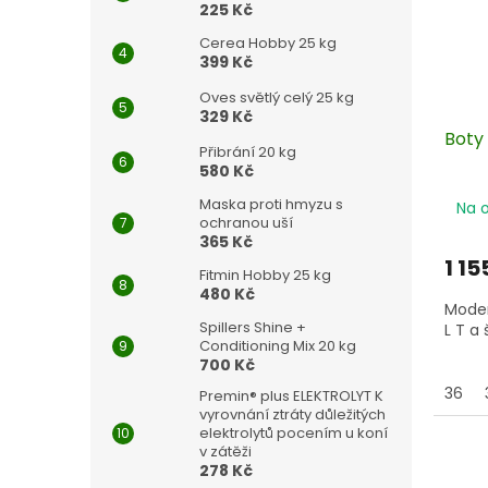
225 Kč
Cerea Hobby 25 kg
399 Kč
Oves světlý celý 25 kg
329 Kč
Boty
Přibrání 20 kg
580 Kč
Maska proti hmyzu s
Na 
ochranou uší
365 Kč
1 15
Fitmin Hobby 25 kg
480 Kč
Moder
Spillers Shine +
L T a
Conditioning Mix 20 kg
700 Kč
36
Premin® plus ELEKTROLYT K
vyrovnání ztráty důležitých
elektrolytů pocením u koní
v zátěži
278 Kč