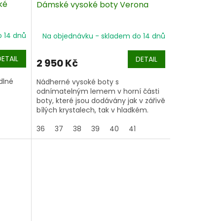
ké
Dámské vysoké boty Verona
o 14 dnů
Na objednávku - skladem do 14 dnů
DETAIL
DETAIL
2 950 Kč
dlné
Nádherné vysoké boty s
odnímatelným lemem v horní části
boty, které jsou dodávány jak v zářivě
bílých krystalech, tak v hladkém.
Naše vysoké jezdecké boty Verona
36
37
38
39
40
41
jsou elegantní a zároveň praktické –
ideální pro závody, kde potřebuješ
vypadat i podat ten nejlepší výkon.
Oba vyměnitelné ozdobné prvky jsou
opatřeny malým stříbrným
odznakem s logem Horze.