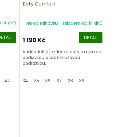
Boty Comfort
o 14 dnů
Na objednávku - skladem do 14 dnů
DETAIL
DETAIL
1 190 Kč
Voděodolné jezdecké boty s měkkou
podšívkou a protiskluzovou
podrážkou.
42
34
35
36
37
38
39