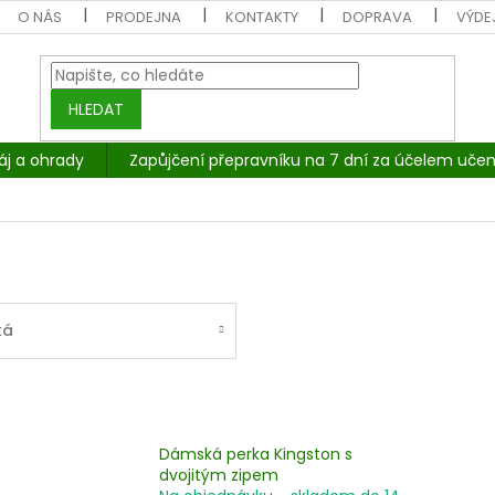
O NÁS
PRODEJNA
KONTAKTY
DOPRAVA
VÝDEJ
HLEDAT
áj a ohrady
Zapůjčení přepravníku na 7 dní za účelem učen
ká
Dámská perka Kingston s
dvojitým zipem