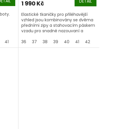
DETAIL
DETAIL
1 990 Kč
boty.
Elastické tkaničky pro přiléhavější
vzhled jsou kombinovány se dvěma
předními zipy a stahovacím páskem
vzadu pro snadné nazouvaní a
vyzouvání.
41
36
37
38
39
40
41
42