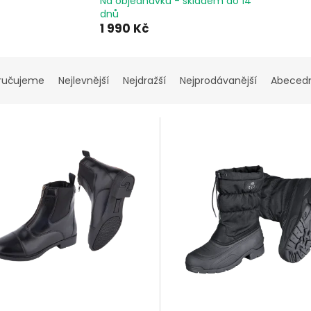
Na objednávku - skladem do 14
dnů
1 990 Kč
ručujeme
Nejlevnější
Nejdražší
Nejprodávanější
Abeced