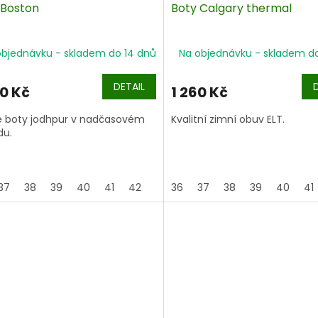
 Boston
Boty Calgary thermal
objednávku - skladem do 14 dnů
Na objednávku - skladem d
DETAIL
60 Kč
1 260 Kč
 boty jodhpur v nadčasovém
Kvalitní zimní obuv ELT.
du.
37
38
39
40
41
42
43
36
37
38
39
40
41