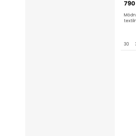
790
Módní
texti
30