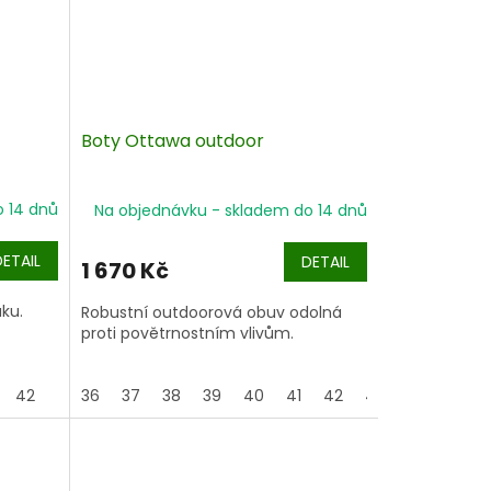
Boty Ottawa outdoor
o 14 dnů
Na objednávku - skladem do 14 dnů
DETAIL
DETAIL
1 670 Kč
uku.
Robustní outdoorová obuv odolná
proti povětrnostním vlivům.
42
36
37
38
39
40
41
42
43