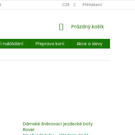
NÍ MÍSTO: BALÍKOVNA, PPL, GLS, SUPERVÝDEJNY, UPS
CZK
Přihlášení
POHOTOVOST
NÁKUPNÍ
Prázdný košík
KOŠÍK
í nakládání
Přeprava koní
Akce a slevy
E-booky 
Dámské šněrovací jezdecké boty
Rover