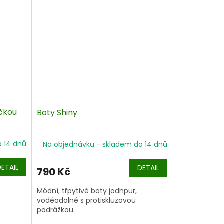
ičkou
Boty Shiny
o 14 dnů
Na objednávku - skladem do 14 dnů
DETAIL
DETAIL
790 Kč
Módní, třpytivé boty jodhpur,
voděodolné s protiskluzovou
podrážkou.