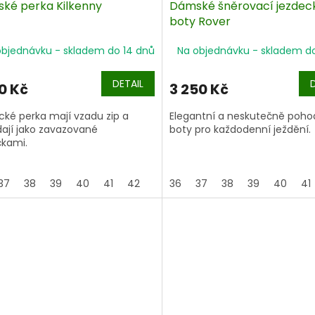
ké perka Kilkenny
Dámské šněrovací jezdec
boty Rover
objednávku - skladem do 14 dnů
Na objednávku - skladem d
DETAIL
0 Kč
3 250 Kč
ické perka mají vzadu zip a
Elegantní a neskutečně poho
ají jako zavazované
boty pro každodenní ježdění.
čkami.
37
38
39
40
41
42
43
36
44
37
45
38
39
40
41