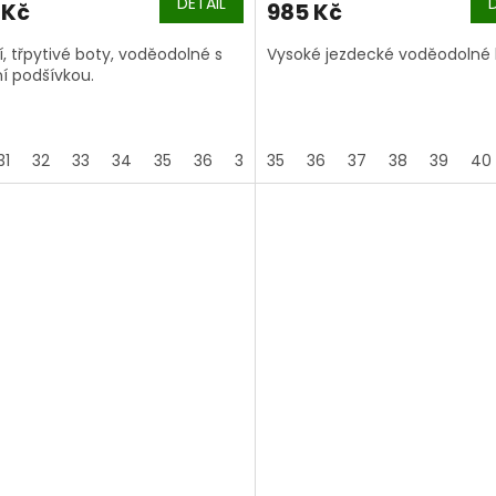
DETAIL
 Kč
985 Kč
, třpytivé boty, voděodolné s
Vysoké jezdecké voděodolné 
lní podšívkou.
31
32
33
34
35
36
37
35
38
36
39
37
40
38
41
39
40