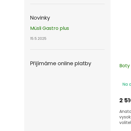
Novinky
Müsli Gastro plus
15.5.2025
Přijímáme online platby
Boty
Na 
2 51
Anato
vysok
volit