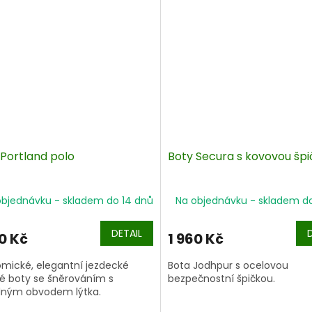
 Portland polo
Boty Secura s kovovou šp
objednávku - skladem do 14 dnů
Na objednávku - skladem d
DETAIL
0 Kč
1 960 Kč
mické, elegantní jezdecké
Bota Jodhpur s ocelovou
é boty se šněrováním s
bezpečnostní špičkou.
elným obvodem lýtka.