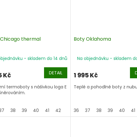
 Chicago thermal
Boty Oklahoma
objednávku - skladem do 14 dnů
Na objednávku - skladem d
DETAIL
5 Kč
1 995 Kč
ní termoboty s nášivkou loga E
Teplé a pohodlné boty z nub
 šněrováním.
37
38
39
40
41
42
36
37
38
39
40
41