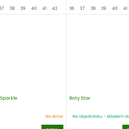
37
38
39
40
41
42
43
36
37
38
39
40
41
 Sparkle
Boty Star
Na dotaz
Na objednávku - skladem d