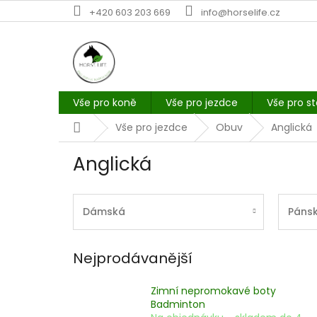
Přejít
+420 603 203 669
info@horselife.cz
na
obsah
Vše pro koně
Vše pro jezdce
Vše pro st
Domů
Vše pro jezdce
Obuv
Anglická
Anglická
Dámská
Páns
Nejprodávanější
Zimní nepromokavé boty
Badminton