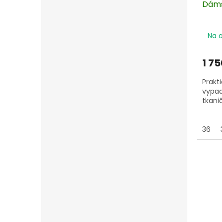
Dáms
Na 
1 75
Prakt
vypad
tkani
36