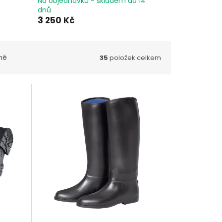
Na objednávku - skladem do 14
dnů
3 250 Kč
ně
35
položek celkem