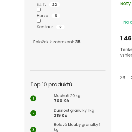
Boty
E.L.T.
22
Horze
5
Na 
Kentaur
2
1 4
Položek k zobrazení:
35
Tenké
vzhle
36
Top 10 produktů
Muchaři 20 kg
700 Kč
Dušnost granulky 1 kg
219 Kč
Bolavé klouby granulky 1
kg