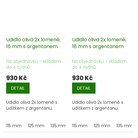
Udidlo oliva 2x lomené,
Udidlo oliva 2x lomené,
16 mm s argentanem
18 mm s argentanem
Na objednávku - skladem
Na objednávku - skladem
do 4 týdnů
do 4 týdnů
930 Kč
930 Kč
DETAIL
DETAIL
Udidlo oliva 2x lomené s
Udidlo oliva 2x lomené s
udítkem z argentanu.
udítkem z argentanu.
115 mm
125 mm
135 mm
115 mm
145 mm
125 mm
155 mm
135 mm