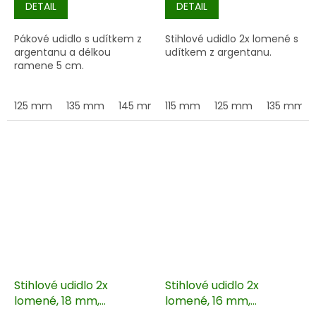
DETAIL
DETAIL
Pákové udidlo s udítkem z
Stihlové udidlo 2x lomené s
argentanu a délkou
udítkem z argentanu.
ramene 5 cm.
125 mm
135 mm
145 mm
115 mm
155 mm
125 mm
135 mm
Stihlové udidlo 2x
Stihlové udidlo 2x
lomené, 18 mm,
lomené, 16 mm,