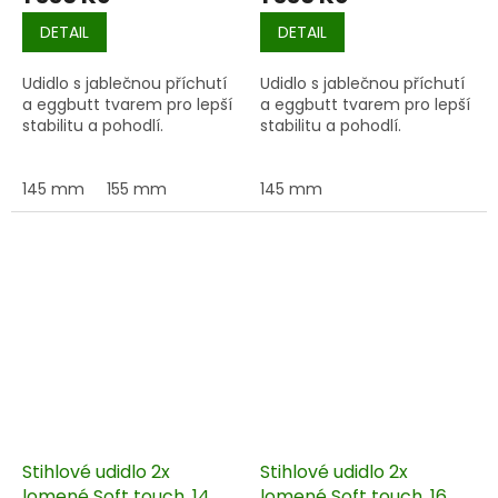
DETAIL
DETAIL
Udidlo s jablečnou příchutí
Udidlo s jablečnou příchutí
a eggbutt tvarem pro lepší
a eggbutt tvarem pro lepší
stabilitu a pohodlí.
stabilitu a pohodlí.
145 mm
155 mm
145 mm
Stihlové udidlo 2x
Stihlové udidlo 2x
lomené Soft touch, 14
lomené Soft touch, 16