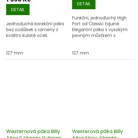
DETAIL
DETAIL
Funkční, jednoduchý High
Jednoduchá korekční páka
Port od Classic Equine.
bez ozdůbek s rameny z
Elegantní páka s vysokým
kvalitní kulaté oceli.
pevným můstkem s
hladkými rameny.
127 mm
127 mm
Westernová páka Billy
Westerová páka Billy