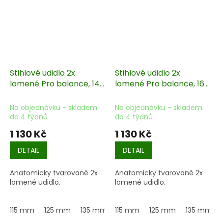
Stihlové udidlo 2x
Stihlové udidlo 2x
lomené Pro balance, 14
lomené Pro balance, 16
mm
mm
Na objednávku - skladem
Na objednávku - skladem
do 4 týdnů
do 4 týdnů
1 130 Kč
1 130 Kč
DETAIL
DETAIL
Anatomicky tvarované 2x
Anatomicky tvarované 2x
lomené udidlo.
lomené udidlo.
115 mm
125 mm
135 mm
115 mm
145 mm
125 mm
155 mm
135 mm