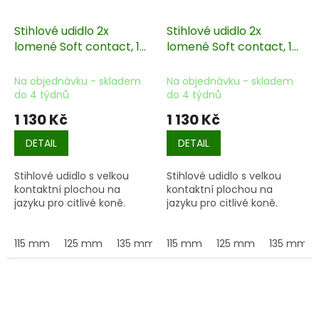
Stihlové udidlo 2x
Stihlové udidlo 2x
lomené Soft contact, 14
lomené Soft contact, 16
mm
mm
Na objednávku - skladem
Na objednávku - skladem
do 4 týdnů
do 4 týdnů
1 130 Kč
1 130 Kč
DETAIL
DETAIL
Stihlové udidlo s velkou
Stihlové udidlo s velkou
kontaktní plochou na
kontaktní plochou na
jazyku pro citlivé koně.
jazyku pro citlivé koně.
115 mm
125 mm
135 mm
115 mm
145 mm
125 mm
155 mm
135 mm