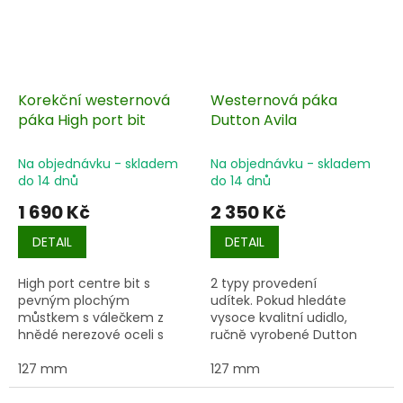
Korekční westernová
Westernová páka
páka High port bit
Dutton Avila
Na objednávku - skladem
Na objednávku - skladem
do 14 dnů
do 14 dnů
1 690 Kč
2 350 Kč
DETAIL
DETAIL
High port centre bit s
2 typy provedení
pevným plochým
udítek. Pokud hledáte
můstkem s válečkem z
vysoce kvalitní udidlo,
hnědé nerezové oceli s
ručně vyrobené Dutton
poutavým stříbrným
Avila je tou správnou
vzorem květin.
127 mm
volbou.
127 mm