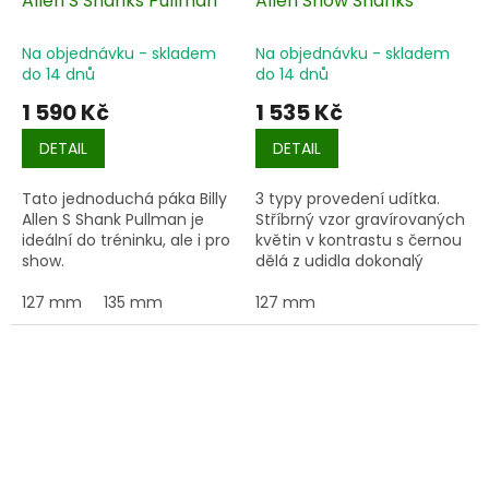
Allen S Shanks Pullman
Allen Show Shanks
Na objednávku - skladem
Na objednávku - skladem
do 14 dnů
do 14 dnů
1 590 Kč
1 535 Kč
DETAIL
DETAIL
Tato jednoduchá páka Billy
3 typy provedení udítka.
Allen S Shank Pullman je
Stříbrný vzor gravírovaných
ideální do tréninku, ale i pro
květin v kontrastu s černou
show.
dělá z udidla dokonalý
poutač.
127 mm
135 mm
127 mm