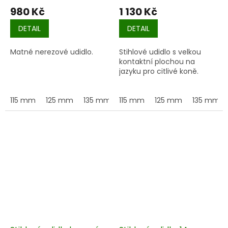
980 Kč
1 130 Kč
DETAIL
DETAIL
Matné nerezové udidlo.
Stihlové udidlo s velkou
kontaktní plochou na
jazyku pro citlivé koně.
115 mm
125 mm
135 mm
115 mm
145 mm
125 mm
155 mm
135 mm