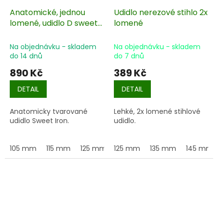
Anatomické, jednou
Udidlo nerezové stihlo 2x
lomené, udidlo D sweet
lomené
iron
Na objednávku - skladem
Na objednávku - skladem
do 14 dnů
do 7 dnů
890 Kč
389 Kč
DETAIL
DETAIL
Anatomicky tvarované
Lehké, 2x lomené stihlové
udidlo Sweet Iron.
udidlo.
105 mm
115 mm
125 mm
125 mm
135 mm
135 mm
145 mm
145 mm