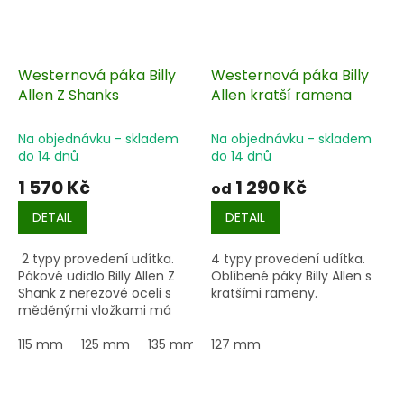
Westernová páka Billy
Westernová páka Billy
Allen Z Shanks
Allen kratší ramena
Na objednávku - skladem
Na objednávku - skladem
do 14 dnů
do 14 dnů
1 570 Kč
1 290 Kč
od
DETAIL
DETAIL
2 typy provedení udítka.
4 typy provedení udítka.
Pákové udidlo Billy Allen Z
Oblíbené páky Billy Allen s
Shank z nerezové oceli s
kratšími rameny.
měděnými vložkami má
nadčasový vzhled.
115 mm
125 mm
135 mm
127 mm
145 mm