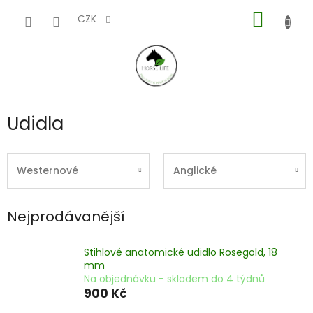
Přejít
NÁKUP
na
CZK
obsah
KOŠÍK
Udidla
Westernové
Anglické
Nejprodávanější
Stihlové anatomické udidlo Rosegold, 18
mm
Na objednávku - skladem do 4 týdnů
900 Kč