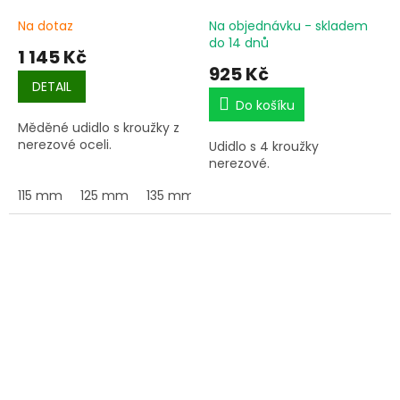
Na dotaz
Na objednávku - skladem
do 14 dnů
1 145 Kč
925 Kč
DETAIL
Do košíku
Měděné udidlo s kroužky z
nerezové oceli.
Udidlo s 4 kroužky
nerezové.
115 mm
125 mm
135 mm
145 mm