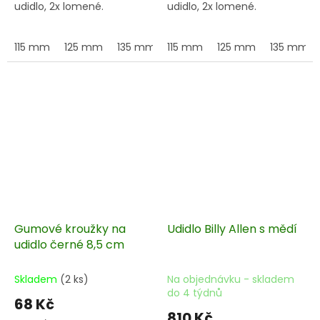
udidlo, 2x lomené.
udidlo, 2x lomené.
115 mm
125 mm
135 mm
115 mm
145 mm
125 mm
155 mm
135 mm
Gumové kroužky na
Udidlo Billy Allen s mědí
udidlo černé 8,5 cm
Skladem
(2 ks)
Na objednávku - skladem
do 4 týdnů
68 Kč
810 Kč