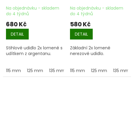
argentan
nerezové
Na objednávku - skladem
Na objednávku - skladem
do 4 týdnů
do 4 týdnů
680 Kč
580 Kč
DETAIL
DETAIL
Stihlové udidlo 2x lomené s
Základní 2x lomené
udítkem z argentanu.
nerezové udidlo.
115 mm
125 mm
135 mm
115 mm
145 mm
125 mm
155 mm
135 mm