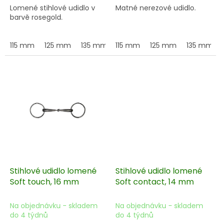
Lomené stihlové udidlo v
Matné nerezové udidlo.
barvě rosegold.
115 mm
125 mm
135 mm
115 mm
145 mm
125 mm
155 mm
135 mm
Stihlové udidlo lomené
Stihlové udidlo lomené
Soft touch, 16 mm
Soft contact, 14 mm
Na objednávku - skladem
Na objednávku - skladem
do 4 týdnů
do 4 týdnů