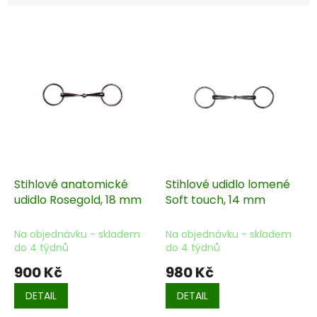
V
ý
p
i
s
p
r
o
d
u
k
Stihlové anatomické
Stihlové udidlo lomené
t
udidlo Rosegold, 18 mm
Soft touch, 14 mm
ů
Na objednávku - skladem
Na objednávku - skladem
do 4 týdnů
do 4 týdnů
900 Kč
980 Kč
DETAIL
DETAIL