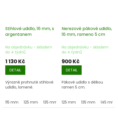
Stihlové udidlo, 16 mm, s
Nerezové pákové udidlo,
argentanem
16 mm, rameno 5 cm
Na objednávku - skladem
Na objednávku - skladem
do 4 týdnů
do 4 týdnů
1 130 Kč
900 Kč
DETAIL
DETAIL
Výrazně prohnuté stihlové
Pákové udidlo s délkou
udidlo, lomené.
ramen 5 cm.
115 mm
125 mm
135 mm
125 mm
145 mm
135 mm
155 mm
145 mm