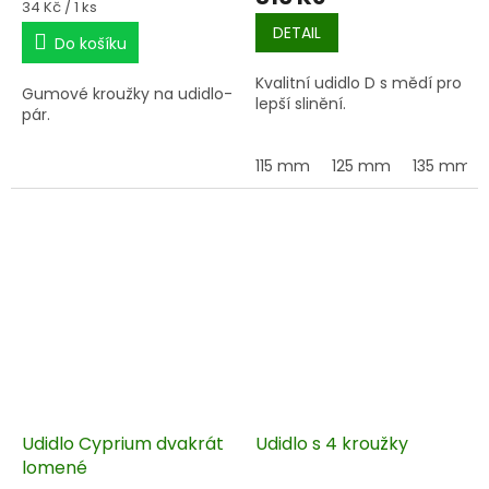
Měrná
34 Kč / 1 ks
cena:
DETAIL
Do košíku
Kvalitní udidlo D s mědí pro
Gumové kroužky na udidlo-
lepší slinění.
pár.
115 mm
125 mm
135 mm
Udidlo Cyprium dvakrát
Udidlo s 4 kroužky
lomené