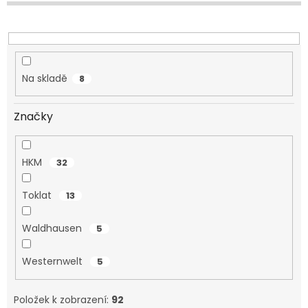
u
k
t
ů
Na skladě
8
Značky
HKM
32
Toklat
13
Waldhausen
5
Westernwelt
5
Položek k zobrazení:
92