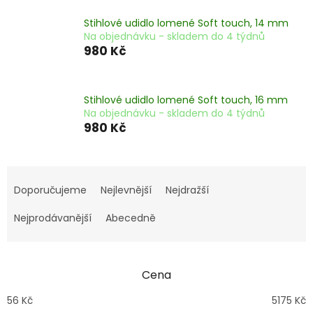
Stihlové udidlo lomené Soft touch, 14 mm
Na objednávku - skladem do 4 týdnů
980 Kč
Stihlové udidlo lomené Soft touch, 16 mm
Na objednávku - skladem do 4 týdnů
980 Kč
Ř
a
Doporučujeme
Nejlevnější
Nejdražší
z
e
Nejprodávanější
Abecedně
n
í
p
Cena
r
o
56
Kč
5175
Kč
d