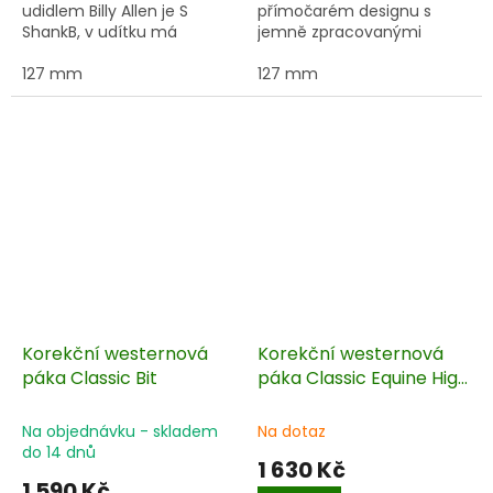
udidlem Billy Allen je S
přímočarém designu s
ShankB, v udítku má
jemně zpracovanými
měděné vložky pro
rameny z německého
podporu slinění.
127 mm
stříbra.
127 mm
Korekční westernová
Korekční westernová
páka Classic Bit
páka Classic Equine High
Port
Na objednávku - skladem
Na dotaz
do 14 dnů
1 630 Kč
1 590 Kč