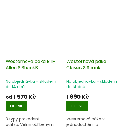
Westernová páka Billy
Westernová páka
Allen S ShankB
Classic S Shank
Na objednávku - skladem
Na objednávku - skladem
do 14 dnů
do 14 dnů
1 570 Kč
1 690 Kč
od
DETAIL
DETAIL
3 typy provedení
Westernová páka v
udítka. Velmi oblíbeným
jednoduchém a