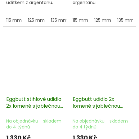
udítkem z argentanu.
argentanu.
115 mm
125 mm
135 mm
115 mm
145 mm
125 mm
155 mm
135 mm
Eggbutt stihlové udidlo
Eggbutt udidlo 2x
2x lomené s jablečnou
lomené s jablečnou
příchutí, 18 mm
příchutí, 16 mm
Na objednávku - skladem
Na objednávku - skladem
do 4 týdnů
do 4 týdnů
1 330 Kč
1 330 Kč