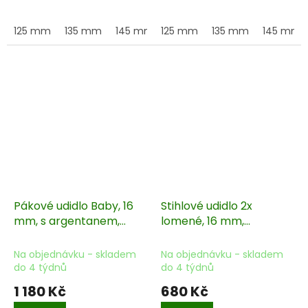
125 mm
135 mm
145 mm
125 mm
155 mm
135 mm
145 mm
Pákové udidlo Baby, 16
Stihlové udidlo 2x
mm, s argentanem,
lomené, 16 mm,
rameno 5 cm
argentan
Na objednávku - skladem
Na objednávku - skladem
do 4 týdnů
do 4 týdnů
1 180 Kč
680 Kč