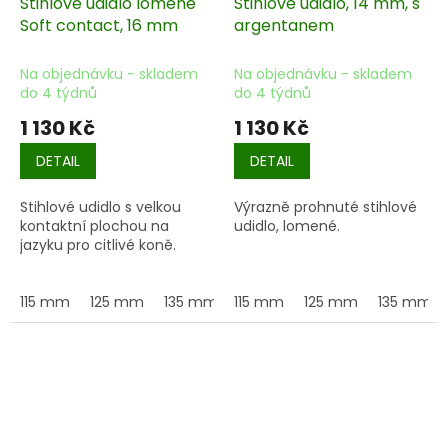
Stihlové udidlo lomené
Stihlové udidlo, 14 mm, s
Soft contact, 16 mm
argentanem
Na objednávku - skladem
Na objednávku - skladem
do 4 týdnů
do 4 týdnů
1 130 Kč
1 130 Kč
DETAIL
DETAIL
Stihlové udidlo s velkou
Výrazně prohnuté stihlové
kontaktní plochou na
udidlo, lomené.
jazyku pro citlivé koně.
115 mm
125 mm
135 mm
115 mm
145 mm
125 mm
155 mm
135 mm