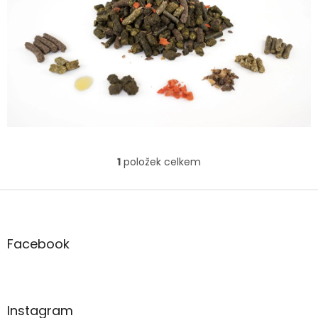
1
položek celkem
O
v
l
Z
á
á
d
p
a
a
Facebook
c
t
í
í
p
r
v
Instagram
k