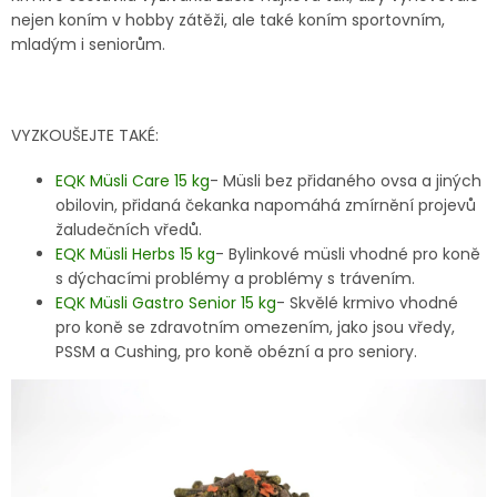
nejen koním v hobby zátěži, ale také koním sportovním,
mladým i seniorům.
VYZKOUŠEJTE TAKÉ:
EQK
Müsli Care 15 kg
- Müsli bez přidaného ovsa a jiných
obilovin, přidaná čekanka napomáhá zmírnění projevů
žaludečních vředů.
EQK Müsli Herbs 15 kg
- Bylinkové müsli vhodné pro koně
s dýchacími problémy a problémy s trávením.
EQK Müsli Gastro Senior 15 kg
- Skvělé krmivo vhodné
pro koně se zdravotním omezením, jako jsou vředy,
PSSM a Cushing, pro koně obézní a pro seniory.