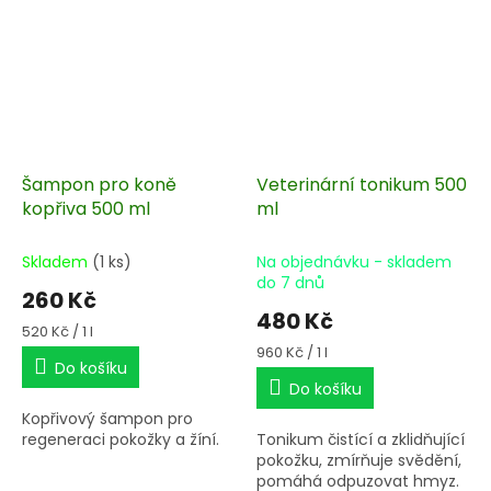
Šampon pro koně
Veterinární tonikum 500
kopřiva 500 ml
ml
Skladem
(1 ks)
Na objednávku - skladem
do 7 dnů
260 Kč
480 Kč
Měrná
520 Kč / 1 l
cena:
Měrná
960 Kč / 1 l
Do košíku
cena:
Do košíku
Kopřivový šampon pro
regeneraci pokožky a žíní.
Tonikum čistící a zklidňující
pokožku, zmírňuje svědění,
pomáhá odpuzovat hmyz.