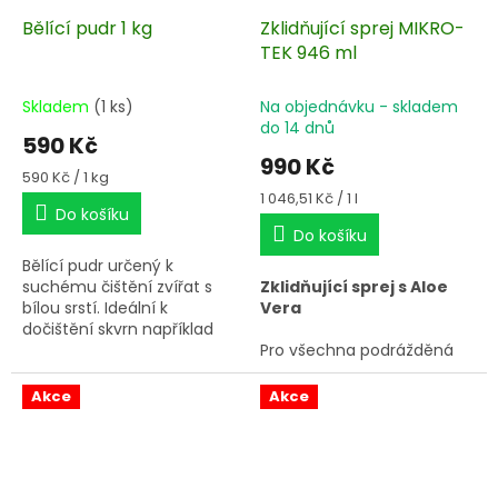
Bělící pudr 1 kg
Zklidňující sprej MIKRO-
TEK 946 ml
Skladem
(1 ks)
Na objednávku - skladem
do 14 dnů
590 Kč
990 Kč
Měrná
590 Kč / 1 kg
cena:
Měrná
1 046,51 Kč / 1 l
Do košíku
cena:
Do košíku
Bělící pudr určený k
suchému čištění zvířat s
Zklidňující sprej s Aloe
bílou srstí. Ideální k
Vera
dočištění skvrn například
před výstavou, svodem
Pro všechna podrážděná
nebo závodem.
místa včetně intimních
partií. Pomáhá zastavit
Akce
Akce
škrábání, kousání a drbání
podrážděné pokožky.
Okamžitá úleva již při
prvním kontaktu. Urychluje
hojení.