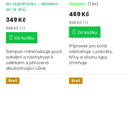
Na objednávku - skladem
Skladem
(1 ks)
do 14 dnů
469 Kč
349 Kč
Měrná
938 Kč / 1 l
cena:
Měrná
698 Kč / 1 l
Do košíku
cena:
Do košíku
Přípravek pro koně
Šampon minimalizuje pocit
odstraňuje z pokožky,
svědění a náchylnost k
hřívy a ohonu lupy,
oděrkám a přirozená
zmírňuje
dlouhotrvající vůně
svědění a zamezuje drbání
odpuzuje hmyz. Tea tree
dlouhých žíní. Brání vzniku
olej je zároveň znám svými
holých kořenů
Srst
Srst
desinfekčními účinky.
ohonů a krátkých
nevzhledných hřív.