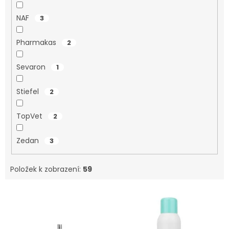
NAF
3
Pharmakas
2
Sevaron
1
Stiefel
2
TopVet
2
Zedan
3
Položek k zobrazení:
59
V
ý
p
i