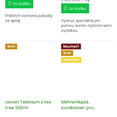
Do košíku
cena:
Do košíku
Efektivní ochrana pokožky
ve spreji.
Vyvinut speciálně pro
pomoc koním trpícími letní
vyrážkou.
Srst
Muchaři
Srst
Pokožka
Leovet Teebaum s tea
Mahnenliquid,
tree 500ml
kondicionér pro
muchaře 500 ml