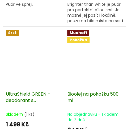
Pudr ve spreji.
Brighter than white je pudr
pro perfektní bílou srst. Je
možné jej požít i lokálně,
pouze na bílá místa na srsti
vašeho koně.
Srst
Muchaři
Pokožka
UltraShield GREEN –
Bioolej na pokožku 500
deodorant s
ml
esenciálními oleji 946 ml
Skladem
(1 ks)
Na objednávku - skladem
do 7 dnů
1 499 Kč