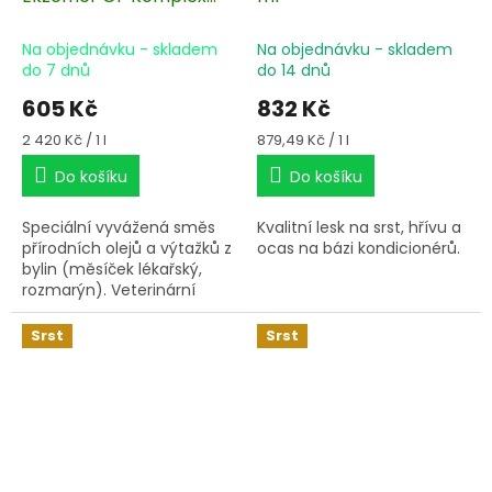
250 ml
Na objednávku - skladem
Na objednávku - skladem
do 7 dnů
do 14 dnů
605 Kč
832 Kč
Měrná
Měrná
2 420 Kč / 1 l
879,49 Kč / 1 l
cena:
cena:
Do košíku
Do košíku
Speciální vyvážená směs
Kvalitní lesk na srst, hřívu a
přírodních olejů a výtažků z
ocas na bázi kondicionérů.
bylin (měsíček lékařský,
rozmarýn). Veterinární
přípravek okamžitě
pomůže při vyrážce,
Srst
Srst
svědění, podrážděné kůži
nebo při akutních
příznacích letní vyrážky.