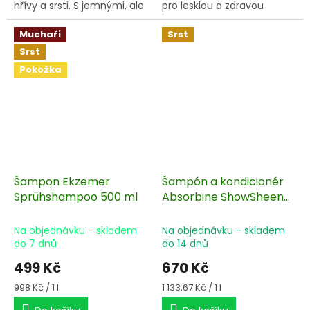
hřívy a srsti. S jemnými, ale
pro lesklou a zdravou
silnými povrchově
pokožku.
aktivními bylinnými
Muchaři
Srst
detergenty.
Srst
Pokožka
Šampon Ekzemer
Šampón a kondicionér
Sprühshampoo 500 ml
Absorbine ShowSheen
591 ml
Na objednávku - skladem
Na objednávku - skladem
do 7 dnů
do 14 dnů
499 Kč
670 Kč
Měrná
Měrná
998 Kč / 1 l
1 133,67 Kč / 1 l
cena:
cena: