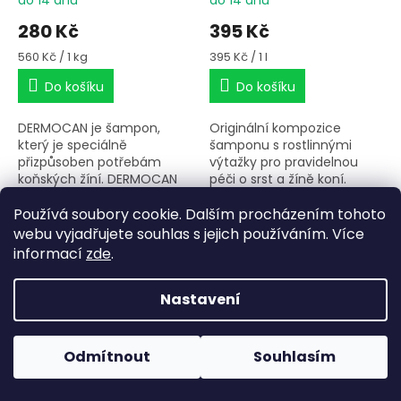
280 Kč
395 Kč
Měrná
Měrná
560 Kč / 1 kg
395 Kč / 1 l
cena:
cena:
Do košíku
Do košíku
DERMOCAN je šampon,
Originální kompozice
který je speciálně
šamponu s rostlinnými
přizpůsoben potřebám
výtažky pro pravidelnou
koňských žíní. DERMOCAN
péči o srst a žíně koní.
obsahuje chránící a
Bylinný komplex srst a žíně
pečující substance, které
vyživuje, regeneruje a
Používá soubory cookie. Dalším procházením tohoto
Srst
Srst
žíním vrací jejich
zlepšuje jejich
webu vyjadřujete souhlas s jejich používáním. Více
přirozenou vlhkost a chrání
rozčesatelnost.
informací
zde
.
je před lámáním.
DERMOCAN do hloubky
účinně a šetrně čistí
Nastavení
krátkou srst, ohon a hřívu.
Moderní receptura navíc
Pokud u nás nenajdete konkrétní produkt, neváhejte se
umožňuje lepší kartáčování
ozvat. Ve většině případů jej můžeme zajistit na
Odmítnout
Souhlasím
srsti.
objednávku nebo od jiného dodavatele.