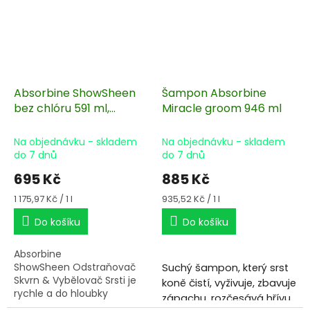
Absorbine ShowSheen
Šampon Absorbine
bez chlóru 591 ml,
Miracle groom 946 ml
vybělovač srsti
Na objednávku - skladem
Na objednávku - skladem
do 7 dnů
do 7 dnů
695 Kč
885 Kč
Měrná
Měrná
1 175,97 Kč / 1 l
935,52 Kč / 1 l
cena:
cena:
Do košíku
Do košíku
Absorbine
ShowSheen Odstraňovač
Suchý šampon, který srst
Skvrn & Vybělovač Srsti je
koně čistí, vyživuje, zbavuje
rychle a do hloubky
zápachu, rozčesává hřívu
působící šetrný prostředek