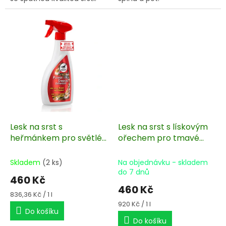
Lesk na srst s
Lesk na srst s lískovým
heřmánkem pro světlé
ořechem pro tmavé
koně Leovet
koně Leovet
Powerstriegel 550 ml
Powerstriegel 550 ml
Skladem
(2 ks)
Na objednávku - skladem
do 7 dnů
460 Kč
460 Kč
Měrná
836,36 Kč / 1 l
cena:
Měrná
920 Kč / 1 l
Do košíku
cena:
Do košíku