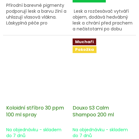
Přírodní barevné pigmenty
podporují lesk a barvu žíní a
Lesk a rozčesávač vytváří
uhlazují vlasová vlákna.
objem, dodává hedvábný
Láskyplná péče pro
lesk a chrání před prachem
koně pro hebkost a
a nečistotami po dobu
jednoduché rozčesávání.
několika dnů. Čistý cedrový
olej dodá hřívě a srsti
Muchaři
S vylepšenou ochranou
vysoký lesk.
Pokožka
proti ultrafialovému
záření pro vitalitu a
podporu barvy žíní.
Koloidní stříbro 30 ppm
Douxo S3 Calm
100 ml spray
Shampoo 200 ml
Na objednávku - skladem
Na objednávku - skladem
do 7 dnů
do 7 dnů