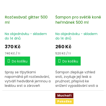
Rozčesávač glitter 500
Šampon pro světlé koně
ml
heřmánek 500 ml
Na objednávku - skladem
Na objednávku - skladem
do 14 dnů
do 14 dnů
370 Kč
260 Kč
Měrná
Měrná
740 Kč / 1 l
520 Kč / 1 l
cena:
cena:
Do košíku
Do košíku
Spray se třpytkami
Šampon zlepšuje vzhled
napomáhá při rozčesávání,
srsti, zvyšuje její lesk a
vytváří hedvábně jemnou a
pružnost, přispívá ke
lesklou srst a zároveň
snížení vypadávání srsti a
chrání srst a žíně před
tvorbě lupů.
prachem a nečistotami.
Muchaři
Pokožka