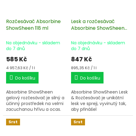
Rozčesávač Absorbine
Lesk a rozčesávač
ShowSheen 118 ml
Absorbine ShowSheen
946 ml
Na objednávku - skladem
Na objednávku - skladem
do 7 dnů
do 7 dnů
585 Kč
847 Kč
Měrná
Měrná
4 957,63 Kč / 1 l
895,35 Kč / 1 l
cena:
cena:
Do košíku
Do košíku
Absorbine ShowSheen
Absorbine ShowSheen Lesk
gelový rozčesávač je silný a
& Rozčesávač je unikátní
účinný prostředek na velmi
lesk ve spreji, vyvinutý tak,
zacuchanou hřívu a ocas.
aby přinášel
Složení je obohaceno o
nesrovnatelnou pomoc při
vitamin E a arganový olej,
péči o srst, hřívu i ocas
Srst
Srst
který vyživuje a pomáhá
koně.
revitalizovat poničené žíně.