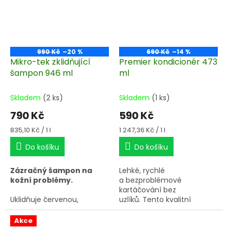
990 Kč
–20 %
690 Kč
–14 %
Mikro-tek zklidňující
Premier kondicionér 473
šampon 946 ml
ml
Skladem
(2 ks)
Skladem
(1 ks)
790 Kč
590 Kč
Měrná
Měrná
835,10 Kč / 1 l
1 247,36 Kč / 1 l
cena:
cena:
Do košíku
Do košíku
Zázračný šampon na
Lehké, rychlé
kožní problémy.
a bezproblémové
kartáčování bez
Uklidňuje červenou,
uzlíků. Tento kvalitní
podrážděnou pokožku již při
kondicionér byl speciálně
prvním kontaktu. Pomáhá
vyvinut pro ulehčení
Akce