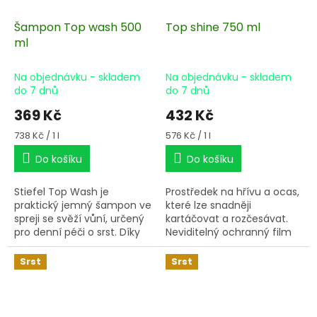
Šampon Top wash 500
Top shine 750 ml
ml
Na objednávku - skladem
Na objednávku - skladem
do 7 dnů
do 7 dnů
369 Kč
432 Kč
Měrná
Měrná
738 Kč / 1 l
576 Kč / 1 l
cena:
cena:
Do košíku
Do košíku
Stiefel Top Wash je
Prostředek na hřívu a ocas,
praktický jemný šampon ve
které lze snadněji
spreji se svěží vůní, určený
kartáčovat a rozčesávat.
pro denní péči o srst. Díky
Neviditelný ochranný film
praktickému balení může
odpuzuje prach a špínu a
být pohodlně použit a
brání opětovnému
Srst
Srst
dávkován cíleně na
zacuchání hřívy a ocasu.
požadovaných místech.
Srst získá hedvábný lesk.
K použití na ocas, hřívu a
srst.