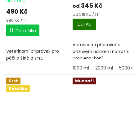
do 7 dnů
345 Kč
od
490 Kč
Měrná
od 219 Kč / 1 l
cena:
Měrná
980 Kč / 1 l
DETAIL
cena:
Do košíku
Veterinární přípravek s
Veterinární přípravek pro
příznivým účinkem na kožní
péči o žíně a srst.
problémy koní.
1000 ml
2000 ml
5000 ml
Srst
Muchaři
Pokožka