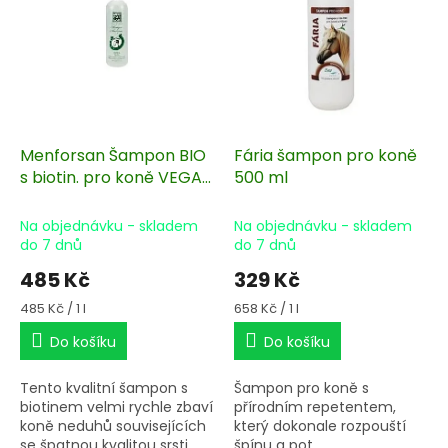
s
p
r
o
d
u
k
Menforsan Šampon BIO
Fária šampon pro koně
t
s biotin. pro koně VEGAN
500 ml
ů
1000 ml
Na objednávku - skladem
Na objednávku - skladem
do 7 dnů
do 7 dnů
485 Kč
329 Kč
Měrná
Měrná
485 Kč / 1 l
658 Kč / 1 l
cena:
cena:
Do košíku
Do košíku
Tento kvalitní šampon s
Šampon pro koně s
biotinem velmi rychle zbaví
přírodním repetentem,
koně neduhů souvisejících
který dokonale rozpouští
se špatnou kvalitou srsti.
špínu a pot.