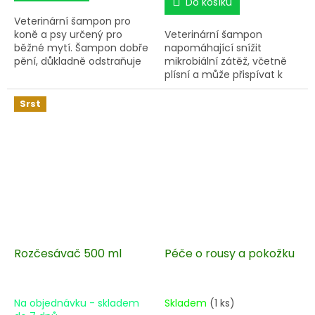
Do košíku
Veterinární šampon pro
koně a psy určený pro
Veterinární šampon
běžné mytí. Šampon dobře
napomáhající snížit
pění, důkladně odstraňuje
mikrobiální zátěž, včetně
nečistoty, osvěžuje a
plísní a může přispívat k
hydratuje pokožku,
ochraně před napadením
zanechává srst hebkou a
hmyzem a jinými parazity.
Srst
lesklou. Přidaná směs silic –
máta, borovice, geranium
– přispívá ke snížení rizika
napadení hmyzem.
Rozčesávač 500 ml
Péče o rousy a pokožku
Na objednávku - skladem
Skladem
(1 ks)