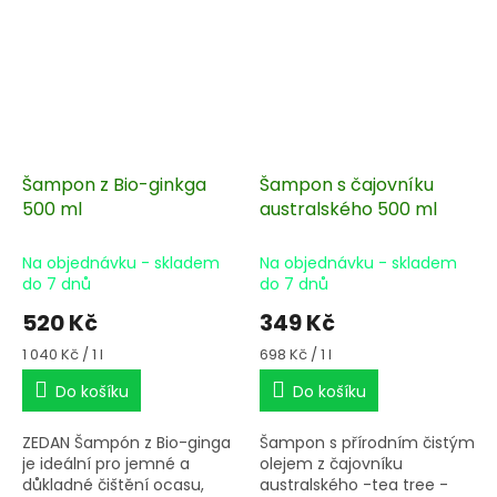
Šampon z Bio-ginkga
Šampon s čajovníku
500 ml
australského 500 ml
Na objednávku - skladem
Na objednávku - skladem
do 7 dnů
do 7 dnů
520 Kč
349 Kč
Měrná
Měrná
1 040 Kč / 1 l
698 Kč / 1 l
cena:
cena:
Do košíku
Do košíku
ZEDAN Šampón z Bio-ginga
Šampon s přírodním čistým
je ideální pro jemné a
olejem z čajovníku
důkladné čištění ocasu,
australského -tea tree -