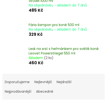
VEGAN 1000 ml
Na objednávku - skladem do 7 dnů
485 Kč
Fária šampon pro koně 500 ml
Na objednávku - skladem do 7 dnů
329 Kč
Lesk na srst s heřmánkem pro světlé koně
Leovet Powerstriegel 550 ml
Skladem
(2 ks)
460 Kč
Ř
a
Doporučujeme
Nejlevnější
Nejdražší
z
e
Nejprodávanější
Abecedně
n
í