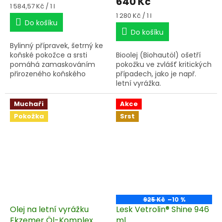
640 Kč
Měrná
1 584,57 Kč / 1 l
cena:
Měrná
1 280 Kč / 1 l
Do košíku
cena:
Do košíku
Bylinný přípravek, šetrný ke
koňské pokožce a srsti
Bioolej (Biohautöl) ošetří
pomáhá zamaskováním
pokožku ve zvlášť kritických
přirozeného koňského
případech, jako je např.
pachu proti náletům
letní vyrážka.
krevsajícího hmyzu.
Obsahuje řadu přírodních
Muchaři
Akce
esenciálních rostlinných
Pokožka
Srst
olejů.
925 Kč
–10 %
Olej na letní vyrážku
Lesk Vetrolin® Shine 946
Ekzemer Öl-Komplex
ml