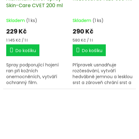
Skin-Care CVET 200 ml
Skladem
(1 ks)
Skladem
(1 ks)
229 Kč
290 Kč
Měrná
Měrná
1 145 Kč / 1 l
580 Kč / 1 l
cena:
cena:
Do košíku
Do košíku
Spray podporující hojení
Přípravek usnadňuje
ran při kožních
rozčesávání, vytváří
onemocněních, vytváří
hedvábně jemnou a lesklou
ochranný film.
srst a zároveň chrání srst a
žíně před prachem a
nečistotami.