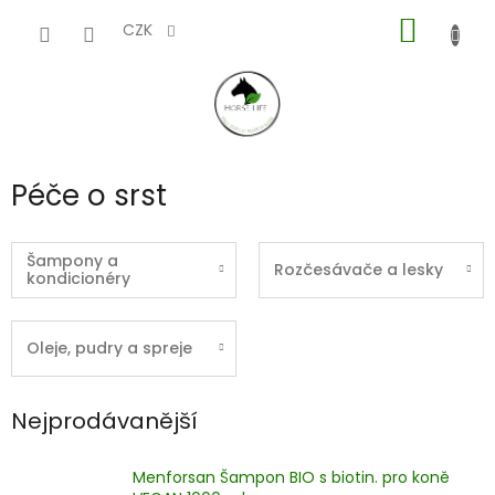
Přejít
NÁKUP
na
CZK
obsah
KOŠÍK
Péče o srst
Šampony a
Rozčesávače a lesky
kondicionéry
Oleje, pudry a spreje
Nejprodávanější
Menforsan Šampon BIO s biotin. pro koně