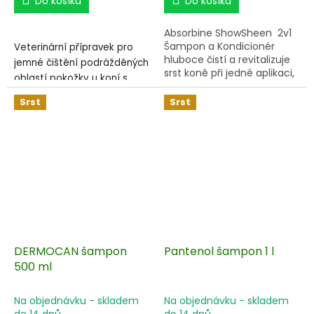
Do košíku
Do košíku
Absorbine ShowSheen 2v1
Šampon a Kondicionér
Veterinární přípravek pro
hluboce čistí a revitalizuje
jemné čištění podrážděných
srst koně při jedné aplikaci,
oblastí pokožky u koní s
bez nutnosti používání
ekzémy. S jemnými, ale
dalšího kondicionéru. Pro-
Srst
Srst
silnými bylinnými
vitaminy vyživují pokožku a
detergenty. Bez alkoholu.
srst, posilují žíně ocasu a
hřívu, znovuobjevuje jejich
Pro snadnější aplikaci v
lesk.
praktické lahvičce s
rozprašovačem.
DERMOCAN šampon
Pantenol šampon 1 l
500 ml
Na objednávku - skladem
Na objednávku - skladem
do 14 dnů
do 14 dnů