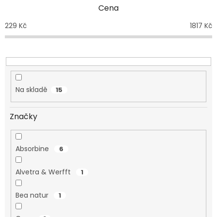
p
Cena
r
o
229
Kč
1817
Kč
d
u
k
t
ů
Na skladě
15
Značky
Absorbine
6
Alvetra & Werfft
1
Bea natur
1