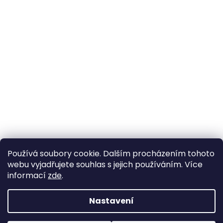
Používá soubory cookie. Dalším procházením tohoto
webu vyjadřujete souhlas s jejich používáním. Více
informací
zde
.
Nastavení
Vytvořil Shoptet
Pokud u nás nenajdete konkrétní produkt, neváhejte se