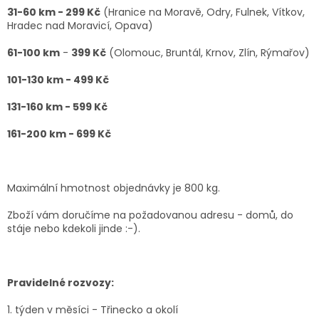
31-60 km - 299 Kč
(Hranice na Moravě, Odry, Fulnek, Vítkov,
Hradec nad Moravicí, Opava)
61-100 km
-
3
99 Kč
(Olomouc, Bruntál, Krnov, Zlín, Rýmařov)
101-130 km - 499 Kč
131-160 km - 599 Kč
161-200 km - 699 Kč
Maximální hmotnost objednávky je 800 kg.
Zboží vám doručíme na požadovanou adresu - domů, do
stáje nebo kdekoli jinde :-).
Pravidelné rozvozy:
1. týden v měsíci - Třinecko a okolí