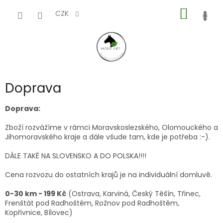
Přejít
NÁKUP
na
CZK
obsah
KOŠÍK
Doprava
Doprava:
Zboží rozvážíme v rámci Moravskoslezského, Olomouckého a
Jihomoravského kraje a dále všude tam, kde je potřeba :-).
DÁLE TAKÉ NA SLOVENSKO A DO POLSKA!!!!
Cena rozvozu do ostatních krajů je na individuální domluvě.
0-30 km - 199 Kč
(Ostrava, Karviná, Český Těšín, Třinec,
Frenštát pod Radhoštěm, Rožnov pod Radhoštěm,
Kopřivnice, Bílovec)