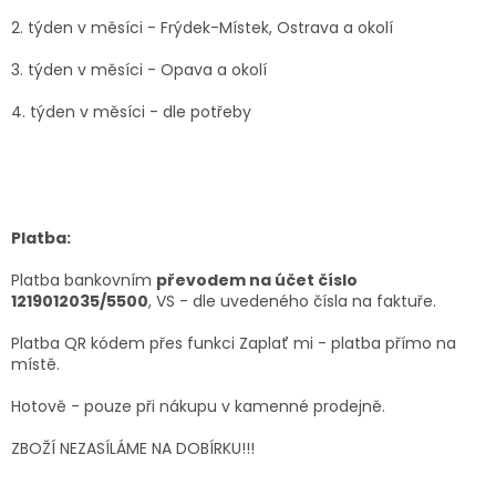
2. týden v měsíci - Frýdek-Místek, Ostrava a okolí
3. týden v měsíci - Opava a okolí
4. týden v měsíci - dle potřeby
Platba:
Platba bankovním
převodem na účet číslo
1219012035/5500
, VS - dle uvedeného čísla na faktuře.
Platba QR kódem přes funkci Zaplať mi - platba přímo na
místě.
Hotově - pouze při nákupu v kamenné prodejně.
ZBOŽÍ NEZASÍLÁME NA DOBÍRKU!!!