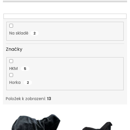
u
k
t
ů
Na skladě
2
Značky
HKM
5
Horka
2
Položek k zobrazení:
13
V
ý
p