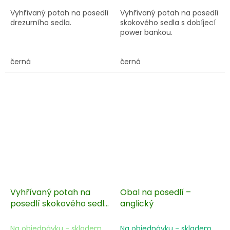
Vyhřívaný potah na posedlí
Vyhřívaný potah na posedlí
drezurního sedla.
skokového sedla s dobíjecí
power bankou.
černá
černá
Vyhřívaný potah na
Obal na posedlí –
posedlí skokového sedla
anglický
- bez baterie
Na objednávku - skladem
Na objednávku - skladem