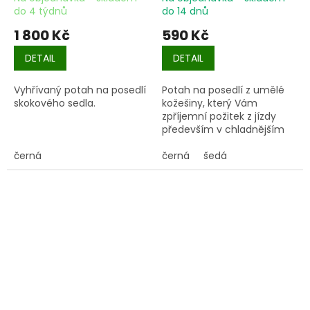
do 4 týdnů
do 14 dnů
1 800 Kč
590 Kč
DETAIL
DETAIL
Vyhřívaný potah na posedlí
Potah na posedlí z umělé
skokového sedla.
kožešiny, který Vám
zpříjemní požitek z jízdy
především v chladnějším
období. Gumičky pro lepší
černá
uchycení.
černá
šedá