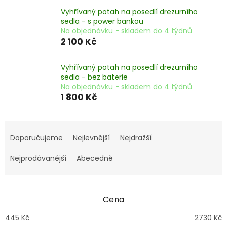
Vyhřívaný potah na posedlí drezurního
sedla - s power bankou
Na objednávku - skladem do 4 týdnů
2 100 Kč
Vyhřívaný potah na posedlí drezurního
sedla - bez baterie
Na objednávku - skladem do 4 týdnů
1 800 Kč
Ř
a
Doporučujeme
Nejlevnější
Nejdražší
z
e
Nejprodávanější
Abecedně
n
í
p
Cena
r
o
445
Kč
2730
Kč
d