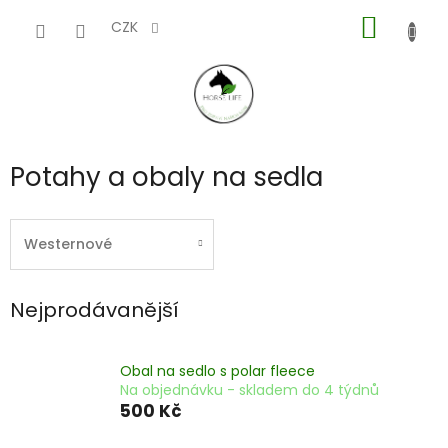
Přejít
NÁKUP
na
CZK
obsah
KOŠÍK
Potahy a obaly na sedla
Westernové
Nejprodávanější
Obal na sedlo s polar fleece
Na objednávku - skladem do 4 týdnů
500 Kč