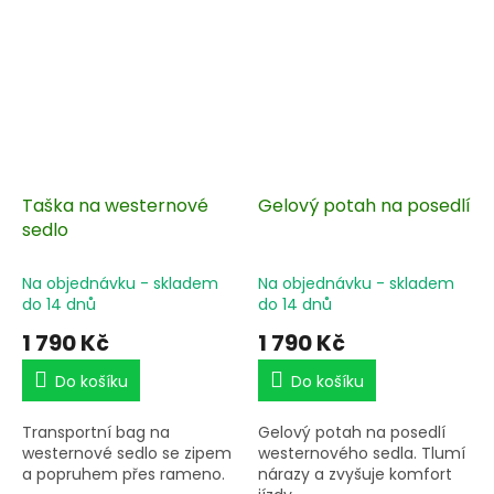
Taška na westernové
Gelový potah na posedlí
sedlo
Na objednávku - skladem
Na objednávku - skladem
do 14 dnů
do 14 dnů
1 790 Kč
1 790 Kč
Do košíku
Do košíku
Transportní bag na
Gelový potah na posedlí
westernové sedlo se zipem
westernového sedla. Tlumí
a popruhem přes rameno.
nárazy a zvyšuje komfort