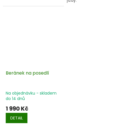
jízdy.
Vhodný pro většinu sedel
ve velikosti 15, 16 a 17 palců.
Beránek na posedlí
Na objednávku - skladem
do 14 dnů
1 990 Kč
DETAIL