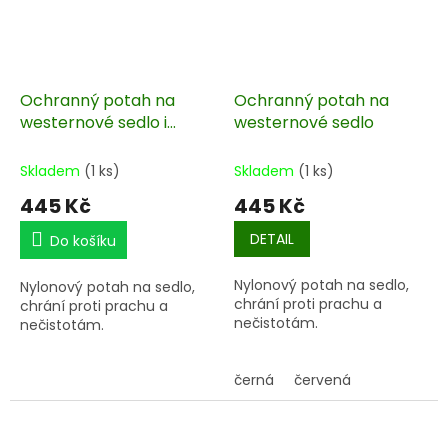
Ochranný potah na
Ochranný potah na
westernové sedlo i
westernové sedlo
třmeny
Skladem
(1 ks)
Skladem
(1 ks)
445 Kč
445 Kč
DETAIL
Do košíku
Nylonový potah na sedlo,
Nylonový potah na sedlo,
chrání proti prachu a
chrání proti prachu a
nečistotám.
nečistotám.
černá
červená