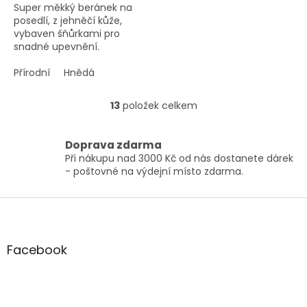
Super měkký beránek na
posedlí, z jehněčí kůže,
vybaven šňůrkami pro
snadné upevnění.
Přírodní
Hnědá
13
položek celkem
O
v
l
Doprava zdarma
á
Při nákupu nad 3000 Kč od nás dostanete dárek
d
- poštovné na výdejní místo zdarma.
a
c
í
Z
p
á
r
p
v
a
Facebook
k
t
y
í
v
ý
p