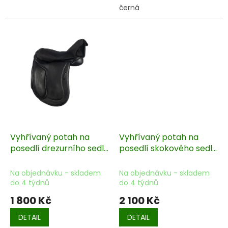
černá
Vyhřívaný potah na
Vyhřívaný potah na
posedlí drezurního sedla
posedlí skokového sedla
- bez baterie
- s power bankou
Na objednávku - skladem
Na objednávku - skladem
do 4 týdnů
do 4 týdnů
1 800 Kč
2 100 Kč
DETAIL
DETAIL