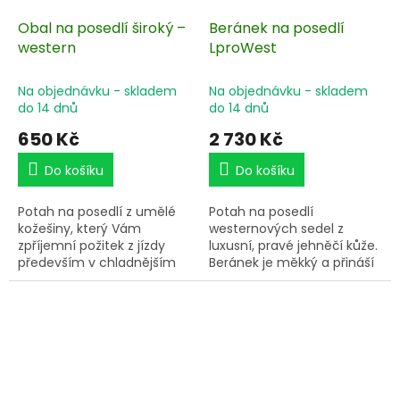
Obal na posedlí široký –
Beránek na posedlí
western
LproWest
Na objednávku - skladem
Na objednávku - skladem
do 14 dnů
do 14 dnů
650 Kč
2 730 Kč
Do košíku
Do košíku
Potah na posedlí z umělé
Potah na posedlí
kožešiny, který Vám
westernových sedel z
zpříjemní požitek z jízdy
luxusní, pravé jehněčí kůže.
především v chladnějším
Beránek je měkký a přináší
období. Šňůrky pro lepší
maximální komfort v sedle.
uchycení k sedlu.