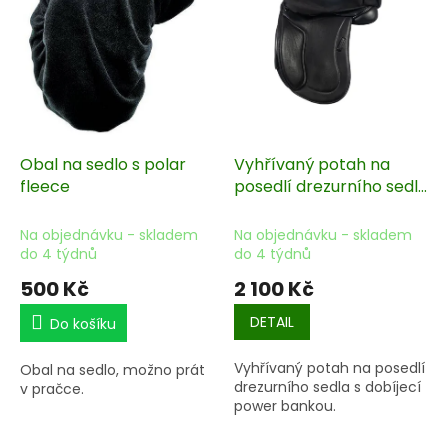
i
s
p
r
o
d
u
k
Obal na sedlo s polar
Vyhřívaný potah na
t
fleece
posedlí drezurního sedla
ů
- s power bankou
Na objednávku - skladem
Na objednávku - skladem
do 4 týdnů
do 4 týdnů
500 Kč
2 100 Kč
DETAIL
Do košíku
Vyhřívaný potah na posedlí
Obal na sedlo, možno prát
drezurního sedla s dobíjecí
v pračce.
power bankou.