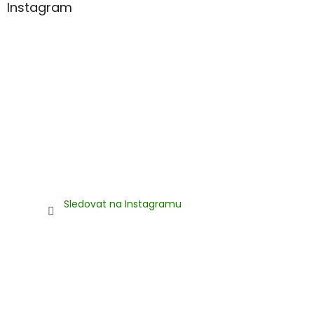
Instagram
i
s
u
Sledovat na Instagramu