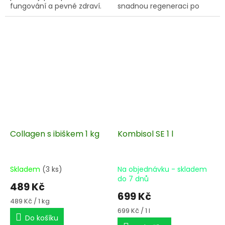
fungování a pevné zdraví.
snadnou regeneraci po
Na většině pastev je již
zátěži.
bohužel nenajdete.
Collagen s ibiškem 1 kg
Kombisol SE 1 l
Skladem
(3 ks)
Na objednávku - skladem
do 7 dnů
489 Kč
699 Kč
Měrná
489 Kč / 1 kg
cena:
Měrná
699 Kč / 1 l
Do košíku
cena: