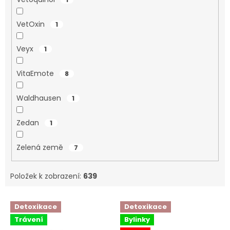
VetOxin
1
Veyx
1
VitaEmote
8
Waldhausen
1
Zedan
1
Zelená země
7
Položek k zobrazení:
639
V
Detoxikace
Detoxikace
ý
Trávení
Bylinky
p