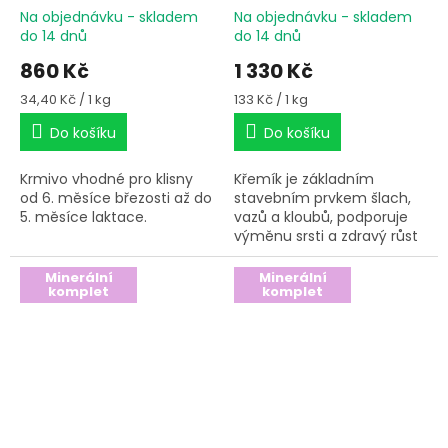
Na objednávku - skladem
Na objednávku - skladem
do 14 dnů
do 14 dnů
860 Kč
1 330 Kč
Měrná
Měrná
34,40 Kč / 1 kg
133 Kč / 1 kg
cena:
cena:
Do košíku
Do košíku
Krmivo vhodné pro klisny
Křemík je základním
od 6. měsíce březosti až do
stavebním prvkem šlach,
5. měsíce laktace.
vazů a kloubů, podporuje
výměnu srsti a zdravý růst
kopytní rohoviny.
Minerální
Minerální
komplet
komplet