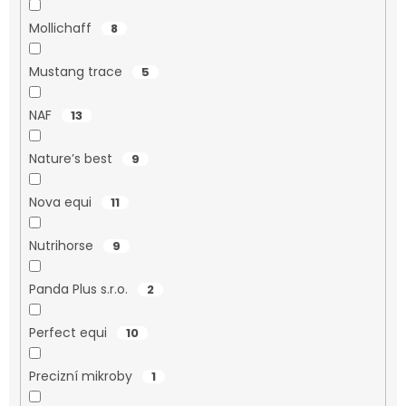
Mollichaff
8
Mustang trace
5
NAF
13
Nature’s best
9
Nova equi
11
Nutrihorse
9
Panda Plus s.r.o.
2
Perfect equi
10
Precizní mikroby
1