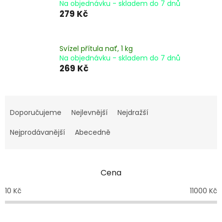
Na objednávku - skladem do 7 dnů
279 Kč
Svízel přítula nať, 1 kg
Na objednávku - skladem do 7 dnů
269 Kč
Ř
a
Doporučujeme
Nejlevnější
Nejdražší
z
e
Nejprodávanější
Abecedně
n
í
p
Cena
r
o
10
Kč
11000
Kč
d
u
k