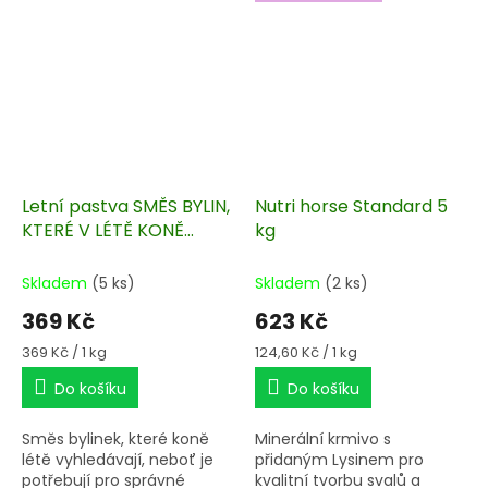
Letní pastva SMĚS BYLIN,
Nutri horse Standard 5
KTERÉ V LÉTĚ KONĚ
kg
VYHLEDÁVAJÍ a na
většině pastev je již
Skladem
(5 ks)
Skladem
(2 ks)
nenajdete
369 Kč
623 Kč
Měrná
Měrná
369 Kč / 1 kg
124,60 Kč / 1 kg
cena:
cena:
Do košíku
Do košíku
Směs bylinek, které koně
Minerální krmivo s
létě vyhledávají, neboť je
přidaným Lysinem pro
potřebují pro správné
kvalitní tvorbu svalů a