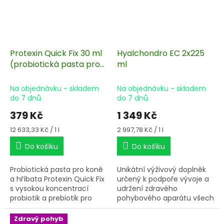
Protexin Quick Fix 30 ml
Hyalchondro EC 2x225
(probiotická pasta pro
ml
koně)
Na objednávku - skladem
Na objednávku - skladem
do 7 dnů
do 7 dnů
379 Kč
1 349 Kč
Měrná
Měrná
12 633,33 Kč / 1 l
2 997,78 Kč / 1 l
cena:
cena:
Do košíku
Do košíku
Probiotická pasta pro koně
Unikátní výživový doplněk
a hříbata Protexin Quick Fix
určený k podpoře vývoje a
s vysokou koncentrací
udržení zdravého
probiotik a prebiotik pro
pohybového aparátu všech
udržení zdraví trávícího
kategorií sportovních a
traktu, v situacích
pracovních koní a pony.
Zdravý pohyb