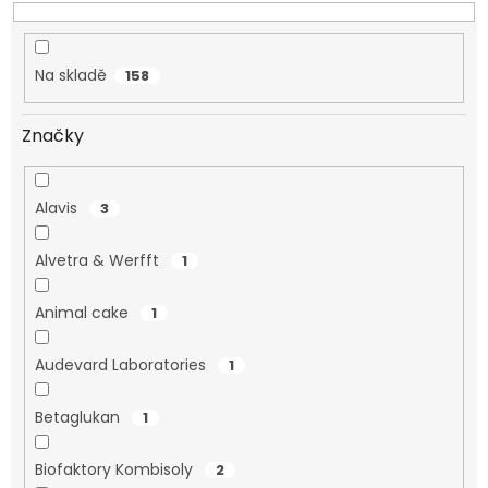
t
ů
Na skladě
158
Značky
Alavis
3
Alvetra & Werfft
1
Animal cake
1
Audevard Laboratories
1
Betaglukan
1
Biofaktory Kombisoly
2