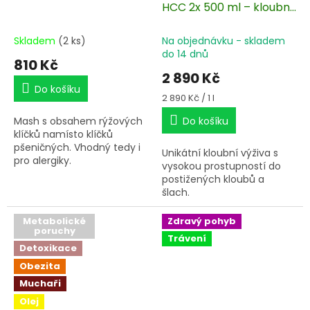
HCC 2x 500 ml – kloubní
výživa
Skladem
(2 ks)
Na objednávku - skladem
do 14 dnů
810 Kč
2 890 Kč
Do košíku
Měrná
2 890 Kč / 1 l
cena:
Mash s obsahem rýžových
Do košíku
klíčků namísto klíčků
pšeničných. Vhodný tedy i
Unikátní kloubní výživa s
pro alergiky.
vysokou prostupností do
postižených kloubů a
šlach.
Metabolické
Zdravý pohyb
poruchy
Trávení
Detoxikace
Obezita
Muchaři
Olej