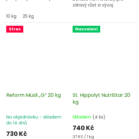
zdravý růst a vývoj.
10 kg
25 kg
Stres
Nasvalení
Reform Müsli „G“ 20 kg
St. Hippolyt NutriStar 20
kg
Na objednávku - skladem
Skladem
(4 ks)
do 14 dnů
740 Kč
730 Kč
Měrná
37 Kč / 1 kg