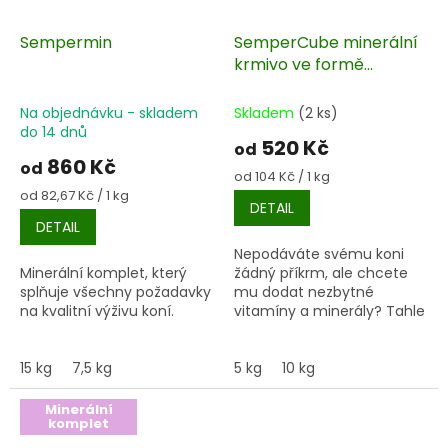
Sempermin
SemperCube minerální
krmivo ve formě
kostiček
Na objednávku - skladem
Skladem
(2 ks)
do 14 dnů
520 Kč
od
860 Kč
od
Měrná
od 104 Kč / 1 kg
cena:
Měrná
od 82,67 Kč / 1 kg
DETAIL
cena:
DETAIL
Nepodáváte svému koni
Minerální komplet, který
žádný příkrm, ale chcete
splňuje všechny požadavky
mu dodat nezbytné
na kvalitní výživu koní.
vitamíny a minerály? Tahle
super kostička vám to
umožní :-).
15 kg
7,5 kg
5 kg
10 kg
Minerální
komplet