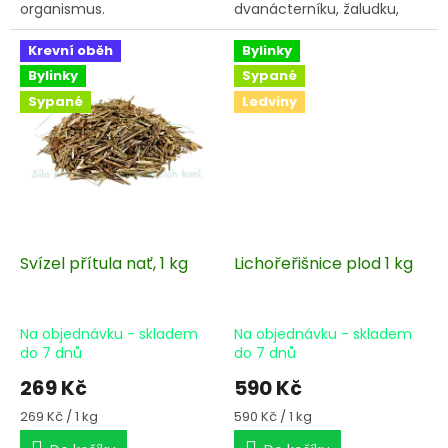
organismus.
dvanácterníku, žaludku,
včetně žaludečních vředů.
Krevní oběh
Bylinky
Bylinky
Sypané
Sypané
Ledviny
Svízel přítula nať, 1 kg
Lichořeřišnice plod 1 kg
Na objednávku - skladem
Na objednávku - skladem
do 7 dnů
do 7 dnů
269 Kč
590 Kč
Měrná
Měrná
269 Kč / 1 kg
590 Kč / 1 kg
cena:
cena: