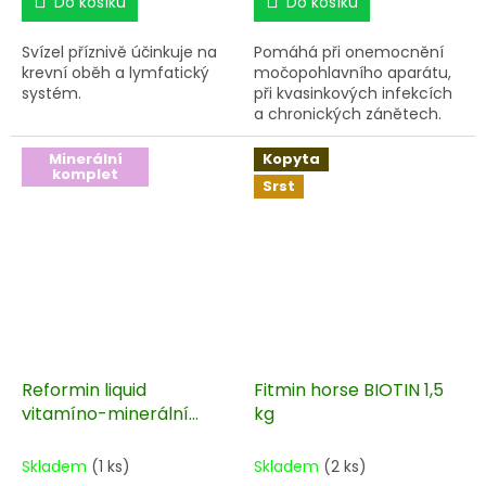
Do košíku
Do košíku
Svízel příznivě účinkuje na
Pomáhá při onemocnění
krevní oběh a lymfatický
močopohlavního aparátu,
systém.
při kvasinkových infekcích
a chronických zánětech.
Minerální
Kopyta
komplet
Srst
Reformin liquid
Fitmin horse BIOTIN 1,5
vitamíno-minerální
kg
sirup 5 l
Skladem
(1 ks)
Skladem
(2 ks)