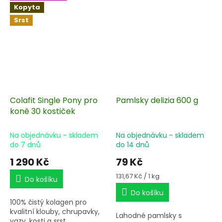
zvýšeného stresu jako je
Přípravek obsahuje nejvyšší
Kopyta
přeprava, závody, léčba
koncentraci kyseliny
Srst
antibiotiky nebo
hyaluronové a chondroitin
odčervování.
sulfátu v denní dávce.
Colafit Single Pony pro
Pamlsky delizia 600 g
koně 30 kostiček
Na objednávku - skladem
Na objednávku - skladem
do 7 dnů
do 14 dnů
1 290 Kč
79 Kč
Měrná
131,67 Kč / 1 kg
Do košíku
cena:
Do košíku
100% čistý kolagen pro
kvalitní klouby, chrupavky,
Lahodné pamlsky s
vazy, kosti a srst.