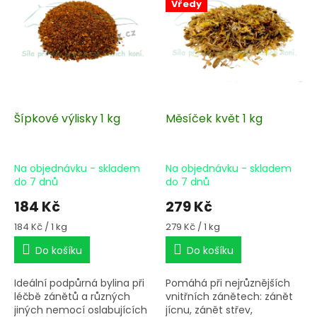
i
Vředy
s
p
r
o
d
u
k
Šípkové výlisky 1 kg
Měsíček květ 1 kg
t
ů
Na objednávku - skladem
Na objednávku - skladem
do 7 dnů
do 7 dnů
184 Kč
279 Kč
Měrná
Měrná
184 Kč / 1 kg
279 Kč / 1 kg
cena:
cena:
Do košíku
Do košíku
Ideální podpůrná bylina při
Pomáhá při nejrůznějších
léčbě zánětů a různých
vnitřních zánětech: zánět
jiných nemocí oslabujících
jícnu, zánět střev,