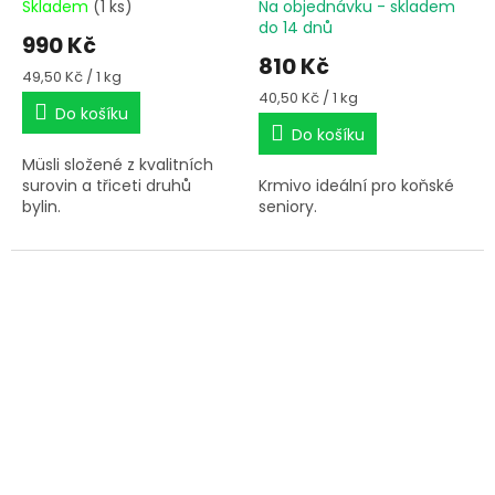
Skladem
(1 ks)
Na objednávku - skladem
do 14 dnů
990 Kč
810 Kč
Měrná
49,50 Kč / 1 kg
cena:
Měrná
40,50 Kč / 1 kg
Do košíku
cena:
Do košíku
Müsli složené z kvalitních
surovin a třiceti druhů
Krmivo ideální pro koňské
bylin.
seniory.