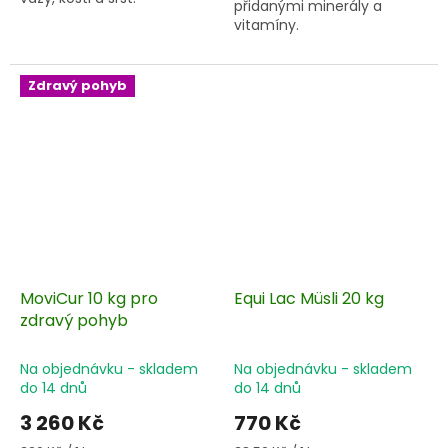
přidanými minerály a
vitamíny.
Zdravý pohyb
MoviCur 10 kg pro
Equi Lac Müsli 20 kg
zdravý pohyb
Na objednávku - skladem
Na objednávku - skladem
do 14 dnů
do 14 dnů
3 260 Kč
770 Kč