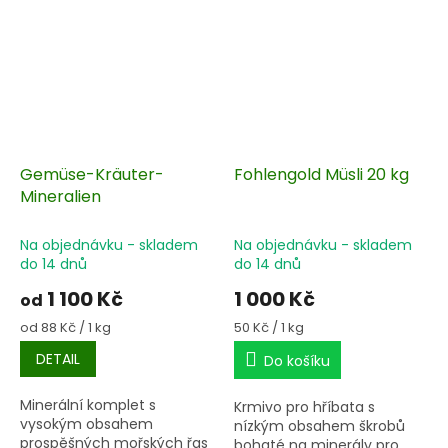
Gemüse-Kräuter-
Fohlengold Müsli 20 kg
Mineralien
Na objednávku - skladem
Na objednávku - skladem
do 14 dnů
do 14 dnů
1 100 Kč
1 000 Kč
od
Měrná
Měrná
od 88 Kč / 1 kg
50 Kč / 1 kg
cena:
cena:
DETAIL
Do košíku
Minerální komplet s
Krmivo pro hříbata s
vysokým obsahem
nízkým obsahem škrobů
prospěšných mořských řas
bohaté na minerály pro