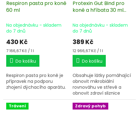
Respiron pasta pro koně
Protexin Gut Bind pro
60 ml
koně a hříbata 30 ml
pro a prebiotická pasta
Na objednávku - skladem
Na objednávku - skladem
do 7 dnů
do 7 dnů
430 Kč
389 Kč
Měrná
Měrná
7 166,67 Kč / 1 l
12 966,67 Kč / 1 l
cena:
cena:
Do košíku
Do košíku
Respiron pasta pro koně je
Obsahuje látky pomáhající
přípravek na podporu
obnovit mikrobiální
zhojení dýchacího aparátu.
rovnováhu ve střevě a
obnovit zdraví sliznice
střeva. Používá se při
průjmech u hříbat a je
Trávení
Zdravý pohyb
vhodný i pro dospělé koně.
průjmech u hříbat a je
vhodný i pro dospělé koně.