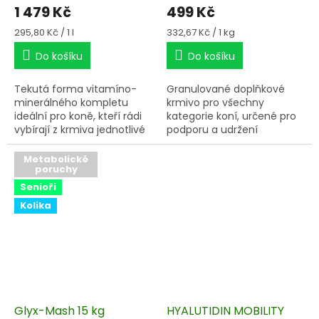
1 479 Kč
499 Kč
Měrná
Měrná
295,80 Kč / 1 l
332,67 Kč / 1 kg
cena:
cena:
Do košíku
Do košíku
Tekutá forma vitamíno-
Granulované doplňkové
minerálného kompletu
krmivo pro všechny
ideální pro koně, kteří rádi
kategorie koní, určené pro
vybírají z krmiva jednotlivé
podporu a udržení
složky.
požadovaného stavu kůže,
srsti a kopytní rohoviny.
Metabolické
poruchy
Senioři
Kolika
Glyx-Mash 15 kg
HYALUTIDIN MOBILITY