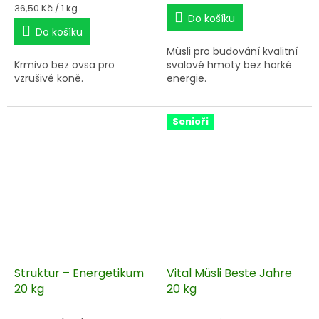
cena:
Měrná
36,50 Kč / 1 kg
Do košíku
cena:
Do košíku
Müsli pro budování kvalitní
Krmivo bez ovsa pro
svalové hmoty bez horké
vzrušivé koně.
energie.
Senioři
Struktur – Energetikum
Vital Müsli Beste Jahre
20 kg
20 kg