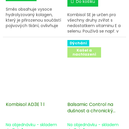
Do košíku
Směs obsahuje vysoce
hydrolyzovaný kolagen,
Kombisol SE je určen pro
který je přirozenou součástí
všechny druhy zvířat s
pojivových tkání, ovlivňuje
nedostatkem vitaminu E a
kvalitu kopytní rohoviny,
selenu. Používá se např. v
podporuje zdraví žlučníku a
zátěžových situacích
nervového systému. Ibišek
(teplotní a transportní
Dýchání
obsahuje vysoký podíl
stres), podporuje pohlavní
Kašel a
vitamínu C, chrání játra,
aktivitu a reprodukční
nachlazení
má protizánětlivé účinky a
schopnosti.
podporuje pružnost cév.
Kombisol AD3E 1 l
Balsamic Control na
dušnost a chronický
kašel 1000 g
Na objednávku - skladem
Na objednávku - skladem