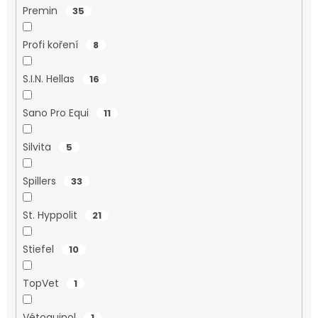
Premin
35
Profi koření
8
S.I.N. Hellas
16
Sano Pro Equi
11
Silvita
5
Spillers
33
St. Hyppolit
21
Stiefel
10
TopVet
1
Vétoquinol
1