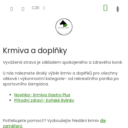
Přejít
NÁKUP
na
CZK
obsah
KOŠÍK
Krmiva a doplňky
Vyvážená strava je základem spokojeného a zdravého koně.
U nás naleznete široký výběr krmiv a doplňků pro všechny
věkové i výkonnostní kategorie- od rekreačního poníka po
sportovního šampióna.
Novinka- Krmiva Gastro Plus
Přírodní zdraví- Koňské Bylinky
Potřebujete pomoct? Vyzkoušejte hledání krmiv
dle
zaměření.