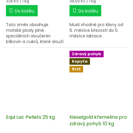
Měrná
Měrná
326 Kč / 1 kg
38,50 Kč / 1 kg
cena:
cena:
Do košíku
Do košíku
Tato směs obsahuje
Müsli vhodné pro klisny od
mořské plody plné
6. měsíce březosti do 5.
speciálních sloučenin
měsíce laktace.
bílkovin a cukrů, které slouží
k výstavbě chrupavek,
kloubního moku ke
Zdravý pohyb
zmenšení tření a dodávají
Kopyta
kloubním chrupavkám
Srst
takové vlastnosti vzdorující
tlaku a riziku poranění,
které jsou jen těžce
dosažitelné normální
stravou.
Equi Lac Pellets 25 kg
Kieselgold křemelina pro
zdravý pohyb 10 kg