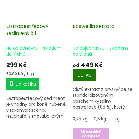
Ostropestřecový
Boswellia serrata
sediment 5 l
Na objednávku - skladem
Na objednávku - skladem
do 7 dnů
do 7 dnů
299 Kč
449 Kč
od
Měrná
59,80 Kč / 1 kg
DETAIL
cena:
Do košíku
Čistý extrakt z pryskyřice se
standardizovaným
Ostropestřecový sediment
obsahem kyseliny
je vhodný pro koně hubené,
boswellové (85 %), který
v rekonvalescenci,
napomáhá tlumení zánětů
muchaře, s metabolickým
v těle.
0,25 kg
Dávkování cca 5 g
0,5 kg
1 kg
onemocněním a březí i
na koně a den!!!
kojící klisny.
Minerální
komplet