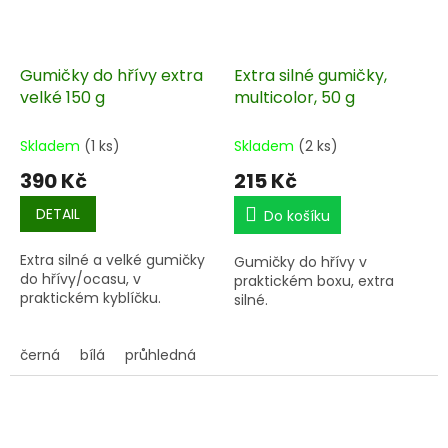
Gumičky do hřívy extra
Extra silné gumičky,
velké 150 g
multicolor, 50 g
Skladem
(1 ks)
Skladem
(2 ks)
390 Kč
215 Kč
DETAIL
Do košíku
Extra silné a velké gumičky
Gumičky do hřívy v
do hřívy/ocasu, v
praktickém boxu, extra
praktickém kyblíčku.
silné.
černá
bílá
průhledná