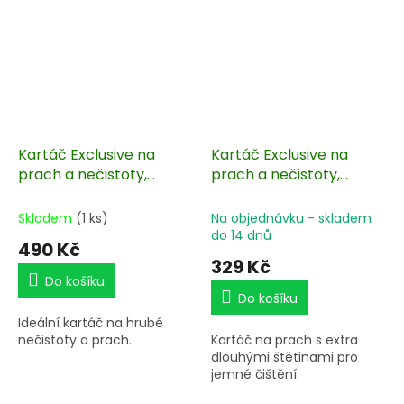
Kartáč Exclusive na
Kartáč Exclusive na
prach a nečistoty,
prach a nečistoty,
hrubší
jemný
Skladem
(1 ks)
Na objednávku - skladem
do 14 dnů
490 Kč
329 Kč
Do košíku
Do košíku
Ideální kartáč na hrubé
nečistoty a prach.
Kartáč na prach s extra
dlouhými štětinami pro
jemné čištění.