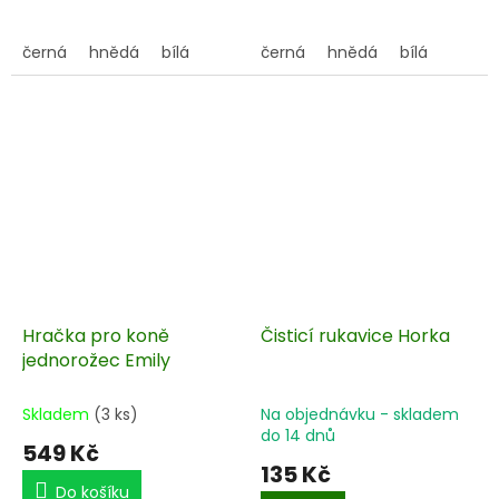
černá
hnědá
bílá
černá
hnědá
bílá
Hračka pro koně
Čisticí rukavice Horka
jednorožec Emily
Skladem
(3 ks)
Na objednávku - skladem
do 14 dnů
549 Kč
135 Kč
Do košíku