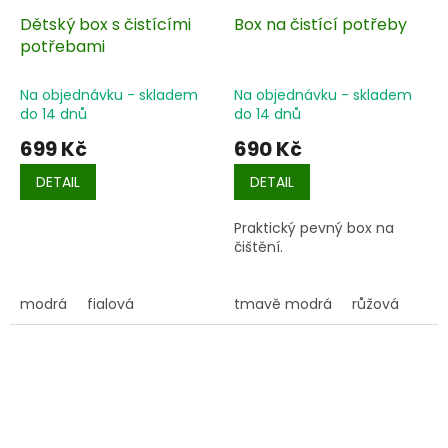
Dětský box s čistícími
Box na čistící potřeby
potřebami
Na objednávku - skladem
Na objednávku - skladem
do 14 dnů
do 14 dnů
699 Kč
690 Kč
DETAIL
DETAIL
Praktický pevný box na
čištění.
modrá
fialová
tmavě modrá
růžová