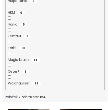
Hippo tonic
5
HKM
9
Horka
5
Kentaur
1
Kerbl
10
Magic brush
14
Oster®
3
Waldhausen
22
Položek k zobrazení:
124
V