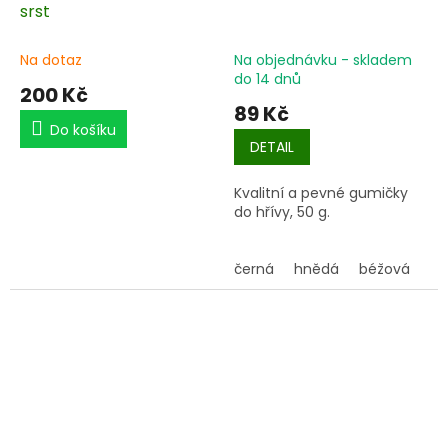
srst
Na dotaz
Na objednávku - skladem
do 14 dnů
200 Kč
89 Kč
Do košíku
DETAIL
Kvalitní a pevné gumičky
do hřívy, 50 g.
černá
hnědá
béžová