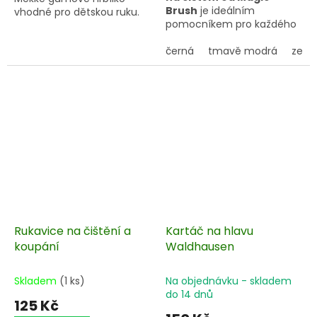
Brush
je ideálním
vhodné pro dětskou ruku.
pomocníkem pro každého
jezdce a majitele koně. Je
vyrobena ze snadno
černá
tmavě modrá
zele
udržovatelného a pevného
materiálu, který je odolný
vůči nečistotám.
Rukavice na čištění a
Kartáč na hlavu
koupání
Waldhausen
Skladem
(1 ks)
Na objednávku - skladem
do 14 dnů
125 Kč