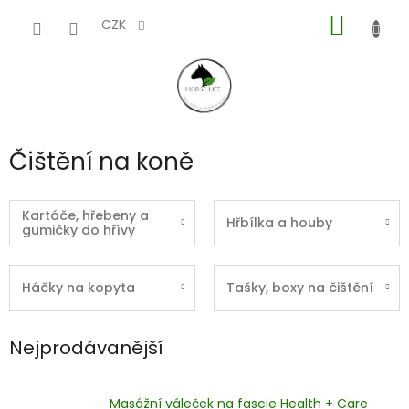
Přejít
NÁKUP
na
CZK
obsah
KOŠÍK
Čištění na koně
Kartáče, hřebeny a
Hřbílka a houby
gumičky do hřívy
Háčky na kopyta
Tašky, boxy na čištění
Nejprodávanější
Masážní váleček na fascie Health + Care