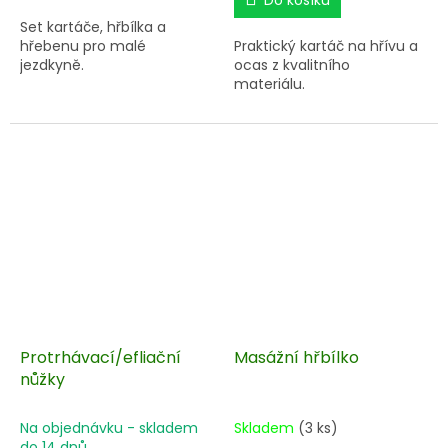
Set kartáče, hřbílka a
hřebenu pro malé
Praktický kartáč na hřívu a
jezdkyně.
ocas z kvalitního
materiálu.
Protrhávací/efliační
Masážní hřbílko
nůžky
Na objednávku - skladem
Skladem
(3 ks)
do 14 dnů