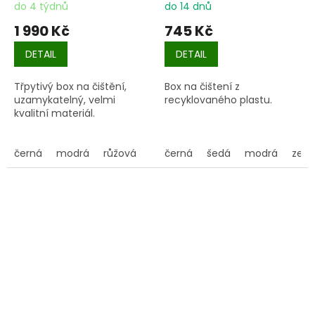
do 4 týdnů
do 14 dnů
1 990 Kč
745 Kč
DETAIL
DETAIL
Třpytivý box na čištění,
Box na čištení z
uzamykatelný, velmi
recyklovaného plastu.
kvalitní materiál.
černá
modrá
růžová
černá
šedá
modrá
zele