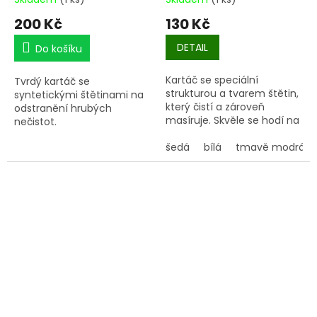
200 Kč
130 Kč
DETAIL
Do košíku
Kartáč se speciální
Tvrdý kartáč se
strukturou a tvarem štětin,
syntetickými štětinami na
který čistí a zároveň
odstranění hrubých
masíruje. Skvěle se hodí na
nečistot.
očištění kopyt, nohou a
srsti. Zároveň slouží jako
šedá
bílá
tmavě modrá
stěrka na pot a vodu.