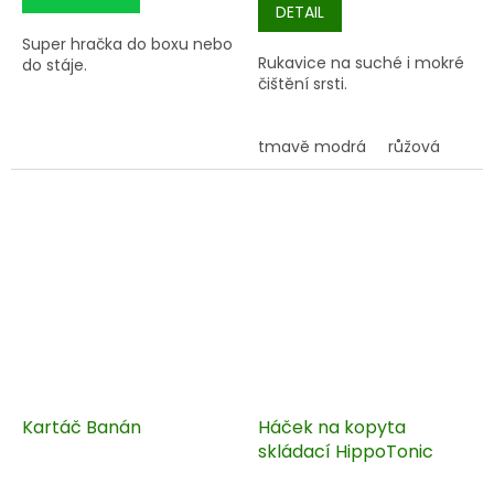
DETAIL
Super hračka do boxu nebo
Rukavice na suché i mokré
do stáje.
čištění srsti.
tmavě modrá
růžová
Kartáč Banán
Háček na kopyta
skládací HippoTonic