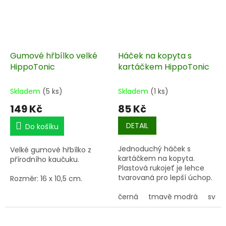
Gumové hřbílko velké
Háček na kopyta s
HippoTonic
kartáčkem HippoTonic
Skladem
(5 ks)
Skladem
(1 ks)
149 Kč
85 Kč
DETAIL
Do košíku
Jednoduchý háček s
Velké gumové hřbílko z
kartáčkem na kopyta.
přírodního kaučuku.
Plastová rukojeť je lehce
tvarovaná pro lepší úchop.
Rozměr: 16 x 10,5 cm.
černá
tmavě modrá
svět