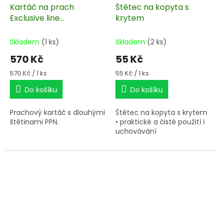
Kartáč na prach
Štětec na kopyta s
Exclusive line
krytem
Waldhausen
Skladem
(1 ks)
Skladem
(2 ks)
570 Kč
55 Kč
Měrná
Měrná
570 Kč / 1 ks
55 Kč / 1 ks
cena:
cena:
Do košíku
Do košíku
Prachový kartáč s dlouhými
Štětec na kopyta s krytem
štětinami PPN.
• praktické a čisté použití i
uchovávání