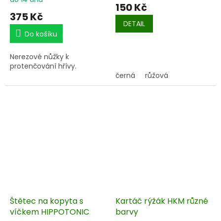
150 Kč
375 Kč
DETAIL
Do košíku
Nerezové nůžky k
protenčování hřívy.
černá
růžová
Štětec na kopyta s
Kartáč rýžák HKM různé
víčkem HIPPOTONIC
barvy