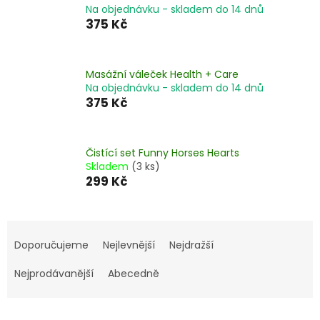
Na objednávku - skladem do 14 dnů
375 Kč
Masážní váleček Health + Care
Na objednávku - skladem do 14 dnů
375 Kč
Čistící set Funny Horses Hearts
Skladem
(3 ks)
299 Kč
Ř
a
Doporučujeme
Nejlevnější
Nejdražší
z
e
Nejprodávanější
Abecedně
n
í