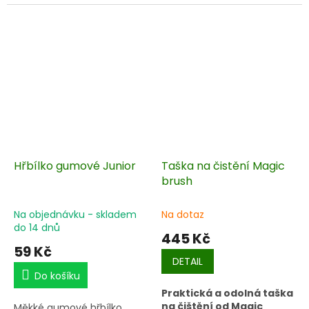
Hřbílko gumové Junior
Taška na čistění Magic
brush
Na objednávku - skladem
Na dotaz
do 14 dnů
445 Kč
59 Kč
DETAIL
Do košíku
Praktická a odolná taška
na čištění od Magic
Měkké gumové hřbílko