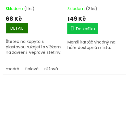
Skladem
(1 ks)
Skladem
(2 ks)
68 Kč
149 Kč
DETAIL
Do košíku
Štětec na kopyta s
Menší kartáč vhodný na
plastovou rukojetí s víčkem
hůře dostupná místa.
na zavření. Vepřové štětiny.
modrá
fialová
růžová