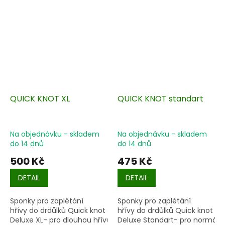
QUICK KNOT XL
QUICK KNOT standart
Na objednávku - skladem
Na objednávku - skladem
do 14 dnů
do 14 dnů
500 Kč
475 Kč
DETAIL
DETAIL
Sponky pro zaplétání
Sponky pro zaplétání
hřívy
do
drdůlků Quick knot
hřívy
do
drdůlků Quick knot
Deluxe
XL- pro dlouhou hřívu
Deluxe
Standart- pro normální/