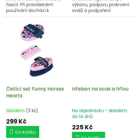
fascií. Při pravidelném
výkonu, podporu prokrvení
používání dochází k
svalů a podpoření
rychlejší regeneraci,
lymfatického oběhu.
prokrvení a úlevě od
bolesti.
Čistící set Funny Horses
Hřeben na ocas a hřívu
Hearts
Skladem
(3 ks)
Na objednávku - skladem
do 14 dnů
299 Kč
225 Kč
Do košíku
Do košíku