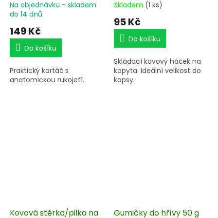
Na objednávku - skladem
Skladem
(1 ks)
do 14 dnů
95 Kč
149 Kč
Do košíku
Do košíku
Skládací kovový háček na
Praktický kartáč s
kopyta. Ideální velikost do
anatomickou rukojetí.
kapsy.
Kovová stěrka/pilka na
Gumičky do hřívy 50 g