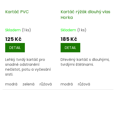
Kartáč PVC
Kartáč rýžák dlouhý vlas
Horka
Skladem
(1 ks)
Skladem
(1 ks)
125 Kč
185 Kč
DETAIL
DETAIL
Lehký tvrdý kartáč pro
Dřevěný kartáč s dlouhými,
snadné odstranění
tvrdými štětinami.
nečistot, potu a vyčesání
srsti.
modrá
zelená
růžová
modrá
růžová