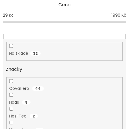
p
Cena
r
o
29
Kč
1990
Kč
d
u
k
t
ů
Na skladě
32
Značky
Covalliero
44
Haas
9
Hes-Tec
2