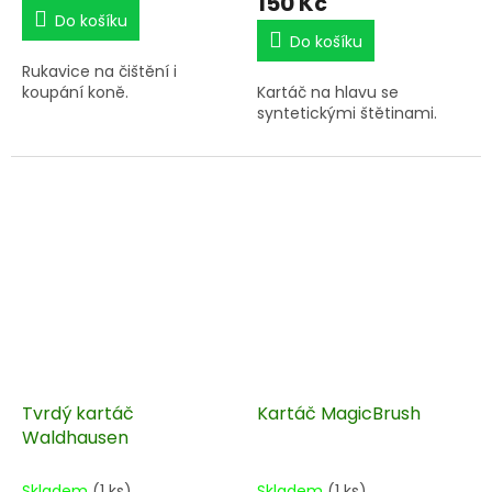
150 Kč
Do košíku
Do košíku
Rukavice na čištění i
koupání koně.
Kartáč na hlavu se
syntetickými štětinami.
Tvrdý kartáč
Kartáč MagicBrush
Waldhausen
Skladem
(1 ks)
Skladem
(1 ks)