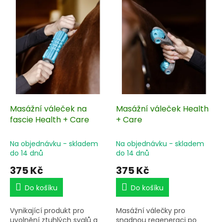
ý
p
i
s
p
r
o
d
u
k
Masážní váleček na
Masážní váleček Health
t
fascie Health + Care
+ Care
ů
Na objednávku - skladem
Na objednávku - skladem
do 14 dnů
do 14 dnů
375 Kč
375 Kč
Do košíku
Do košíku
Vynikající produkt pro
Masážní válečky pro
uvolnění ztuhlých svalů a
snadnou regeneraci po