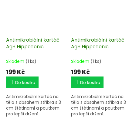
Antimikrobiální kartáč
Antimikrobiální kartáč
Ag+ HippoTonic
Ag+ HippoTonic
Skladem
(1 ks)
Skladem
(1 ks)
199 Kč
199 Kč
Do košíku
Do košíku
Antimikrobiální kartáč na
Antimikrobiální kartáč na
tělo s obsahem stříbra s 3
tělo s obsahem stříbra s 3
cm štětinami a poutkem
cm štětinami a poutkem
pro lepší držení.
pro lepší držení.