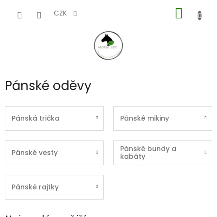
Přejít
NÁKUP
na
CZK
obsah
KOŠÍK
Pánské oděvy
Pánská trička
Pánské mikiny
Pánské bundy a
Pánské vesty
kabáty
Pánské rajtky