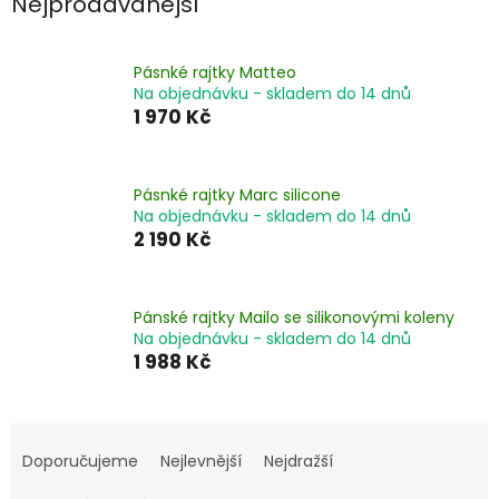
Nejprodávanější
Pásnké rajtky Matteo
Na objednávku - skladem do 14 dnů
1 970 Kč
Pásnké rajtky Marc silicone
Na objednávku - skladem do 14 dnů
2 190 Kč
Pánské rajtky Mailo se silikonovými koleny
Na objednávku - skladem do 14 dnů
1 988 Kč
Ř
a
Doporučujeme
Nejlevnější
Nejdražší
z