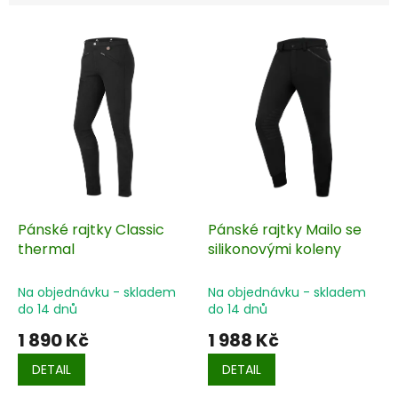
V
ý
p
i
s
p
r
o
d
u
k
Pánské rajtky Classic
Pánské rajtky Mailo se
t
thermal
silikonovými koleny
ů
Na objednávku - skladem
Na objednávku - skladem
do 14 dnů
do 14 dnů
1 890 Kč
1 988 Kč
DETAIL
DETAIL