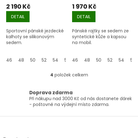
2 190 Kč
1 970 Kč
DETAIL
DETAIL
Sportovní pánské jezdecké
Pánské rajtky se sedem ze
kalhoty se silikonovým
syntetické kůže a kapsou
sedem.
na mobil.
46
48
50
52
54
56
46
48
50
52
54
56
4
položek celkem
O
v
l
Doprava zdarma
á
Při nákupu nad 3000 Kč od nás dostanete dárek
d
- poštovné na výdejní místo zdarma.
a
c
í
Z
p
á
r
p
v