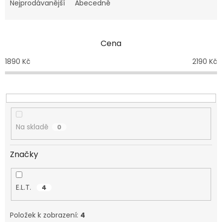
e
Nejprodávanější
Abecedně
n
í
p
Cena
r
o
1890
Kč
2190
Kč
d
u
k
t
ů
Na skladě
0
Značky
E.L.T.
4
Položek k zobrazení:
4