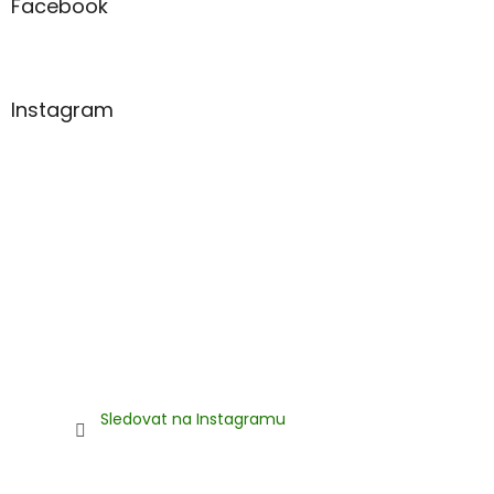
a
Facebook
k
t
y
í
v
ý
p
Instagram
i
s
u
Sledovat na Instagramu