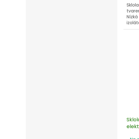
Sklol
tvare
Nízká
izolá
nasta
pro v
balen
Sklo
elek