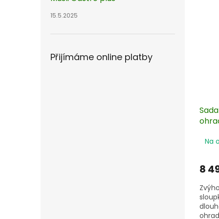
15.5.2025
Přijímáme online platby
Sada
ohra
izolá
Na 
8 4
Zvýho
sloup
dlouh
ohrad