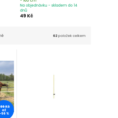
- 160 cm
Na objednávku - skladem do 14
dnů
49 Kč
ně
62
položek celkem
299 Kč
až
–56 %