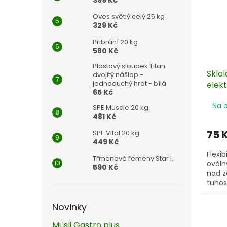
Oves světlý celý 25 kg
329 Kč
Přibrání 20 kg
580 Kč
Plastový sloupek Titan
Sklo
dvojitý nášlap -
jednoduchý hrot - bílá
elekt
65 Kč
nášla
Na 
SPE Muscle 20 kg
481 Kč
75 
SPE Vital 20 kg
449 Kč
Flexi
Třmenové řemeny Star I.
ováln
590 Kč
nad z
tuhost
izolá
Novinky
Müsli Gastro plus