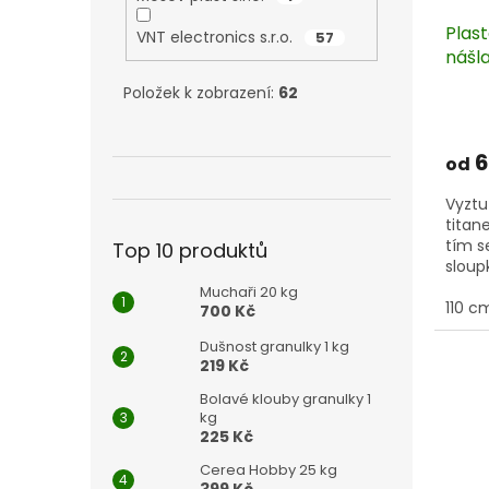
ů
Plast
VNT electronics s.r.o.
57
nášla
Položek k zobrazení:
62
6
od
Vyzt
titan
tím s
Top 10 produktů
sloup
Muchaři 20 kg
110 c
700 Kč
Dušnost granulky 1 kg
219 Kč
Bolavé klouby granulky 1
kg
225 Kč
Cerea Hobby 25 kg
399 Kč