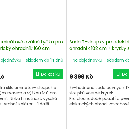
laminátová oválná tyčka pro
Sada T-sloupky pro elektr
rický ohradník 160 cm,
ohradník 182 cm + krytky 
p a hrot, 2 izolátory
izolátorem - 50 ks
objednávku - skladem do 14 dnů
Na objednávku - skladem d
Do košíku
Do 
Kč
9 399 Kč
bilní sklolaminátový sloupek s
Zvýhodněná sada pevných T
ým tvarem a výškou 140 cm
sloupků včetně krytek.
emí. Nízká hmotnost, vysoká
Pro dlouhodobé použití u pe
. Vrchní izolátor + 1 další
elektrických ohrad. Povrchov
tory pro vodiče do 20 mm.
ošetření pro dlouhodobou oc
proti povětrnostním vlivům. 
nad zemí 142 cm, ukotvení c
cm - velmi dobrá stabilita.