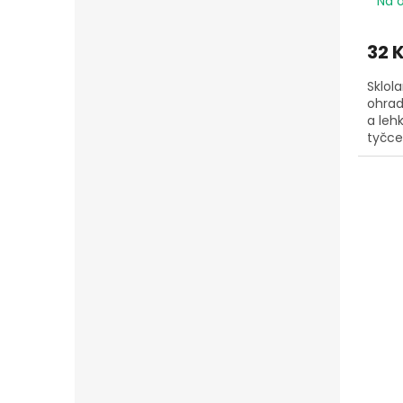
Na 
32 
Sklol
ohrad
a leh
tyčce
nášla
potře
nářad