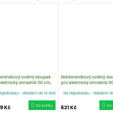
odobou ochranu proti
provedení s vyztužením ze s
rnostním vlivům. Výška nad
vláken a vysokou UV odolností
105 cm, ukotvení cca 40 cm
Ocelová špice. Délka sloupku 
i dobrá stabilita.
cm, výška nad zemí 138 cm.
laminátový oválný sloupek
Sklolaminátový oválný sl
lektrický ohradník 110 cm,
pro elektrický ohradník 11
p a hrot, 4 izolátory - 50 ks
nášlap a hrot, 4 izolátory -
objednávku - skladem do 14 dnů
Na objednávku - skladem d
Do košíku
Do 
99 Kč
621 Kč