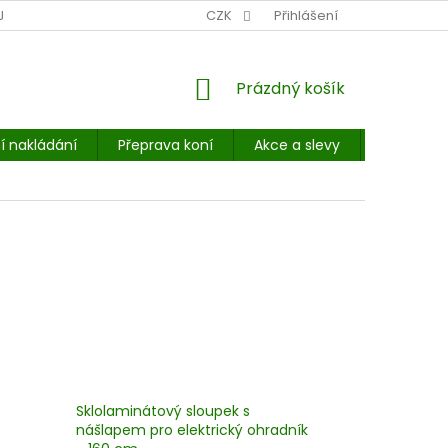
NÍ MÍSTO: BALÍKOVNA, PPL, GLS, SUPERVÝDEJNY, UPS
CZK
Přihlášení
POHOTOVOST
NÁKUPNÍ
Prázdný košík
KOŠÍK
í nakládání
Přeprava koní
Akce a slevy
E-booky 
Sklolaminátový sloupek s
nášlapem pro elektrický ohradník