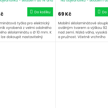
objednávku - skladem do 14 dnů
Na objednávku - skladem d
pásku až 50 mm
Do košíku
Do 
Kč
69 Kč
aminátová tyčka pro elektrický
Mobilní sklolaminátové sloupk
ník vyrobená z velmi odolného
oválným tvarem a výškou 9
kého sklolaminátu s Ø 10 mm. K
nad zemí. Nízká váha, vysoká
 lze dokoupit nastavitelný
a pružnost. Včetně vrchního
p a upevnit různé izolátory bez
hlavového izolátoru + 3 ks
by použití jakéhokoliv
přídavných výškově nastavit
í. Odolné proti zlomení.
izolátorů již na tyčce. Pro lank
do ø 6 mm a pásku až do 50