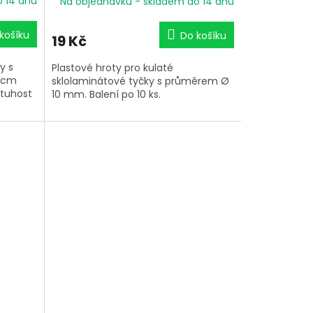
o 14 dnů
Na objednávku - skladem do 14 dnů
košíku
Do košíku
19 Kč
y s
Plastové hroty pro kulaté
2 cm
sklolaminátové tyčky s průměrem Ø
 tuhost
10 mm. Balení po 10 ks.
elných
o, lano
 mm.