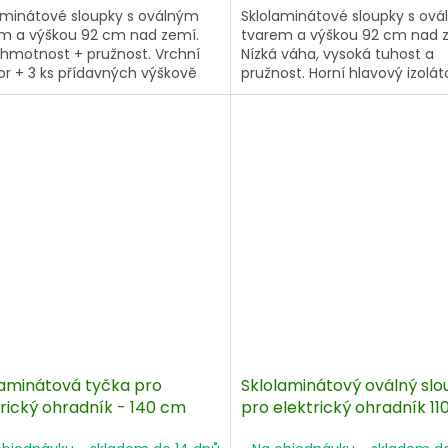
aminátové sloupky s oválným
Sklolaminátové sloupky s ov
m a výškou 92 cm nad zemí.
tvarem a výškou 92 cm nad 
 hmotnost + pružnost. Vrchní
Nízká váha, vysoká tuhost a
tor + 3 ks přídavných výškově
pružnost. Horní hlavový izoláto
vitelných izolátorů. Použitelné
přídavných výškově nastavit
šechny běžné vodiče.Velké
izolátorů již na sloupku. Pro la
í po 50 ks.
lano a pásku až do 50 mm. Ba
10 ks.
laminátová tyčka pro
Sklolaminátový oválný sl
trický ohradník - 140 cm
pro elektrický ohradník 11
nášlap a hrot, 4 izolátory 