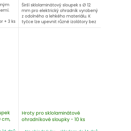
álným
Širší sklolaminátový sloupek s Ø 12
zemí.
mm pro elektrický ohradník vyrobený
z odolného a lehkého materiálu. K
r + 3 ks
tyčce lze upevnit různé izolátory bez
elných
potřeby použití nářadí. Vysoká
nko,
odolnost proti zlomení. Dlouhá
lení po
životnost. Disponuje pevným
nášlapem.
oupek
Hroty pro sklolaminátové
0 cm,
ohradníkové sloupky - 10 ks
na