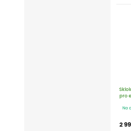
dlouh
povět
zemí 
- velm
Sklo
pro e
nášla
Na 
2 9