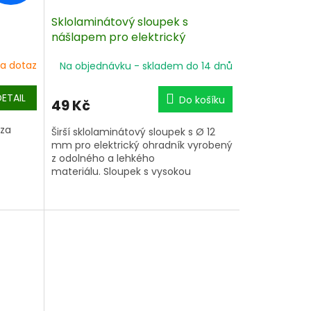
Sklolaminátový sloupek s
nášlapem pro elektrický
ohradník - 160 cm
a dotaz
Na objednávku - skladem do 14 dnů
DETAIL
Do košíku
49 Kč
 za
Širší sklolaminátový sloupek s Ø 12
mm pro elektrický ohradník vyrobený
z odolného a lehkého
materiálu. Sloupek s vysokou
odolností proti zlomení. Pevný
nášlap.