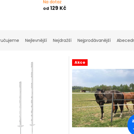
Na dotaz
129 Kč
od
ručujeme
Nejlevnější
Nejdražší
Nejprodávanější
Abeced
Akce