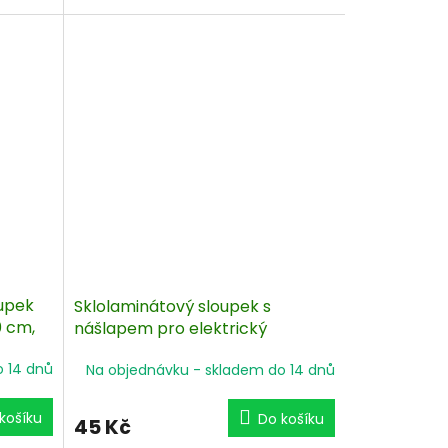
kelných
izolátoru + 1 přídavný výškově
.
nastavitelný izolátor již na
157
sloupku. Velké balení po 50 ks.
oupek
Sklolaminátový sloupek s
0 cm,
nášlapem pro elektrický
 10 ks
ohradník - 120 cm
o 14 dnů
Na objednávku - skladem do 14 dnů
košíku
Do košíku
45 Kč