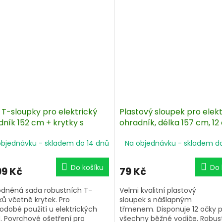
 T-sloupky pro elektrický
Plastový sloupek pro elekt
dník 152 cm + krytky s
ohradník, délka 157 cm, 12
torem - 50 ks
zelený
objednávku - skladem do 14 dnů
Na objednávku - skladem d
Do košíku
Do 
99 Kč
79 Kč
dněná sada robustních T-
Velmi kvalitní plastový
ků včetně krytek. Pro
sloupek s nášlapným
odobé použití u elektrických
třmenem. Disponuje 12 očky 
. Povrchové ošetření pro
všechny běžné vodiče. Robus