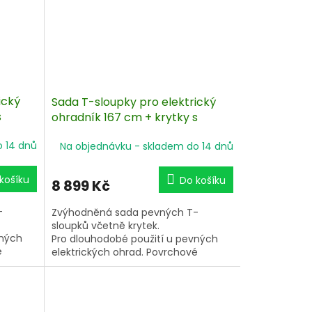
ický
Sada T-sloupky pro elektrický
s
ohradník 167 cm + krytky s
izolátorem - 50 ks
o 14 dnů
Na objednávku - skladem do 14 dnů
košíku
Do košíku
8 899 Kč
-
Zvýhodněná sada pevných T-
sloupků včetně krytek.
vných
Pro dlouhodobé použití u pevných
é
elektrických ohrad. Povrchové
hranu
ošetření pro dlouhodobou ochranu
Výška
proti povětrnostním vlivům. Výška
ca 40
nad zemí 127 cm, ukotvení cca 40
cm - velmi dobrá stabilita.