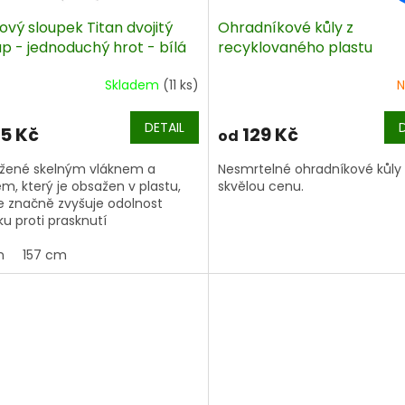
ový sloupek Titan dvojitý
Ohradníkové kůly z
p - jednoduchý hrot - bílá
recyklovaného plastu
Skladem
(11 ks)
N
DETAIL
5 Kč
129 Kč
od
užené skelným vláknem
a
Nesmrtelné ohradníkové kůly
em, který je obsažen v plastu,
skvělou cenu.
e značně zvyšuje odolnost
ku proti prasknutí
m
157 cm