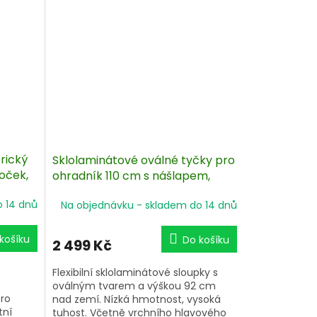
rický
Sklolaminátové oválné tyčky pro
 oček,
ohradník 110 cm s nášlapem,
hrotem a 2 izolátory - 50 ks
o 14 dnů
Na objednávku - skladem do 14 dnů
košíku
Do košíku
2 499 Kč
Flexibilní sklolaminátové sloupky s
oválným tvarem a výškou 92 cm
pro
nad zemí. Nízká hmotnost, vysoká
tní
tuhost. Včetně vrchního hlavového