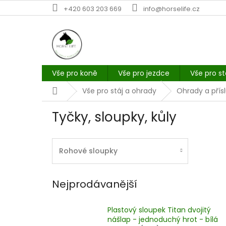
Přejít
+420 603 203 669
info@horselife.cz
na
obsah
Vše pro koně
Vše pro jezdce
Vše pro st
Domů
Vše pro stáj a ohrady
Ohrady a přís
Tyčky, sloupky, kůly
Rohové sloupky
Nejprodávanější
Plastový sloupek Titan dvojitý
nášlap - jednoduchý hrot - bílá