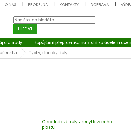
O NÁS
PRODEJNA
KONTAKTY
DOPRAVA
VÝDEJ
HLEDAT
áj a ohrady
Zapůjčení přepravníku na 7 dní za účelem učen
lušenství
Tyčky, sloupky, kůly
Ohradníkové kůly z recyklovaného
plastu