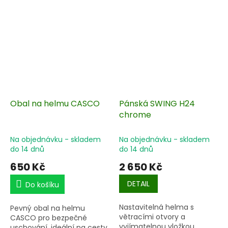
Obal na helmu CASCO
Pánská SWING H24
chrome
Na objednávku - skladem
Na objednávku - skladem
do 14 dnů
do 14 dnů
650 Kč
2 650 Kč
DETAIL
Do košíku
Nastavitelná helma s
Pevný obal na helmu
větracími otvory a
CASCO pro bezpečné
vyjímatelnou vložkou.
uschování, ideální na cesty.