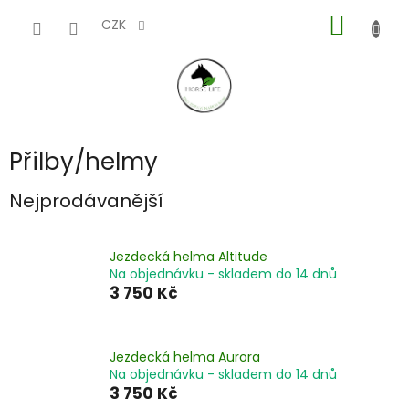
Přejít
NÁKUP
na
CZK
obsah
KOŠÍK
Přilby/helmy
Nejprodávanější
Jezdecká helma Altitude
Na objednávku - skladem do 14 dnů
3 750 Kč
Jezdecká helma Aurora
Na objednávku - skladem do 14 dnů
3 750 Kč