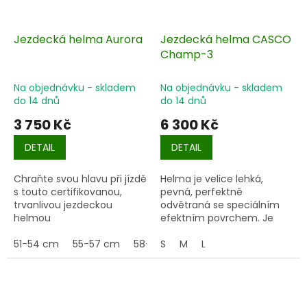
Jezdecká helma Aurora
Jezdecká helma CASCO
Champ-3
Na objednávku - skladem
Na objednávku - skladem
do 14 dnů
do 14 dnů
3 750 Kč
6 300 Kč
DETAIL
DETAIL
Chraňte svou hlavu při jízdě
Helma je velice lehká,
s touto certifikovanou,
pevná, perfektně
trvanlivou jezdeckou
odvětraná se speciálním
helmou
efektním povrchem. Je
vysoce bezpečná díky
51-54 cm
55-57 cm
58-61 cm
prodloužení v zadní části.
S
M
58-60 cm
L
52-54 cm