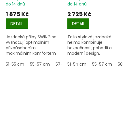
do 14 dnů
do 14 dnů
1 875 Kč
2 725 Kč
DETAIL
DETAIL
Jezdecké přilby SWING se
Tato stylová jezdecká
vyznačují optimálním
helma kombinuje
přizpůsobením,
bezpečnost, pohodlí a
maximálním komfortem
moderní design.
nošení a vysokým stupněm
bezpečnosti. Tyto helmy
51-55 cm
55-57 cm
57-59 cm
51-54 cm
59-61 cm
55-57 cm
58-6
procházejí neustálým
zlepšováním a jsou
neustále dále vyvíjeny ve
spolupráci s týmem
profesionálních jezdců.