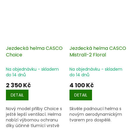
Jezdecká helma CASCO
Jezdecká helma CASCO
Choice
Mistrall-2 Floral
Na objednávku - skladem
Na objednávku - skladem
do 14 dnů
do 14 dnů
2 350 Kč
4 100 Kč
DETAIL
DETAIL
Nový model přilby Choice s
Skvěle padnoucí helma s
ještě lepší ventilací. Helma
novým aerodynamickým
nabízí výbornou ochranu
tvarem pro dospělé.
díky účinné tlumící vrstvě
Imold, pevné vnější