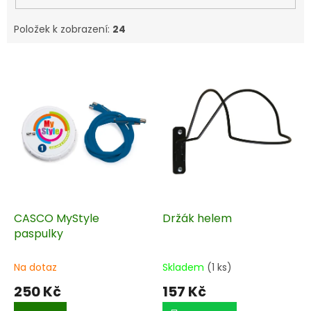
Položek k zobrazení:
24
V
ý
p
i
s
p
r
o
d
u
k
CASCO MyStyle
Držák helem
t
paspulky
ů
Na dotaz
Skladem
(1 ks)
250 Kč
157 Kč