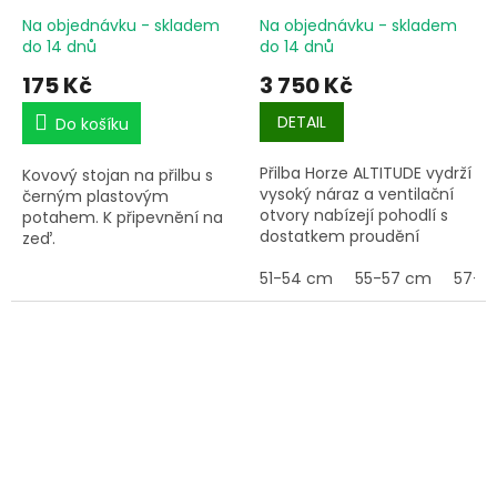
Na objednávku - skladem
Na objednávku - skladem
do 14 dnů
do 14 dnů
175 Kč
3 750 Kč
DETAIL
Do košíku
Přilba Horze ALTITUDE vydrží
Kovový stojan na přilbu s
vysoký náraz a ventilační
černým plastovým
otvory nabízejí pohodlí s
potahem. K připevnění na
dostatkem proudění
zeď.
vzduchu, aby udržely vaši
hlavu chladnou. Lesklé
51-54 cm
55-57 cm
57-5
vložky na vnějším skořápce
helmy dodávají vašemu
jezdeckému outfitu
nádech elegance a
přicházejí v různých
stylových barvách.