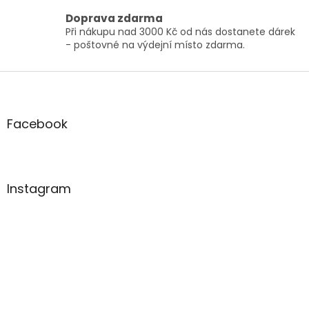
l
Doprava zdarma
á
Při nákupu nad 3000 Kč od nás dostanete dárek
d
- poštovné na výdejní místo zdarma.
a
c
í
Z
p
á
r
p
v
a
Facebook
k
t
y
í
v
ý
p
Instagram
i
s
u