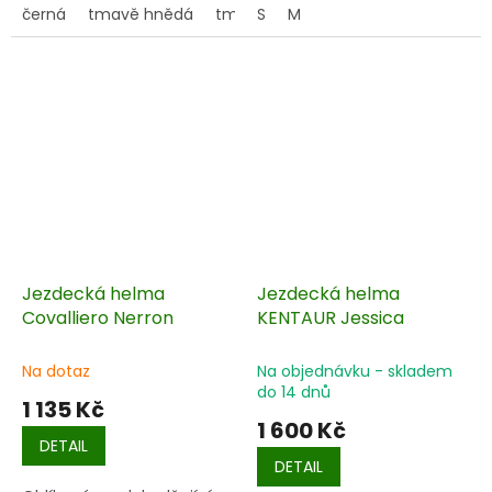
skořepině a zvýšené
černá
tmavě hnědá
tmavě modrá
S
M
ochraně zadní partie.
Jezdecká helma
Jezdecká helma
Covalliero Nerron
KENTAUR Jessica
Na dotaz
Na objednávku - skladem
do 14 dnů
1 135 Kč
1 600 Kč
DETAIL
DETAIL