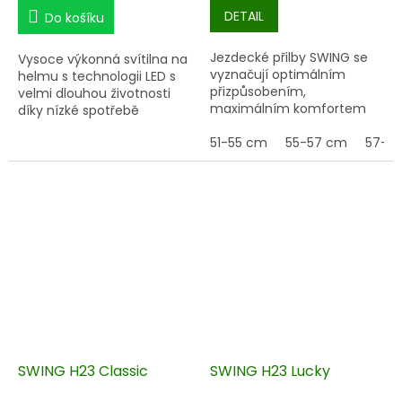
DETAIL
Do košíku
Jezdecké přilby SWING se
Vysoce výkonná svítilna na
vyznačují optimálním
helmu s technologii LED s
přizpůsobením,
velmi dlouhou životnosti
maximálním komfortem
díky nízké spotřebě
nošení a vysokým stupněm
elektrické energie.
bezpečnosti.
51-55 cm
55-57 cm
57-5
SWING H23 Classic
SWING H23 Lucky