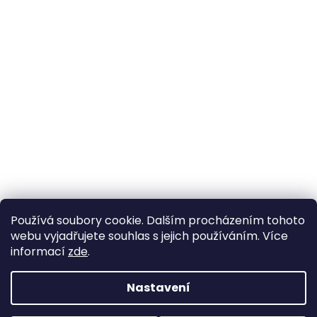
Používá soubory cookie. Dalším procházením tohoto
webu vyjadřujete souhlas s jejich používáním. Více
informací
zde
.
Nastavení
Vytvořil Shoptet
Pokud u nás nenajdete konkrétní produkt, neváhejte se