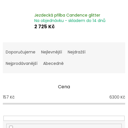
Jezdecká přilba Candence glitter
Na objednávku - skladem do 14 dnů
2 725 Kč
Ř
a
Doporučujeme
Nejlevnější
Nejdražší
z
e
Nejprodávanější
Abecedně
n
í
p
Cena
r
o
157
Kč
6300
Kč
d
u
k
t
ů