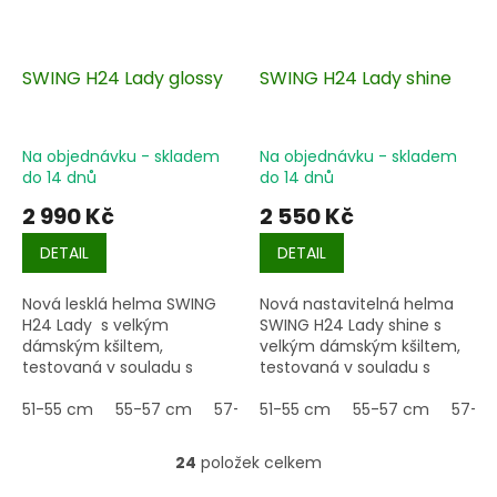
SWING H24 Lady glossy
SWING H24 Lady shine
Na objednávku - skladem
Na objednávku - skladem
do 14 dnů
do 14 dnů
2 990 Kč
2 550 Kč
DETAIL
DETAIL
Nová lesklá helma SWING
Nová nastavitelná helma
H24 Lady s velkým
SWING H24 Lady shine s
dámským kšiltem,
velkým dámským kšiltem,
testovaná v souladu s
testovaná v souladu s
aktuální EN 1384:2023,
aktuální EN 1384:2023,
kombinuje maximální
51-55 cm
55-57 cm
57-59 cm
kombinuje maximální
51-55 cm
59-61 cm
55-57 cm
57-5
bezpečnost a pohodlí na
bezpečnost a pohodlí na
nejvyšší úrovni.
nejvyšší úrovni.
24
položek celkem
O
v