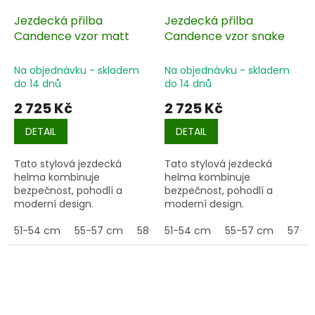
Jezdecká přilba
Jezdecká přilba
Candence vzor matt
Candence vzor snake
Na objednávku - skladem
Na objednávku - skladem
do 14 dnů
do 14 dnů
2 725 Kč
2 725 Kč
DETAIL
DETAIL
Tato stylová jezdecká
Tato stylová jezdecká
helma kombinuje
helma kombinuje
bezpečnost, pohodlí a
bezpečnost, pohodlí a
moderní design.
moderní design.
51-54 cm
55-57 cm
58-61 cm
51-54 cm
58-60 cm
55-57 cm
52-54 cm
57-5