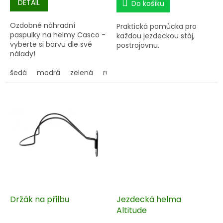
DETAIL
Do košíku
Ozdobné náhradní
Praktická pomůcka pro
paspulky na helmy Casco -
každou jezdeckou stáj,
vyberte si barvu dle své
postrojovnu.
nálady!
šedá
modrá
zelená
růžová
Držák na přilbu
Jezdecká helma
Altitude