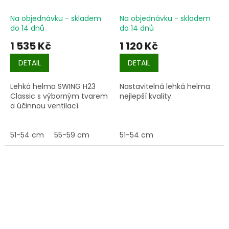
Na objednávku - skladem
Na objednávku - skladem
do 14 dnů
do 14 dnů
1 535 Kč
1 120 Kč
DETAIL
DETAIL
Lehká helma SWING H23
Nastavitelná lehká helma
Classic s výborným tvarem
nejlepší kvality.
a účinnou ventilací.
51-54 cm
55-59 cm
51-54 cm