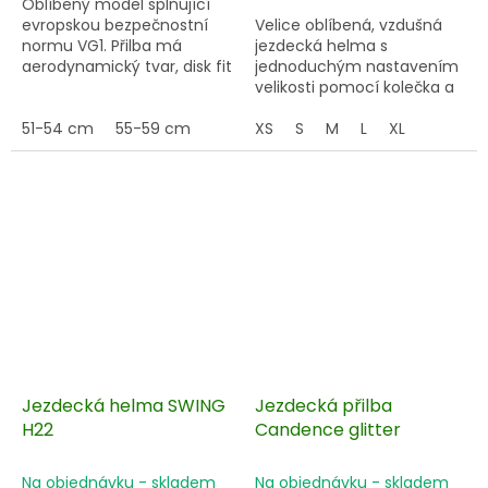
Oblíbený model splňující
evropskou bezpečnostní
Velice oblíbená, vzdušná
normu VG1. Přilba má
jezdecká helma s
aerodynamický tvar, disk fit
jednoduchým nastavením
systém pro jednoduché
velikosti pomocí kolečka a
nastavení velikosti na
měkkou vnitřní výstelkou.
hlavě, promyšlené
51-54 cm
55-59 cm
XS
S
M
L
XL
odvětrávání pro optimální
klima s integrovanou
síťovinou proti hmyzu,
odnímatelné vnitřní
polstrování.
Jezdecká helma SWING
Jezdecká přilba
H22
Candence glitter
Na objednávku - skladem
Na objednávku - skladem