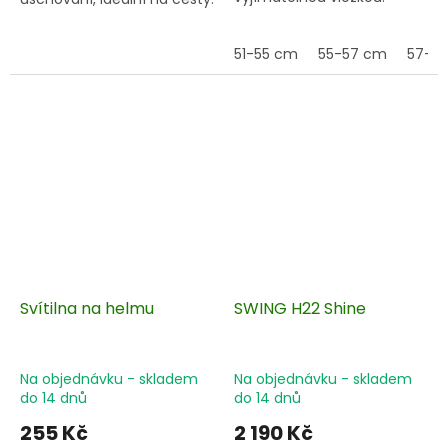
51-55 cm
55-57 cm
57-5
Svítilna na helmu
SWING H22 Shine
Na objednávku - skladem
Na objednávku - skladem
do 14 dnů
do 14 dnů
255 Kč
2 190 Kč