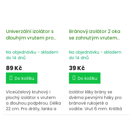
Univerzální izolátor s
Bránový izolátor 2 oka
dlouhým vrutem pro
se zahnutým vrutem
drát, lanko, lano a pásku
pro elektrický ohradník
do 20 mm - 10 ks
- 4 ks
Na objednávku - skladem
Na objednávku - skladem
do 14 dnů
do 14 dnů
89 Kč
39 Kč
Do košíku
Do košíku
Víceúčelový kruhový i
Izolátor kliky brány se
plochý izolátor s vrutem
dvěma pevnými háky pro
a dlouhou podpěrou. Délka
bránové rukojetě a
22 cm. Pro dráty, lanka a
vodiče. Vrut 6 mm. Krátká
pásky do 20 mm. Izolátoru
pozinkovaná zahnutá
z odolného plastu. Snadná
podpěra v délce 7
a rychlá montáž.
cm. Snadné a spolehlivé
provedení.