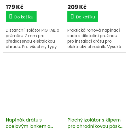
179 Kč
209 Kč
Do košíku
Do košíku
Distanční izolátor PIGTAIL o
Praktická rohová napínací
průměru 7 mm pro
sada s dilatační pružinou
předsazenou elektrickou
pro instalaci drátu pro
ohradu. Pro všechny typy
elektrický ohradník. Vysoká
vodičů, páska do šířky 40
kvalita provedení. Výborná
mm.
pomůcka pro realizaci
Vysokopevnostní izolační
elektrických ohrad.
trubice s tloušťkou 2 mm
zajišťuje hladký a odolný
povrch izolátoru. Celková
délka 40 cm.
Napínák drátu s
Plochý izolátor s klipem
ocelovým lankem a
pro ohradníkovou pásku