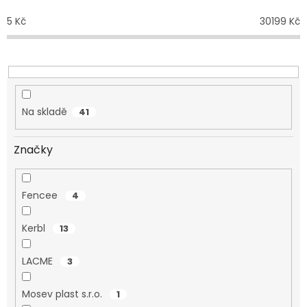
r
o
5
Kč
30199
Kč
d
u
k
t
ů
Na skladě
41
Značky
Fencee
4
Kerbl
13
LACME
3
Mosev plast s.r.o.
1