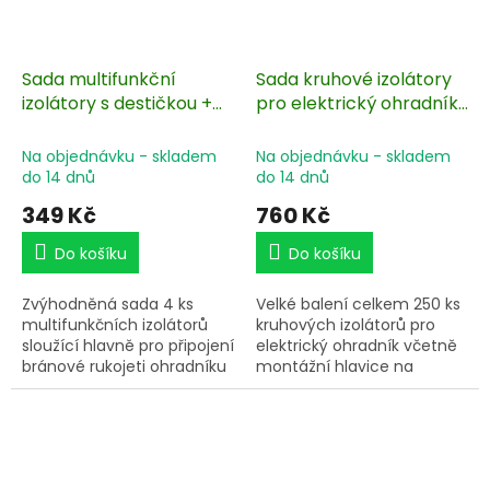
Sada multifunkční
Sada kruhové izolátory
izolátory s destičkou +
pro elektrický ohradník
objímky na T-sloupky
250 ks včetně
pro izolátory se závitem
šroubovacího nástavce
Na objednávku - skladem
Na objednávku - skladem
M6
do 14 dnů
do 14 dnů
349 Kč
760 Kč
Do košíku
Do košíku
Zvýhodněná sada 4 ks
Velké balení celkem 250 ks
multifunkčních izolátorů
kruhových izolátorů pro
sloužící hlavně pro připojení
elektrický ohradník včetně
bránové rukojeti ohradníku
montážní hlavice na
a pásky s šířkou až 40 mm.
vrtačku pro instalaci
Připojovací deska
různých typů izolátorů do
z nerezové oceli. Součástí
kůlů. Izolátory s 6mm
jsou 4 ks objímek na T-
vrutem.
sloupky pro upevnění