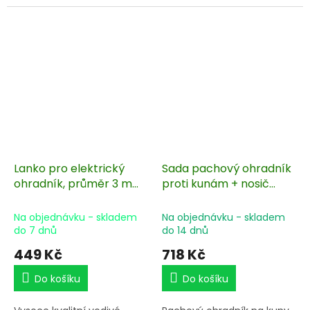
Lanko pro elektrický
Sada pachový ohradník
ohradník, průměr 3 mm,
proti kunám + nosič
bílo-červené, 400 m
pachové látky 10 ks
Na objednávku - skladem
Na objednávku - skladem
do 7 dnů
do 14 dnů
449 Kč
718 Kč
Do košíku
Do košíku