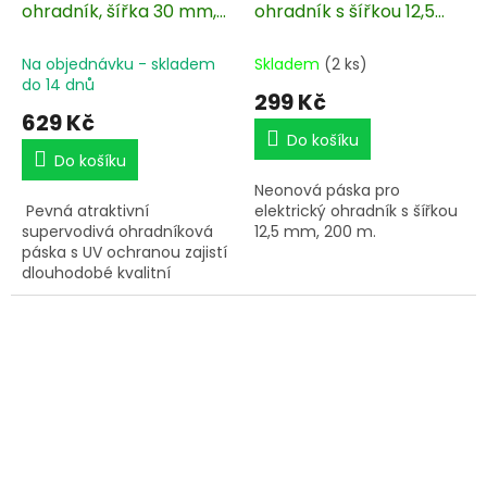
ohradník, šířka 30 mm,
ohradník s šířkou 12,5
růžovo-bílá, délka 200
mm, neon žluto-zelená,
m
200 m
Na objednávku - skladem
Skladem
(2 ks)
do 14 dnů
299 Kč
629 Kč
Do košíku
Do košíku
Neonová páska pro
Pevná atraktivní
elektrický ohradník s šířkou
supervodivá ohradníková
12,5 mm, 200 m.
páska s UV ochranou zajistí
dlouhodobé kvalitní
ohrazení.