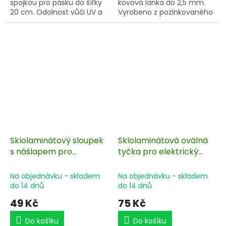
spojkou pro pásku do šířky
kovová lanka do 2,5 mm.
20 cm. Odolnost vůči UV a
Vyrobeno z pozinkovaného
povětrnostním vlivům. Pro
železa. Bezpečné a kvalitní
brány, příčky,
propojení vodičů.
padoky. Pozinkovaný závěsný
hák.
Sklolaminátový sloupek
Sklolaminátová oválná
s nášlapem pro
tyčka pro elektrický
elektrický ohradník -
ohradník 160 cm, nášlap
160 cm
a hrot, 2 izolátory
Na objednávku - skladem
Na objednávku - skladem
do 14 dnů
do 14 dnů
49 Kč
75 Kč
Do košíku
Do košíku