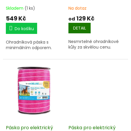
bílo-červená, 200 m, 0,2
Ω/m
Skladem
(1 ks)
Na dotaz
549 Kč
129 Kč
od
DETAIL
Do košíku
Nesmrtelné ohradníkové
Ohradníková páska s
kůly za skvělou cenu.
minimálním odporem.
Páska pro elektrický
Páska pro elektrický