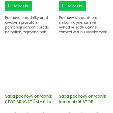
Do košíku
Do košíku
Pachové ohradníky proti
Pachový ohradník proti
divokým prasatům
srnkám a jelenům ve
pomáhají ochránit úrodu
výhodné sadě účinně
na polích, zejména pak
zamezí vstupu vysoké zvěři.
brambory, hrách, kukuřici a
Osvědčená ochrana
pšenici. Odpuzovač
stromů před okusem a
divočáků předchází
vytloukáním okrasných
nepřiměřeným škodám,
dřevin, ovocných sadů i
které vznikají napadením
lesních školek. Sada
černou zvěří. Sada pro
obsahuje koncentrát
sestavení ohradníku
pachové látky proti vysoké
obsahuje koncentrát
zvěři a 100 ks nosičů
pachové látky a 100 ks
pachového ohradníku
nosičů pachového
BIO10-PO pro postavení
ohradníku BIO10-S.
kompletního ohradníku.
Sada pachový ohradník
Sada pachový ohradník
STOP SRNČATŮM - 6 ks
koncentrát STOP
koncentrátu + 460 ks
SRNČATŮM - 6 ks
nosičů pachového