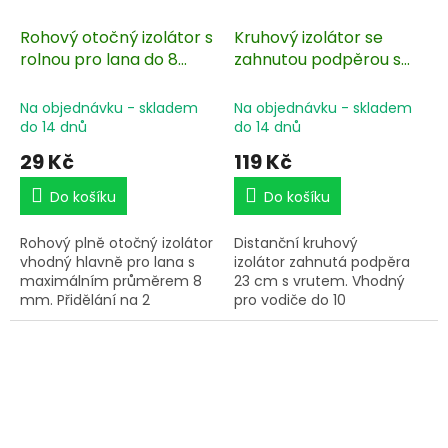
Rohový otočný izolátor s
Kruhový izolátor se
rolnou pro lana do 8
zahnutou podpěrou s
mm, na vruty - 4 ks
vrutem pro vodiče a
pásky do 20 mm - 10 ks
Na objednávku - skladem
Na objednávku - skladem
do 14 dnů
do 14 dnů
29 Kč
119 Kč
Do košíku
Do košíku
Rohový plně otočný izolátor
Distanční kruhový
vhodný hlavně pro lana s
izolátor zahnutá podpěra
maximálním průměrem 8
23 cm s vrutem. Vhodný
mm. Přidělání na 2
pro vodiče do 10
vruty. Odnímatelná
mm. Balení po 10 ks.
plastová rolna.
Snadné použití. Pro
předsazenou elektrickou
ohradu.