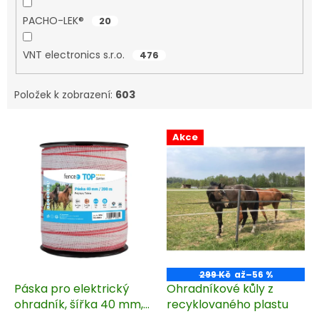
PACHO-LEK®
20
VNT electronics s.r.o.
476
Položek k zobrazení:
603
V
Akce
ý
p
i
s
p
r
o
d
u
299 Kč
až
–56 %
k
Páska pro elektrický
Ohradníkové kůly z
t
ohradník, šířka 40 mm,
recyklovaného plastu
ů