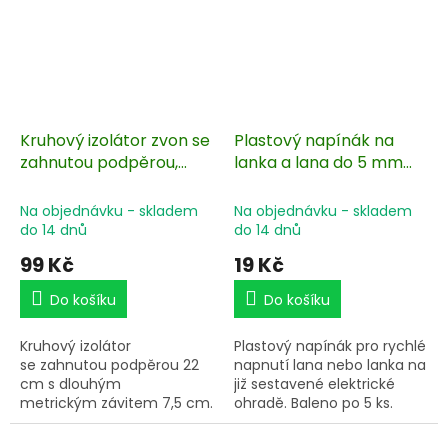
Kruhový izolátor zvon se
Plastový napínák na
zahnutou podpěrou,
lanka a lana do 5 mm
délka 22 cm, závit M6 -
pro elektrický ohradník
10 ks
- 5 ks
Na objednávku - skladem
Na objednávku - skladem
do 14 dnů
do 14 dnů
99 Kč
19 Kč
Do košíku
Do košíku
Kruhový izolátor
Plastový napínák pro rychlé
se zahnutou podpěrou 22
napnutí lana nebo lanka na
cm s dlouhým
již sestavené elektrické
metrickým závitem 7,5 cm.
ohradě. Baleno po 5 ks.
Pro dráty, lanka, lana a
Instalace bez potřeby
pásky do 10 mm. Balení po
nářadí - stačí nasadit a