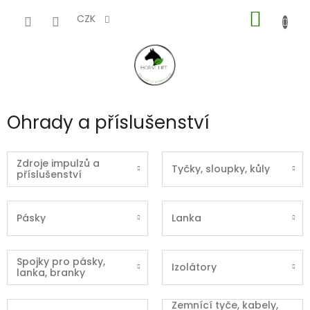
Přejít
NÁKUP
na
CZK
obsah
KOŠÍK
Ohrady a příslušenství
Zdroje impulzů a
Tyčky, sloupky, kůly
příslušenství
Pásky
Lanka
Spojky pro pásky,
Izolátory
lanka, branky
Zemnící tyče, kabely,