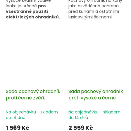
Vysoce kvalitní vodivé
Pachový ohradník na kuny
lanko je určené
pro
jako osvědčená ochrana
všestranné použití
před kunami a ostatními
elektrických ohradníků.
lasicovitými šelmami.
Zabrání vniknutí do
nežádoucích míst, jako
jsou prostory půdy,
podkroví, garáže či stodoly.
Sada pachového ohradníku
obsahuje 10 ks nosičů
pachového ohradníku
BIO10-PO
Sada pachový ohradník
Sada pachový ohradník
proti černé zvěři,
proti vysoké a černé
divočákům + nosič
zvěři - proti srážce
pachového ohradníku
vozidel + nosič
Na objednávku - skladem
Na objednávku - skladem
100 ks
pachového ohradníku
do 14 dnů
do 14 dnů
100 ks
1 569 Kč
2 559 Kč