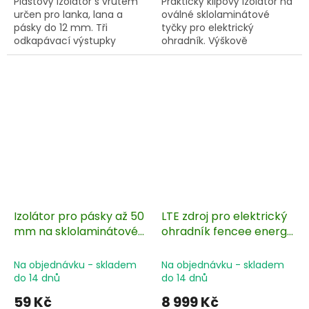
Plastový izolátor s vrutem
Praktický klipový izolátor na
určen pro lanka, lana a
oválné sklolaminátové
pásky do 12 mm. Tři
tyčky pro elektrický
odkapávací výstupky
ohradník. Výškově
zaručují odolnost proti
nastavitelný izolátor
vlhkosti. Velké balení za
pro lanko, lano do ø 6
skvělou cenu.
mm a pásku do 20 mm.
Izolátor pro pásky až 50
LTE zdroj pro elektrický
mm na sklolaminátové
ohradník fencee energy
oválné tyčky - 10 ks
DUO Cellular EDC60
Na objednávku - skladem
Na objednávku - skladem
do 14 dnů
do 14 dnů
59 Kč
8 999 Kč