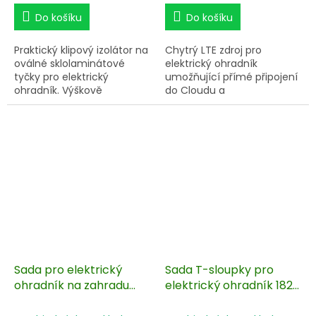
Do košíku
Do košíku
Praktický klipový izolátor na
Chytrý LTE zdroj pro
oválné sklolaminátové
elektrický ohradník
tyčky pro elektrický
umožňující přímé připojení
ohradník. Výškově
do Cloudu a
nastavitelný izolátor pro
internetu prostřednitvím
pásku až 50 mm.
nejmodernějších
technologií e-SIM, díky
kterým je možné zařízení
ovládat odkudkoliv. Díky
technologii NB-IoT je
zařízení on-line v mobilní
síti GSM. Zdroj ohradníku
disponuje záložním
akumulátorem,
pohybovým senzorem a
GPS lokalizací k vyhledání
zařízení v případě krádeže.
Sada pro elektrický
Sada T-sloupky pro
Výkon 6 J. Ohrady až 75
ohradník na zahradu
elektrický ohradník 182
km.
pro kočky a psy - DUO
cm + krytky s