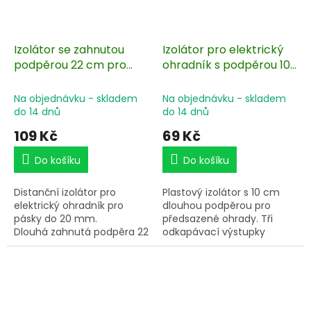
Izolátor se zahnutou
Izolátor pro elektrický
podpěrou 22 cm pro
ohradník s podpěrou 10
elektrický ohradník - 10
cm, pro vodiče do 12
ks
mm - 10 ks
Na objednávku - skladem
Na objednávku - skladem
do 14 dnů
do 14 dnů
109 Kč
69 Kč
Do košíku
Do košíku
Distanční izolátor pro
Plastový izolátor s 10 cm
elektrický ohradník pro
dlouhou podpěrou pro
pásky do 20 mm.
předsazené ohrady. Tři
Dlouhá zahnutá podpěra 22
odkapávací výstupky
cm s vrutem. Balení po 10
zaručují odolnost proti
ks. Pozinkovaná podpěra o
vlhkosti. Pro vodiče do 12
tloušťce 6 mm. Vrut 5,5
mm. Vhodný pro průběžné,
cm.
rohové použití, ale i na
začátek ohrazení. Silný vrut
6 mm v délce 5 cm.