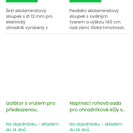
Širší sklolaminátový
Flexibilní sklolaminátový
sloupek s Ø 12 mm pro
sloupek s oválným
elektrický
tvarem a výškou 140 cm
ohradník vyrobený z
nad zemí. Nízká hmotnost,
odolného a lehkého
vysoká tuhost. Vrchní
materiálu. Sloupek s
izolátor + 1 další izolátory
vysokou odolností proti
pro vodiče do 20 mm.
zlomení. Pevný nášlap.
Izolátor s vrutem pro
Napínací rohová sada
předsazenou
pro ohradníkové kůly s
elektrickou ohradu,
ocelovým lankem a
délka 40 cm, očko ø 7
pružinou, délka 80 cm
Na objednávku - skladem
Na objednávku - skladem
mm - 5 ks
do 14 dnů
do 14 dnů