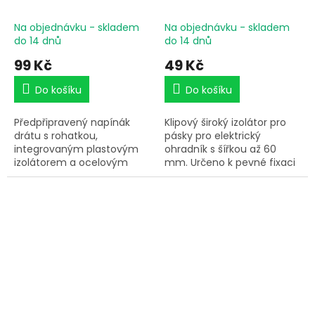
integrovaným
do 60 mm nebo lano, na
izolátorem pro
vruty - 10 ks
Na objednávku - skladem
Na objednávku - skladem
ohradníkové kůly, délka
do 14 dnů
do 14 dnů
80 cm
99 Kč
49 Kč
Do košíku
Do košíku
Předpřipravený napínák
Klipový široký izolátor pro
drátu s rohatkou,
pásky pro elektrický
integrovaným plastovým
ohradník s šířkou až 60
izolátorem a ocelovým
mm. Určeno k pevné fixaci
lankem s okem. Robustní
do kůlu pomocí hřebíků
provedení – snese velmi
nebo vrutů. Snadné
vysoké zatížení.
použití, rychlé vložení a
bezpečné vedení elektrické
pásky nebo lana.
Praktická zaklapávací
pojistka.