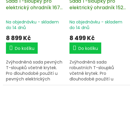
Sada T-sloupky pro
Sada T-sloupky pro
malé elektrické ohrady.
elektrický ohradník 167
elektrický ohradník 152
cm + krytky s
cm + krytky s
izolátorem - 50 ks
izolátorem - 50 ks
Na objednávku - skladem
Na objednávku - skladem
do 14 dnů
do 14 dnů
8 899 Kč
8 499 Kč
Do košíku
Do košíku
Zvýhodněná sada pevných
Zvýhodněná sada
T-sloupků včetně krytek.
robustních T-sloupků
Pro dlouhodobé použití u
včetně krytek. Pro
pevných elektrických
dlouhodobé použití u
ohrad. Povrchové
elektrických
ošetření pro dlouhodobou
ohrad. Povrchové
ochranu proti
ošetření pro dlouhodobou
povětrnostním vlivům.
ochranu proti
Výška nad zemí 127 cm,
povětrnostním vlivům.
ukotvení cca 40 cm
Výška nad zemí 105 cm,
- velmi dobrá stabilita.
ukotvení cca 40 cm
- velmi dobrá stabilita.