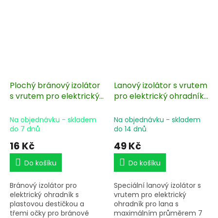
Plochý bránový izolátor
Lanový izolátor s vrutem
s vrutem pro elektrický
pro elektrický ohradník
ohradník, 3 oka
pro lana do 7 mm - 10 ks
Na objednávku - skladem
Na objednávku - skladem
do 7 dnů
do 14 dnů
16 Kč
49 Kč
Do košíku
Do košíku
Bránový izolátor pro
Speciální lanový izolátor s
elektrický ohradník s
vrutem pro elektrický
plastovou destičkou a
ohradník pro lana s
třemi očky pro bránové
maximálním průměrem 7