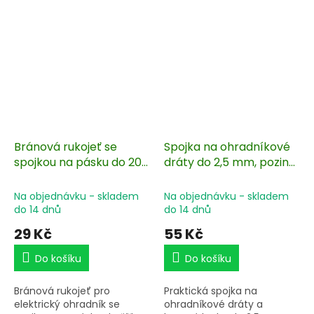
10 ks. Hlava izolátoru ve
otočit.
tvaru zvonu.
Bránová rukojeť se
Spojka na ohradníkové
spojkou na pásku do 20
dráty do 2,5 mm, pozink
mm pro elektrický
se šroubem závit M8 - 5
ohradník
ks
Na objednávku - skladem
Na objednávku - skladem
do 14 dnů
do 14 dnů
29 Kč
55 Kč
Do košíku
Do košíku
Bránová rukojeť pro
Praktická spojka na
elektrický ohradník se
ohradníkové dráty a