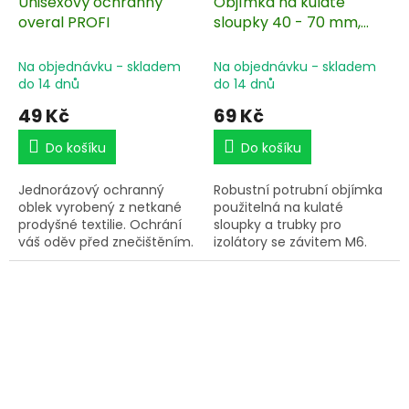
Unisexový ochranný
Objímka na kulaté
overal PROFI
sloupky 40 - 70 mm,
závit M6
Na objednávku - skladem
Na objednávku - skladem
do 14 dnů
do 14 dnů
49 Kč
69 Kč
Do košíku
Do košíku
Jednorázový ochranný
Robustní potrubní objímka
oblek vyrobený z netkané
použitelná na kulaté
prodyšné textilie. Ochrání
sloupky a trubky pro
váš oděv před znečištěním.
izolátory se závitem M6.
Ochranná pomůcka při
Slouží k upevnění izolátorů
instalaci pachových
pro elektrický ohradník na
ohradníků PACHO-LEK.
sloupky s Ø 40 – 70 mm.