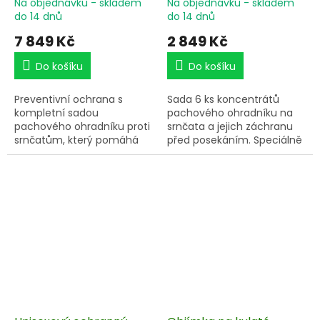
Na objednávku - skladem
Na objednávku - skladem
ohradníku
do 14 dnů
do 14 dnů
7 849 Kč
2 849 Kč
Do košíku
Do košíku
Preventivní ochrana s
Sada 6 ks koncentrátů
kompletní sadou
pachového ohradníku na
pachového ohradníku proti
srnčata a jejich záchranu
srnčatům, který pomáhá
před posekáním. Speciálně
zabránit kladení srnčat do
vyvinutá pachová látka
míst, kde je plánovaná
brání srnkám v kladení
senoseč. Sada obsahuje 6
mláďat do travních
ks koncentrátu účinné
porostů. Aplikace "Rychlá
pachové látky a 460 ks
akce" v období těsně před
biodegradabilních nosičů
senosečí. Celkový objem
pachové látky BIO10-S.
1500 ml.