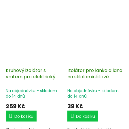
rukojeti, lanové očnice,
mm. Vhodné pro elektrické
vodiče. Výborná izolace.
ohrady pro koně. Baleno po
Pozinkováno. Tři možnosti
10 ks.
připojení.
Kruhový izolátor s
Izolátor pro lanka a lana
vrutem pro elektrický
na sklolaminátové
ohradník, vodiče do 12
oválné tyčky - 10 ks
mm - 100 ks
Na objednávku - skladem
Na objednávku - skladem
do 14 dnů
do 14 dnů
259 Kč
39 Kč
Do košíku
Do košíku