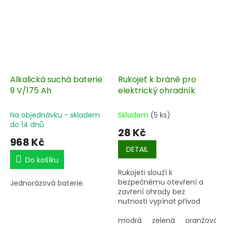
Alkalická suchá baterie
Rukojeť k bráně pro
9 V/175 Ah
elektrický ohradník
Na objednávku - skladem
Skladem
(5 ks)
do 14 dnů
28 Kč
968 Kč
DETAIL
Do košíku
Rukojeti slouží k
bezpečnému otevření a
Jednorázová baterie.
zavření ohrady bez
nutnosti vypínat přívod
proudu do elektrického
ohradníku.
modrá
zelená
oranžová