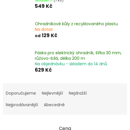
Skladem
(1 ks)
549 Kč
Ohradníkové kůly z recyklovaného plastu
Na dotaz
129 Kč
od
Páska pro elektrický ohradník, šířka 30 mm,
růžovo-bílá, délka 200 m
Na objednávku - skladem do 14 dnů
629 Kč
Ř
a
Doporučujeme
Nejlevnější
Nejdražší
z
e
Nejprodávanější
Abecedně
n
í
p
Cena