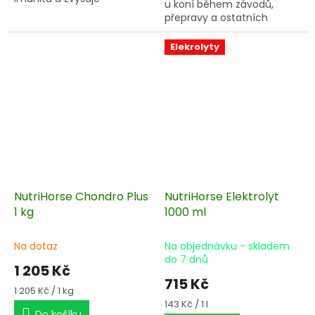
u koní během závodů,
obranyschopnost
přepravy a ostatních
organismu vůči infekčním
náročných situací.
onemocněním.
Elekrolyty
NutriHorse Chondro Plus
NutriHorse Elektrolyt
1 kg
1000 ml
Na dotaz
Na objednávku - skladem
do 7 dnů
1 205 Kč
715 Kč
Měrná
1 205 Kč / 1 kg
cena:
Měrná
143 Kč / 1 l
Do košíku