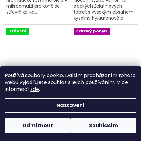
mikroemulzi pro koně se
sladkých želatinových
střevní kolikou.
tablet s vysokým obsahem
kyseliny hylauronové a
chondroitin sulfátu. Bez
škodlivých éček a umělých
Trávení
Zdravý pohyb
barviv.
Používá soubory cookie. Dalším procházením tohoto
webu vyjadřujete souhlas s jejich používáním. Více
informací
zde
.
VitaEmote
VitaEmote Kolagen 1 kg
Vitamin+Probio 3 kg
Nastavení
Pokud u nás nenajdete konkrétní produkt, neváhejte se
Na objednávku - skladem
Na objednávku - skladem
ozvat. Ve většině případů jej můžeme zajistit na
Odmítnout
Souhlasím
do 14 dnů
do 14 dnů
objednávku nebo od jiného dodavatele.
699 Kč
779 Kč