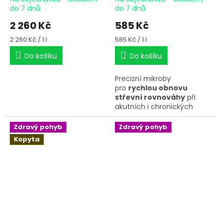
do 7 dnů
do 7 dnů
2 260 Kč
585 Kč
Měrná
Měrná
2 260 Kč / 1 l
585 Kč / 1 l
cena:
cena:
Do košíku
Do košíku
Precizní mikroby
pro
rychlou obnovu
střevní rovnováhy
při
akutních i chronických
problémech s trávením,
jako jsou průjmy, koliky
Zdravý pohyb
Zdravý pohyb
nebo kotwasser.
Kopyta