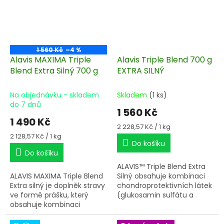
chrupavce.
1 560 Kč
–4 %
Alavis MAXIMA Triple
Alavis Triple Blend 700 g
Blend Extra Silný 700 g
EXTRA SILNÝ
Na objednávku - skladem
Skladem
(1 ks)
do 7 dnů
1 560 Kč
1 490 Kč
Měrná
2 228,57 Kč / 1 kg
cena:
Měrná
2 128,57 Kč / 1 kg
Do košíku
cena:
Do košíku
ALAVIS™ Triple Blend Extra
ALAVIS MAXIMA Triple Blend
Silný obsahuje kombinaci
Extra silný je doplněk stravy
chondroprotek­tivních látek
ve formě prášku, který
(glukosamin sulfátu a
obsahuje kombinaci
chondroitin sulfátu), látky
chondroprotektivních látek
MSM a značkových
- glukosaminsulfátu,
kolagenů Collyss a