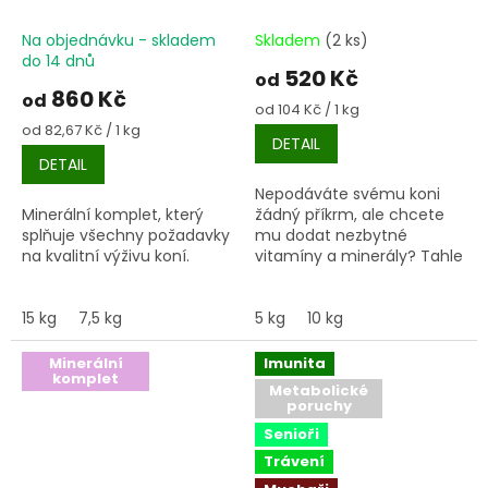
kostiček
Na objednávku - skladem
Skladem
(2 ks)
do 14 dnů
520 Kč
od
860 Kč
od
Měrná
od 104 Kč / 1 kg
cena:
Měrná
od 82,67 Kč / 1 kg
DETAIL
cena:
DETAIL
Nepodáváte svému koni
Minerální komplet, který
žádný příkrm, ale chcete
splňuje všechny požadavky
mu dodat nezbytné
na kvalitní výživu koní.
vitamíny a minerály? Tahle
super kostička vám to
umožní :-).
15 kg
7,5 kg
5 kg
10 kg
Minerální
Imunita
komplet
Metabolické
poruchy
Senioři
Trávení