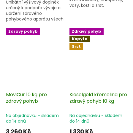
Unikátní výživový doplněk
vazy, kosti a srst.
určený k podpoře vývoje a
udržení zdravého
pohybového aparátu všech
kategorií sportovních a
pracovních koní a pony.
Zdravý pohyb
Zdravý pohyb
Přípravek obsahuje nejvyšší
Kopyta
koncentraci kyseliny
Srst
hyaluronové a chondroitin
sulfátu v denní dávce.
MoviCur 10 kg pro
Kieselgold křemelina pro
zdravý pohyb
zdravý pohyb 10 kg
Na objednávku - skladem
Na objednávku - skladem
do 14 dnů
do 14 dnů
3 260 Kč
1 330 Kč