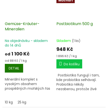
Muchaři
Gemüse-Kräuter-
Postbiotikum 500 g
Mineralien
Na objednávku - skladem
Skladem
(1 ks)
do 14 dnů
948 Kč
1 100 Kč
od
Měrná
1 896 Kč / 1 kg
cena:
Měrná
od 88 Kč / 1 kg
Do košíku
cena:
DETAIL
Postbiotika fungují i tam,
Minerální komplet s
kde probiotika selhávají.
vysokým obsahem
Probiotika někdy
prospěšných mořských řas
nezaberou, protože živé
bakterie se nedokážou
uchytit, jsou zabity
10 kg
25 kg
žaludeční kyselinou, neumí
konkurovat patogenům