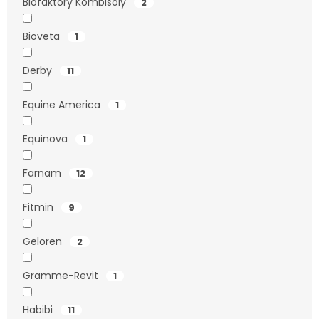
Biofaktory Kombisoly
2
Bioveta
1
Derby
11
Equine America
1
Equinova
1
Farnam
12
Fitmin
9
Geloren
2
Gramme-Revit
1
Habibi
11