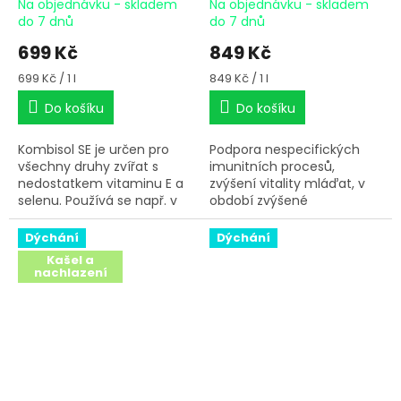
Na objednávku - skladem
Na objednávku - skladem
do 7 dnů
do 7 dnů
699 Kč
849 Kč
Měrná
Měrná
699 Kč / 1 l
849 Kč / 1 l
cena:
cena:
Do košíku
Do košíku
Kombisol SE je určen pro
Podpora nespecifických
všechny druhy zvířat s
imunitních procesů,
nedostatkem vitaminu E a
zvýšení vitality mláďat, v
selenu. Používá se např. v
období zvýšené
zátěžových situacích
fyziologické zátěže
(teplotní a transportní
organismu zvířat, v období
Dýchání
Dýchání
stres), podporuje pohlavní
reprodukce, maximální
Kašel a
aktivitu a reprodukční
užitkovosti, stresu,
nachlazení
schopnosti.
transportu, vakcinace a při
sníženém příjmu krmiva v
důsledku dietetických
poruch nebo infekčních
onemocnění.