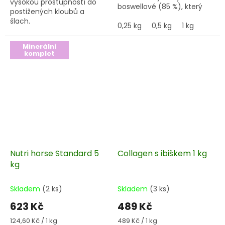
vysokou prostupností do
boswellové (85 %), který
postižených kloubů a
napomáhá tlumení zánětů
šlach.
v těle.
0,25 kg
Dávkování cca 5 g
0,5 kg
1 kg
na koně a den!!!
Minerální
komplet
Nutri horse Standard 5
Collagen s ibiškem 1 kg
kg
Skladem
(2 ks)
Skladem
(3 ks)
623 Kč
489 Kč
Měrná
Měrná
124,60 Kč / 1 kg
489 Kč / 1 kg