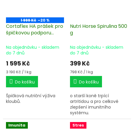
1 999 Kč
–20 %
Cortaflex HA prášek pro
Nutri Horse Spirulina 500
špičkovou podporu
g
kloubů 500 g/60 dní
Na objednávku - skladem
Na objednávku - skladem
do 7 dnů
do 7 dnů
1 595 Kč
399 Kč
Měrná
Měrná
3 190 Kč / 1 kg
798 Kč / 1 kg
cena:
cena:
Do košíku
Do košíku
Špičková nutriční výživa
o starší koně trpící
kloubů.
artritidou a pro celkové
zlepšení imunitního
systému.
Imunita
Stres