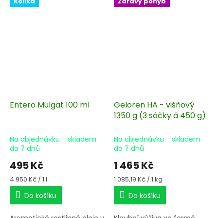
Kolika
Zdravý pohyb
chondroitinsulfátu, látky
Cartidyss.
MSM Lignisul a kolagenů z
bezpečného přírodního
zdroje.
Entero Mulgat 100 ml
Geloren HA - višňový
1350 g (3 sáčky á 450 g)
Na objednávku - skladem
Na objednávku - skladem
do 7 dnů
do 7 dnů
495 Kč
1 465 Kč
Měrná
Měrná
4 950 Kč / 1 l
1 085,19 Kč / 1 kg
cena:
cena:
Do košíku
Do košíku
Aromatické rostlinné oleje v
Kloubní výživa ve formě