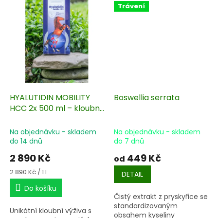
Trávení
HYALUTIDIN MOBILITY
Boswellia serrata
HCC 2x 500 ml – kloubní
výživa
Na objednávku - skladem
Na objednávku - skladem
do 14 dnů
do 7 dnů
2 890 Kč
449 Kč
od
Měrná
2 890 Kč / 1 l
DETAIL
cena:
Do košíku
Čistý extrakt z pryskyřice se
standardizovaným
Unikátní kloubní výživa s
obsahem kyseliny