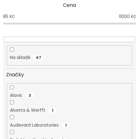
p
Cena
r
o
85
Kč
11000
Kč
d
u
k
t
ů
Na skladě
47
Značky
Alavis
3
Alvetra & Werfft
1
Audevard Laboratories
1