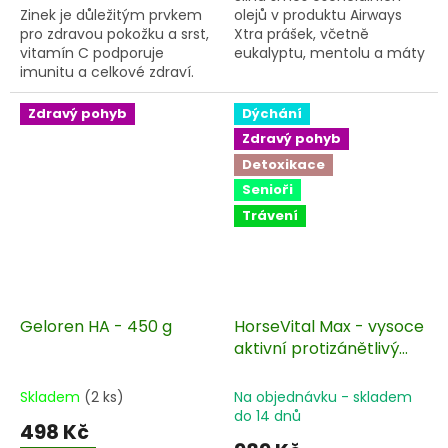
Zinek je důležitým prvkem
olejů v produktu Airways
pro zdravou pokožku a srst,
Xtra prášek, včetně
vitamín C podporuje
eukalyptu, mentolu a máty
imunitu a celkové zdraví.
peprné, poskytuje nutriční
podporu dýchacímu
systému a pomáhá zlepšit
Zdravý pohyb
Dýchání
průchodnost dýchacích
Zdravý pohyb
cest.
Detoxikace
Senioři
Trávení
Geloren HA - 450 g
HorseVital Max - vysoce
aktivní protizánětlivý
komplex
Skladem
(2 ks)
Na objednávku - skladem
do 14 dnů
498 Kč