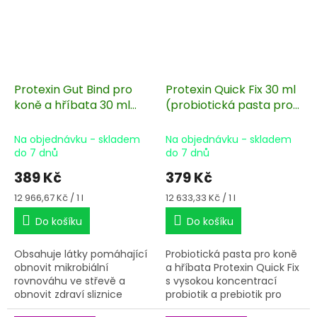
Protexin Gut Bind pro
Protexin Quick Fix 30 ml
koně a hříbata 30 ml
(probiotická pasta pro
pro a prebiotická pasta
koně)
Na objednávku - skladem
Na objednávku - skladem
do 7 dnů
do 7 dnů
389 Kč
379 Kč
Měrná
Měrná
12 966,67 Kč / 1 l
12 633,33 Kč / 1 l
cena:
cena:
Do košíku
Do košíku
Obsahuje látky pomáhající
Probiotická pasta pro koně
obnovit mikrobiální
a hříbata Protexin Quick Fix
rovnováhu ve střevě a
s vysokou koncentrací
obnovit zdraví sliznice
probiotik a prebiotik pro
střeva. Používá se při
udržení zdraví trávícího