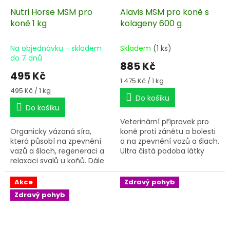
Nutri Horse MSM pro
Alavis MSM pro koně s
koně 1 kg
kolageny 600 g
Na objednávku - skladem
Skladem
(1 ks)
do 7 dnů
885 Kč
495 Kč
Měrná
1 475 Kč / 1 kg
cena:
Měrná
495 Kč / 1 kg
Do košíku
cena:
Do košíku
Veterinární přípravek pro
Organicky vázaná síra,
koně proti zánětu a bolesti
která působí na zpevnění
a na zpevnění vazů a šlach.
vazů a šlach, regeneraci a
Ultra čistá podoba látky
relaxaci svalů u koňů. Dále
MSM v kombinaci se
vykazuje silné antioxidační
značkovými kolageny
a jiné pozitivní účinky a je
Collyss a Cartidyss. Vhodné
Akce
Zdravý pohyb
jedinečným zdrojem
po úrazech a operacích.
Zdravý pohyb
sirných sloučenin, které v
organizmu pozitivně
působí, a to zejména v
poškozené kloubní