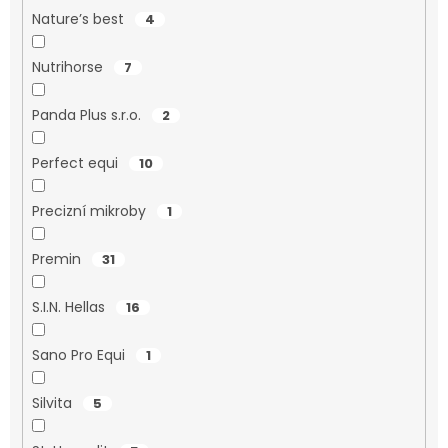
Nature’s best
4
Nutrihorse
7
Panda Plus s.r.o.
2
Perfect equi
10
Precizní mikroby
1
Premin
31
S.I.N. Hellas
16
Sano Pro Equi
1
Silvita
5