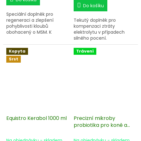
cena:
Do košíku
Speciální doplněk pro
regeneraci a zlepšení
Tekutý doplněk pro
pohyblivosti kloubů
kompenzaci ztráty
obohacený o MSM. K
elektrolytu v případech
regeneraci a výstavbě
silného pocení.
kloubních chrupavek,
kloubních pouzder, vazů,
Kopyta
Trávení
šlach a pojivových tkání.
Srst
Equistro Kerabol 1000 ml
Precizní mikroby
probiotika pro koně a
hříbata 1000 ml
Na objednávku - skladem
Na objednávku - skladem