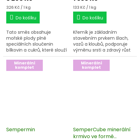
Měrná
Měrná
326 Kč / 1 kg
133 Kč / 1 kg
cena:
cena:
Do košíku
Do košíku
Tato směs obsahuje
Křemík je základním
mořské plody plné
stavebním prvkem šlach,
speciálních sloučenin
vazů a kloubů, podporuje
bílkovin a cukrů, které slouží
výměnu srsti a zdravý růst
k výstavbě chrupavek,
kopytní rohoviny.
kloubního moku ke
Minerální
Minerální
komplet
komplet
zmenšení tření a dodávají
kloubním chrupavkám
takové vlastnosti vzdorující
tlaku a riziku poranění,
které jsou jen těžce
dosažitelné normální
stravou.
Sempermin
SemperCube minerální
krmivo ve formě