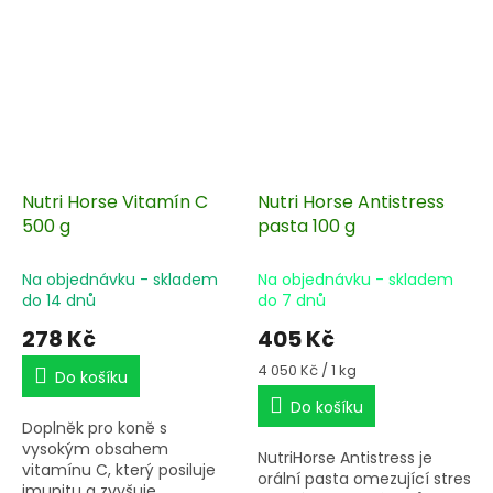
Nutri Horse Vitamín C
Nutri Horse Antistress
500 g
pasta 100 g
Na objednávku - skladem
Na objednávku - skladem
do 14 dnů
do 7 dnů
278 Kč
405 Kč
Měrná
4 050 Kč / 1 kg
Do košíku
cena:
Do košíku
Doplněk pro koně s
vysokým obsahem
NutriHorse Antistress je
vitamínu C, který posiluje
orální pasta omezující stres
imunitu a zvyšuje