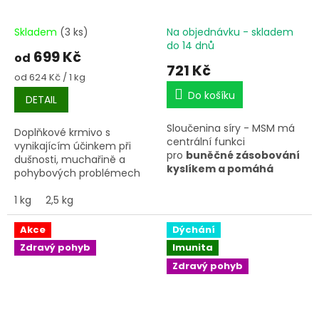
Skladem
(3 ks)
Na objednávku - skladem
do 14 dnů
699 Kč
od
721 Kč
Měrná
od 624 Kč / 1 kg
cena:
Do košíku
DETAIL
Sloučenina síry - MSM má
Doplňkové krmivo s
centrální funkci
vynikajícím účinkem při
pro
buněčné zásobování
dušnosti, muchařině a
kyslíkem a pomáhá
pohybových problémech
mimo jiné např.
koní. Mořské řasy s 36%
regeneraci svalů, šlach a
obsahem DHA omega 3.
1 kg
2,5 kg
kloubů.
MSM je
lehce
vstřebatelná,
Akce
Dýchání
nejjednodušší
Zdravý pohyb
Imunita
sloučenina síry
, která je
dobře přijímána
Zdravý pohyb
organismem a nemusí být
transformována složitými
procesy látkové výměny.