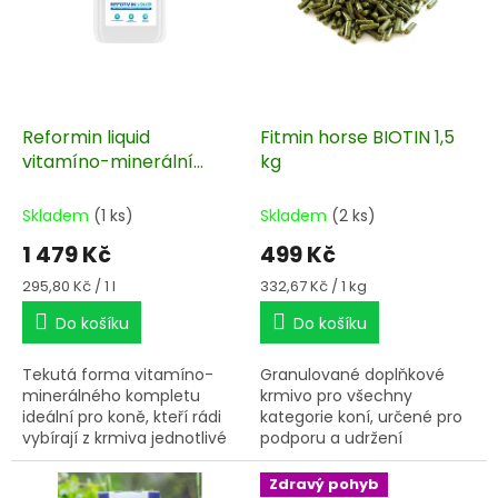
p
r
o
d
u
k
Reformin liquid
Fitmin horse BIOTIN 1,5
t
vitamíno-minerální
kg
ů
sirup 5 l
Skladem
(1 ks)
Skladem
(2 ks)
1 479 Kč
499 Kč
Měrná
Měrná
295,80 Kč / 1 l
332,67 Kč / 1 kg
cena:
cena:
Do košíku
Do košíku
Tekutá forma vitamíno-
Granulované doplňkové
minerálného kompletu
krmivo pro všechny
ideální pro koně, kteří rádi
kategorie koní, určené pro
vybírají z krmiva jednotlivé
podporu a udržení
složky.
požadovaného stavu kůže,
srsti a kopytní rohoviny.
Zdravý pohyb