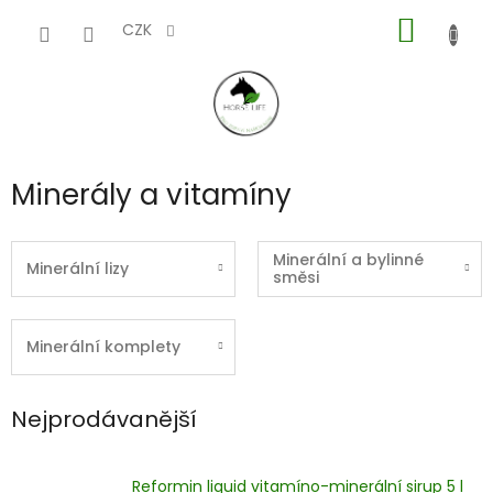
Přejít
NÁKUP
na
CZK
obsah
KOŠÍK
Minerály a vitamíny
Minerální a bylinné
Minerální lizy
směsi
Minerální komplety
Nejprodávanější
Reformin liquid vitamíno-minerální sirup 5 l