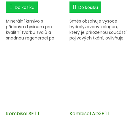
cena:
cena:
Do košíku
Do košíku
Minerální krmivo s
Směs obsahuje vysoce
přidaným Lysinem pro
hydrolyzovaný kolagen,
kvalitní tvorbu svalů a
který je přirozenou součástí
snadnou regeneraci po
pojivových tkání, ovlivňuje
zátěži.
kvalitu kopytní rohoviny,
podporuje zdraví žlučníku a
nervového systému. Ibišek
obsahuje vysoký podíl
vitamínu C, chrání játra,
má protizánětlivé účinky a
podporuje pružnost cév.
Kombisol SE 1 l
Kombisol AD3E 1 l