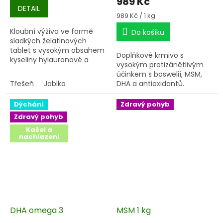
989 Kč
DETAIL
Měrná
989 Kč / 1 kg
cena:
Kloubní výživa ve formě
Do košíku
sladkých želatinových
tablet s vysokým obsahem
Doplňkové krmivo s
kyseliny hylauronové a
vysokým protizánětlivým
chondroitin sulfátu. Bez
účinkem s boswelií, MSM,
škodlivých éček a umělých
Třešeň
Jablko
DHA a antioxidantů.
barviv.
Dýchání
Zdravý pohyb
Zdravý pohyb
Kašel a
nachlazení
DHA omega 3
MSM 1 kg