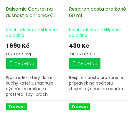
Balsamic Control na
Respiron pasta pro koně
dušnost a chronický
60 ml
kašel 1000 g
Na objednávku - skladem
Na objednávku - skladem
do 7 dnů
do 7 dnů
1 690 Kč
430 Kč
Měrná
Měrná
1 690 Kč / 1 kg
7 166,67 Kč / 1 l
cena:
cena:
Do košíku
Do košíku
Prostředek, který tlumí
Respiron pasta pro koně je
suchý kašel, usnadňuje
přípravek na podporu
dýchání v prašném
zhojení dýchacího aparátu.
prostředí (pyl, prach,
plísně), pomáhá při
dušnosti a chronickém
Trávení
Trávení
kašli.