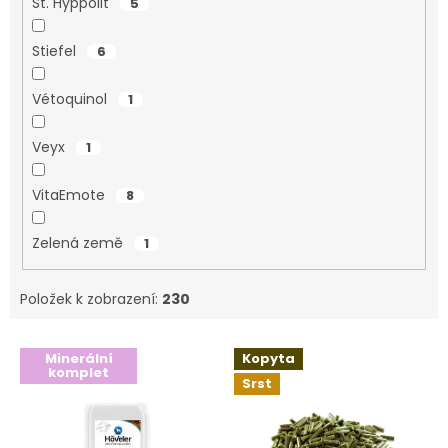
St. Hyppolit
5
Stiefel
6
Vétoquinol
1
Veyx
1
VitaEmote
8
Zelená země
1
Položek k zobrazení:
230
V
Minerální
Kopyta
ý
komplet
Srst
p
i
s