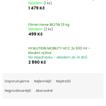
Skladem
(1 ks)
1 479 Kč
Fitmin horse BIOTIN 1,5 kg
Skladem
(2 ks)
499 Kč
HYALUTIDIN MOBILITY HCC 2x 500 ml –
kloubní výživa
Na objednávku - skladem do 14 dnů
2 890 Kč
Ř
a
Doporučujeme
Nejlevnější
Nejdražší
z
e
Nejprodávanější
Abecedně
n
í