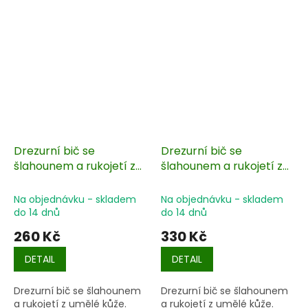
Drezurní bič se
Drezurní bič se
šlahounem a rukojetí z
šlahounem a rukojetí z
umělé kůže
umělé kůže
Na objednávku - skladem
Na objednávku - skladem
do 14 dnů
do 14 dnů
260 Kč
330 Kč
DETAIL
DETAIL
Drezurní bič se šlahounem
Drezurní bič se šlahounem
a rukojetí z umělé kůže.
a rukojetí z umělé kůže.