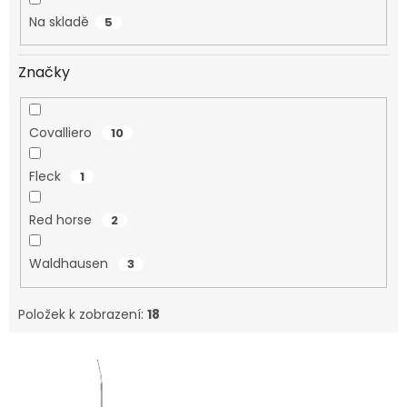
Na skladě
5
Značky
Covalliero
10
Fleck
1
Red horse
2
Waldhausen
3
Položek k zobrazení:
18
V
ý
p