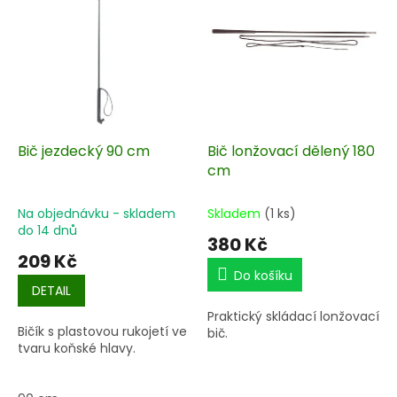
i
s
p
r
o
d
u
k
Bič jezdecký 90 cm
Bič lonžovací dělený 180
t
cm
ů
Na objednávku - skladem
Skladem
(1 ks)
do 14 dnů
380 Kč
209 Kč
Do košíku
DETAIL
Praktický skládací lonžovací
Bičík s plastovou rukojetí ve
bič.
tvaru koňské hlavy.