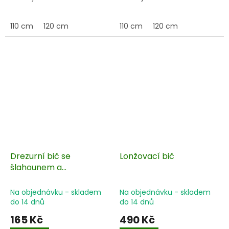
110 cm
120 cm
110 cm
120 cm
Drezurní bič se
Lonžovací bič
šlahounem a
tvarovanou rukojetí
Na objednávku - skladem
Na objednávku - skladem
do 14 dnů
do 14 dnů
165 Kč
490 Kč