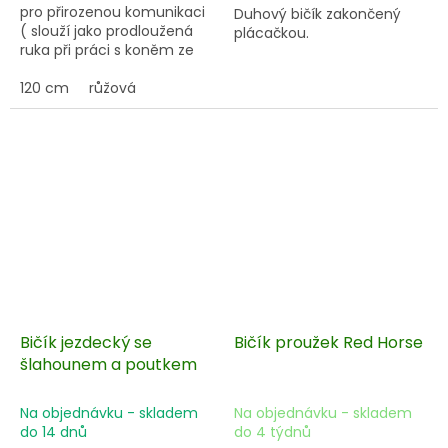
pro přirozenou komunikaci
Duhový bičík zakončený
( slouží jako prodloužená
plácačkou.
ruka při práci s koněm ze
země ) s odnímatelným
lanem a neklouzavou
120 cm
růžová
rukojetí.
Bičík jezdecký se
Bičík proužek Red Horse
šlahounem a poutkem
Na objednávku - skladem
Na objednávku - skladem
do 14 dnů
do 4 týdnů