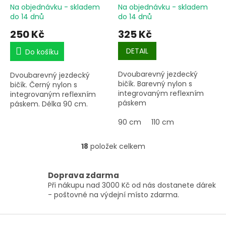
Na objednávku - skladem
Na objednávku - skladem
do 14 dnů
do 14 dnů
250 Kč
325 Kč
DETAIL
Do košíku
Dvoubarevný jezdecký
Dvoubarevný jezdecký
bičík. Barevný nylon s
bičík. Černý nylon s
integrovaným reflexním
integrovaným reflexním
páskem
páskem. Délka 90 cm.
90 cm
110 cm
18
položek celkem
O
v
l
Doprava zdarma
á
Při nákupu nad 3000 Kč od nás dostanete dárek
d
- poštovné na výdejní místo zdarma.
a
c
í
Z