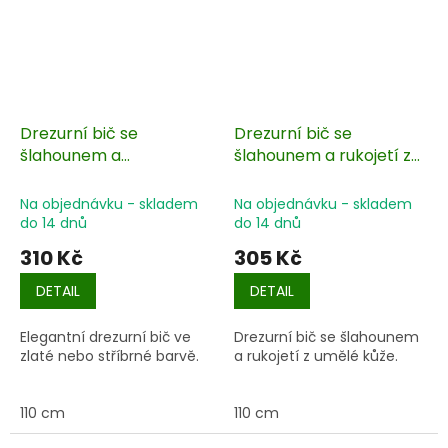
Drezurní bič se
Drezurní bič se
šlahounem a
šlahounem a rukojetí z
protiskluzovou rukojetí
umělé kůže
Na objednávku - skladem
Na objednávku - skladem
do 14 dnů
do 14 dnů
310 Kč
305 Kč
DETAIL
DETAIL
Elegantní drezurní bič ve
Drezurní bič se šlahounem
zlaté nebo stříbrné barvě.
a rukojetí z umělé kůže.
110 cm
110 cm