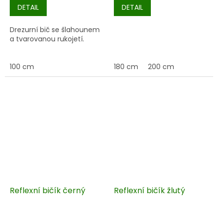
DETAIL
DETAIL
Drezurní bič se šlahounem
a tvarovanou rukojetí.
100 cm
180 cm
200 cm
Reflexní bičík černý
Reflexní bičík žlutý