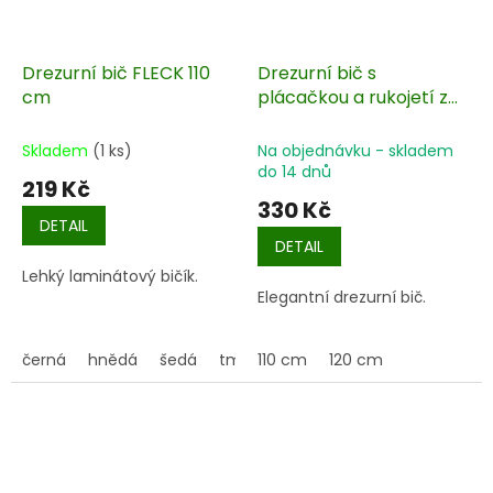
Drezurní bič FLECK 110
Drezurní bič s
cm
plácačkou a rukojetí z
umělé kůže
Skladem
(1 ks)
Na objednávku - skladem
do 14 dnů
219 Kč
330 Kč
DETAIL
DETAIL
Lehký laminátový bičík.
Elegantní drezurní bič.
černá
hnědá
šedá
tmavě modrá
110 cm
120 cm
světle modrá
rů