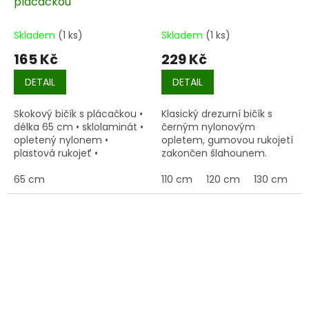
plácačkou
Skladem
(1 ks)
Skladem
(1 ks)
165 Kč
229 Kč
DETAIL
DETAIL
Skokový bičík s plácačkou •
Klasický drezurní bičík s
délka 65 cm • sklolaminát •
černým nylonovým
opletený nylonem •
opletem, gumovou rukojetí
plastová rukojeť •
zakončen šlahounem.
65 cm
110 cm
120 cm
130 cm