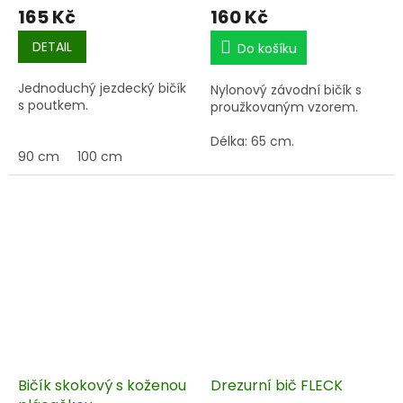
165 Kč
160 Kč
DETAIL
Do košíku
Jednoduchý jezdecký bičík
Nylonový závodní bičík s
s poutkem.
proužkovaným vzorem.
Délka: 65 cm.
90 cm
100 cm
Bičík skokový s koženou
Drezurní bič FLECK