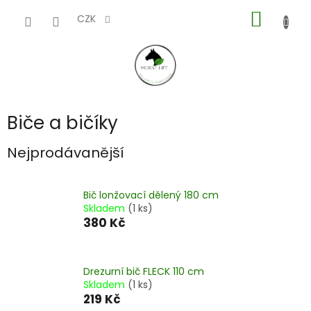
Přejít
NÁKUP
na
CZK
obsah
KOŠÍK
Biče a bičíky
Nejprodávanější
Bič lonžovací dělený 180 cm
Skladem
(1 ks)
380 Kč
Drezurní bič FLECK 110 cm
Skladem
(1 ks)
219 Kč