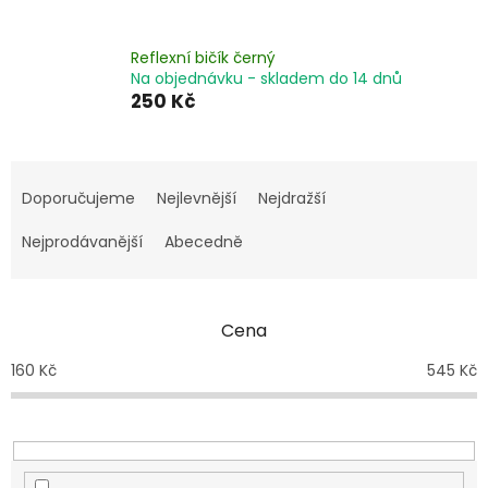
Reflexní bičík černý
Na objednávku - skladem do 14 dnů
250 Kč
Ř
a
Doporučujeme
Nejlevnější
Nejdražší
z
e
Nejprodávanější
Abecedně
n
í
p
Cena
r
o
160
Kč
545
Kč
d
u
k
t
ů