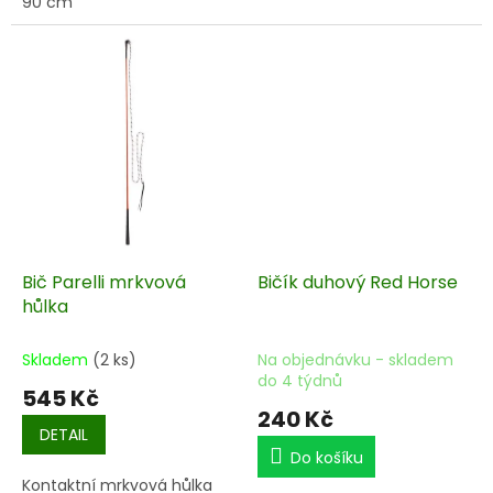
90 cm
Bič Parelli mrkvová
Bičík duhový Red Horse
hůlka
Skladem
(2 ks)
Na objednávku - skladem
do 4 týdnů
545 Kč
240 Kč
DETAIL
Do košíku
Kontaktní mrkvová hůlka