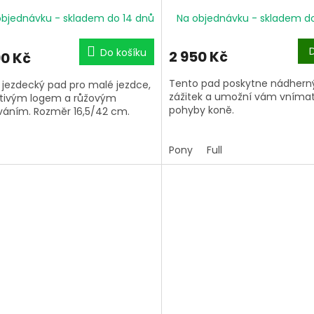
objednávku - skladem do 14 dnů
Na objednávku - skladem d
Do košíku
2 950 Kč
90 Kč
Tento pad poskytne nádhern
 jezdecký pad pro malé jezdce,
zážitek a umožní vám vníma
ytivým logem a růžovým
pohyby koně.
váním. Rozměr
16,5/42 cm.
Pony
Full