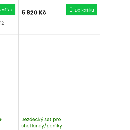
košíku
Do košíku
5 820 Kč
12.
e
Jezdecký set pro
shetlandy/poníky