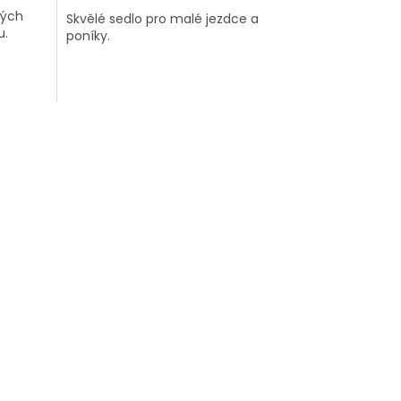
vých
Skvělé sedlo pro malé jezdce a
u.
poníky.