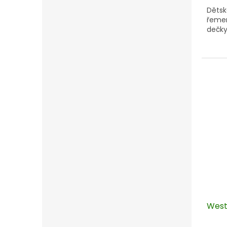
Dětsk
řemen
dečky.
West