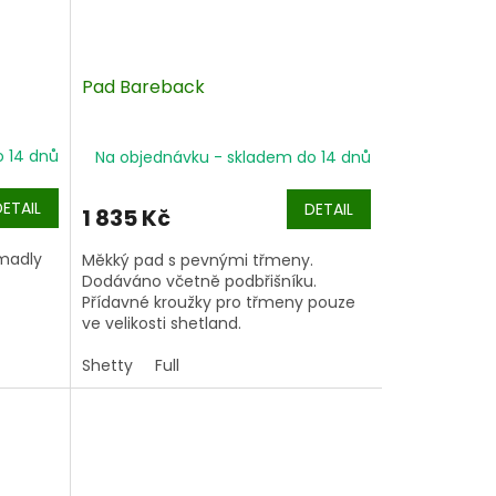
Pad Bareback
o 14 dnů
Na objednávku - skladem do 14 dnů
DETAIL
DETAIL
1 835 Kč
 madly
Měkký pad s pevnými třmeny.
Dodáváno včetně podbřišníku.
Přídavné kroužky pro třmeny pouze
ve velikosti shetland.
Shetty
Full