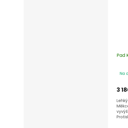
Pad 
Na 
3 18
Lehký
Měkce
vyvýš
Proti
pro př