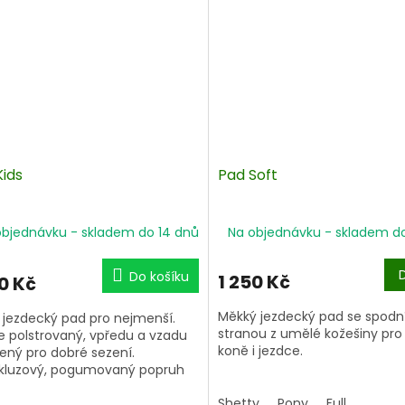
Kids
Pad Soft
objednávku - skladem do 14 dnů
Na objednávku - skladem d
Do košíku
1 250 Kč
0 Kč
Měkký jezdecký pad se spodn
 jezdecký pad pro nejmenší.
stranou z umělé kožešiny pro
 polstrovaný, vpředu a vzadu
koně i jezdce.
ený pro dobré sezení.
skluzový, pogumovaný popruh
Pro zajištění obzvláště dobré
idržení.
při jízdě je vpředu k dispozici 
Shetty
Pony
Full