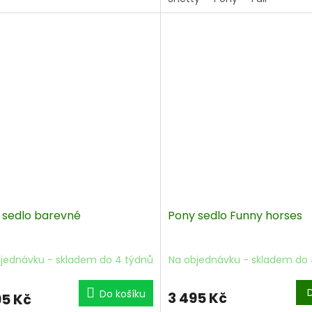
a přilnavý umělý semiš.
 sedlo barevné
Pony sedlo Funny horses
jednávku - skladem do 4 týdnů
Na objednávku - skladem do 
Do košíku
3 495 Kč
95 Kč