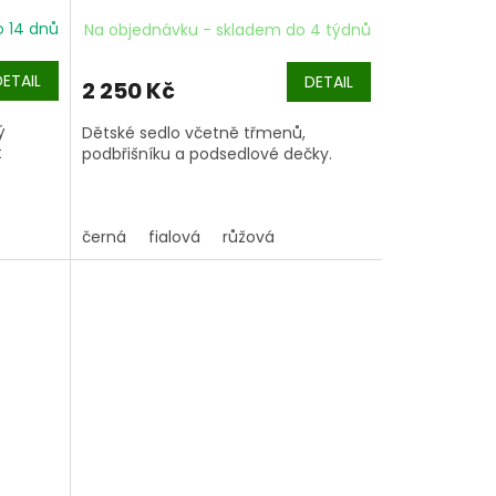
o 14 dnů
Na objednávku - skladem do 4 týdnů
DETAIL
DETAIL
2 250 Kč
ý
Dětské sedlo včetně třmenů,
t
podbřišníku a podsedlové dečky.
černá
fialová
růžová