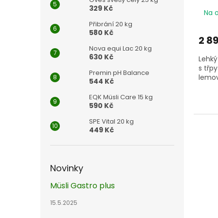
329 Kč
Na 
Přibrání 20 kg
580 Kč
2 8
Nova equi Lac 20 kg
630 Kč
Lehký
s třp
Premin pH Balance
lemo
544 Kč
EQK Müsli Care 15 kg
590 Kč
SPE Vital 20 kg
449 Kč
Novinky
Müsli Gastro plus
15.5.2025