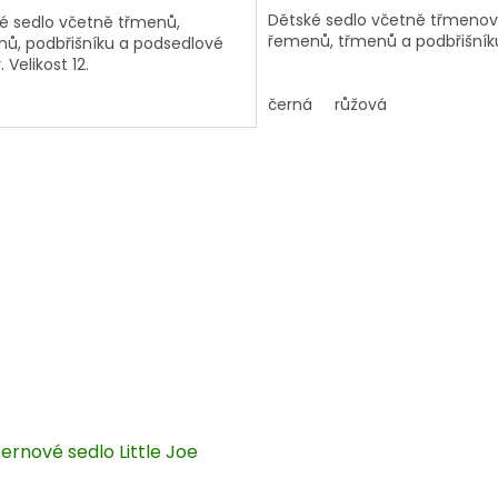
Dětské sedlo včetně třmeno
é sedlo včetně třmenů,
řemenů, třmenů a podbřišník
ů, podbřišníku a podsedlové
 Velikost 12.
černá
růžová
ernové sedlo Little Joe