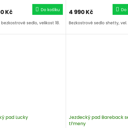
Do košíku
Do 
70 Kč
4 990 Kč
 bezkostrové sedlo, velikost 18.
Bezkostrové sedlo shetty, vel. 
ký pad Lucky
Jezdecký pad Bareback s
třmeny