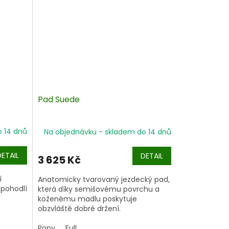
Pad Suede
o 14 dnů
Na objednávku - skladem do 14 dnů
DETAIL
DETAIL
3 625 Kč
í
Anatomicky tvarovaný jezdecký pad,
 pohodlí
která díky semišovému povrchu a
koženému madlu poskytuje
obzvláště dobré držení.
 opory
rukojeť
Pony
Full