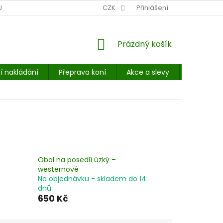
NÍ MÍSTO: BALÍKOVNA, PPL, GLS, SUPERVÝDEJNY, UPS
CZK
Přihlášení
POHOTOVOST
NÁKUPNÍ
Prázdný košík
KOŠÍK
í nakládání
Přeprava koní
Akce a slevy
E-booky 
Obal na posedlí úzký –
westernové
Na objednávku - skladem do 14
dnů
650 Kč