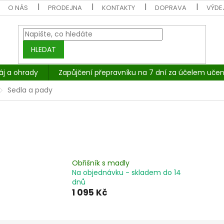
O NÁS
PRODEJNA
KONTAKTY
DOPRAVA
VÝDEJ
HLEDAT
áj a ohrady
Zapůjčení přepravníku na 7 dní za účelem učen
Sedla a pady
Obřišník s madly
Na objednávku - skladem do 14
dnů
1 095 Kč