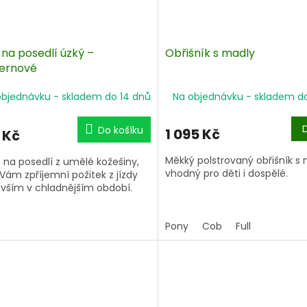
 na posedlí úzký –
Obřišník s madly
ernové
objednávku - skladem do 14 dnů
Na objednávku - skladem d
Do košíku
1 095 Kč
 Kč
Měkký polstrovaný obřišník s
 na posedlí z umělé kožešiny,
vhodný pro děti i dospělé.
 Vám zpříjemní požitek z jízdy
vším v chladnějším období.
Pony
Cob
Full