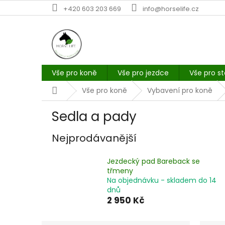
Přejít
+420 603 203 669
info@horselife.cz
na
obsah
Vše pro koně
Vše pro jezdce
Vše pro st
Domů
Vše pro koně
Vybavení pro koně
Sedla a pady
Nejprodávanější
Jezdecký pad Bareback se
třmeny
Na objednávku - skladem do 14
dnů
2 950 Kč