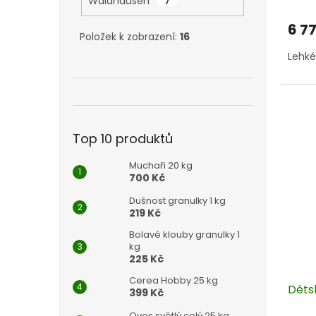
Waldhausen
7
6 7
Položek k zobrazení:
16
Lehké
Top 10 produktů
Muchaři 20 kg
700 Kč
Dušnost granulky 1 kg
219 Kč
Bolavé klouby granulky 1
kg
225 Kč
Cerea Hobby 25 kg
Děts
399 Kč
Oves světlý celý 25 kg