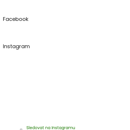
á
p
a
Facebook
t
í
Instagram
Sledovat na Instagramu