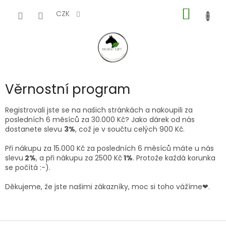
Přejít
NÁKUP
na
CZK
obsah
KOŠÍK
Věrnostní program
Registrovali jste se na našich stránkách a nakoupili za
posledních 6 měsíců za 30.000 Kč? Jako dárek od nás
dostanete slevu
3%
, což je v součtu celých 900 Kč.
Při nákupu za 15.000 Kč za posledních 6 měsíců máte u nás
slevu
2%
, a při nákupu za 2500 Kč
1%
. Protože každá korunka
se počítá :-).
Děkujeme, že jste našimi zákazníky, moc si toho vážíme❤.
Z