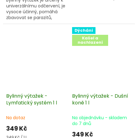
univerzálnímu odčervení, je
vysoce účinný, pomáhá
zbavovat se parazitů,
toxických odpadních látek
a plísní.
Dýchání
Kašel a
nachlazení
Bylinný výtažek -
Bylinný výtažek - Dušní
Lymfatický systém 1 l
koně 1 l
Na dotaz
Na objednávku - skladem
do 7 dnů
349 Kč
349 Kč
Měrná
349 Kč / 1 l