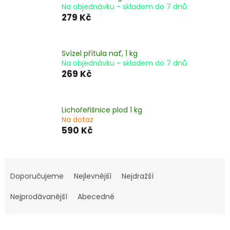
Na objednávku - skladem do 7 dnů
279 Kč
Svízel přítula nať, 1 kg
Na objednávku - skladem do 7 dnů
269 Kč
Lichořeřišnice plod 1 kg
Na dotaz
590 Kč
Ř
a
Doporučujeme
Nejlevnější
Nejdražší
z
e
Nejprodávanější
Abecedně
n
í