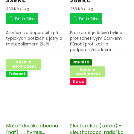
339 Kč
259 Kč
Měrná
Měrná
339 Kč / 1 kg
259 Kč / 1 kg
cena:
cena:
Do košíku
Do košíku
Artyčok lze doporučit i při
Proskurník je léčivá bylina s
typických potížích s játry a
protizánětlivým účinkem.
metabolismem žluči.
Působí proti kašli a
podporují žaludeční
činnost. Pomáhá při
abscesech, očních
Kašel a
Imunita
nachlazení
zánětech, zánětech
Kašel a
močového měchýře,
Trávení
nachlazení
průjmu a potížích s
Stres
dásněmi. Ulehčuje
vykašlávání a uklidňuje
dýchací cesty. Zevně
proskurník pomáhá při
kožních problémech a
zánětech.
Mateřídouška obecná
Eleuterokok (kořen) -
(nať) - Thymus
Eleuthorococi radix 1kg