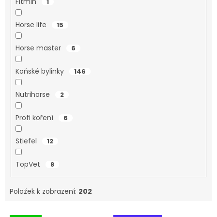
Fitmin
1
Horse life
15
Horse master
6
Koňské bylinky
146
Nutrihorse
2
Profi koření
6
Stiefel
12
TopVet
8
Položek k zobrazení:
202
V