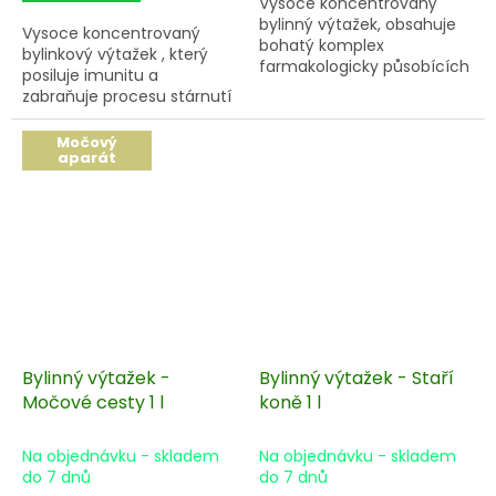
Vysoce koncentrovaný
bylinný výtažek, obsahuje
Vysoce koncentrovaný
bohatý komplex
bylinkový výtažek , který
farmakologicky působících
posiluje imunitu a
látek, které působí
zabraňuje procesu stárnutí
antibioticky,
organismu.
imunostimulačně.
Močový
aparát
Bylinný výtažek -
Bylinný výtažek - Staří
Močové cesty 1 l
koně 1 l
Na objednávku - skladem
Na objednávku - skladem
do 7 dnů
do 7 dnů