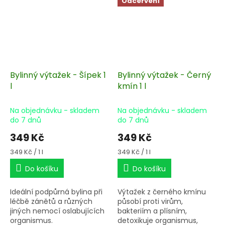
Odčervení
Bylinný výtažek - Šípek 1
Bylinný výtažek - Černý
l
kmín 1 l
Na objednávku - skladem
Na objednávku - skladem
do 7 dnů
do 7 dnů
349 Kč
349 Kč
Měrná
Měrná
349 Kč / 1 l
349 Kč / 1 l
cena:
cena:
Do košíku
Do košíku
Ideální podpůrná bylina při
Výtažek z černého kmínu
léčbě zánětů a různých
působí proti virům,
jiných nemocí oslabujících
bakteriím a plísním,
organismus.
detoxikuje organismus,