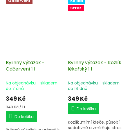
Odčervení
Kolika
Stres
Bylinný výtažek -
Bylinný výtažek - Kozlík
Odčervení 1 l
lékařský 1 l
Na objednávku - skladem
Na objednávku - skladem
do 7 dnů
do 14 dnů
349 Kč
349 Kč
Měrná
349 Kč / 1 l
Do košíku
cena:
Do košíku
Kozlík ,mírní křeče, působí
sedativně a zmírňuje stres.
Bylinný výtažek je určený k