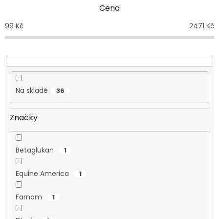
p
Cena
r
o
99
Kč
2471
Kč
d
u
k
t
ů
Na skladě
36
Značky
Betaglukan
1
Equine America
1
Farnam
1