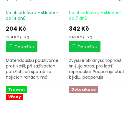
serpyllum L. 1 kg
Na objednávku - skladem
Na objednávku - skladem
do 14 dnů
do 7 dnů
204 Kč
342 Kč
Měrná
Měrná
204 Kč / 1 kg
342 Kč / 1 kg
cena:
cena:
Do košíku
Do košíku
Mateřídoušku používáme
Zvyšuje obranyschopnost,
proti kašli, při zažívacích
snižuje stres, pro lepší
potížích, při špatně se
reprodukci. Podporuje chuť
hojících ranách, má
k jídlu, podporuje
uklidňující účinky,
soustředěnost, zvyšuje
podporuje vypuzení
imunitu.
Trávení
Detoxikace
plodového lůžka, při
Vředy
poruchách trávení ,
nadýmání a kolikách.