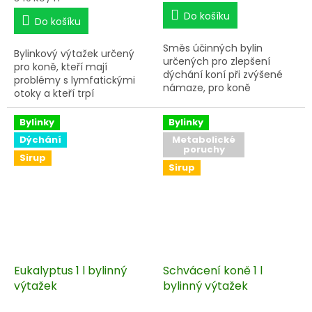
cena:
Do košíku
Do košíku
Směs účinných bylin
Bylinkový výtažek určený
určených pro zlepšení
pro koně, kteří mají
dýchání koní při zvýšené
problémy s lymfatickými
námaze, pro koně
otoky a kteří trpí
nachlazené, dýchavičné, ke
flegmónou.
zklidnění a uvolnění
Bylinky
Bylinky
dýchacích cest.
Dýchání
Metabolické
poruchy
Sirup
Sirup
Eukalyptus 1 l bylinný
Schvácení koně 1 l
výtažek
bylinný výtažek