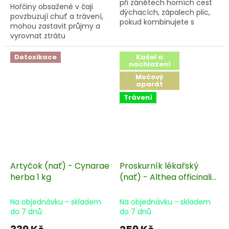
při zánětech horních cest
Hořčiny obsažené v čaji
dýchacích, zápalech plic,
povzbuzují chuť a trávení,
pokud kombinujete s
mohou zastavit průjmy a
mateřídouškou výborně
vyrovnat ztrátu
ředí hleny. Jeho využití je i v
minerálních látek.
oblasti detoxikace
Detoxikace
Kašel a
organismu, je silný
nachlazení
Zelený čaj povzbuzuje
antioxidant.
krevní oběh, ulehčuje
Močový
orgánům příjem kyslíku,
aparát
podporuje
Trávení
obranyschopnost
organismu, má
antibakteriální vlastnosti,
má regenerační účinky.
Artyčok (nať) - Cynarae
Proskurník lékařský
herba 1 kg
(nať) - Althea officinalis
1 kg
Na objednávku - skladem
Na objednávku - skladem
do 7 dnů
do 7 dnů