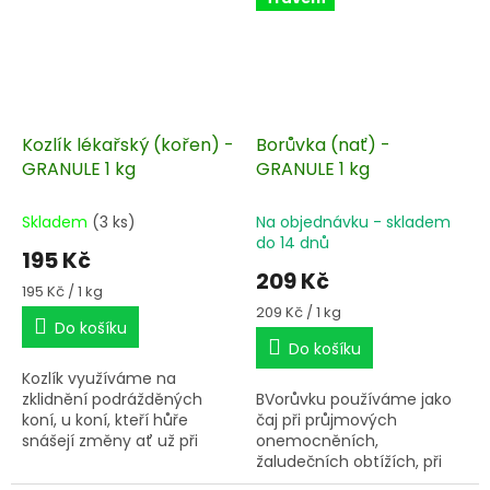
Kozlík lékařský (kořen) -
Borůvka (nať) -
GRANULE 1 kg
GRANULE 1 kg
Skladem
(3 ks)
Na objednávku - skladem
do 14 dnů
195 Kč
209 Kč
Měrná
195 Kč / 1 kg
cena:
Měrná
209 Kč / 1 kg
Do košíku
cena:
Do košíku
Kozlík využíváme na
zklidnění podrážděných
BVorůvku používáme jako
koní, u koní, kteří hůře
čaj při průjmových
snášejí změny ať už při
onemocněních,
přesunu na závody, nebo
žaludečních obtížích, při
do jiné stáje, nebo změnu
zánětech močových cest,