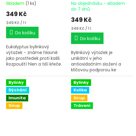
Skladem
(1 ks)
Na objednávku - skladem
do 7 dnů
349 Kč
349 Kč
Měrná
349 Kč / 1 l
cena:
Měrná
349 Kč / 1 l
Do košíku
cena:
Do košíku
Eukalyptus bylinkový
výtažek - známe hlavně
Bylinkový výtažek je
jako prostředek proti kašli.
unikátní v jeho
Rozpouští hlen a tiší křeče.
antioxidačním složení a
klíčovou podporou ke
správnému zažívání.
Výtažek doporučujeme
Bylinky
Bylinky
vždy v období, kdy může
Dýchání
Kolika
docházet k častému
Imunita
Sirup
schvácení.
Sirup
Trávení