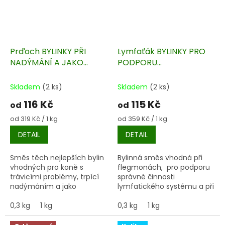
Prďoch BYLINKY PŘI
Lymfaťák BYLINKY PRO
NADÝMÁNÍ A JAKO
PODPORU
PREVENCE KOLIK
LYMFATICKÉHO SYSTÉMU
A PŘI FLEGMONÁCH
Skladem
(2 ks)
Skladem
(2 ks)
116 Kč
115 Kč
od
od
Měrná
Měrná
od 319 Kč / 1 kg
od 359 Kč / 1 kg
cena:
cena:
DETAIL
DETAIL
Směs těch nejlepších bylin
Bylinná směs vhodná při
vhodných pro koně s
flegmonách, pro podporu
trávicími problémy, trpící
správné činnosti
nadýmáním a jako
lymfatického systému a při
prevence proti kolice.
detoxikaci.
0,3 kg
1 kg
0,3 kg
1 kg