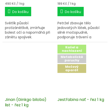
Měrná
Měrná
490 Kč / 1 kg
189 Kč / 1 kg
cena:
cena:
Do košíku
Do košíku
Světlík působí
Petržel zbavuje tělo
protizánětlivě, zmírňuje
jedovatých látek, působí
bolest očí a napomáhá při
silně močopudně,
zánětu spojivek.
podporuje trávení a
pomáhá při revmatismu.
Kašel a
nachlazení
Metabolické
poruchy
Močový
aparát
Jinan (Ginkgo biloba)
Jestřabina nať - řez 1 kg
list - řez 1 kg