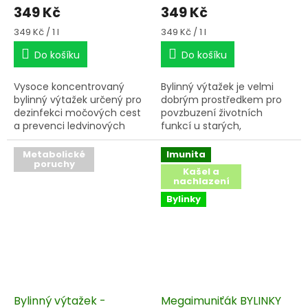
349 Kč
349 Kč
Měrná
Měrná
349 Kč / 1 l
349 Kč / 1 l
cena:
cena:
Do košíku
Do košíku
Vysoce koncentrovaný
Bylinný výtažek je velmi
bylinný výtažek určený pro
dobrým prostředkem pro
dezinfekci močových cest
povzbuzení životních
a prevenci ledvinových
funkcí u starých,
onemocnění,
nemocných a doléčujících
se koní.
Metabolické
Imunita
poruchy
Kašel a
nachlazení
Bylinky
Bylinný výtažek -
Megaimuniťák BYLINKY