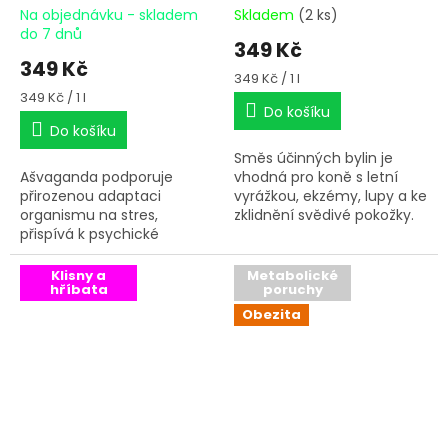
Na objednávku - skladem
Skladem
(2 ks)
do 7 dnů
349 Kč
349 Kč
Měrná
349 Kč / 1 l
cena:
Měrná
349 Kč / 1 l
Do košíku
cena:
Do košíku
Směs účinných bylin je
Ašvaganda podporuje
vhodná pro koně s letní
přirozenou adaptaci
vyrážkou, ekzémy, lupy a ke
organismu na stres,
zklidnění svědivé pokožky.
přispívá k psychické
rovnováze a celkové
vitalitě zvířete.
Klisny a
Metabolické
hříbata
poruchy
Obezita