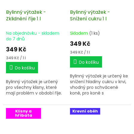
Bylinný výtažek -
Bylinný výtažek -
Zklidnění říje 1 l
Snížení cukru 1 l
Na objednávku - skladem
Skladem
(1 ks)
do 7 dnů
349 Kč
349 Kč
Měrná
349 Kč / 1 l
cena:
Měrná
349 Kč / 1 l
Do košíku
cena:
Do košíku
Bylinný výtažek je určený ke
Bylinný výtažek je určený
snížení hladiny cukru v krvi,
pro všechny klisny, které
vhodný pro schvácené
mají problém v období říje.
koně, pro koně s
inzulínovou rezistencí (IR),
a pro koně s metabolickými
poruchami a jako prevence
Klisny a
Krevní oběh
hříbata
při přechodu na jarní trávu.