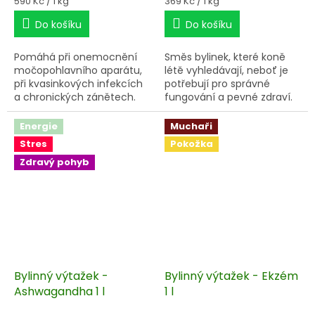
Měrná
Měrná
590 Kč / 1 kg
369 Kč / 1 kg
cena:
cena:
Do košíku
Do košíku
Pomáhá při onemocnění
Směs bylinek, které koně
močopohlavního aparátu,
létě vyhledávají, neboť je
při kvasinkových infekcích
potřebují pro správné
a chronických zánětech.
fungování a pevné zdraví.
Na většině pastev je již
bohužel nenajdete.
Energie
Muchaři
Stres
Pokožka
Zdravý pohyb
Bylinný výtažek -
Bylinný výtažek - Ekzém
Ashwagandha 1 l
1 l