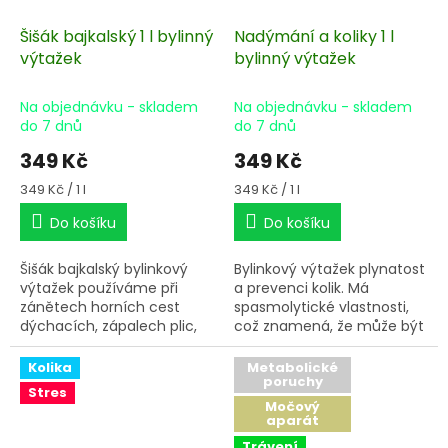
Šišák bajkalský 1 l bylinný
Nadýmání a koliky 1 l
výtažek
bylinný výtažek
Na objednávku - skladem
Na objednávku - skladem
do 7 dnů
do 7 dnů
349 Kč
349 Kč
Měrná
Měrná
349 Kč / 1 l
349 Kč / 1 l
cena:
cena:
Do košíku
Do košíku
Šišák bajkalský bylinkový
Bylinkový výtažek plynatost
výtažek používáme při
a prevenci kolik. Má
zánětech horních cest
spasmolytické vlastnosti,
dýchacích, zápalech plic,
což znamená, že může být
pokud kombinujete s
použit přímo na koliku v
mateřídouškou, výborně
raném stádiu.
Kolika
Metabolické
poruchy
ředí hleny.
Stres
Močový
aparát
Trávení