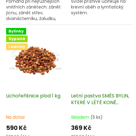
Pomáhá při nejrůznějších
Svízel příznivě účinkuje na
vnitřních zánětech: zánět
krevní oběh a lymfatický
jícnu, zánět střev,
systém.
dvanácterníku, žaludku,
včetně žaludečních vředů.
Bylinky
Sypané
Ledviny
Lichořeřišnice plod 1 kg
Letní pastva SMĚS BYLIN,
KTERÉ V LÉTĚ KONĚ
VYHLEDÁVAJÍ a na
většině pastev je již
Na dotaz
Skladem
(5 ks)
nenajdete
590 Kč
369 Kč