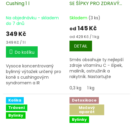
Cushing 1 l
SE ŠÍPKY PRO ZDRAVÝ
IMUNITNÍ SYSTÉM
Na objednávku - skladem
Skladem
(3 ks)
do 7 dnů
145 Kč
od
349 Kč
Měrná
od 429 Kč / 1 kg
cena:
Měrná
349 Kč / 1 l
DETAIL
cena:
Do košíku
Směs obsahuje ty nejlepší
zdroje vitamínu C - šípek,
Vysoce koncentrovaný
maliník, ostružiník a
bylinný výtažek určený pro
rakytník. Nastartujte
koně s cushingovým
imunitu svojeho parťáka za
syndromem a IR
skvělou cenu.
0,3 kg
1 kg
(inzulínová rezistence).
Kolika
Detoxikace
Trávení
Močový
aparát
Bylinky
Bylinky