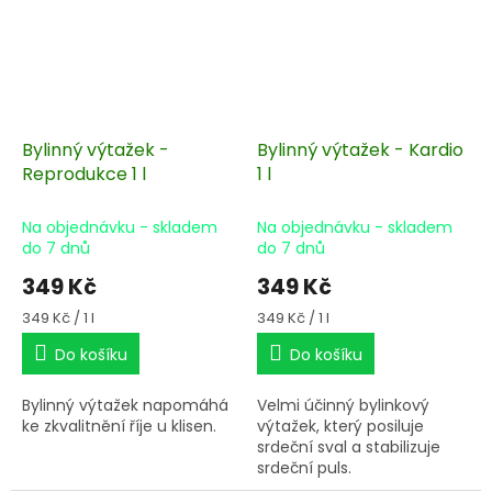
Bylinný výtažek -
Bylinný výtažek - Kardio
Reprodukce 1 l
1 l
Na objednávku - skladem
Na objednávku - skladem
do 7 dnů
do 7 dnů
349 Kč
349 Kč
Měrná
Měrná
349 Kč / 1 l
349 Kč / 1 l
cena:
cena:
Do košíku
Do košíku
Bylinný výtažek napomáhá
Velmi účinný bylinkový
ke zkvalitnění říje u klisen.
výtažek, který posiluje
srdeční sval a stabilizuje
srdeční puls.