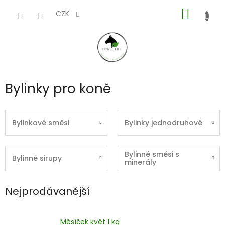
Přejít
NÁKUP
na
CZK
obsah
KOŠÍK
Bylinky pro koně
Bylinkové směsi
Bylinky jednodruhové
Bylinné směsi s
Bylinné sirupy
minerály
Nejprodávanější
Měsíček květ 1 kg