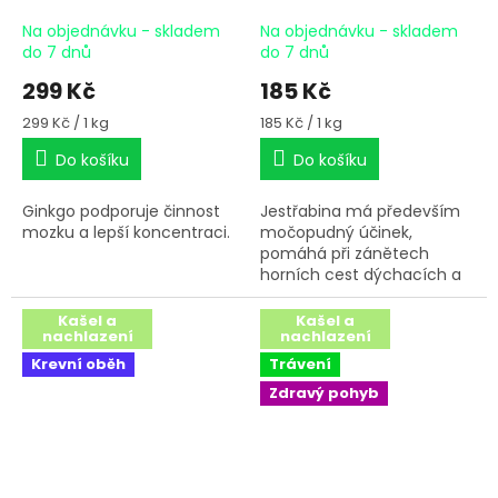
Na objednávku - skladem
Na objednávku - skladem
do 7 dnů
do 7 dnů
299 Kč
185 Kč
Měrná
Měrná
299 Kč / 1 kg
185 Kč / 1 kg
cena:
cena:
Do košíku
Do košíku
Ginkgo podporuje činnost
Jestřabina má především
mozku a lepší koncentraci.
močopudný účinek,
pomáhá při zánětech
horních cest dýchacích a
zlepšuje vylučování žluče.
Snižuje hladinu cukru
Kašel a
Kašel a
nachlazení
nachlazení
v krvi, proto je vhodná pro
Krevní oběh
Trávení
koně s IR a schvácené.
Zdravý pohyb