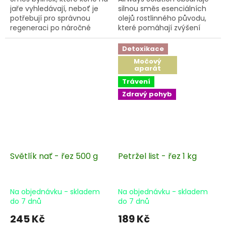
jaře vyhledávají, neboť je
silnou směs esenciálních
potřebují pro správnou
olejů rostlinného původu,
regeneraci po náročné
které pomáhají zvýšení
zimě. Na většině pastev je
průchodnosti dýchacích
již nenajdete.
cest a udržovaní zdravého
Detoxikace
dýchacího aparátu.
Močový
aparát
Trávení
Zdravý pohyb
Světlík nať - řez 500 g
Petržel list - řez 1 kg
Na objednávku - skladem
Na objednávku - skladem
do 7 dnů
do 7 dnů
245 Kč
189 Kč