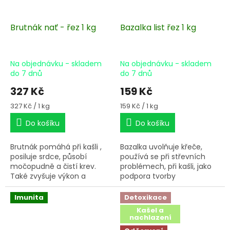
Brutnák nať - řez 1 kg
Bazalka list řez 1 kg
Na objednávku - skladem
Na objednávku - skladem
do 7 dnů
do 7 dnů
327 Kč
159 Kč
Měrná
Měrná
327 Kč / 1 kg
159 Kč / 1 kg
cena:
cena:
Do košíku
Do košíku
Brutnák pomáhá při kašli ,
Bazalka uvolňuje křeče,
posiluje srdce, působí
používá se při střevních
močopudně a čistí krev.
problémech, při kašli, jako
Také zvyšuje výkon a
podpora tvorby
napomáhá s otoky nohou.
mateřského léta a jako
prevence artritidy.
Imunita
Detoxikace
Kašel a
nachlazení