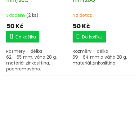
mm/20Q
mm/20Q
Skladem
(2 ks)
Na dotaz
50 Kč
50 Kč
Do košíku
Do košíku
Rozměry – délka
Rozměry – délka
62 - 65 mm, váha 28 g,
59 - 64 mm a váha 28 g,
materiál zinkoslitina,
materiál zinkoslitina.
pochromováno.