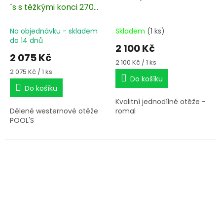
´s s těžkými konci 270
cm
Na objednávku - skladem
Skladem
(1 ks)
do 14 dnů
2 100 Kč
2 075 Kč
Měrná
2 100 Kč / 1 ks
cena:
Měrná
2 075 Kč / 1 ks
Do košíku
cena:
Do košíku
Kvalitní jednodílné otěže -
Dělené westernové otěže
romal
POOL'S