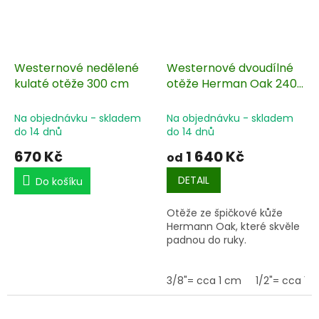
Westernové nedělené
Westernové dvoudílné
kulaté otěže 300 cm
otěže Herman Oak 240
cm
Na objednávku - skladem
Na objednávku - skladem
do 14 dnů
do 14 dnů
670 Kč
1 640 Kč
od
DETAIL
Do košíku
Otěže ze špičkové kůže
Hermann Oak, které skvěle
padnou do ruky.
3/8"= cca 1 cm
1/2"= cca 1,