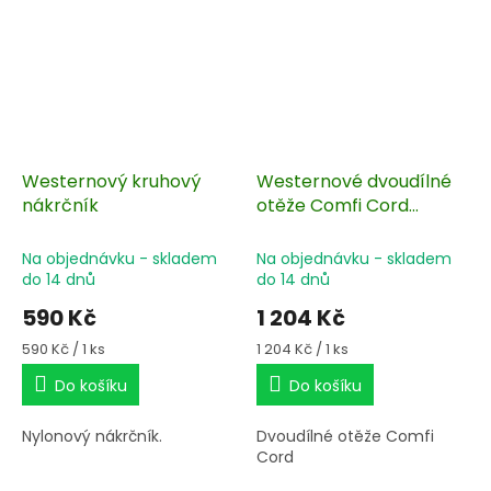
Westernový kruhový
Westernové dvoudílné
nákrčník
otěže Comfi Cord
tmavě hnědé 230 cm
Na objednávku - skladem
Na objednávku - skladem
do 14 dnů
do 14 dnů
590 Kč
1 204 Kč
Měrná
Měrná
590 Kč / 1 ks
1 204 Kč / 1 ks
cena:
cena:
Do košíku
Do košíku
Nylonový nákrčník.
Dvoudílné otěže Comfi
Cord