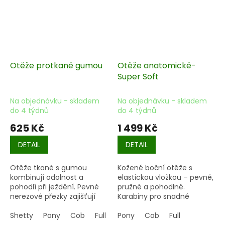
Otěže protkané gumou
Otěže anatomické-
Super Soft
Na objednávku - skladem
Na objednávku - skladem
do 4 týdnů
do 4 týdnů
625 Kč
1 499 Kč
DETAIL
DETAIL
Otěže tkané s gumou
Kožené boční otěže s
kombinují odolnost a
elastickou vložkou
– pevné,
pohodlí při ježdění. Pevné
pružné a pohodlné.
nerezové přezky
zajišťují
Karabiny pro snadné
dlouhou životnost a
zapnutí, stříbrné doplňky
spolehlivost, zatímco
Shetty
Pony
Cob
Full
dodávají elegantní vzhled.
Pony
Cob
Full
kožené zarážky
poskytují
Ideální pro trénink i