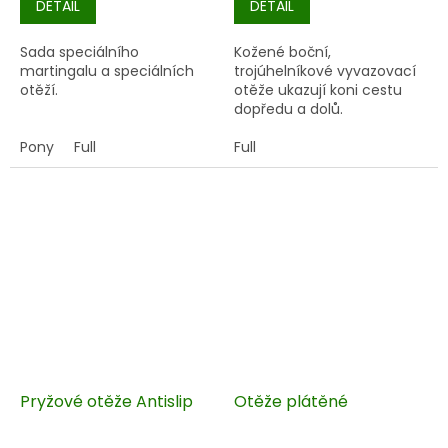
DETAIL
DETAIL
Sada speciálního
Kožené boční,
martingalu a speciálních
trojúhelníkové vyvazovací
otěží.
otěže ukazují koni cestu
dopředu a dolů.
Pony
Full
Full
Pryžové otěže Antislip
Otěže plátěné