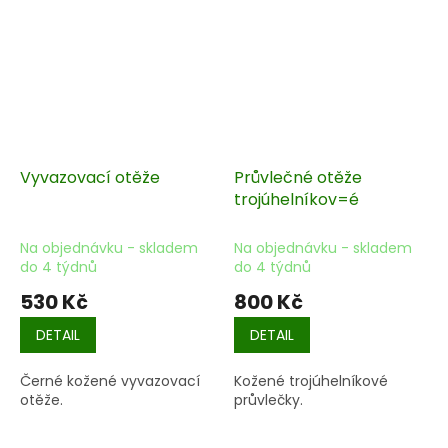
Vyvazovací otěže
Průvlečné otěže
trojúhelníkov=é
Na objednávku - skladem
Na objednávku - skladem
do 4 týdnů
do 4 týdnů
530 Kč
800 Kč
DETAIL
DETAIL
Černé kožené vyvazovací
Kožené trojúhelníkové
otěže.
průvlečky.