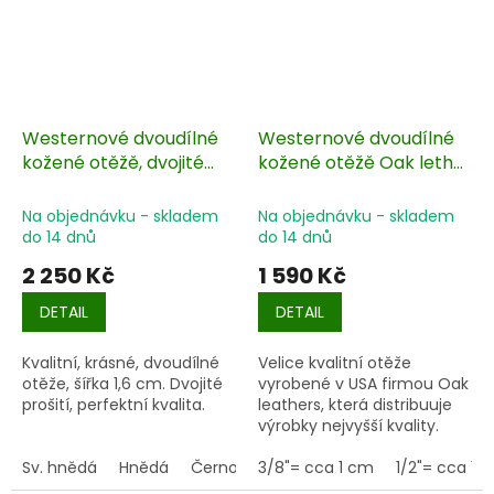
Westernové dvoudílné
Westernové dvoudílné
kožené otěžě, dvojité
kožené otěžě Oak lether
prošití, 230 cm
se zesílenými konci, 240
cm
Na objednávku - skladem
Na objednávku - skladem
do 14 dnů
do 14 dnů
2 250 Kč
1 590 Kč
DETAIL
DETAIL
Kvalitní, krásné, dvoudílné
Velice kvalitní otěže
otěže, šířka 1,6 cm. Dvojité
vyrobené v USA firmou Oak
prošití, perfektní kvalita.
leathers, která distribuuje
výrobky nejvyšší kvality.
Otěže jsou vyrobeny z
Sv. hnědá
Hnědá
Černohnědá
nejjemnější kůže a
3/8"= cca 1 cm
1/2"= cca 1,
perfektně sedí do rukou.