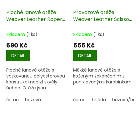
Ploché lanové otěže
Provazové otěže
Weaver Leather Roper
Weaver Leather Scissor
205 cm
Snap 245 cm
Skladem
(1 ks)
Skladem
(1 ks)
690 Kč
555 Kč
DETAIL
DETAIL
Ploché lanové otěže s
Měkké lanové otěže s
voskovanou polyesterovou
koženým zakončením s
konstrukcí nabízí skvělý
poniklovanými karabinkami.
úchop. Otěže jsou
zakončeny koženou
Délka: cca 245 cm
smyčkou s poniklovanými
černá
béžová
Tloušťka: cca 1,5 cm
černá
hnědá
béžová/bur
nůžkovými karabinkami.