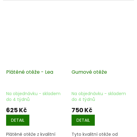
jistý úchop a pohodlí v
soutěže.
ruce. Ideální volba pro
každodenní trénink i
soutěže.
Plátěné otěže - Lea
Gumové otěže
Na objednávku - skladem
Na objednávku - skladem
do 4 týdnů
do 4 týdnů
625 Kč
750 Kč
DETAIL
DETAIL
Plátěné otěže
z kvalitní
Tyto kvalitní otěže od