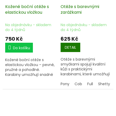
Kožené boční otěže s
Otěže s barevnými
elastickou vložkou
zarážkami
Na objednávku - skladem
Na objednávku - skladem
do 4 týdnů
do 4 týdnů
750 Kč
625 Kč
DETAIL
Do košíku
Otěže s barevnými
Kožené boční otěže s
smyčkami
spojují
kvalitní
elastickou vložkou
– pevné,
kůži
s praktickými
pružné a pohodlné.
karabinami
, které umožňují
Karabiny umožňují snadné
rychlé a snadné zapínání.
zapnutí, stříbrné doplňky
Díky provedení z odolného
Pony
Cob
Full
Shetty
dodávají elegantní vzhled.
materiálu jsou pevné a
Ideální pro trénink i
spolehlivé, a barevné
soutěže.
smyčky přidávají stylový
vzhled. Ideální volba pro
každodenní ježdění, trénink
i soutěže.