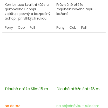
Kombinace kvalitní kůže a
Průvlečné otěže
gumového úchopu
trojúhelníkového typu -
zajišťuje
pevný a bezpečný
kožené
úchop
i při vlhkých rukou.
Odolné, pohodlné a vhodné
pro
Pony
trénink i soutěže
Cob
Full
.
Pony
Cob
Full
Snadná údržba – kůži
ošetřujte běžnými
přípravky, gumu otřete
vlhkým hadříkem.
Dlouhé otěže Slim 18 m
Dlouhé otěže Soft 18 m
Na dotaz
Na objednávku - skladem