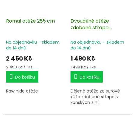
Romal otěže 285 cm
Dvoudílné otěže
zdobené střapci
přírodní 235 cm
Na objednávku - skladem
Na objednávku - skladem
do 14 dnů
do 14 dnů
2 450 Kč
1 490 Kč
Měrná
Měrná
2 450 Kč / 1 ks
1 490 Kč / 1 ks
cena:
cena:
Do košíku
Do košíku
Raw hide otěže
Dělené otěže ze surové
kůže zdobené střapci z
koňských žíní.