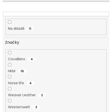
u
k
t
ů
Na skladě
11
Značky
Covalliero
4
HKM
15
Horse life
4
Weaver Leather
2
Westernwelt
3