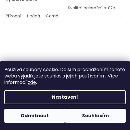
Kvalitní celoroční otěže
Přírodní
Hnědá
Černá
Používá soubory cookie. Dalším procházením tohoto
webu vyjadřujete souhlas s jejich používáním. Více
informací
zde
.
Westernové jednodílné
Westernové jednodílné
otěže 230 cm
bavlněné otěže tmavě
Nastavení
hnědé 280 cm
Pokud u nás nenajdete konkrétní produkt, neváhejte se
Na objednávku - skladem
Na objednávku - skladem
ozvat. Ve většině případů jej můžeme zajistit na
Odmítnout
Souhlasím
do 14 dnů
do 14 dnů
objednávku nebo od jiného dodavatele.
1 150 Kč
690 Kč