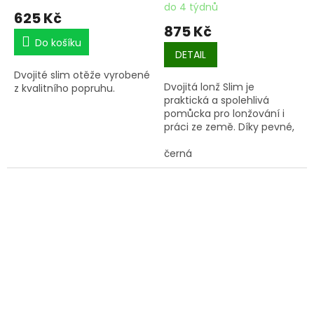
do 4 týdnů
625 Kč
875 Kč
Do košíku
DETAIL
Dvojité slim otěže vyrobené
Dvojitá lonž Slim
je
z kvalitního popruhu.
praktická a spolehlivá
pomůcka pro lonžování i
práci ze země. Díky pevné,
odolné popruhovině se s ní
snadno manipuluje a
černá
poskytuje jistý kontakt s
koněm. Celková délka 18
metrů nabízí dostatek
prostoru pro efektivní
trénink.