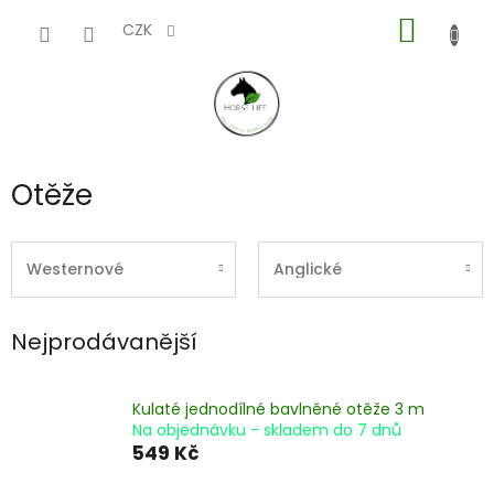
Přejít
NÁKUP
na
CZK
obsah
KOŠÍK
Otěže
Westernové
Anglické
Nejprodávanější
Kulaté jednodílné bavlněné otěže 3 m
Na objednávku - skladem do 7 dnů
549 Kč