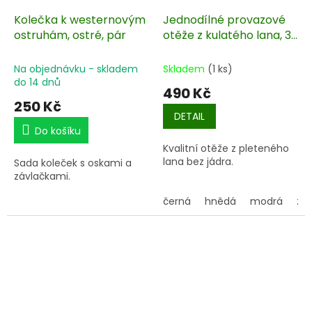
Kolečka k westernovým
Jednodílné provazové
ostruhám, ostré, pár
otěže z kulatého lana, 3
m
Na objednávku - skladem
Skladem
(1 ks)
do 14 dnů
490 Kč
250 Kč
DETAIL
Do košíku
Kvalitní otěže z pleteného
lana bez jádra.
Sada koleček s oskami a
závlačkami.
černá
hnědá
modrá
ze