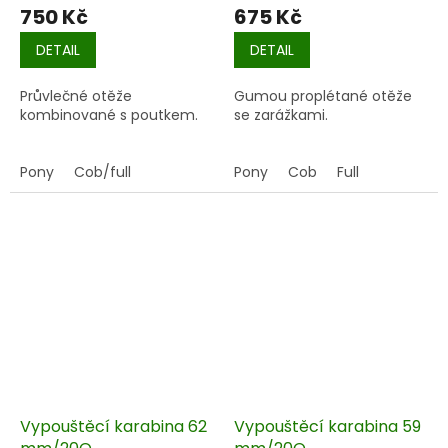
750 Kč
675 Kč
DETAIL
DETAIL
Průvlečné otěže
Gumou proplétané otěže
kombinované s poutkem.
se zarážkami.
Pony
Cob/full
Pony
Cob
Full
Vypouštěcí karabina 62
Vypouštěcí karabina 59