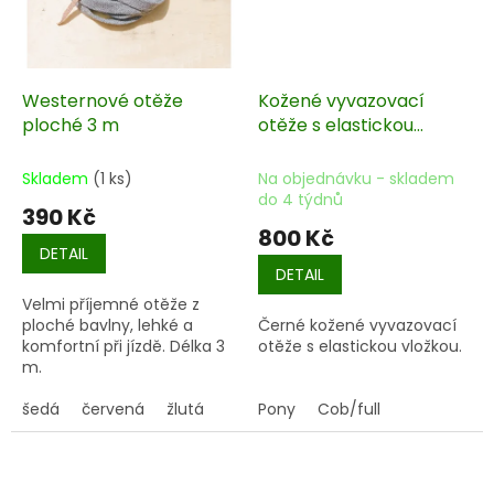
Westernové otěže
Kožené vyvazovací
ploché 3 m
otěže s elastickou
vložkou
Skladem
(1 ks)
Na objednávku - skladem
do 4 týdnů
390 Kč
800 Kč
DETAIL
DETAIL
Velmi příjemné otěže z
ploché bavlny, lehké a
Černé kožené vyvazovací
komfortní při jízdě. Délka 3
otěže s elastickou vložkou.
m.
šedá
červená
žlutá
Pony
Cob/full