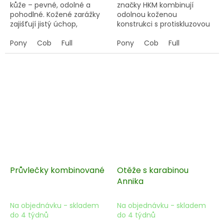
kůže – pevné, odolné a
značky
HKM
kombinují
pohodlné. Kožené zarážky
odolnou koženou
zajišťují jistý úchop,
konstrukci
s
protiskluzovou
nerezové přezky dlouhou
gumovou vrstvou
, která
životnost. Ideální pro
Pony
Cob
Full
poskytuje vynikající úchop i
Pony
Cob
Full
každodenní trénink i
za vlhka nebo při intenzivní
soutěže.
práci. Díky speciálnímu
gumovému povrchu se
otěže snadno drží a jezdec
má maximální kontrolu bez
zbytečného posouvání v
ruce. Moderní design a
precizní zpracování je
ideální volbou jak pro
každodenní trénink, tak pro
soutěžní použití.
Průvlečky kombinované
Otěže s karabinou
Annika
Na objednávku - skladem
Na objednávku - skladem
do 4 týdnů
do 4 týdnů