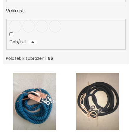
Velikost
Cob/full
4
Položek k zobrazení:
56
V
ý
p
i
s
p
r
o
d
u