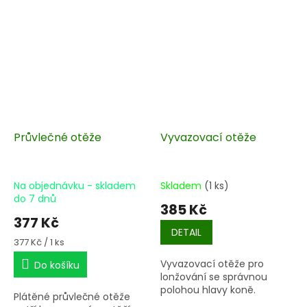
Průvlečné otěže
Vyvazovací otěže
Na objednávku - skladem
Skladem
(1 ks)
do 7 dnů
385 Kč
377 Kč
DETAIL
Měrná
377 Kč / 1 ks
cena:
Vyvazovací otěže pro
Do košíku
lonžování se správnou
polohou hlavy koně.
Plátěné průvlečné otěže