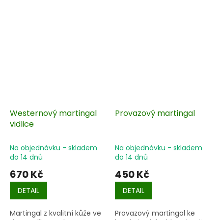
Zesílené konce zajišťují
vynikající stabilitu.
Westernový martingal
Provazový martingal
vidlice
Na objednávku - skladem
Na objednávku - skladem
do 14 dnů
do 14 dnů
670 Kč
450 Kč
DETAIL
DETAIL
Martingal z kvalitní kůže ve
Provazový martingal ke