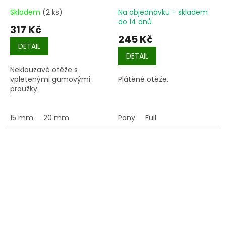
Skladem
(2 ks)
Na objednávku - skladem
do 14 dnů
317 Kč
245 Kč
DETAIL
DETAIL
Neklouzavé otěže s
vpletenými gumovými
Plátěné otěže.
proužky.
15 mm
20 mm
Pony
Full