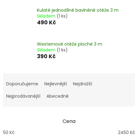
Kulaté jednodílné bavlněné otěže 3 m
Skladem
(1 ks)
490 Kč
Westernové otěže ploché 3 m
Skladem
(1 ks)
390 Kč
Ř
a
Doporučujeme
Nejlevnější
Nejdražší
z
e
Nejprodávanější
Abecedně
n
í
p
Cena
r
o
50
Kč
2450
Kč
d