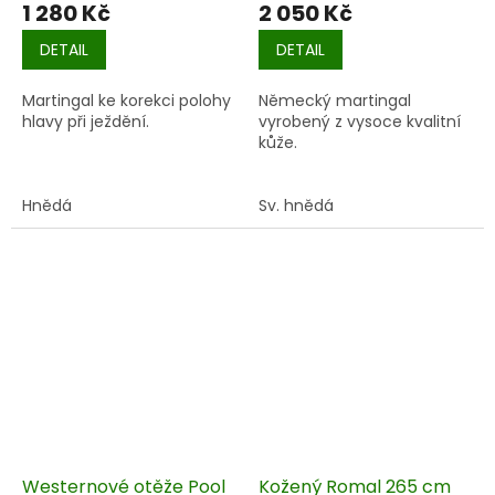
1 280 Kč
2 050 Kč
DETAIL
DETAIL
Martingal ke korekci polohy
Německý martingal
hlavy při ježdění.
vyrobený z vysoce kvalitní
kůže.
Hnědá
Sv. hnědá
Westernové otěže Pool
Kožený Romal 265 cm