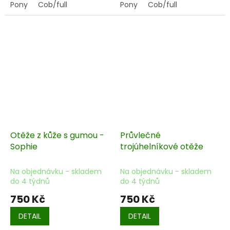
Pony
Cob/full
Pony
Cob/full
Otěže z kůže s gumou -
Průvlečné
Sophie
trojúhelníkové otěže
Na objednávku - skladem
Na objednávku - skladem
do 4 týdnů
do 4 týdnů
750 Kč
750 Kč
DETAIL
DETAIL