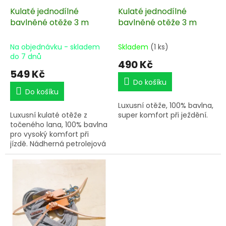
k
Kulaté jednodílné
Kulaté jednodílné
t
bavlněné otěže 3 m
bavlněné otěže 3 m
ů
Na objednávku - skladem
Skladem
(1 ks)
do 7 dnů
490 Kč
549 Kč
Do košíku
Do košíku
Luxusní otěže, 100% bavlna,
Luxusní kulaté otěže z
super komfort při ježdění.
točeného lana, 100% bavlna
pro vysoký komfort při
jízdě. Nádherná petrolejová
barva.