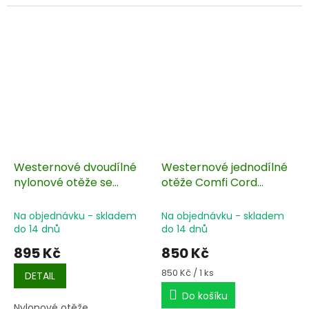
Westernové dvoudílné
Westernové jednodílné
nylonové otěže se
otěže Comfi Cord
střapci 240 cm
tmavě hnědá 230 cm
Na objednávku - skladem
Na objednávku - skladem
do 14 dnů
do 14 dnů
895 Kč
850 Kč
Měrná
850 Kč / 1 ks
DETAIL
cena:
Do košíku
Nylonové otěže