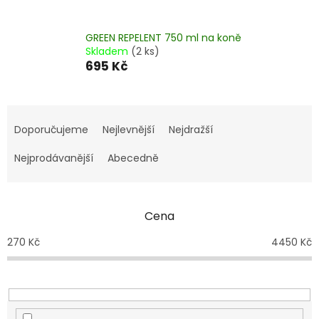
GREEN REPELENT 750 ml na koně
Skladem
(2 ks)
695 Kč
Ř
a
Doporučujeme
Nejlevnější
Nejdražší
z
e
Nejprodávanější
Abecedně
n
í
p
Cena
r
o
270
Kč
4450
Kč
d
u
k
t
ů