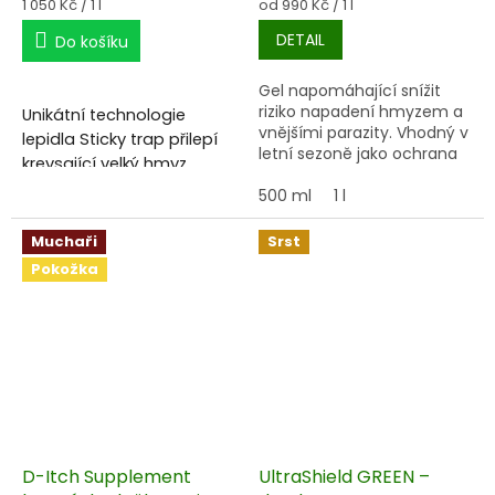
Měrná
Měrná
1 050 Kč / 1 l
od 990 Kč / 1 l
cena:
cena:
DETAIL
Do košíku
Gel napomáhající snížit
riziko napadení hmyzem a
Unikátní technologie
vnějšími parazity. Vhodný v
lepidla Sticky trap přilepí
letní sezoně jako ochrana
krevsající velký hmyz
proti bodavému hmyzu.
(bzikavky, buky ovády,
500 ml
1 l
mouchy, vrtulníky či jak se
jim všem říká).
Muchaři
Srst
Pokožka
Jediný originál je Sticky
Trap, revoluce v boji proti
ovádům!
D-Itch Supplement
UltraShield GREEN –