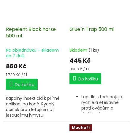
Repelent Black horse
Glue´n Trap 500 ml
500 ml
Na objednávku - skladem
Skladem
(1 ks)
do 7 dnů
445 Kč
860 Kč
Měrná
890 Kč / 1 l
cena:
Měrná
1 720 Kč / 1 l
Do košíku
cena:
Do košíku
Lepidlo, které bojuje
Kapalný insekticid k přímé
rychle a efektivně
aplikaci na koně. Rychlý
proti ovádům a
účinek proti létajícímu i
dalšímu hmyzu.
lezoucímu hmyzu.
Muchaři