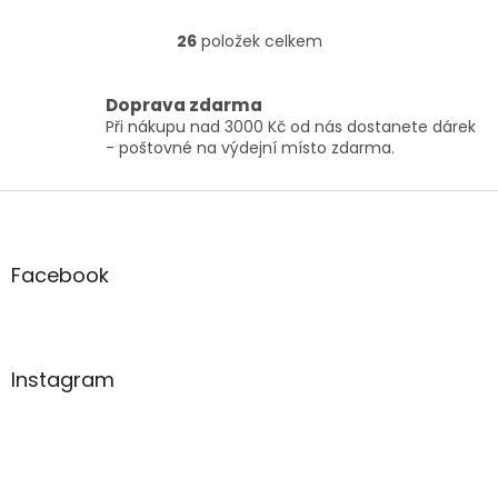
včetně ovad a klíšťata,
která mohou přenášet
26
položek celkem
O
lymskou boreliózu.
v
l
Doprava zdarma
á
Při nákupu nad 3000 Kč od nás dostanete dárek
d
- poštovné na výdejní místo zdarma.
a
c
í
Z
p
á
r
p
v
a
Facebook
k
t
y
í
v
ý
p
Instagram
i
s
u