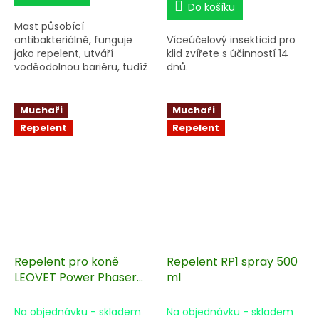
Do košíku
Mast působící
antibakteriálně, funguje
Víceúčelový insekticid pro
jako repelent, utváří
klid zvířete s účinností 14
voděodolnou bariéru, tudíž
dnů.
na pokožce zůstává, ikdyž
se kůň zpotí. Ideální na
ošetření po bodnutí
Muchaři
Muchaři
hmyzem a na malé ranky.
Repelent
Repelent
Repelent pro koně
Repelent RP1 spray 500
LEOVET Power Phaser
ml
550 ml
Na objednávku - skladem
Na objednávku - skladem