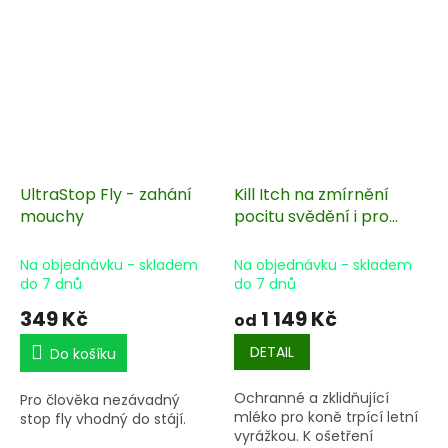
UltraStop Fly - zahání
Kill Itch na zmírnění
mouchy
pocitu svědění i pro
koně trpící letní
vyrážkou
Na objednávku - skladem
Na objednávku - skladem
do 7 dnů
do 7 dnů
349 Kč
1 149 Kč
od
DETAIL
Do košíku
Ochranné a zklidňující
Pro člověka nezávadný
mléko pro koně trpící letní
stop fly vhodný do stájí.
vyrážkou. K ošetření