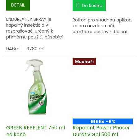
cena:
cena:
DETAIL
Do košíku
ENDURE® FLY SPRAY je
Roll on pro snadnou aplikaci
kapalný insekticid v
kolem nozder a očí,
rozprašovači určený k
praktické cestovní balení.
přímému použití, působící
proti mouchám domácím
vyskytujícím se v blízkosti
946ml
3780 ml
koní. Zajišťuje dlouhodobou
ochranu proti zmíněným
Muchaři
parazitům.
595 Kč
–9 %
GREEN REPELENT 750 ml
Repelent Power Phaser
na koně
Durativ Gel 500 ml