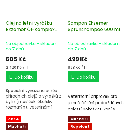
Olej na letní vyrážku
Šampon Ekzemer
Ekzemer Öl-Komplex
Sprühshampoo 500 ml
250 ml
Na objednávku - skladem
Na objednávku - skladem
do 7 dnů
do 7 dnů
605 Kč
499 Kč
Měrná
Měrná
2 420 Kč / 1 l
998 Kč / 1 l
cena:
cena:
Do košíku
Do košíku
Speciální vyvážená směs
přírodních olejů a výtažků z
Veterinární přípravek pro
bylin (měsíček lékařský,
jemné čištění podrážděných
rozmarýn). Veterinární
oblastí pokožky u koní s
přípravek okamžitě
ekzémy. S jemnými, ale
pomůže při vyrážce,
Akce
Muchaři
silnými bylinnými
svědění, podrážděné kůži
Muchaři
Repelent
detergenty. Bez alkoholu.
nebo při akutních