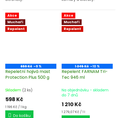
Akce
Akce
Muchaři
Muchaři
Repelent
Repelent
659 Kč
–9 %
1 345 Kč
–10 %
Repeletní hojivá mast
Repelent FARNAM Tri-
Protection Plus 500 g
Tec 946 ml
Skladem
(2 ks)
Na objednávku - skladem
do 7 dnů
598 Kč
1 210 Kč
Měrná
1 196 Kč / 1 kg
cena:
Měrná
1 279,07 Kč / 1 l
Do košíku
cena: