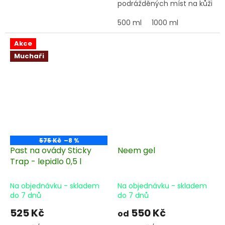
podrážděných míst na kůži
nebo jako ochranné
ošetření.
500 ml
1000 ml
Akce
Muchaři
575 Kč
–8 %
Past na ovády Sticky
Neem gel
Trap - lepidlo 0,5 l
Na objednávku - skladem
Na objednávku - skladem
do 7 dnů
do 7 dnů
525 Kč
550 Kč
od