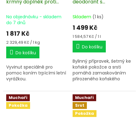
krmný doplněk proti
deodorant s
podrážděné pokožce
esenciálními oleji 946 ml
pro muchaře, balení
Na objednávku - skladem
Skladem
(1 ks)
780 g
do 7 dnů
1 499 Kč
1 817 Kč
Měrná
1 584,57 Kč / 1 l
cena:
Měrná
2 329,49 Kč / 1 kg
Do košíku
cena:
Do košíku
Bylinný přípravek, šetrný ke
Vyvinut speciálně pro
koňské pokožce a srsti
pomoc koním trpícími letní
pomáhá zamaskováním
vyrážkou.
přirozeného koňského
pachu proti náletům
krevsajícího hmyzu.
Obsahuje řadu přírodních
Muchaři
Muchaři
esenciálních rostlinných
Pokožka
Srst
olejů.
Pokožka