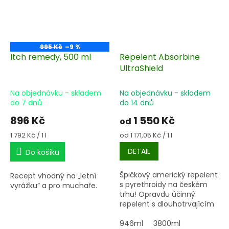
995 Kč
–9 %
Itch remedy, 500 ml
Repelent Absorbine
UltraShield
Na objednávku - skladem
Na objednávku - skladem
do 7 dnů
do 14 dnů
896 Kč
1 550 Kč
od
Měrná
Měrná
1 792 Kč / 1 l
od 1 171,05 Kč / 1 l
cena:
cena:
DETAIL
Do košíku
Špičkový americký repelent
Recept vhodný na „letní
s pyrethroidy na českém
vyrážku“ a pro muchaře.
trhu! Opravdu účinný
repelent s dlouhotrvajícím
účinkem. Hubí a odpuzuje
přes 70 druhů hmyzu
946ml
3800ml