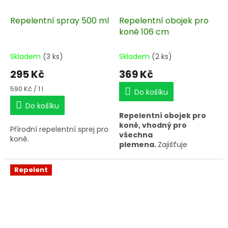
Repelentní spray 500 ml
Repelentní obojek pro
koně 106 cm
Skladem
(3 ks)
Skladem
(2 ks)
295 Kč
369 Kč
Měrná
590 Kč / 1 l
Do košíku
cena:
Do košíku
Repelentní obojek pro
koně, vhodný pro
Přírodní repelentní sprej pro
všechna
koně.
plemena.
Zajišťuje
ochranu před obtížným
hmyzem. Obsahuje 100%
Repelent
přírodní účinnou látku
(geraniol).