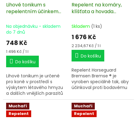
Lihové tonikum s
Repelent na komáry,
repelentním účinkem
klíšťata a hovada
500 ml
Bremsen Bremse 750 ml
Na objednávku - skladem
Skladem
(1 ks)
do 7 dnů
1 676 Kč
748 Kč
Měrná
2 234,67 Kč / 1 l
cena:
Měrná
1 496 Kč / 1 l
Do košíku
cena:
Do košíku
Repelent Horseguard
Lihové tonikum je určené
Bremsen Bremse ® je
pro koně v prostředí s
vyroben speciálně tak, aby
výskytem létavého hmyzu
účinkoval proti bodavému
a dalších vnějších parazitů
hmyzu, ale zároveň byl
(komáři, mouchy, ovádi, vši,
šetrný k látkám oděvů a
klíšťata a další).
jiným materiálům.
Muchaři
Muchaři
Repelent
Repelent