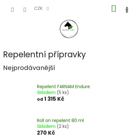
Přejít
NÁKUP
na
CZK
obsah
KOŠÍK
Repelentní přípravky
Nejprodávanější
Repelent FARNAM Endure
Skladem
(5 ks)
1 315 Kč
od
Roll on repelent 80 ml
Skladem
(2 ks)
270 Kč