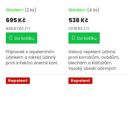
Skladem
(2 ks)
Skladem
(4 ks)
695 Kč
538 Kč
Měrná
Měrná
926,67 Kč / 1 l
1 076 Kč / 1 l
cena:
cena:
Do košíku
Do košíku
Přípravek s repelentním
Gelový repelent účinný
účinkem a taktéž účinný
proti komárům, ovádům,
proti infekční anemii koní.
blechám a klíšťatům.
Vysoký obsah účinných
látek (ethyl-butyl-
acetylpropionát) zajišťuje
Repelent
Repelent
téměř stoprocentní
odpuzující účinek.