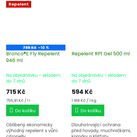
Repelent
příznacích letní vyrážky.
Pro snadnější aplikaci v
praktické lahvičce s
rozprašovačem.
795 Kč
–10 %
Bronco®E Fly Repelent
Repelent RP1 Gel 500 ml
946 ml
Na objednávku - skladem
Na objednávku - skladem
do 7 dnů
do 7 dnů
715 Kč
594 Kč
Měrná
Měrná
755,81 Kč / 1 l
1 188 Kč / 1 kg
cena:
cena:
Do košíku
Do košíku
Oblíbený ekonomicky
Dlouhotrvající ochrana
výhodný repelent s vůní
před hovady, muchničkami,
citronelly.
komáry a klíšťaty.