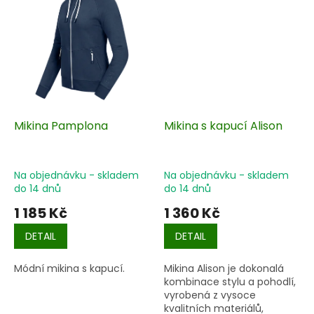
stranou, díky čemuž nabízí
hebké pohodlí i v
chladnějších dnech.
Ozdobné kovové logo a
módní dekorativní švy
podtrhují ženský styl –
ideální volba pro jezdkyně s
citem pro eleganci.
Dostupná ve velikostech XS
až XXL.
Mikina Pamplona
Mikina s kapucí Alison
Na objednávku - skladem
Na objednávku - skladem
do 14 dnů
do 14 dnů
1 185 Kč
1 360 Kč
DETAIL
DETAIL
Módní mikina s kapucí.
Mikina Alison je dokonalá
kombinace stylu a pohodlí,
vyrobená z vysoce
kvalitních materiálů,