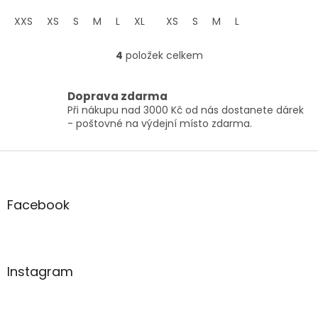
zajišťující odolnost a
XXS
XS
S
M
L
XL
XXL
pohodlí.
XS
S
M
L
4
položek celkem
O
v
l
Doprava zdarma
á
Při nákupu nad 3000 Kč od nás dostanete dárek
d
- poštovné na výdejní místo zdarma.
a
c
í
Z
p
á
r
p
v
a
Facebook
k
t
y
í
v
ý
p
Instagram
i
s
u