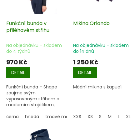
o
d
u
k
Funkční bunda v
Mikina Orlando
t
přiléhavém střihu
ů
Na objednávku - skladem
Na objednávku - skladem
do 4 týdnů
do 14 dnů
970 Kč
1 250 Kč
DETAIL
DETAIL
Funkční bunda – Shape
Módní mikina s kapucí.
zaujme svým
vypasovaným střihem a
moderním stojáčkem,
které společně vytvářejí
mimořádně štíhlý vzhled.
černá
hnědá
tmavě modrá
XXS
XS
S
M
L
XL
Je vyrobena z elastického,
měkkého materiálu s
jemně počesanou vnitřní