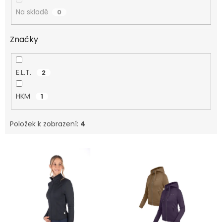
Na skladě
0
Značky
E.L.T.
2
HKM
1
Položek k zobrazení:
4
V
ý
p
i
s
p
r