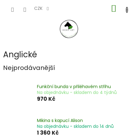
Přejít
NÁKUP
na
CZK
obsah
KOŠÍK
Anglické
Nejprodávanější
Funkční bunda v přiléhavém střihu
Na objednávku - skladem do 4 týdnů
970 Kč
Mikina s kapucí Alison
Na objednávku - skladem do 14 dnů
1 360 Kč