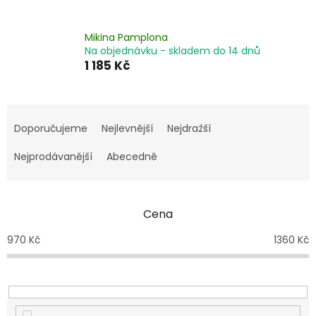
Mikina Pamplona
Na objednávku - skladem do 14 dnů
1 185 Kč
Ř
a
Doporučujeme
Nejlevnější
Nejdražší
z
e
Nejprodávanější
Abecedně
n
í
p
Cena
r
o
970
Kč
1360
Kč
d
u
k
t
ů