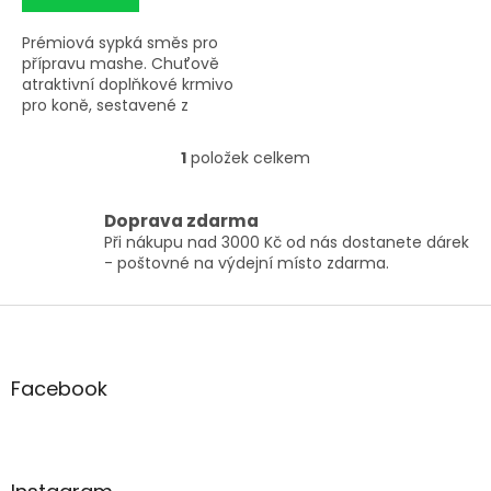
Prémiová sypká směs pro
přípravu mashe. Chuťově
atraktivní doplňkové krmivo
pro koně, sestavené z
lněného semínka,
pšeničných otrub a směsi
1
položek celkem
O
sušených bylin, s
v
přídavkem pivovarských
l
kvasnic s vysokým
Doprava zdarma
á
obsahem vitamínů skupiny
Při nákupu nad 3000 Kč od nás dostanete dárek
d
B. Pro vybalancovaný
- poštovné na výdejní místo zdarma.
a
poměr vápníku a fosforu
c
obohaceno o zdroj vápníku.
í
Z
p
á
r
p
v
a
Facebook
k
t
y
í
v
ý
p