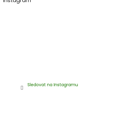
Instagram
i
s
u
Sledovat na Instagramu