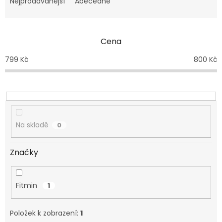
e
Nejprodávanější
Abecedně
n
í
p
Cena
r
o
799
Kč
800
Kč
d
u
k
t
ů
Na skladě
0
Značky
Fitmin
1
Položek k zobrazení:
1