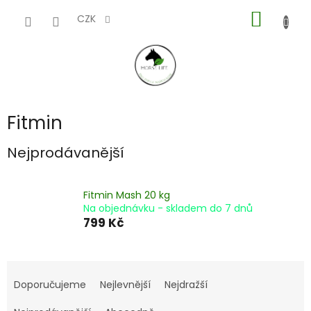
Přejít
NÁKUP
na
CZK
obsah
KOŠÍK
Fitmin
Nejprodávanější
Fitmin Mash 20 kg
Na objednávku - skladem do 7 dnů
799 Kč
Ř
a
Doporučujeme
Nejlevnější
Nejdražší
z