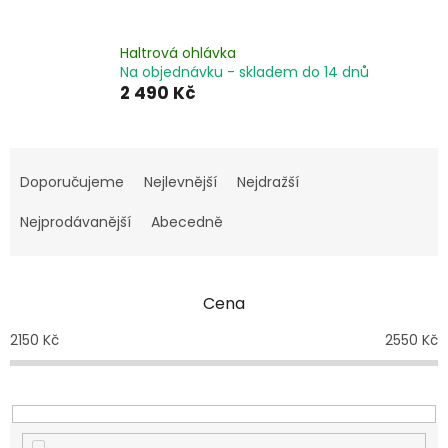
Haltrová ohlávka
Na objednávku - skladem do 14 dnů
2 490 Kč
Ř
a
Doporučujeme
Nejlevnější
Nejdražší
z
e
Nejprodávanější
Abecedně
n
í
p
Cena
r
o
2150
Kč
2550
Kč
d
u
k
t
ů