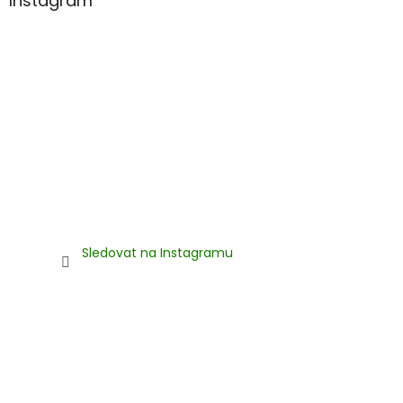
Instagram
i
s
u
Sledovat na Instagramu