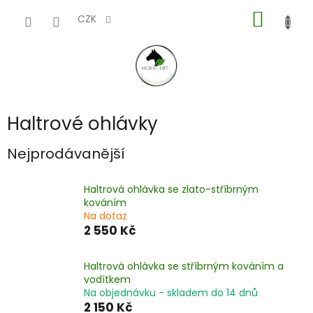
Přejít
NÁKUP
na
CZK
obsah
KOŠÍK
Haltrové ohlávky
Nejprodávanější
Haltrová ohlávka se zlato-stříbrným
kováním
Na dotaz
2 550 Kč
Haltrová ohlávka se stříbrným kováním a
vodítkem
Na objednávku - skladem do 14 dnů
2 150 Kč