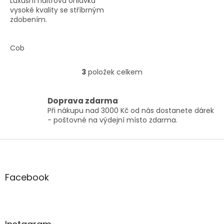
Luxusní haltrová ohlávka
vysoké kvality se stříbrným
zdobením.
Cob
3
položek celkem
O
v
l
Doprava zdarma
á
Při nákupu nad 3000 Kč od nás dostanete dárek
d
- poštovné na výdejní místo zdarma.
a
c
í
Z
p
á
r
p
v
a
Facebook
k
t
y
í
v
ý
p