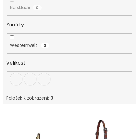
Na skladě
0
Značky
Westernwelt
3
Velikost
Položek k zobrazení:
3
V
ý
p
i