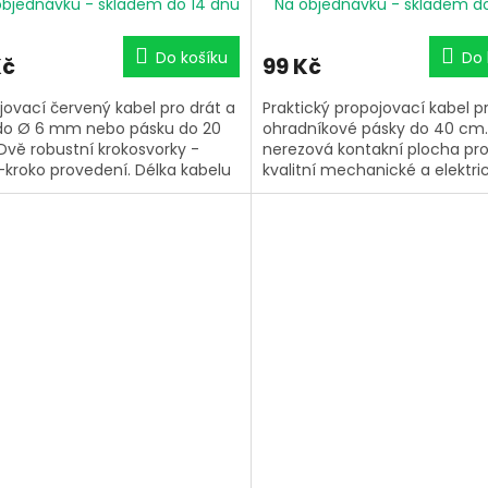
objednávku - skladem do 14 dnů
Na objednávku - skladem d
Do košíku
Do 
Kč
99 Kč
jovací červený kabel pro drát a
Praktický propojovací kabel p
do Ø 6 mm nebo pásku do 20
ohradníkové pásky do 40 cm.
vě robustní krokosvorky -
nerezová kontakní plocha pr
-kroko provedení. Délka kabelu
kvalitní mechanické a elektri
m. Pro snadnou manipulaci.
spojení. Délka kabelu 80 cm. 
matice vyrobené z vysoce kva
plastu. Snadná manipulace b
potřeby nářadí.