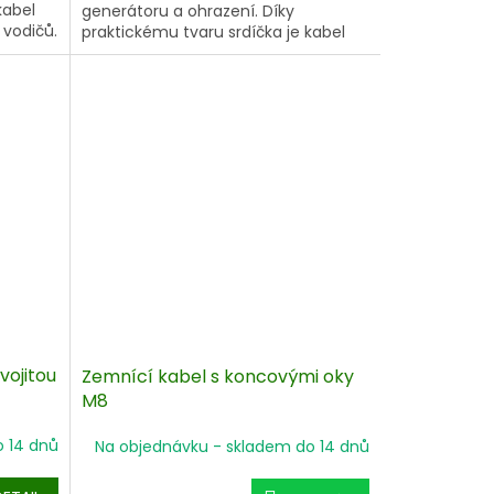
kabel
generátoru a ohrazení. Díky
 vodičů.
praktickému tvaru srdíčka je kabel
élka
použitelný pro všechny druhy vodičů.
né
Délka kabelu 1 m. Očko o velikost M8
s vnitřním ∅ 8,5 mm.
vojitou
Zemnící kabel s koncovými oky
M8
o 14 dnů
Na objednávku - skladem do 14 dnů