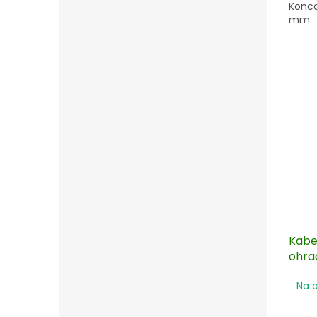
Konco
mm.
Kabel
ohra
Na 