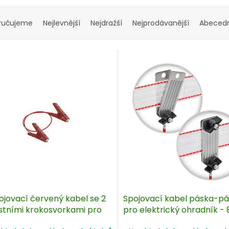
ručujeme
Nejlevnější
Nejdražší
Nejprodávanější
Abeced
ojovací červený kabel se 2
Spojovací kabel páska-p
stními krokosvorkami pro
pro elektrický ohradník -
dníkové pásky, délka 100 cm