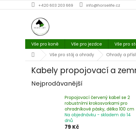
Přejít
+420 603 203 669
info@horselife.cz
na
obsah
Vše pro koně
Vše pro jezdce
Vše pro st
Domů
Vše pro stáj a ohrady
Ohrady a přís
Kabely propojovací a zemn
Nejprodávanější
Propojovací červený kabel se 2
robustními krokosvorkami pro
ohradníkové pásky, délka 100 cm
Na objednávku - skladem do 14
dnů
79 Kč