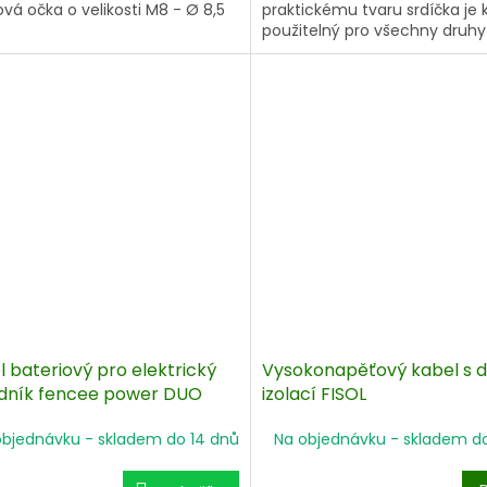
vá očka o velikosti M8 - Ø 8,5
praktickému tvaru srdíčka je 
použitelný pro všechny druhy
Koncovky jsou pozinkované. D
kabelu 60 cm. Rychlé a snad
připojení.
 bateriový pro elektrický
Vysokonapěťový kabel s d
dník fencee power DUO
izolací FISOL
objednávku - skladem do 14 dnů
Na objednávku - skladem d