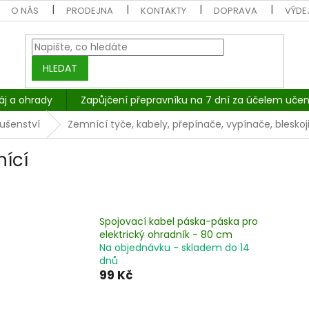
O NÁS
PRODEJNA
KONTAKTY
DOPRAVA
VÝDEJ
HLEDAT
áj a ohrady
Zapůjčení přepravníku na 7 dní za účelem učen
lušenství
Zemnící tyče, kabely, přepínače, vypínače, bleskoj
ící
Spojovací kabel páska-páska pro
elektrický ohradník - 80 cm
Na objednávku - skladem do 14
dnů
99 Kč