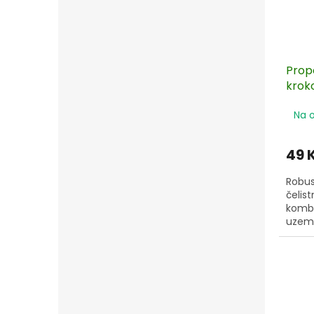
Prop
krok
100 
Na 
49 
Robus
čelis
kombi
uzemn
svork
Nízká
nepro
prakti