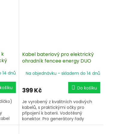
 k
Kabel bateriový pro elektrický
cký
ohradník fencee energy DUO
o 14 dnů
Na objednávku - skladem do 14 dnů
košíku
Do košíku
399 Kč
díčko)
Je vyrobený z kvalitních vodivých
kabelů, s praktickými očky pro
y
připojení k baterii. Vodotěsný
kabel
konektor. Pro generátory řady
 vodičů.
fencee energy DUO ED, energy DUO
u 100
RF EDX, energy DUO EDW a energy