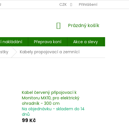
NÍ MÍSTO: BALÍKOVNA, PPL, GLS, SUPERVÝDEJNY, UPS
CZK
Přihlášení
POHOTOVOST
NÁKUPNÍ
Prázdný košík
KOŠÍK
í nakládání
Přeprava koní
Akce a slevy
E-booky 
istky
Kabely propojovací a zemnící
Kabel červený připojovací k
Monitoru MX10, pro elektrický
ohradník - 300 cm
Na objednávku - skladem do 14
dnů
99 Kč