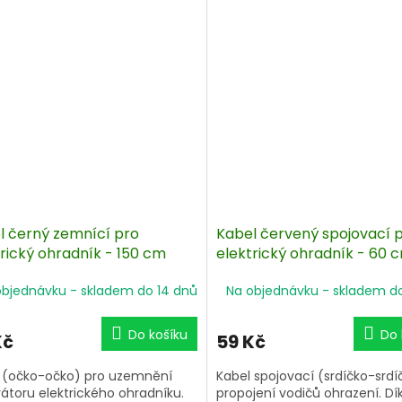
cm.
l černý zemnící pro
Kabel červený spojovací 
trický ohradník - 150 cm
elektrický ohradník - 60 
objednávku - skladem do 14 dnů
Na objednávku - skladem d
Do košíku
Do 
Kč
59 Kč
 (očko-očko) pro uzemnění
Kabel spojovací (srdíčko-srdí
átoru elektrického ohradníku.
propojení vodičů ohrazení. Dí