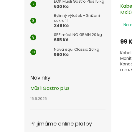
EQK Müsli Gastro Plus 15 kg
Kabe
630 Kč
MX10,
Bylinný výtažek - Snížení
300 
cukru 1 l
Na 
349 Kč
SPE müsli NO GRAIN 20 kg
665 Kč
99 
Nova equi Classic 20 kg
Kabel
560 Kč
Monit
Konco
mm. C
Novinky
Müsli Gastro plus
15.5.2025
Přijímáme online platby