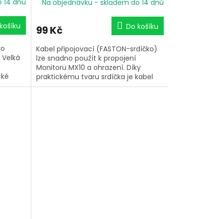
o 14 dnů
Na objednávku - skladem do 14 dnů
košíku
Do košíku
99 Kč
ro
Kabel připojovací (FASTON-srdíčko)
 Velká
lze snadno použít k propojení
o
Monitoru MX10 a ohrazení. Díky
cké
praktickému tvaru srdíčka je kabel
Křídlové
použitelný pro všechny druhy vodičů.
litního
Konektor FASTON. Délka kabelu 300
ez
cm.