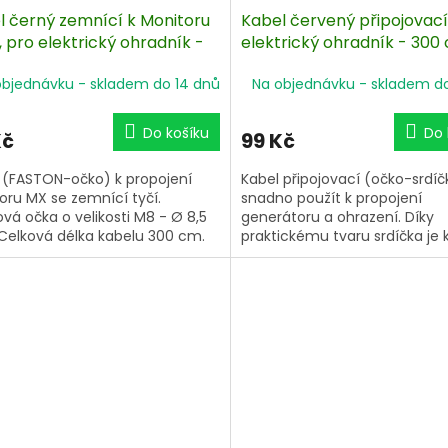
l černý zemnící k Monitoru
Kabel červený připojovací
 pro elektrický ohradník -
elektrický ohradník - 300
cm
objednávku - skladem do 14 dnů
Na objednávku - skladem d
Do košíku
Do 
Kč
99 Kč
 (FASTON-očko) k propojení
Kabel připojovací (očko-srdíč
oru MX se zemnící tyčí.
snadno použít k propojení
vá očka o velikosti M8 - Ø 8,5
generátoru a ohrazení. Díky
elková délka kabelu 300 cm.
praktickému tvaru srdíčka je 
použitelný pro všechny druhy
Očko o velikost M8 s vnitřním
mm. Délka kabelu 3 m.