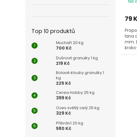
Na 
79 
Top 10 produktů
Propo
lana 
mm. D
Muchaři 20 kg
kroko
700 Kč
100 c
Dušnost granulky 1 kg
219 Kč
Bolavé klouby granulky 1
kg
225 Kč
Cerea Hobby 25 kg
399 Kč
Oves světlý celý 25 kg
329 Kč
Přibrání 20 kg
580 Kč