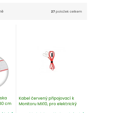
ně
27
položek celkem
áska
Kabel červený připojovací k
 80 cm
Monitoru MX10, pro elektrický
ohradník - 300 cm