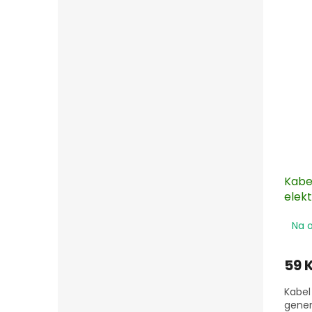
Kabe
elek
Na 
59 
Kabel
gener