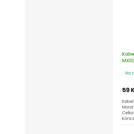
Kabe
MX10,
150 
Na 
59 
Kabel
Monit
Celko
Konco
mm.