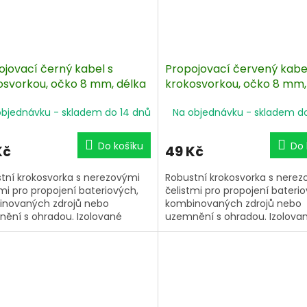
ojovací černý kabel s
Propojovací červený kabe
osvorkou, očko 8 mm, délka
krokosvorkou, očko 8 mm,
cm
100 cm
objednávku - skladem do 14 dnů
Na objednávku - skladem d
Do košíku
Do 
Kč
49 Kč
tní krokosvorka s nerezovými
Robustní krokosvorka s nere
tmi pro propojení bateriových,
čelistmi pro propojení bateri
novaných zdrojů nebo
kombinovaných zdrojů nebo
ění s ohradou. Izolované
uzemnění s ohradou. Izolova
y s kontakty z nerezové oceli.
svorky s kontakty z nerezové o
 hmotnost - vodič se
Nízká hmotnost - vodič se
věšuje. Velmi snadné a
neprověšuje. Velmi snadné a
cké použití.
praktické použití.