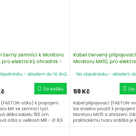
l černý zemnící k Monitoru
Kabel červený připojovací
 pro elektrický ohradník -
Monitoru MX10, pro elektri
cm
ohradník - 100 cm
objednávku - skladem do 14 dnů
Na objednávku - skladem d
Do košíku
Do 
Kč
59 Kč
 (FASTON-očko) k propojení
Kabel připojovací (FASTON-sr
oru MX se zemnící tyčí.
lze snadno použít k propojení
vá délka kabelu 150 cm.
Monitoru MX10 a ohrazení. Dík
vá očka o velikosti M8 - Ø 8,5
praktickému tvaru srdíčka je 
použitelný pro všechny druhy
Konektor FASTON. Délka kabel