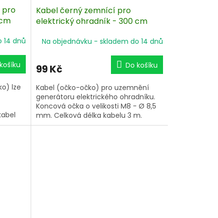
 pro
Kabel černý zemnící pro
 cm
elektrický ohradník - 300 cm
o 14 dnů
Na objednávku - skladem do 14 dnů
košíku
Do košíku
99 Kč
ko) lze
Kabel (očko-očko) pro uzemnění
generátoru elektrického ohradníku.
Koncová očka o velikosti M8 - Ø 8,5
kabel
mm. Celková délka kabelu 3 m.
 vodičů.
 ∅ 8,5