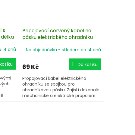
l s
Připojovací červený kabel na
 délka
pásku elektrického ohradníku -
130 cm
o 14 dnů
Na objednávku - skladem do 14 dnů
košíku
Do košíku
69 Kč
zovými
Propojovací kabel elektrického
ových,
ohradníku se spojkou pro
ohradníkovou pásku. Zajistí dokonalé
né
mechanické a elektrické propojení
celi.
generátoru elektrického ohradníku a
pásky do šířky 40 mm. Napojovací
oko M8.