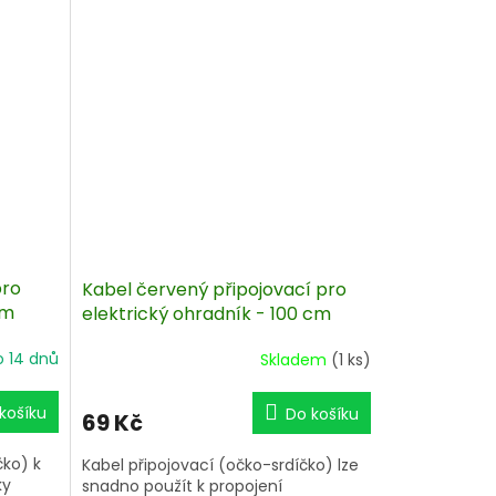
DUO Cellular EDC.
pro
Kabel červený připojovací pro
cm
elektrický ohradník - 100 cm
o 14 dnů
Skladem
(1 ks)
košíku
Do košíku
69 Kč
čko) k
Kabel připojovací (očko-srdíčko) lze
ky
snadno použít k propojení