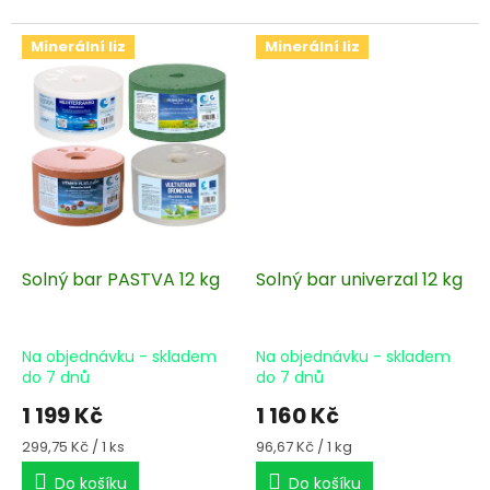
Minerální liz
Minerální liz
Solný bar PASTVA 12 kg
Solný bar univerzal 12 kg
Na objednávku - skladem
Na objednávku - skladem
do 7 dnů
do 7 dnů
1 199 Kč
1 160 Kč
Měrná
Měrná
299,75 Kč / 1 ks
96,67 Kč / 1 kg
cena:
cena:
Do košíku
Do košíku