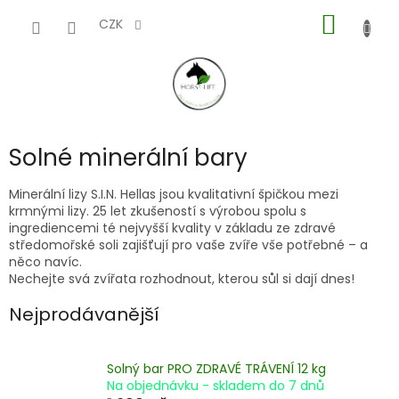
Přejít
NÁKUP
na
CZK
obsah
KOŠÍK
Solné minerální bary
Minerální lizy S.I.N. Hellas jsou kvalitativní špičkou mezi
krmnými lizy. 25 let zkušeností s výrobou spolu s
ingrediencemi té nejvyšší kvality v základu ze zdravé
středomořské soli zajišťují pro vaše zvíře vše potřebné – a
něco navíc.
Nechejte svá zvířata rozhodnout, kterou sůl si dají dnes!
Nejprodávanější
Solný bar PRO ZDRAVÉ TRÁVENÍ 12 kg
Na objednávku - skladem do 7 dnů