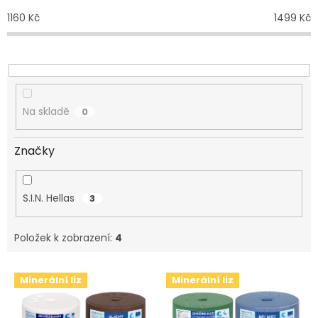
o
1160
Kč
1499
Kč
d
u
k
t
ů
Na skladě
0
Značky
S.I.N. Hellas
3
Položek k zobrazení:
4
V
Minerální liz
Minerální liz
ý
p