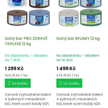
i
s
p
r
o
d
u
k
Solný bar PRO ZDRAVÉ
Solný bar BYLINKY 12 kg
t
TRÁVENÍ 12 kg
ů
Na objednávku - skladem
Na objednávku - skladem
do 7 dnů
do 14 dnů
1 299 Kč
1 499 Kč
Měrná
Měrná
324,75 Kč / 1 ks
374,75 Kč / 1 ks
cena:
cena:
Do košíku
Do košíku
Cenově zvýhodněné balení
Cenově zvýhodněné balení
4 bylinných minerálních
4 bylinných minerálních
lizů, které ocení každý kůň.
lizů, které ocení každý kůň.