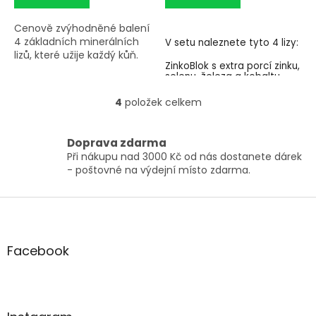
Cenově zvýhodněné balení
4 základních minerálních
V setu naleznete tyto 4 lizy:
lizů, které užije každý kůň.
ZinkoBlok s extra porcí zinku,
selenu, železa a kobaltu
SuperMag s horčíkem
4
položek celkem
O
Biotin plus s pořádnou
v
dávkou selenu, vit. E a
l
biotinu
Doprava zdarma
á
Liz Mediterraneo (100% čistá
Při nákupu nad 3000 Kč od nás dostanete dárek
d
mořská sůl)
- poštovné na výdejní místo zdarma.
a
c
í
Z
p
á
r
p
v
a
Facebook
k
t
y
í
v
ý
p