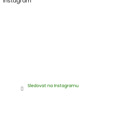
Instagram
i
s
u
Sledovat na Instagramu