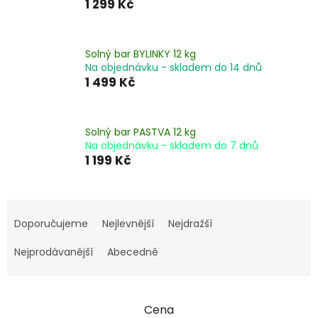
1 299 Kč
Solný bar BYLINKY 12 kg
Na objednávku - skladem do 14 dnů
1 499 Kč
Solný bar PASTVA 12 kg
Na objednávku - skladem do 7 dnů
1 199 Kč
Ř
a
Doporučujeme
Nejlevnější
Nejdražší
z
e
Nejprodávanější
Abecedně
n
í
p
Cena
r