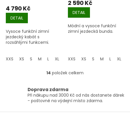
2 590 Kč
4 790 Kč
DETAIL
DETAIL
Módní a vysoce funkční
Vysoce funkční zimní
zimní jezdecká bunda.
jezdecký kabát s
rozsáhlými funkcemi.
XXS
XS
S
M
L
XL
XXL
XXS
XS
S
M
L
XL
14
položek celkem
O
v
l
Doprava zdarma
á
Při nákupu nad 3000 Kč od nás dostanete dárek
d
- poštovné na výdejní místo zdarma.
a
c
í
Z
p
á
r
p