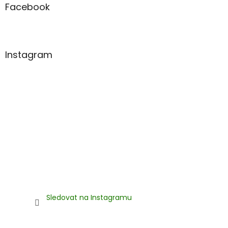
v
a
Facebook
k
t
y
í
v
ý
p
Instagram
i
s
u
Sledovat na Instagramu