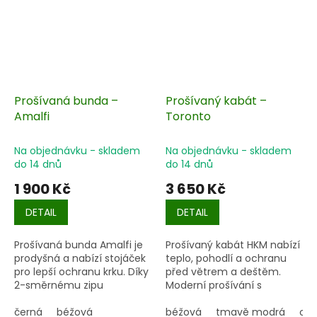
Prošívaná bunda –
Prošívaný kabát –
Amalfi
Toronto
Na objednávku - skladem
Na objednávku - skladem
do 14 dnů
do 14 dnů
1 900 Kč
3 650 Kč
DETAIL
DETAIL
Prošívaná bunda Amalfi je
Prošívaný kabát HKM nabízí
prodyšná a nabízí stojáček
teplo, pohodlí a ochranu
pro lepší ochranu krku. Díky
před větrem a deštěm.
2-směrnému zipu
Moderní prošívání s
vhodnému pro jízdu na koni
bavlněnou výplní,
a dvěma praktickým
černá
béžová
voděodolný a větruodolný
béžová
tmavě modrá
ora