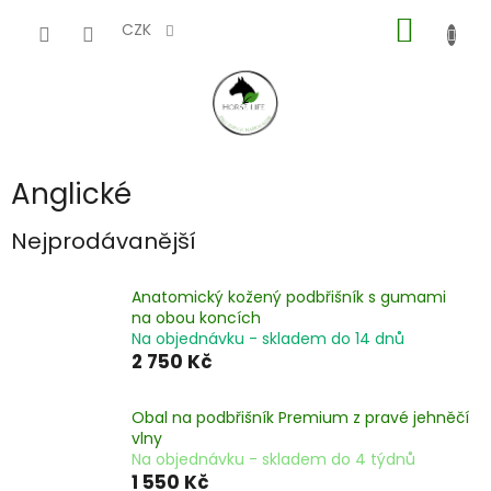
Přejít
NÁKUP
na
CZK
obsah
KOŠÍK
Anglické
Nejprodávanější
Anatomický kožený podbřišník s gumami
na obou koncích
Na objednávku - skladem do 14 dnů
2 750 Kč
Obal na podbřišník Premium z pravé jehněčí
vlny
Na objednávku - skladem do 4 týdnů
1 550 Kč