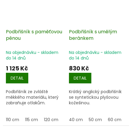
Podbřišník s paměťovou
Podbřišník s umělým
pěnou
beránkem
Na objednávku - skladem
Na objednávku - skladem
do 14 dnů
do 14 dnů
1 125 Kč
830 Kč
DETAIL
DETAIL
Podbřišník ze zvláště
Krátký anglický podbřišník
měkkého materiálu, který
se syntetickou plyšovou
zabraňuje otlakům.
kožešinou.
110 cm
115 cm
120 cm
125 cm
40 cm
130 cm
50 cm
135 cm
60 cm
14
7