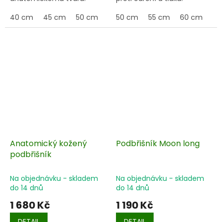
40 cm
45 cm
50 cm
55 cm
50 cm
60 cm
55 cm
65 cm
60 cm
70 
65
Anatomický kožený
Podbřišník Moon long
podbřišník
Na objednávku - skladem
Na objednávku - skladem
do 14 dnů
do 14 dnů
1 680 Kč
1 190 Kč
DETAIL
DETAIL