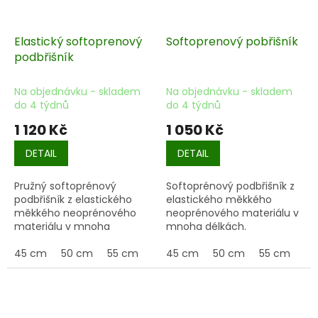
Elastický softoprenový
Softoprenový pobřišník
podbřišník
Na objednávku - skladem
Na objednávku - skladem
do 4 týdnů
do 4 týdnů
1 120 Kč
1 050 Kč
DETAIL
DETAIL
Pružný softoprénový
Softoprénový podbřišník z
podbřišník z elastického
elastického měkkého
měkkého neoprénového
neoprénového materiálu v
materiálu v mnoha
mnoha délkách.
délkách.
45 cm
50 cm
55 cm
60 cm
45 cm
65 cm
50 cm
70 cm
55 cm
75 c
60