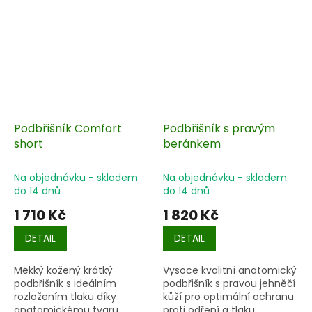
Podbřišník Comfort
Podbřišník s pravým
short
beránkem
Na objednávku - skladem
Na objednávku - skladem
do 14 dnů
do 14 dnů
1 710 Kč
1 820 Kč
DETAIL
DETAIL
Měkký kožený krátký
Vysoce kvalitní anatomický
podbřišník s ideálním
podbřišník s pravou jehněčí
rozložením tlaku díky
kůží pro optimální ochranu
anatomickému tvaru.
proti odření a tlaku.