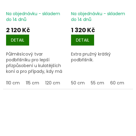
Na objednávku - skladem
Na objednávku - skladem
do 14 dnů
do 14 dnů
2 120 Kč
1 320 Kč
DETAIL
DETAIL
Půlměsícový tvar
Extra pružný krátký
podbřišníku pro lepší
podbřišník.
přizpůsobení u kulatějších
koní a pro případy, kdy má
sedlo tendenci sklouzávat
dopředu.
110 cm
115 cm
120 cm
125 cm
50 cm
130 cm
55 cm
135 cm
60 cm
14
65