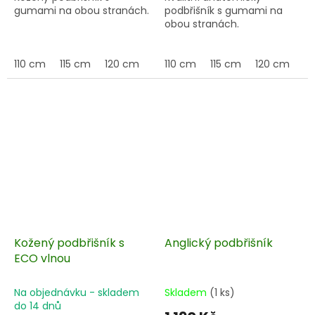
gumami na obou stranách.
podbřišník s gumami na
obou stranách.
110 cm
115 cm
120 cm
125 cm
110 cm
130 cm
115 cm
135 cm
120 cm
14
12
Kožený podbřišník s
Anglický podbřišník
ECO vlnou
Na objednávku - skladem
Skladem
(1 ks)
do 14 dnů