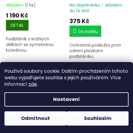
Skladem
(1 ks)
Na objednávku - skladem
do 14 dnů
1 190 Kč
375 Kč
DETAIL
Do košíku
Podbřišník v krátkých
délkách se syntetickou
Ochranná podložka proti
kožešinou.
odření přezkami
podbřišníku.
40 cm
45 cm
50 cm
55 cm
60 cm
65 cm
70 
Používá soubory cookie. Dalším procházením tohoto
webu vyjadřujete souhlas s jejich používáním. Více
informací
zde
.
Nastavení
Pokud u nás nenajdete konkrétní produkt, neváhejte se
ozvat. Ve většině případů jej můžeme zajistit na
Odmítnout
Souhlasím
objednávku nebo od jiného dodavatele.