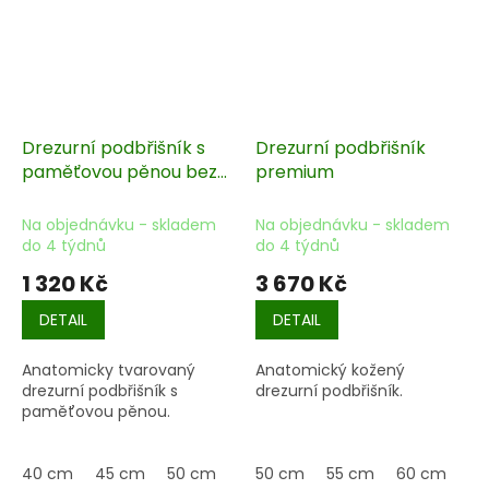
Drezurní podbřišník s
Drezurní podbřišník
paměťovou pěnou bez
premium
gum
Na objednávku - skladem
Na objednávku - skladem
do 4 týdnů
do 4 týdnů
1 320 Kč
3 670 Kč
DETAIL
DETAIL
Anatomicky tvarovaný
Anatomický kožený
drezurní podbřišník s
drezurní podbřišník.
paměťovou pěnou.
40 cm
45 cm
50 cm
55 cm
50 cm
70 cm
55 cm
75 cm
60 cm
80 
65