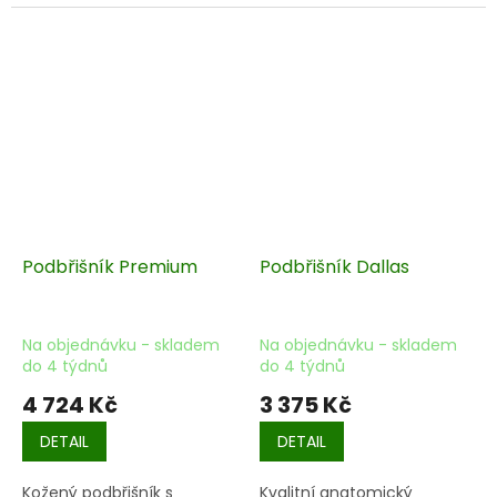
Podbřišník Premium
Podbřišník Dallas
Na objednávku - skladem
Na objednávku - skladem
do 4 týdnů
do 4 týdnů
4 724 Kč
3 375 Kč
DETAIL
DETAIL
Kožený podbřišník s
Kvalitní anatomický