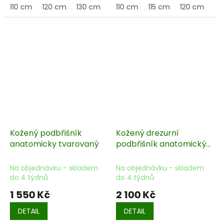
110 cm
120 cm
130 cm
140 cm
110 cm
150 cm
115 cm
120 cm
12
Kožený podbřišník
Kožený drezurní
anatomicky tvarovaný
podbřišník anatomický
- elastický
Na objednávku - skladem
Na objednávku - skladem
do 4 týdnů
do 4 týdnů
1 550 Kč
2 100 Kč
DETAIL
DETAIL