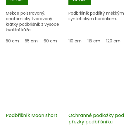
Měkce polstrovaný,
Podbřišník podšitý měkkým
anatomicky tvarovaný
syntetickým beránkem.
krátký podbřišník z vysoce
kvalitní kůže.
50 cm
55 cm
60 cm
65 cm
110 cm
70 cm
115 cm
75 cm
120 cm
80 c
12
Podbřišník Moon short
Ochranné podložky pod
přezky podbřišníku