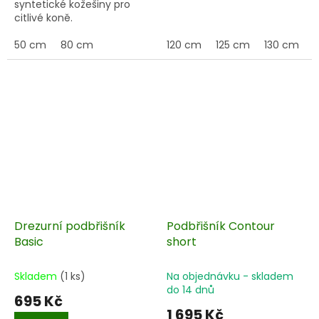
syntetické kožešiny pro
citlivé koně.
50 cm
80 cm
120 cm
125 cm
130 cm
1
Drezurní podbřišník
Podbřišník Contour
Basic
short
Skladem
(1 ks)
Na objednávku - skladem
do 14 dnů
695 Kč
1 695 Kč