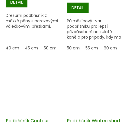
DETAIL
DETAIL
Drezurní podbřišník z
měkké pěny s nerezovými
Půlměsícový tvar
válečkovými přezkami.
podbřišníku pro lepší
přizpůsobení na kulaté
koně a pro případy, kdy má
sedlo tendenci sklouzávat
40 cm
45 cm
50 cm
55 cm
dopředu.
50 cm
60 cm
55 cm
65 cm
60 cm
70 
65
Podbřišník Contour
Podbřišník Wintec short