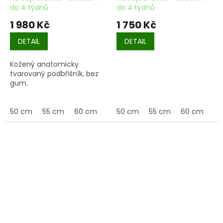
do 4 týdnů
do 4 týdnů
1 980 Kč
1 750 Kč
DETAIL
DETAIL
Kožený anatomicky
tvarovaný podbřišník, bez
gum.
50 cm
55 cm
60 cm
65 cm
50 cm
70 cm
55 cm
75 cm
60 cm
80 c
65