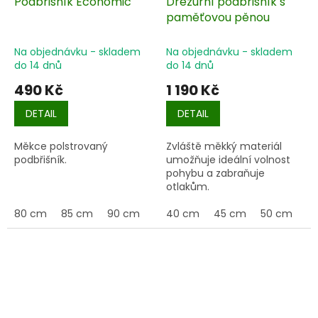
Podbřišník Economic
Drezurní podbřišník s
paměťovou pěnou
Na objednávku - skladem
Na objednávku - skladem
do 14 dnů
do 14 dnů
490 Kč
1 190 Kč
DETAIL
DETAIL
Měkce polstrovaný
Zvláště měkký materiál
podbřišník.
umožňuje ideální volnost
pohybu a zabraňuje
otlakům.
80 cm
85 cm
90 cm
95 cm
40 cm
100 cm
45 cm
110 cm
50 cm
115 
5