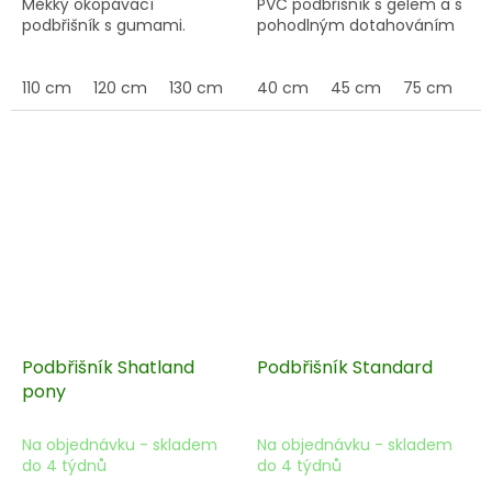
Měkký okopávací
PVC podbřišník s gelem a s
podbřišník s gumami.
pohodlným dotahováním
110 cm
120 cm
130 cm
140 cm
40 cm
45 cm
75 cm
Podbřišník Shatland
Podbřišník Standard
pony
Na objednávku - skladem
Na objednávku - skladem
do 4 týdnů
do 4 týdnů