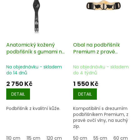
s
p
r
o
d
u
k
Anatomický kožený
Obal na podbřišník
t
podbřišník s gumami na
Premium z pravé
ů
obou koncích
jehněčí vlny
Na objednávku - skladem
Na objednávku - skladem
do 14 dnů
do 4 týdnů
2 750 Kč
1 550 Kč
DETAIL
DETAIL
Podbřišník z kvalitní kůže.
Kompatibilní s drezurním
podbřišníkem Premium, z
pravé ovčí vlny, na suchý
zip.
110 cm
115 cm
120 cm
125 cm
50 cm
130 cm
55 cm
135 cm
60 cm
14
65