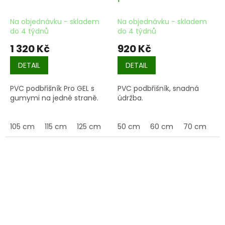
Na objednávku - skladem
Na objednávku - skladem
do 4 týdnů
do 4 týdnů
1 320 Kč
920 Kč
DETAIL
DETAIL
PVC podbřišník Pro GEL s
PVC podbřišník, snadná
gumymi na jedné straně.
údržba.
105 cm
115 cm
125 cm
135 cm
50 cm
145 cm
60 cm
70 cm
8