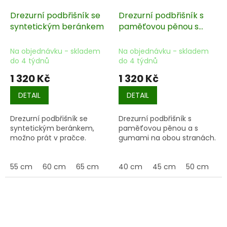
Drezurní podbřišník se
Drezurní podbřišník s
syntetickým beránkem
paměťovou pěnou s
gumami
Na objednávku - skladem
Na objednávku - skladem
do 4 týdnů
do 4 týdnů
1 320 Kč
1 320 Kč
DETAIL
DETAIL
Drezurní podbřišník se
Drezurní podbřišník s
syntetickým beránkem,
paměťovou pěnou a s
možno prát v pračce.
gumami na obou stranách.
55 cm
60 cm
65 cm
70 cm
40 cm
75 cm
45 cm
80 cm
50 cm
5