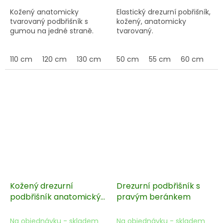
Kožený anatomicky
Elastický drezurní pobřišník,
tvarovaný podbřišník s
kožený, anatomicky
gumou na jedné straně.
tvarovaný.
110 cm
120 cm
130 cm
140 cm
50 cm
55 cm
60 cm
65
Kožený drezurní
Drezurní podbřišník s
podbřišník anatomický
pravým beránkem
- bez gum
Na objednávku - skladem
Na objednávku - skladem