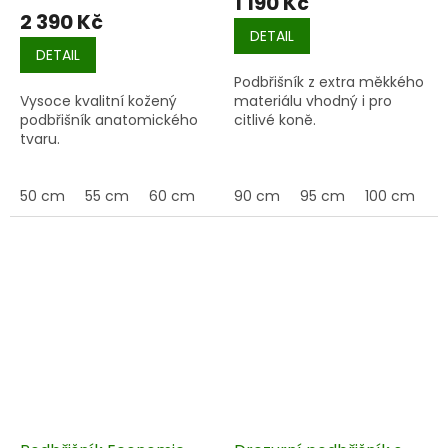
1 190 Kč
2 390 Kč
DETAIL
DETAIL
Podbřišník z extra měkkého
Vysoce kvalitní kožený
materiálu vhodný i pro
podbřišník anatomického
citlivé koně.
tvaru.
50 cm
55 cm
60 cm
65 cm
90 cm
70 cm
95 cm
75 cm
100 cm
80 c
1