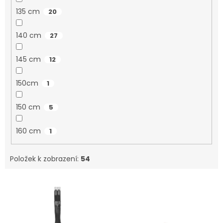
135 cm
20
140 cm
27
145 cm
12
150cm
1
150 cm
5
160 cm
1
Položek k zobrazení:
54
V
ý
p
i