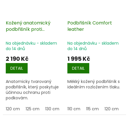
Kožený anatomický
Podbřišník Comfort
podbřišník proti
leather
okopávání
Na objednávku - skladem
Na objednávku - skladem
do 14 dnů
do 14 dnů
2 190 Kč
1 995 Kč
DETAIL
DETAIL
Anatomicky tvarovaný
Měkký kožený podbřišník s
podbřišník, který poskytuje
ideálním rozložením tlaku.
účinnou ochranu proti
podkovám.
120 cm
125 cm
130 cm
135 cm
110 cm
140 cm
115 cm
120 cm
12