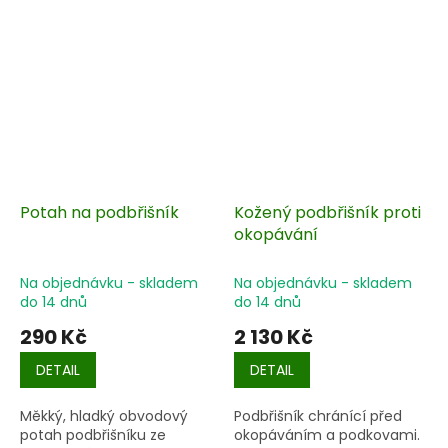
Potah na podbřišník
Kožený podbřišník proti
okopávání
Na objednávku - skladem
Na objednávku - skladem
do 14 dnů
do 14 dnů
290 Kč
2 130 Kč
DETAIL
DETAIL
Měkký, hladký obvodový
Podbřišník chránící před
potah podbřišníku ze
okopáváním a podkovami.