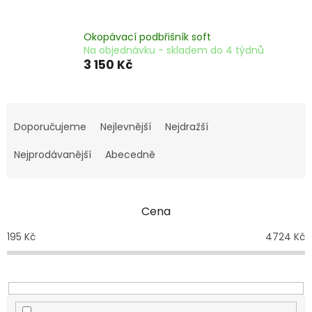
Okopávací podbřišník soft
Na objednávku - skladem do 4 týdnů
3 150 Kč
Ř
a
Doporučujeme
Nejlevnější
Nejdražší
z
e
Nejprodávanější
Abecedně
n
í
p
Cena
r
o
195
Kč
4724
Kč
d
u
k
t
ů