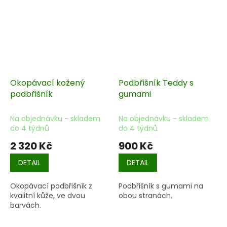
Okopávací kožený
Podbřišník Teddy s
podbřišník
gumami
Na objednávku - skladem
Na objednávku - skladem
do 4 týdnů
do 4 týdnů
2 320 Kč
900 Kč
DETAIL
DETAIL
Okopávací podbřišník z
Podbřišník s gumami na
kvalitní kůže, ve dvou
obou stranách.
barvách.