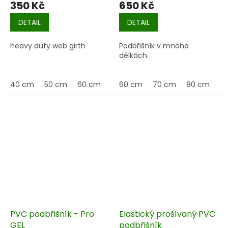
350 Kč
650 Kč
DETAIL
DETAIL
heavy duty web girth
Podbřišník v mnoha
délkách.
40 cm
50 cm
60 cm
70 cm
60 cm
70 cm
80 cm
9
PVC podbřišník - Pro
Elastický prošívaný PVC
GEL
podbřišník