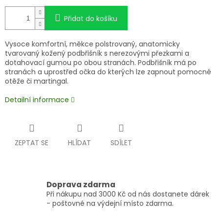
Přidat do košíku
Vysoce komfortní, měkce polstrovaný, anatomicky
tvarovaný kožený podbřišník s nerezovými přezkami a
dotahovací gumou po obou stranách. Podbřišník má po
stranách a uprostřed očka do kterých lze zapnout pomocné
otěže či martingal.
Detailní informace
ZEPTAT SE
HLÍDAT
SDÍLET
Doprava zdarma
Při nákupu nad 3000 Kč od nás dostanete dárek
- poštovné na výdejní místo zdarma.