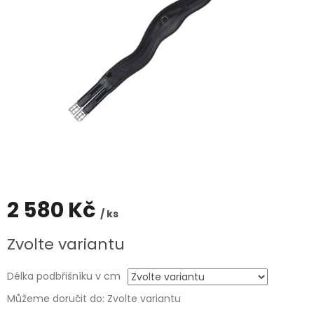
2 580 Kč
/ ks
Měrná
Zvolte variantu
cena:
Délka podbřišníku v cm
Můžeme doručit do:
Zvolte variantu