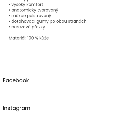
• vysoký komfort
• anatomicky tvarovaný
• měkce polstrovaný
• dotahovací gumy po obou stranách
• nerezové přezky
Materiál: 100 % kůže
Z
á
p
a
Facebook
t
í
Instagram