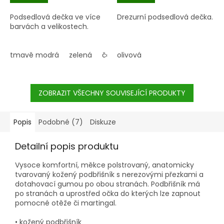
Podsedlová dečka ve více
Drezurní podsedlová dečka.
barvách a velikostech.
tmavě modrá
zelená
červená
olivová
růžová
petrolejová
ZOBRAZIT VŠECHNY SOUVISEJÍCÍ PRODUKTY
Popis
Podobné (7)
Diskuze
Detailní popis produktu
Vysoce komfortní, měkce polstrovaný, anatomicky
tvarovaný kožený podbřišník s nerezovými přezkami a
dotahovací gumou po obou stranách. Podbřišník má
po stranách a uprostřed očka do kterých lze zapnout
pomocné otěže či martingal.
• kožený podbřišník