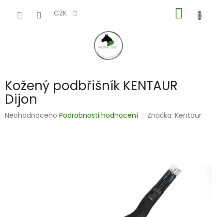
Přejít
NÁKUP
na
CZK
obsah
KOŠÍK
Kožený podbřišník KENTAUR
Dijon
Průměrné
Neohodnoceno
Podrobnosti hodnocení
Značka:
Kentaur
hodnocení
produktu
je
0,0
z
5
hvězdiček.