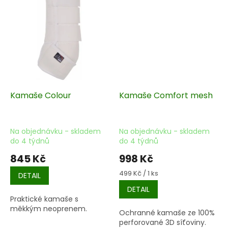
Kamaše Colour
Kamaše Comfort mesh
Na objednávku - skladem
Na objednávku - skladem
do 4 týdnů
do 4 týdnů
845 Kč
998 Kč
Měrná
499 Kč / 1 ks
DETAIL
cena:
DETAIL
Praktické kamaše s
měkkým neoprenem.
Ochranné kamaše ze 100%
perforované 3D síťoviny.