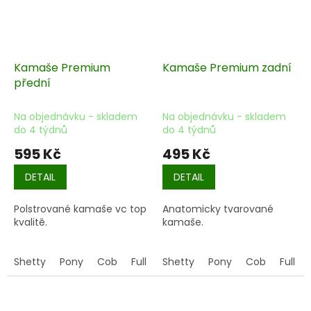
Kamaše Premium
Kamaše Premium zadní
přední
Na objednávku - skladem
Na objednávku - skladem
do 4 týdnů
do 4 týdnů
595 Kč
495 Kč
DETAIL
DETAIL
Polstrované kamaše vc top
Anatomicky tvarované
kvalitě.
kamaše.
Shetty
Pony
Cob
Full
Shetty
Pony
Cob
Full