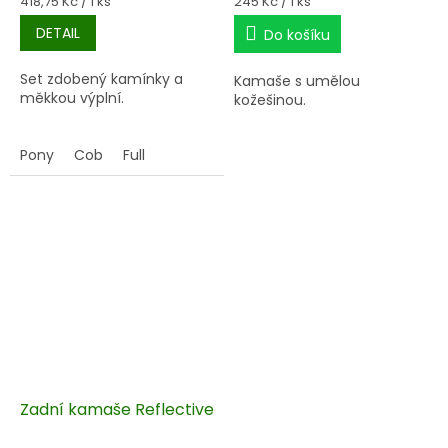
Měrná
Měrná
418,75 Kč / 1 ks
245 Kč / 1 ks
cena:
cena:
DETAIL
Do košíku
Set zdobený kamínky a
Kamaše s umělou
měkkou výplní.
kožešinou.
Pony
Cob
Full
Zadní kamaše Reflective