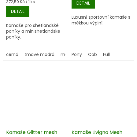
Měrná
372,50 Kč / 1 ks
DETAIL
cena:
DETAIL
Luxusní sportovní kamaše s
měkkou výplní.
Kamaše pro shetlandské
poníky a minishetlandské
poníky.
černá
tmavě modrá
modrá
Pony
růžová
Cob
Full
Kamaše Glitter mesh
Kamaše Livigno Mesh