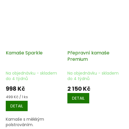
Kamaše Sparkle
Přepravní kamaše
Premium
Na objednávku - skladem
Na objednávku - skladem
do 4 týdnů
do 4 týdnů
998 Kč
2 150 Kč
Měrná
499 Kč / 1 ks
DETAIL
cena:
DETAIL
Kamaše s měkkým
polstrováním.