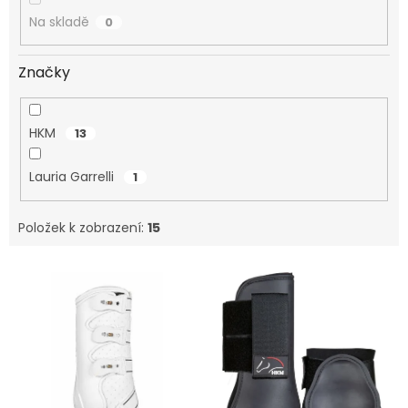
Na skladě
0
Značky
HKM
13
Lauria Garrelli
1
Položek k zobrazení:
15
V
ý
p
i
s
p
r