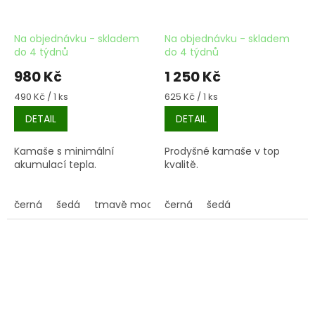
Na objednávku - skladem
Na objednávku - skladem
do 4 týdnů
do 4 týdnů
980 Kč
1 250 Kč
Měrná
Měrná
490 Kč / 1 ks
625 Kč / 1 ks
cena:
cena:
DETAIL
DETAIL
Kamaše s minimální
Prodyšné kamaše v top
akumulací tepla.
kvalitě.
černá
šedá
tmavě modrá
černá
šedá