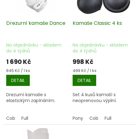
o
d
u
k
Drezurní kamaše Dance
Kamaše Classic 4 ks
t
ů
Na objednávku - skladem
Na objednávku - skladem
do 4 týdnů
do 4 týdnů
1 690 Kč
998 Kč
Měrná
Měrná
845 Kč / 1 ks
499 Kč / 1 ks
cena:
cena:
DETAIL
DETAIL
Drezurní kamaše s
Set 4 kusů kamaší s
elastickým zapínáním.
neoprenovou výplní.
Cob
Full
Pony
Cob
Full