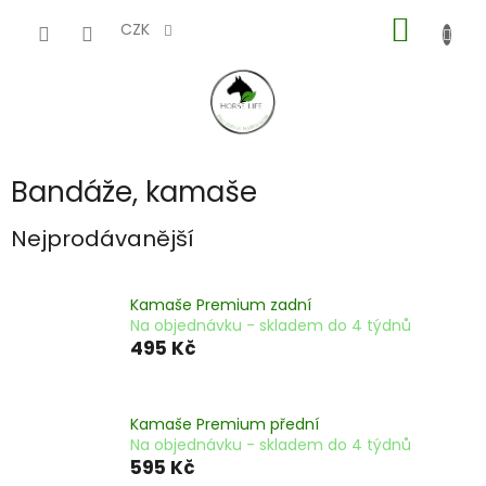
Přejít
NÁKUP
na
CZK
obsah
KOŠÍK
Bandáže, kamaše
Nejprodávanější
Kamaše Premium zadní
Na objednávku - skladem do 4 týdnů
495 Kč
Kamaše Premium přední
Na objednávku - skladem do 4 týdnů
595 Kč