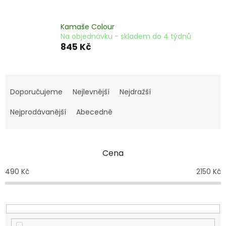
Kamaše Colour
Na objednávku - skladem do 4 týdnů
845 Kč
Ř
a
Doporučujeme
Nejlevnější
Nejdražší
z
e
Nejprodávanější
Abecedně
n
í
p
Cena
r
o
490
Kč
2150
Kč
d
u
k
t
ů