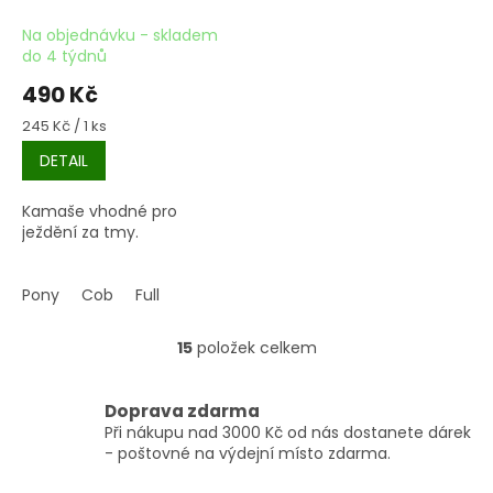
Na objednávku - skladem
do 4 týdnů
490 Kč
Měrná
245 Kč / 1 ks
cena:
DETAIL
Kamaše vhodné pro
ježdění za tmy.
Pony
Cob
Full
15
položek celkem
O
v
l
Doprava zdarma
á
Při nákupu nad 3000 Kč od nás dostanete dárek
d
- poštovné na výdejní místo zdarma.
a
c