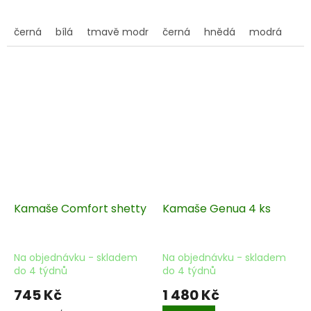
černá
bílá
tmavě modrá
černá
červená
hnědá
modrá
Kamaše Comfort shetty
Kamaše Genua 4 ks
Na objednávku - skladem
Na objednávku - skladem
do 4 týdnů
do 4 týdnů
745 Kč
1 480 Kč