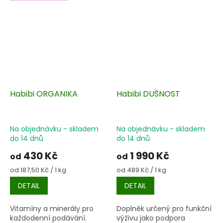
Habibi ORGANIKA
Habibi DUŠNOST
Na objednávku - skladem
Na objednávku - skladem
do 14 dnů
do 14 dnů
430 Kč
1 990 Kč
od
od
Měrná
Měrná
od 187,50 Kč / 1 kg
od 489 Kč / 1 kg
cena:
cena:
DETAIL
DETAIL
Vitamíny a minerály pro
Doplněk určený pro funkční
každodenní podávání.
výživu jako podpora