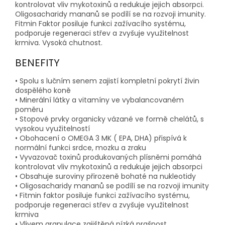
kontrolovat vliv mykotoxinů a redukuje jejich absorpci.
Oligosacharidy mananů se podílí se na rozvoji imunity.
Fitmin Faktor posiluje funkci zažívacího systému,
podporuje regeneraci střev a zvyšuje využitelnost
krmiva. Vysoká chutnost.
BENEFITY
• Spolu s lučním senem zajistí kompletní pokrytí živin
dospělého koně
• Minerální látky a vitamíny ve vybalancovaném
poměru
• Stopové prvky organicky vázané ve formě chelátů, s
vysokou využitelností
• Obohacení o OMEGA 3 MK ( EPA, DHA) přispívá k
normální funkci srdce, mozku a zraku
• Vyvazovač toxinů produkovaných plísněmi pomáhá
kontrolovat vliv mykotoxinů a redukuje jejich absorpci
• Obsahuje suroviny přirozeně bohaté na nukleotidy
• Oligosacharidy mananů se podílí se na rozvoji imunity
• Fitmin faktor posiluje funkci zažívacího systému,
podporuje regeneraci střev a zvyšuje využitelnost
krmiva
• Vlivem granulace zajištěná nízká prašnost