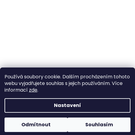
Používá soubory cookie. Dalším procházením tohoto
webu vyjadřujete souhlas s jejich používáním. Více
informací
zde
.
Nastavení
Vytvořil Shoptet
Pokud u nás nenajdete konkrétní produkt, neváhejte se
ozvat. Ve většině případů jej můžeme zajistit na
Odmítnout
Souhlasím
Copyright 2026
Horse life
. Všechna práva vyhrazena.
objednávku nebo od jiného dodavatele.