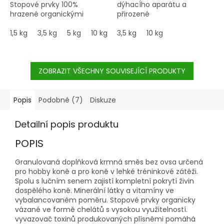
Stopové prvky 100%
dýhacÍho aparátu a
hrazené organickými
přirozené
formami. Vyvážené
obranyschopnosti u koní v
poměry vitamínu a
1,5 kg
3,5 kg
5 kg
10 kg
zájmovém chovu.
3,5 kg
20 kg
10 kg
minerálu přispívají k
Podávejte při nachlazení,
dobrému zdravotnímu
dušných stavech (RAO,
stavu, zdravému vývoji
COPD) pro Překlenutí
rostoucích koní a zvládání
ZOBRAZIT VŠECHNY SOUVISEJÍCÍ PRODUKTY
problémového období
zátěže. Jsou důležité i pro
nebo i dlouhodobě při
zdravou kůži, srst i kvalitní
chronických potížích.
kopytní rohovinu.
Popis
Podobné (7)
Diskuze
Detailní popis produktu
POPIS
Granulovaná doplňková krmná směs bez ovsa určená
pro hobby koně a pro koně v lehké tréninkové zátěži.
Spolu s lučním senem zajistí kompletní pokrytí živin
dospělého koně. Minerální látky a vitamíny ve
vybalancovaném poměru. Stopové prvky organicky
vázané ve formě chelátů s vysokou využitelností.
vyvazovač toxinů produkovaných plísněmi pomáhá