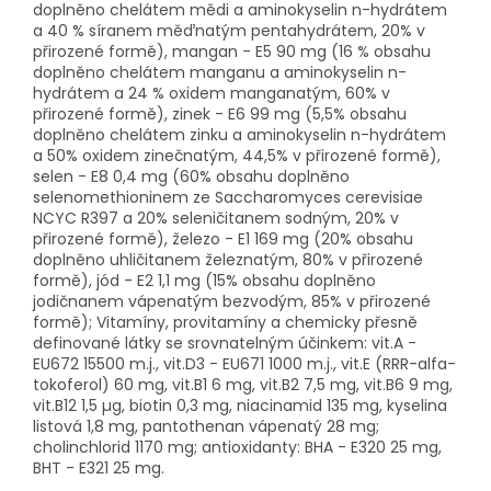
doplněno chelátem mědi a aminokyselin n-hydrátem
a 40 % síranem měďnatým pentahydrátem, 20% v
přirozené formě), mangan - E5 90 mg (16 % obsahu
doplněno chelátem manganu a aminokyselin n-
hydrátem a 24 % oxidem manganatým, 60% v
přirozené formě), zinek - E6 99 mg (5,5% obsahu
doplněno chelátem zinku a aminokyselin n-hydrátem
a 50% oxidem zinečnatým, 44,5% v přirozené formě),
selen - E8 0,4 mg (60% obsahu doplněno
selenomethioninem ze Saccharomyces cerevisiae
NCYC R397 a 20% seleničitanem sodným, 20% v
přirozené formě), železo - E1 169 mg (20% obsahu
doplněno uhličitanem železnatým, 80% v přirozené
formě), jód - E2 1,1 mg (15% obsahu doplněno
jodičnanem vápenatým bezvodým, 85% v přirozené
formě); Vitamíny, provitamíny a chemicky přesně
definované látky se srovnatelným účinkem: vit.A -
EU672 15500 m.j., vit.D3 - EU671 1000 m.j., vit.E (RRR-alfa-
tokoferol) 60 mg, vit.B1 6 mg, vit.B2 7,5 mg, vit.B6 9 mg,
vit.B12 1,5 µg, biotin 0,3 mg, niacinamid 135 mg, kyselina
listová 1,8 mg, pantothenan vápenatý 28 mg;
cholinchlorid 1170 mg; antioxidanty: BHA - E320 25 mg,
BHT - E321 25 mg.