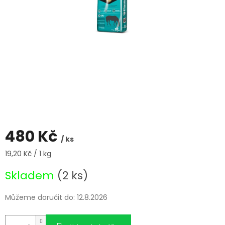
480 Kč
/ ks
Měrná
19,20 Kč / 1 kg
cena:
Skladem
(2 ks)
Můžeme doručit do:
12.8.2026