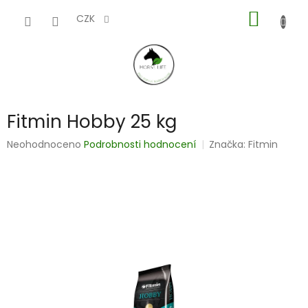
Přejít
NÁKUP
na
CZK
obsah
KOŠÍK
Fitmin Hobby 25 kg
Průměrné
Neohodnoceno
Podrobnosti hodnocení
Značka:
Fitmin
hodnocení
produktu
je
0,0
z
5
hvězdiček.