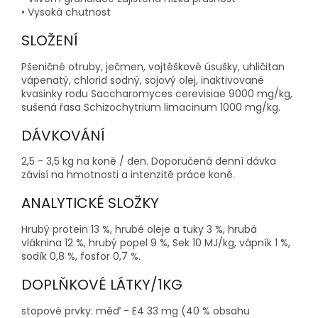
• Vysoká chutnost
SLOŽENÍ
Pšeničné otruby, ječmen, vojtěškové úsušky, uhličitan
vápenatý, chlorid sodný, sojový olej, inaktivované
kvasinky rodu Saccharomyces cerevisiae 9000 mg/kg,
sušená řasa Schizochytrium limacinum 1000 mg/kg.
DÁVKOVÁNÍ
2,5 - 3,5 kg na koně / den. Doporučená denní dávka
závisí na hmotnosti a intenzitě práce koně.
ANALYTICKÉ SLOŽKY
Hrubý protein 13 %, hrubé oleje a tuky 3 %, hrubá
vláknina 12 %, hrubý popel 9 %, Sek 10 MJ/kg, vápník 1 %,
sodík 0,8 %, fosfor 0,7 %.
DOPLŇKOVÉ LÁTKY/1KG
stopové prvky: měď - E4 33 mg (40 % obsahu