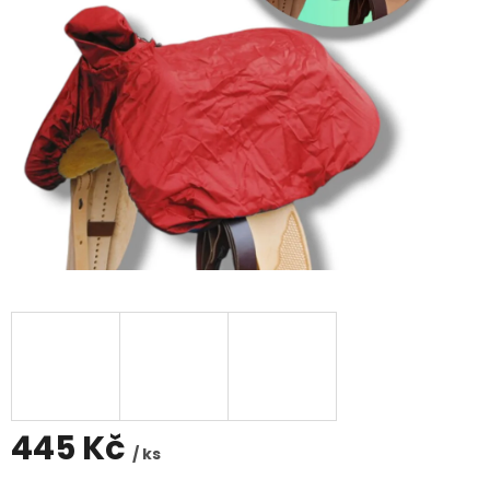
445 Kč
/ ks
Měrná