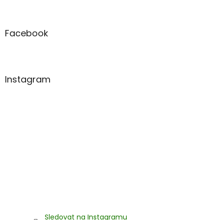
Z
á
p
a
Facebook
t
í
Instagram
Sledovat na Instagramu