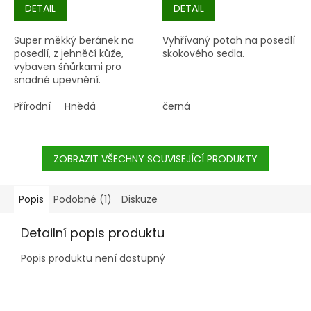
DETAIL
DETAIL
Super měkký beránek na
Vyhřívaný potah na posedlí
posedlí, z jehněčí kůže,
skokového sedla.
vybaven šňůrkami pro
snadné upevnění.
Přírodní
Hnědá
černá
ZOBRAZIT VŠECHNY SOUVISEJÍCÍ PRODUKTY
Popis
Podobné (1)
Diskuze
Detailní popis produktu
Popis produktu není dostupný