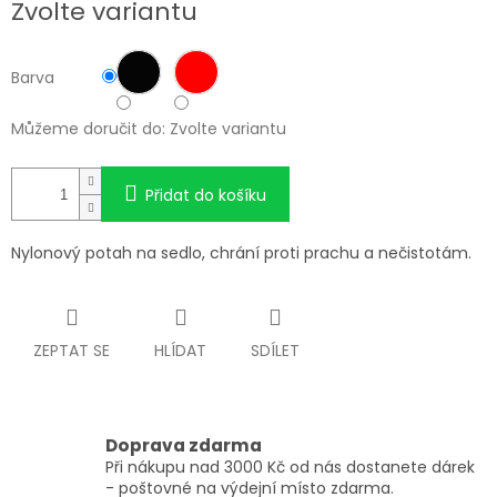
Zvolte variantu
cena:
Barva
Můžeme doručit do:
Zvolte variantu
Přidat do košíku
Nylonový potah na sedlo, chrání proti prachu a nečistotám.
ZEPTAT SE
HLÍDAT
SDÍLET
Doprava zdarma
Při nákupu nad 3000 Kč od nás dostanete dárek
- poštovné na výdejní místo zdarma.