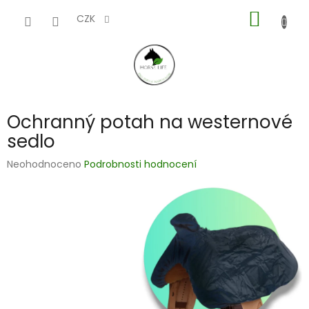
Přejít
NÁKUP
na
CZK
obsah
KOŠÍK
Ochranný potah na westernové
sedlo
Průměrné
Neohodnoceno
Podrobnosti hodnocení
hodnocení
produktu
je
0,0
z
5
hvězdiček.