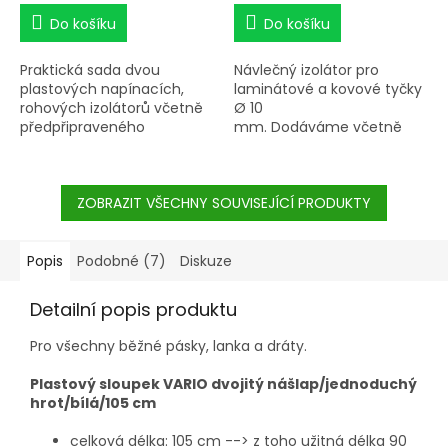
Do košíku
Do košíku
Praktická sada dvou
Návlečný izolátor pro
plastových napínacích,
laminátové a kovové tyčky
rohových izolátorů včetně
Ø 10
předpřipraveného
mm. Dodáváme včetně
ocelového lanka
plastové kleštiny, která
s vytvořeným okem.
slouží pro upevnění
Vhodné pro lano do Ø 8
izolátoru na tyčku v
mm, ocelový drát nebo
ZOBRAZIT VŠECHNY SOUVISEJÍCÍ PRODUKTY
požadované výšce.
Horse Wire drát. Pro rohové
kůly o maximálním
průměru 160 mm.
Popis
Podobné (7)
Diskuze
Detailní popis produktu
Pro všechny běžné pásky, lanka a dráty.
Plastový sloupek VARIO dvojitý nášlap/jednoduchý
hrot/bílá/105 cm
celková délka: 105 cm --> z toho užitná délka 90