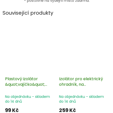
- poštovné na výdejní místo zdarma.
Související produkty
Plastový izolátor
Izolátor pro elektrický
&quot;vajíčko&quot;
ohradník, na
včetně ocelového lanka
sklolaminátové tyčky,
s okem - 2 ks
vnitřní kleština, pro
Na objednávku - skladem
Na objednávku - skladem
lanka a pásky - 25 ks
do 14 dnů
do 14 dnů
99 Kč
259 Kč