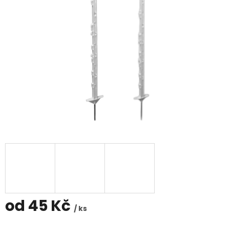
od
45 Kč
/ ks
Měrná