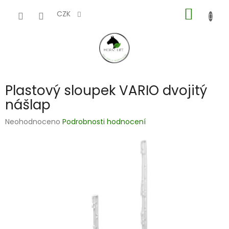
Přejít
NÁKUP
na
CZK
obsah
KOŠÍK
Plastový sloupek VARIO dvojitý
nášlap
Průměrné
Neohodnoceno
Podrobnosti hodnocení
hodnocení
produktu
je
0,0
z
5
hvězdiček.