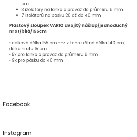
cm
3 izolátory na lanko a provaz do průměru 6 mm
7 izolátorů na pásku 20 až do 40 mm
Plastový sloupek VARIO dvojitý nášlap/jednoduchý
hrot/bílá/155cm
• celková délka 155 cm --> z toho užitná délka 140 cm,
délka hrotu 15 cm
• 5x pro lanko a provaz do průměru 6 mm
• 9x pro pásku do 40 mm
Z
á
p
a
Facebook
t
í
Instagram