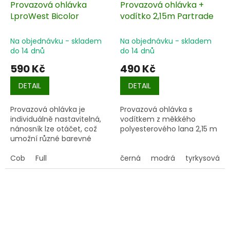
Provazová ohlávka
Provazová ohlávka +
LproWest Bicolor
vodítko 2,15m Partrade
Na objednávku - skladem
Na objednávku - skladem
do 14 dnů
do 14 dnů
590 Kč
490 Kč
DETAIL
DETAIL
Provazová ohlávka je
Provazová ohlávka s
individuálně nastavitelná,
vodítkem z měkkého
nánosník lze otáčet, což
polyesterového lana 2,15 m
umožní různé barevné
kombinace.
Cob
Full
černá
modrá
tyrkysová