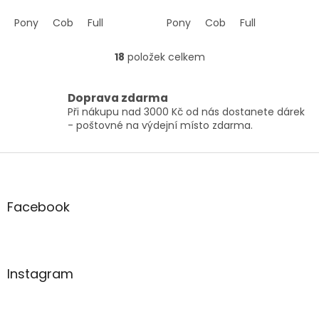
Pony
Cob
Full
Pony
Cob
Full
18
položek celkem
O
v
l
Doprava zdarma
á
Při nákupu nad 3000 Kč od nás dostanete dárek
d
- poštovné na výdejní místo zdarma.
a
c
í
Z
p
á
r
p
v
a
Facebook
k
t
y
í
v
ý
p
Instagram
i
s
u