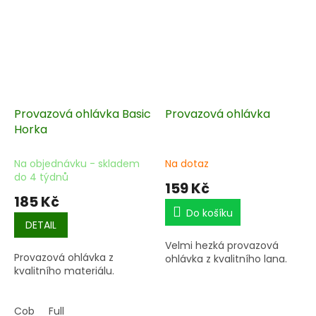
Provazová ohlávka Basic
Provazová ohlávka
Horka
Na objednávku - skladem
Na dotaz
do 4 týdnů
159 Kč
185 Kč
Do košíku
DETAIL
Velmi hezká provazová
Provazová ohlávka z
ohlávka z kvalitního lana.
kvalitního materiálu.
Cob
Full