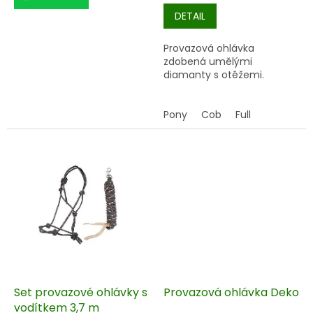
DETAIL
Provazová ohlávka
zdobená umělými
diamanty s otěžemi.
Pony
Cob
Full
Set provazové ohlávky s
Provazová ohlávka Deko
vodítkem 3,7 m