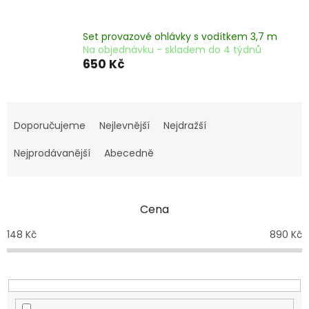
Set provazové ohlávky s vodítkem 3,7 m
Na objednávku - skladem do 4 týdnů
650 Kč
Ř
a
Doporučujeme
Nejlevnější
Nejdražší
z
e
Nejprodávanější
Abecedně
n
í
p
Cena
r
o
148
Kč
890
Kč
d
u
k
t
ů