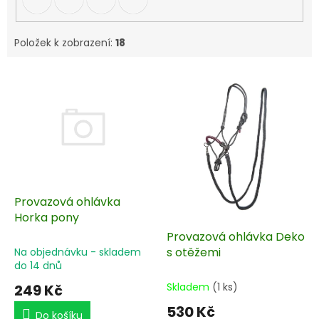
Položek k zobrazení:
18
V
ý
p
i
s
p
r
o
d
Provazová ohlávka
u
Horka pony
k
Provazová ohlávka Deko
t
s otěžemi
Na objednávku - skladem
ů
do 14 dnů
Skladem
(1 ks)
249 Kč
530 Kč
Do košíku