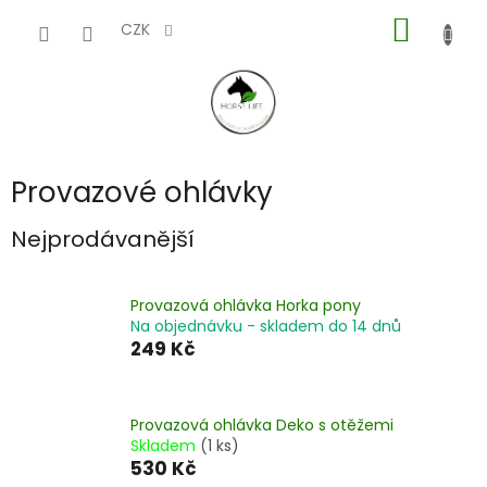
Přejít
NÁKUP
na
CZK
obsah
KOŠÍK
Provazové ohlávky
Nejprodávanější
Provazová ohlávka Horka pony
Na objednávku - skladem do 14 dnů
249 Kč
Provazová ohlávka Deko s otěžemi
Skladem
(1 ks)
530 Kč