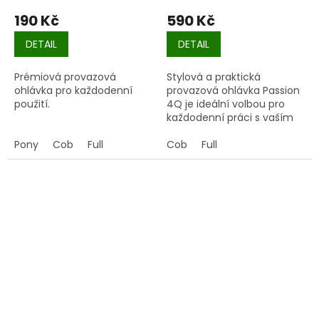
190 Kč
590 Kč
DETAIL
DETAIL
Prémiová provazová
Stylová a praktická
ohlávka pro každodenní
provazová ohlávka Passion
použití.
4Q je ideální volbou pro
každodenní práci s vaším
koněm.
Pony
Cob
Full
Cob
Full