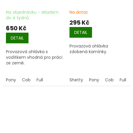
Na objednávku - skladem
Na dotaz
do 4 týdnů
295 Kč
650 Kč
DETAIL
DETAIL
Provazová ohlávka
Provazová ohlávka s
zdobená kamínky.
vodítkem vhodná pro práci
ze země.
Pony
Cob
Full
Shetty
Pony
Cob
Full