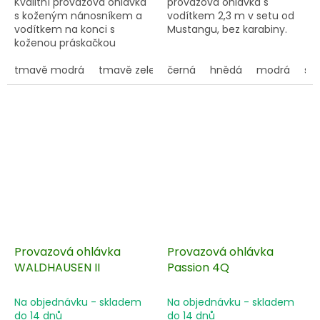
Kvalitní provazová ohlávka
provazová ohlávka s
s koženým nánosníkem a
vodítkem 2,3 m v setu od
vodítkem na konci s
Mustangu, bez karabiny.
koženou práskačkou
tmavě modrá
tmavě zelená
černá
fialová
hnědá
modrá
sv
Provazová ohlávka
Provazová ohlávka
WALDHAUSEN II
Passion 4Q
Na objednávku - skladem
Na objednávku - skladem
do 14 dnů
do 14 dnů