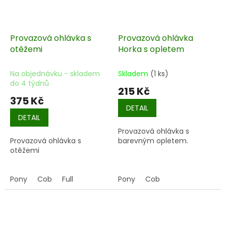
Provazová ohlávka s
Provazová ohlávka
otěžemi
Horka s opletem
Na objednávku - skladem
Skladem
(1 ks)
do 4 týdnů
215 Kč
375 Kč
DETAIL
DETAIL
Provazová ohlávka s
Provazová ohlávka s
barevným opletem.
otěžemi
Pony
Cob
Full
Pony
Cob