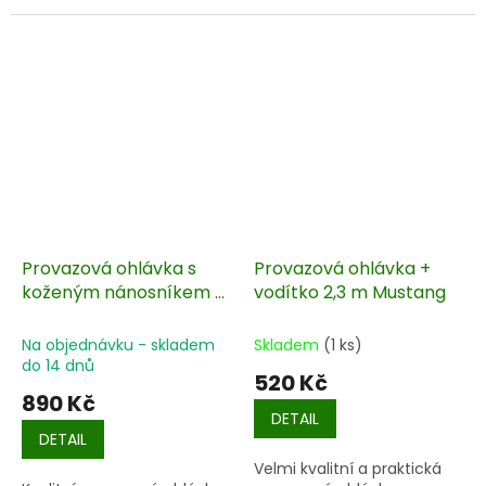
Provazová ohlávka s
Provazová ohlávka +
koženým nánosníkem a
vodítko 2,3 m Mustang
vodítkem
Na objednávku - skladem
Skladem
(1 ks)
do 14 dnů
520 Kč
890 Kč
DETAIL
DETAIL
Velmi kvalitní a praktická