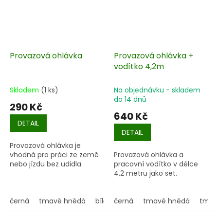
Provazová ohlávka
Provazová ohlávka +
vodítko 4,2m
Skladem
(1 ks)
Na objednávku - skladem
do 14 dnů
290 Kč
640 Kč
DETAIL
DETAIL
Provazová ohlávka je
vhodná pro práci ze země
Provazová ohlávka a
nebo jízdu bez udidla.
pracovní vodítko v délce
4,2 metru jako set.
černá
tmavě hnědá
bílá
černá
tmavě modrá
tmavě hnědá
modrá
tmav
ty