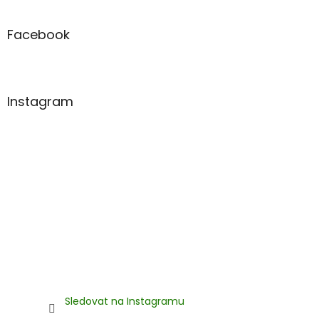
á
p
a
Facebook
t
í
Instagram
Sledovat na Instagramu