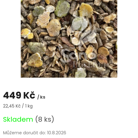
449 Kč
/ ks
Měrná
22,45 Kč / 1 kg
cena:
Skladem
(8 ks)
Můžeme doručit do:
10.8.2026