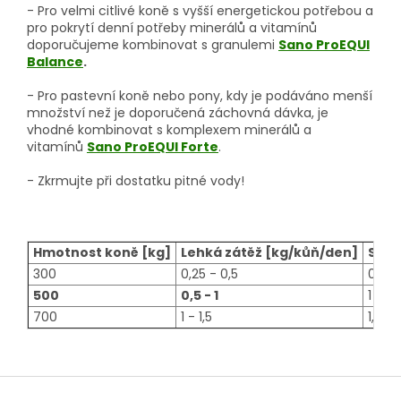
- Pro velmi citlivé koně s vyšší energetickou potřebou a
pro pokrytí denní potřeby minerálů a vitamínů
doporučujeme kombinovat s granulemi
Sano ProEQUI
Balance
.
- Pro pastevní koně nebo pony, kdy je podáváno menší
množství než je doporučená záchovná dávka, je
vhodné kombinovat s komplexem minerálů a
vitamínů
Sano ProEQUI Forte
.
- Zkrmujte při dostatku pitné vody!
Hmotnost koně [kg]
Lehká zátěž [kg/kůň/den]
Stře
300
0,25 - 0,5
0,5 -
500
0,5 - 1
1 - 1,5
700
1 - 1,5
1,5 - 
Z