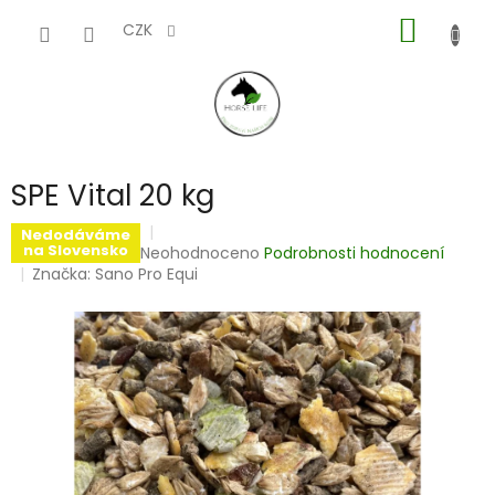
Přejít
NÁKUP
na
CZK
obsah
KOŠÍK
SPE Vital 20 kg
Nedodáváme
na Slovensko
Průměrné
Neohodnoceno
Podrobnosti hodnocení
hodnocení
Značka:
Sano Pro Equi
produktu
je
0,0
z
5
hvězdiček.