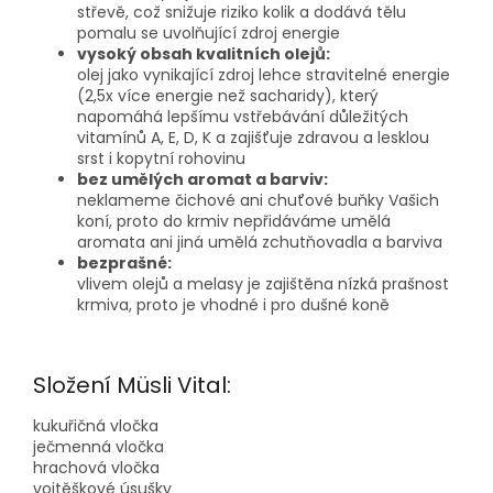
střevě, což snižuje riziko kolik a dodává tělu
pomalu se uvolňující zdroj energie
vysoký obsah kvalitních olejů:
olej jako vynikající zdroj lehce stravitelné energie
(2,5x více energie než sacharidy), který
napomáhá lepšímu vstřebávání důležitých
vitamínů A, E, D, K a zajišťuje zdravou a lesklou
srst i kopytní rohovinu
bez umělých aromat a barviv:
neklameme čichové ani chuťové buňky Vašich
koní, proto do krmiv nepřidáváme umělá
aromata ani jiná umělá zchutňovadla a barviva
bezprašné:
vlivem olejů a melasy je zajištěna nízká prašnost
krmiva, proto je vhodné i pro dušné koně
Složení Müsli Vital:
kukuřičná vločka
ječmenná vločka
hrachová vločka
vojtěškové úsušky