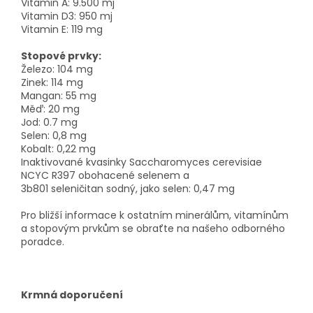
Vitamin A: 9.500 mj
Vitamin D3: 950 mj
Vitamin E: 119 mg
Stopové prvky:
Železo: 104 mg
Zinek: 114 mg
Mangan: 55 mg
Měď: 20 mg
Jod: 0.7 mg
Selen: 0,8 mg
Kobalt: 0,22 mg
Inaktivované kvasinky Saccharomyces cerevisiae
NCYC R397 obohacené selenem a
3b801 seleničitan sodný, jako selen: 0,47 mg
Pro bližší informace k ostatním minerálům, vitamínům
a stopovým prvkům se obraťte na našeho odborného
poradce.
Krmná doporučení