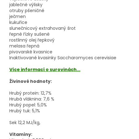
jablečné výlisky
otruby pšeničné
ječmen
kukuřice
slunečnicový extrahovaný šrot
řepné řízky sušené
rostlinný olej řepkový
melasa řepná
pivovarské kvasnice
Inaktivované kvasinky Saccharomyces cerevisiae
Více informací o surovinách...
Živinové hodnoty:
Hrubý protein: 12,7%
Hrubá vláknina: 7,6 %
Hrubý popel: 5,0%
Hrubý tuk: 5,1%
Sek 12,2 MJ/kg,
Vitamíny: