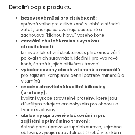
Detailní popis produktu
bezovsové müsli pro citlivé koně:
správná volba pro citlivé koně v lehké a střední
zátěži, energie se uvolňuje postupně a
zachovává "klidnou hlavu" Vašeho koně
cereální chutné krmivo s vysokou
stravitelností:
krmiva s lukrativní strukturou, s přirozenou vůní
po kvalitních surovinách, ideální i pro vybíravé
koně, šetrná k jejich citlivému trávení
vybalancovaný obsah vitamínů a minerálů:
pro zajištění komplexní denní potřeby minerálů a
vitamínů
snadno stravitelné kvalitní bílkoviny
(proteiny):
kvalitní vysoce stravitelné proteiny, které jsou
důležitým zdrojem aminokyselin pro obnovu a
tvorbu svaloviny
obiloviny upravené vločkováním pro
zajištění optimálního trávení:
šetrná parní úprava vstupních surovin, zejména
obilovin, zvyšující stravitelnost škrobů v tenkém