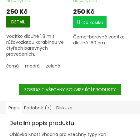
do 4 týdnů
do 4 týdnů
250 Kč
250 Kč
DETAIL
Do košíku
Vodítko dlouhé 1,8 m s
Černo-barevné vodítko
růžovozlatou karabinou ve
dlouhé 180 cm
čtyřech barevných
provedeních.
černá
modrá
zelená
vínová
ZOBRAZIT VŠECHNY SOUVISEJÍCÍ PRODUKTY
Popis
Podobné (7)
Diskuze
Detailní popis produktu
Ohlávka Knott vhodná pro všechny typy koní.