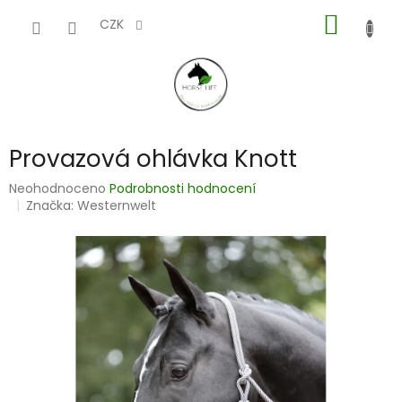
Přejít
NÁKUP
na
CZK
obsah
KOŠÍK
Provazová ohlávka Knott
Průměrné
Neohodnoceno
Podrobnosti hodnocení
hodnocení
Značka:
Westernwelt
produktu
je
0,0
z
5
hvězdiček.