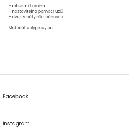
- robustní tkanina
- nastavitelná pomocí uzlů
-
dvojitý nátylník i nánosník
Materiál: polypropylen.
Z
á
p
a
Facebook
t
í
Instagram