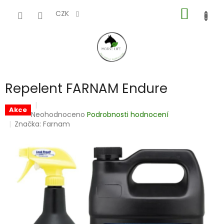
Přejít
NÁKUP
na
CZK
obsah
KOŠÍK
Repelent FARNAM Endure
Akce
Průměrné
Neohodnoceno
Podrobnosti hodnocení
hodnocení
Značka:
Farnam
produktu
je
0,0
z
5
hvězdiček.