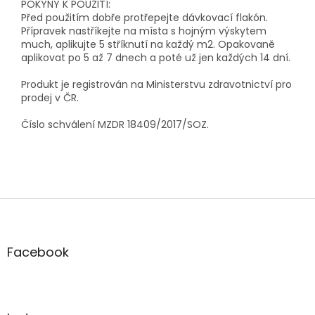
POKYNY K POUŽITÍ:
Před použitím dobře protřepejte dávkovací flakón.
Přípravek nastříkejte na místa s hojným výskytem
much, aplikujte 5 stříknutí na každý m2. Opakovaně
aplikovat po 5 až 7 dnech a poté už jen každých 14 dní.
Produkt je registrován na Ministerstvu zdravotnictví pro
prodej v ČR.
Číslo schválení MZDR 18409/2017/SOZ.
Z
á
p
a
Facebook
t
í