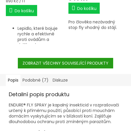
Měrná
890 Kč / 1 l
cena:
Do košíku
Do košíku
Pro člověka nezávadný
stop fly vhodný do stájí.
Lepidlo, které bojuje
rychle a efektivně
proti ovádům a
dalšímu hmyzu.
ZOBRAZIT VŠECHNY SOUVISEJÍCÍ PRODUKTY
Popis
Podobné (7)
Diskuze
Detailní popis produktu
ENDURE® FLY SPRAY je kapalný insekticid v rozprašovači
určený k přímému použití, působící proti mouchám
domácím vyskytujícím se v blízkosti koní. Zajišťuje
dlouhodobou ochranu proti zmíněným parazitům.