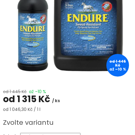
od 1 445
Kč
až –10 %
od 1 445 Kč
až –10 %
od
1 315 Kč
/ ks
Měrná
od 1 046,30 Kč / 1 l
cena:
Zvolte variantu