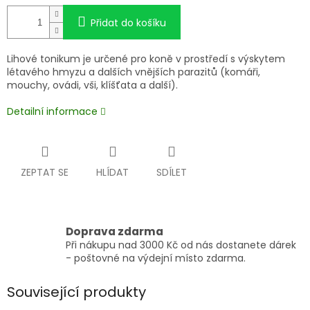
Přidat do košíku
Lihové tonikum je určené pro koně v prostředí s výskytem
létavého hmyzu a dalších vnějších parazitů (komáři,
mouchy, ovádi, vši, klíšťata a další).
Detailní informace
ZEPTAT SE
HLÍDAT
SDÍLET
Doprava zdarma
Při nákupu nad 3000 Kč od nás dostanete dárek
- poštovné na výdejní místo zdarma.
Související produkty