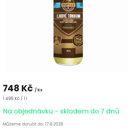
748 Kč
/ ks
Měrná
1 496 Kč / 1 l
cena:
Na objednávku - skladem do 7 dnů
Můžeme doručit do:
17.8.2026