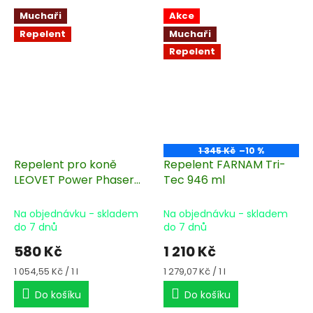
Muchaři
Akce
Repelent
Muchaři
Repelent
1 345 Kč
–10 %
Repelent pro koně
Repelent FARNAM Tri-
LEOVET Power Phaser
Tec 946 ml
550 ml
Na objednávku - skladem
Na objednávku - skladem
do 7 dnů
do 7 dnů
580 Kč
1 210 Kč
Měrná
Měrná
1 054,55 Kč / 1 l
1 279,07 Kč / 1 l
cena:
cena:
Do košíku
Do košíku