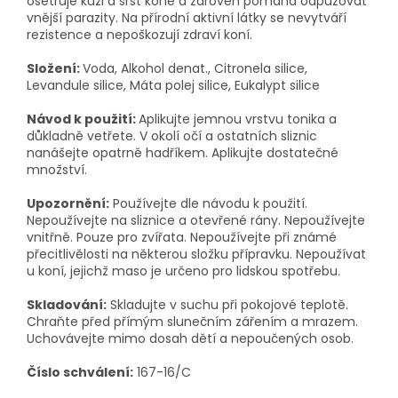
ošetřuje kůži a srst koně a zároveň pomáhá odpuzovat
vnější parazity. Na přírodní aktivní látky se nevytváří
rezistence a nepoškozují zdraví koní.
Složení:
Voda, Alkohol denat., Citronela silice,
Levandule silice, Máta polej silice, Eukalypt silice
Návod k použití:
Aplikujte jemnou vrstvu tonika a
důkladně vetřete. V okolí očí a ostatních sliznic
nanášejte opatrně hadříkem. Aplikujte dostatečné
množství.
Upozornění:
Používejte dle návodu k použití.
Nepoužívejte na sliznice a otevřené rány. Nepoužívejte
vnitřně. Pouze pro zvířata. Nepoužívejte při známé
přecitlivělosti na některou složku přípravku. Nepoužívat
u koní, jejichž maso je určeno pro lidskou spotřebu.
Skladování:
Skladujte v suchu při pokojové teplotě.
Chraňte před přímým slunečním zářením a mrazem.
Uchovávejte mimo dosah dětí a nepoučených osob.
Číslo schválení:
167-16/C