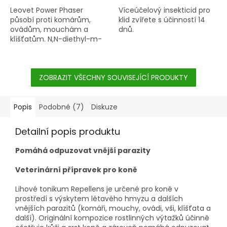
Leovet Power Phaser
Víceúčelový insekticid pro
působí proti komárům,
klid zvířete s účinností 14
ovádům, mouchám a
dnů.
klíšťatům. N,N-diethyl-m-
toluamid a Ethyl-
butylacetylaminopropionát
vykazuje stoprocentní
odpuzující účinek, ve
ZOBRAZIT VŠECHNY SOUVISEJÍCÍ PRODUKTY
spojení s originální
recepturou pak zajišťuje
optimální přilnavost
Popis
Podobné (7)
Diskuze
jmenovaných účinných
látek i když se kůň potí:
Detailní popis produktu
účinek trvá cca 7 hodin.
Pomáhá odpuzovat vnější parazity
Veterinární přípravek pro koně
Lihové tonikum Repellens je určené pro koně v
prostředí s výskytem létavého hmyzu a dalších
vnějších parazitů (komáři, mouchy, ovádi, vši, klíšťata a
další). Originální kompozice rostlinných výtažků účinně