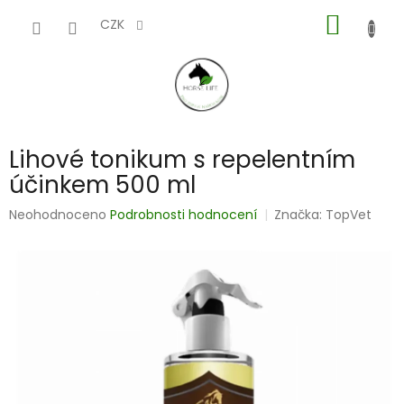
Přejít
NÁKUP
na
CZK
obsah
KOŠÍK
Lihové tonikum s repelentním
účinkem 500 ml
Průměrné
Neohodnoceno
Podrobnosti hodnocení
Značka:
TopVet
hodnocení
produktu
je
0,0
z
5
hvězdiček.