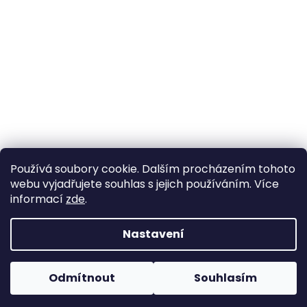
Používá soubory cookie. Dalším procházením tohoto
webu vyjadřujete souhlas s jejich používáním. Více
informací
zde
.
Nastavení
Vytvořil Shoptet
Pokud u nás nenajdete konkrétní produkt, neváhejte se
ozvat. Ve většině případů jej můžeme zajistit na
Odmítnout
Souhlasím
Copyright 2026
Horse life
. Všechna práva vyhrazena.
objednávku nebo od jiného dodavatele.