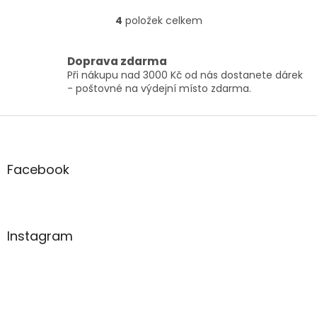
4
položek celkem
O
v
l
Doprava zdarma
á
Při nákupu nad 3000 Kč od nás dostanete dárek
d
- poštovné na výdejní místo zdarma.
a
c
í
Z
p
á
r
p
v
a
Facebook
k
t
y
í
v
ý
p
Instagram
i
s
u