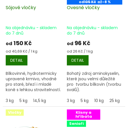
u
od
105 Kč
až
–8 %
k
Sójové vločky
Ovesné vločky
t
ů
Na objednávku - skladem
Na objednávku - skladem
do 7 dnů
do 7 dnů
150 Kč
96 Kč
od
od
Měrná
Měrná
od 40,69 Kč / 1 kg
od 26 Kč / 1 kg
cena:
cena:
DETAIL
DETAIL
Bílkovinné, hydrotermicky
Bohatý zdroj aminokyselin,
upravené krmivo, vhodné
které jsou velmi důležité
pro staré, březí i mladé
pro tvorbu bílkovin (tvorbu
koně s lehkou stravitelností.
svalů).
3 kg
5 kg
14,5 kg
3 kg
5 kg
10 kg
25 kg
Vločky
Klisny a
hříbata
Senioři