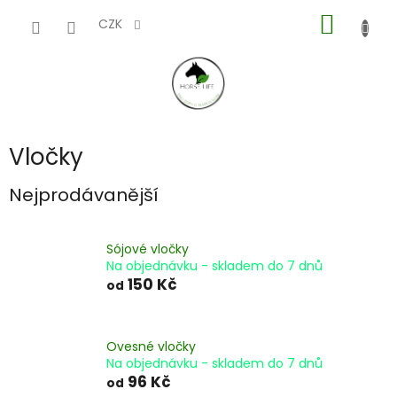
Přejít
NÁKUP
na
CZK
obsah
KOŠÍK
Vločky
Nejprodávanější
Sójové vločky
Na objednávku - skladem do 7 dnů
150 Kč
od
Ovesné vločky
Na objednávku - skladem do 7 dnů
96 Kč
od