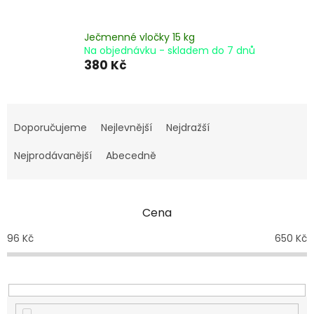
Ječmenné vločky 15 kg
Na objednávku - skladem do 7 dnů
380 Kč
Ř
a
Doporučujeme
Nejlevnější
Nejdražší
z
e
Nejprodávanější
Abecedně
n
í
p
Cena
r
o
96
Kč
650
Kč
d
u
k
t
ů