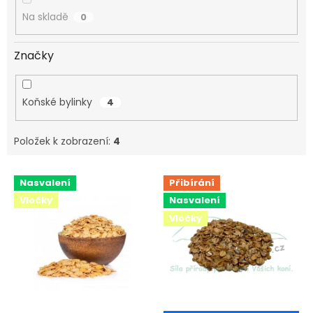
Na skladě
0
Značky
Koňské bylinky
4
Položek k zobrazení:
4
V
Nasvalení
Přibírání
ý
Vločky
Nasvalení
p
i
Vločky
s
p
r
o
d