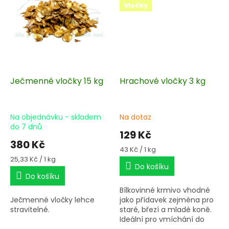
Vločky
Ječmenné vločky 15 kg
Hrachové vločky 3 kg
Na objednávku - skladem
Na dotaz
do 7 dnů
129 Kč
380 Kč
Měrná
43 Kč / 1 kg
cena:
Měrná
25,33 Kč / 1 kg
Do košíku
cena:
Do košíku
Bílkovinné krmivo vhodné
Ječmenné vločky lehce
jako přídavek zejména pro
stravitelné.
staré, březí a mladé koně.
Ideální pro vmíchání do
vlastních müsli směsí.