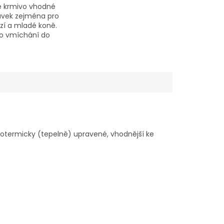
é krmivo vhodné
avek zejména pro
ezí a mladé koně.
ro vmíchání do
 müsli směsí.
otermicky (tepelně) upravené, vhodnější ke