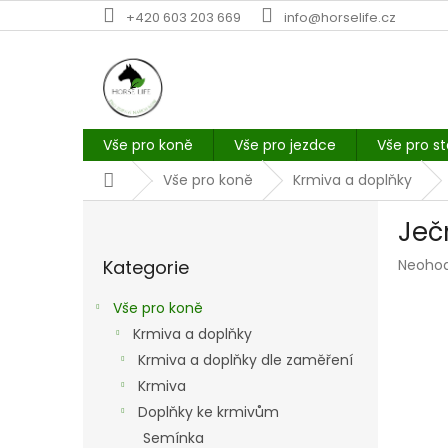
Přejít
+420 603 203 669
info@horselife.cz
na
obsah
Vše pro koně
Vše pro jezdce
Vše pro st
Domů
Vše pro koně
Krmiva a doplňky
P
Ječ
o
Přeskočit
s
Průmě
Kategorie
Neoho
kategorie
t
hodno
r
produk
Vše pro koně
a
je
Krmiva a doplňky
n
0,0
z
Krmiva a doplňky dle zaměření
n
5
í
Krmiva
hvězdi
p
Doplňky ke krmivům
a
Semínka