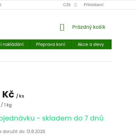
NÍ MÍSTO: BALÍKOVNA, PPL, GLS, SUPERVÝDEJNY, UPS
CZK
Přihlášení
POHOTOVOST
NÁKUPNÍ
Prázdný košík
KOŠÍK
í nakládání
Přeprava koní
Akce a slevy
E-booky 
 Kč
/ ks
/ 1 kg
bjednávku - skladem do 7 dnů
doručit do:
13.8.2026