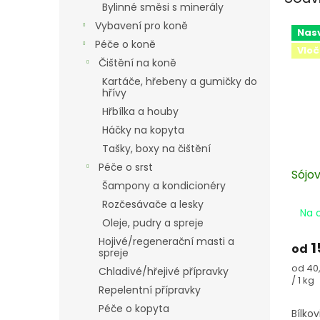
Bylinné směsi s minerály
Vybavení pro koně
Nas
Péče o koně
Vloč
Čištění na koně
Kartáče, hřebeny a gumičky do
hřívy
Hřbílka a houby
Háčky na kopyta
Tašky, boxy na čištění
Péče o srst
Sójo
Šampony a kondicionéry
Rozčesávače a lesky
Na 
Oleje, pudry a spreje
Hojivé/regenerační masti a
1
od
spreje
Měrn
od 40
Chladivé/hřejivé přípravky
cena:
/ 1 kg
Repelentní přípravky
Péče o kopyta
Bílko