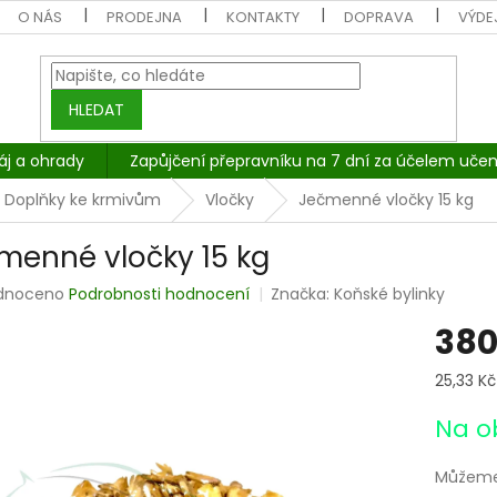
O NÁS
PRODEJNA
KONTAKTY
DOPRAVA
VÝDEJ
HLEDAT
áj a ohrady
Zapůjčení přepravníku na 7 dní za účelem učen
Doplňky ke krmivům
Vločky
Ječmenné vločky 15 kg
menné vločky 15 kg
rné
dnoceno
Podrobnosti hodnocení
Značka:
Koňské bylinky
cení
380
tu
Měrná
25,33 Kč 
cena:
Na o
ček.
Můžeme 