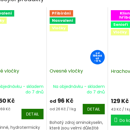
valení
Přibírání
Klisn
hříb
ky
Nasvalení
Senioři
Vločky
Vločky
od
105 Kč
až
–8 %
vé vločky
Ovesné vločky
Hrachov
objednávku - skladem
Na objednávku - skladem
do 7 dnů
do 7 dnů
50 Kč
96 Kč
129 Kč
od
á
Měrná
,69 Kč
od 26 Kč / 1 kg
DETAIL
Měrná
43 Kč / 1 k
cena:
DETAIL
cena:
Do k
Bohatý zdroj aminokyselin,
vinné, hydrotermicky
které jsou velmi důležité