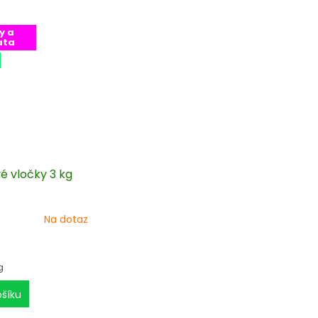
y a
ata
é vločky 3 kg
Na dotaz
g
ošíku