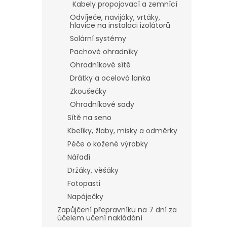
Kabely propojovací a zemnící
Odvíječe, navijáky, vrtáky,
hlavice na instalaci izolátorů
Solární systémy
Pachové ohradníky
Ohradníkové sítě
Drátky a ocelová lanka
Zkoušečky
Ohradníkové sady
Sítě na seno
Kbelíky, žlaby, misky a odměrky
Péče o kožené výrobky
Nářadí
Držáky, věšáky
Fotopasti
Napáječky
Zapůjčení přepravníku na 7 dní za
účelem učení nakládání