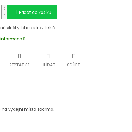
Přidat do košíku
é vločky lehce stravitelné.
í informace
ZEPTAT SE
HLÍDAT
SDÍLET
 na výdejní místo zdarma.