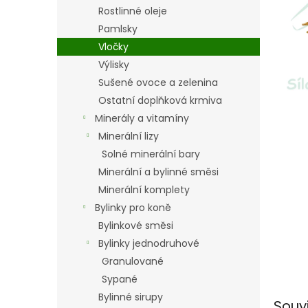
n
Rostlinné oleje
e
Pamlsky
l
Vločky
Výlisky
Sušené ovoce a zelenina
Ostatní doplňková krmiva
Minerály a vitamíny
Minerální lizy
Solné minerální bary
Minerální a bylinné směsi
Minerální komplety
Bylinky pro koně
Bylinkové směsi
Bylinky jednodruhové
Granulované
Sypané
Bylinné sirupy
Souv