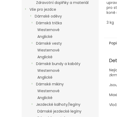
Zdravotní doplňky a materiál
uprav
pro st
Vše pro jezdce
koně 
Dámské oděvy
stravi
3 kg
Dámská trička
Westernové
Anglické
Popi
Dámské vesty
Westernové
Anglické
Det
Dámské bundy a kabáty
Neji
Westernové
zkrm
Anglické
Dámské mikiny
Jsou
Westernové
Maxi
Anglické
Jezdecké kalhoty/legíny
Vloč
Dámské jezdecké legíny