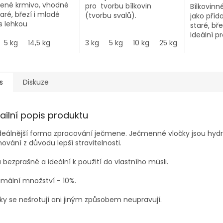
ené krmivo, vhodné
pro tvorbu bílkovin
Bílkovinn
aré, březí i mladé
(tvorbu svalů).
jako příd
s lehkou
staré, bř
telností.
Ideální p
5 kg
14,5 kg
3 kg
5 kg
10 kg
25 kg
vlastních
s
Diskuze
ailní popis produktu
deálnější forma zpracování ječmene. Ječmenné vločky jsou hydr
ování z důvodu lepší stravitelnosti.
 bezprašné a ideální k použití do vlastního müsli.
mální množství - 10%.
ky se nešrotují ani jiným způsobem neupravují.