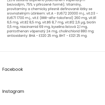
bezvodým, 75% v přirozené formě); Vitamíny,
provitamíny a chemicky přesně definované látky se
srovnatelným účinkem: vit.A - EU672 20000 m.j., vit.D3 -
EU671 1700 m.j., vit.E (RRR-alfa-tokoferol) 260 mg, vit.B1
6,5 mg, vit.B2 8,5 mg, vit.B6 8,7 mg, vit.B12 2,6 µg, biotin
0,5 mg, niacinamid 69 mg, kyselina listová 2,1 mg,
pantothenan vápenatý 24 mg, cholinchlorid 880 mg;
antioxidanty: BHA - E320 25 mg, BHT - E321 25 mg.
Z
á
p
a
Facebook
t
í
Instagram