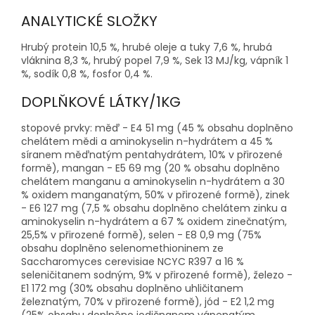
ANALYTICKÉ SLOŽKY
Hrubý protein 10,5 %, hrubé oleje a tuky 7,6 %, hrubá
vláknina 8,3 %, hrubý popel 7,9 %, Sek 13 MJ/kg, vápník 1
%, sodík 0,8 %, fosfor 0,4 %.
DOPLŇKOVÉ LÁTKY/1KG
stopové prvky: měď - E4 51 mg (45 % obsahu doplněno
chelátem mědi a aminokyselin n-hydrátem a 45 %
síranem měďnatým pentahydrátem, 10% v přirozené
formě), mangan - E5 69 mg (20 % obsahu doplněno
chelátem manganu a aminokyselin n-hydrátem a 30
% oxidem manganatým, 50% v přirozené formě), zinek
- E6 127 mg (7,5 % obsahu doplněno chelátem zinku a
aminokyselin n-hydrátem a 67 % oxidem zinečnatým,
25,5% v přirozené formě), selen - E8 0,9 mg (75%
obsahu doplněno selenomethioninem ze
Saccharomyces cerevisiae NCYC R397 a 16 %
seleničitanem sodným, 9% v přirozené formě), železo -
E1 172 mg (30% obsahu doplněno uhličitanem
železnatým, 70% v přirozené formě), jód - E2 1,2 mg
(25% obsahu doplněno jodičnanem vápenatým