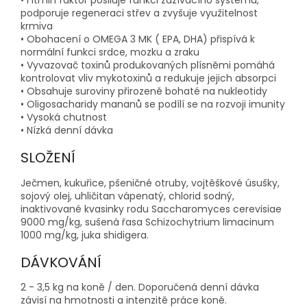
• Fitmin faktor posiluje funkci zažívacího systému,
podporuje regeneraci střev a zvyšuje využitelnost
krmiva
• Obohacení o OMEGA 3 MK ( EPA, DHA) přispívá k
normální funkci srdce, mozku a zraku
• Vyvazovač toxinů produkovaných plísněmi pomáhá
kontrolovat vliv mykotoxinů a redukuje jejich absorpci
• Obsahuje suroviny přirozeně bohaté na nukleotidy
• Oligosacharidy mananů se podílí se na rozvoji imunity
• Vysoká chutnost
• Nízká denní dávka
SLOŽENÍ
Ječmen, kukuřice, pšeničné otruby, vojtěškové úsušky,
sojový olej, uhličitan vápenatý, chlorid sodný,
inaktivované kvasinky rodu Saccharomyces cerevisiae
9000 mg/kg, sušená řasa Schizochytrium limacinum
1000 mg/kg, juka shidigera.
DÁVKOVÁNÍ
2 - 3,5 kg na koně / den. Doporučená denní dávka
závisí na hmotnosti a intenzitě práce koně.