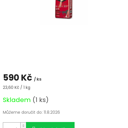
590 Kč
/ ks
Měrná
23,60 Kč / 1 kg
cena:
Skladem
(1 ks)
Můžeme doručit do:
11.8.2026