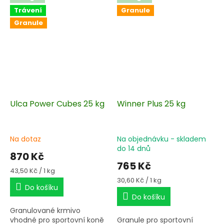
Trávení
Granule
Granule
Ulca Power Cubes 25 kg
Winner Plus 25 kg
Na dotaz
Na objednávku - skladem
do 14 dnů
870 Kč
765 Kč
Měrná
43,50 Kč / 1 kg
cena:
Měrná
30,60 Kč / 1 kg
Do košíku
cena:
Do košíku
Granulované krmivo
vhodné pro sportovní koně
Granule pro sportovní