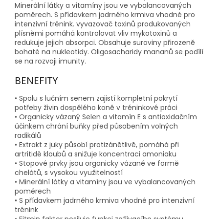
Minerální látky a vitamíny jsou ve vybalancovaných
poměrech. S přídavkem jadrného krmiva vhodné pro
intenzivní trénink. vyvazovač toxinů produkovaných
plísněmi pomáhá kontrolovat vliv mykotoxinů a
redukuje jejich absorpci. Obsahuje suroviny přirozeně
bohaté na nukleotidy. Oligosacharidy mananů se podílí
se na rozvoji imunity.
BENEFITY
• Spolu s lučním senem zajistí kompletní pokrytí
potřeby živin dospělého koně v tréninkové práci
• Organicky vázaný Selen a vitamín E s antioxidačním
účinkem chrání buňky před působením volných
radikálů
• Extrakt z juky působí protizánětlivě, pomáhá při
artritidě kloubů a snižuje koncentraci amoniaku
• Stopové prvky jsou organicky vázané ve formě
chelátů, s vysokou využitelností
• Minerální látky a vitamíny jsou ve vybalancovaných
poměrech
• S přídavkem jadrného krmiva vhodné pro intenzivní
trénink