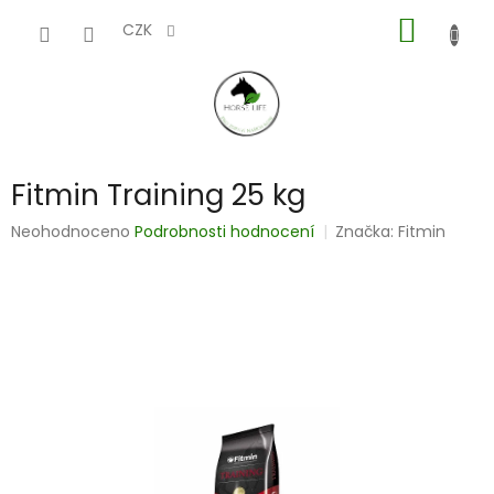
Přejít
NÁKUP
na
CZK
obsah
KOŠÍK
Fitmin Training 25 kg
Průměrné
Neohodnoceno
Podrobnosti hodnocení
Značka:
Fitmin
hodnocení
produktu
je
0,0
z
5
hvězdiček.