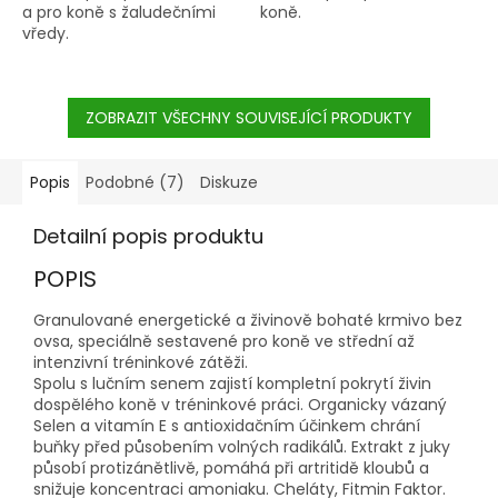
a pro koně s žaludečními
koně.
vředy.
ZOBRAZIT VŠECHNY SOUVISEJÍCÍ PRODUKTY
Popis
Podobné (7)
Diskuze
Detailní popis produktu
POPIS
Granulované energetické a živinově bohaté krmivo bez
ovsa, speciálně sestavené pro koně ve střední až
intenzivní tréninkové zátěži.
Spolu s lučním senem zajistí kompletní pokrytí živin
dospělého koně v tréninkové práci. Organicky vázaný
Selen a vitamín E s antioxidačním účinkem chrání
buňky před působením volných radikálů. Extrakt z juky
působí protizánětlivě, pomáhá při artritidě kloubů a
snižuje koncentraci amoniaku. Cheláty, Fitmin Faktor.