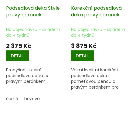
Podsedlová deka Style
Korekční podsedlová
pravý beránek
deka pravý beránek
Na objednávku - skladem
Na objednávku - skladem
do 4 týdnů
do 4 týdnů
2 375 Kč
3 875 Kč
DETAIL
DETAIL
Prodyšná luxusní
Velmi kvalitní korekční
podsedlová dečka s
podsedlová deka s
pravým beránkem.
paměťovou pěnou a
pravým beránkem pro
naprostý komfort koně i
černá
béžová
jezdce.