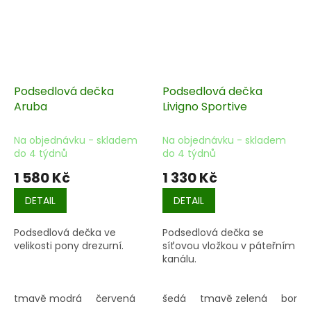
Podsedlová dečka
Podsedlová dečka
Aruba
Livigno Sportive
Na objednávku - skladem
Na objednávku - skladem
do 4 týdnů
do 4 týdnů
1 580 Kč
1 330 Kč
DETAIL
DETAIL
Podsedlová dečka ve
Podsedlová dečka se
velikosti pony drezurní.
síťovou vložkou v páteřním
kanálu.
tmavě modrá
červená
šedá
tmavě zelená
bordó