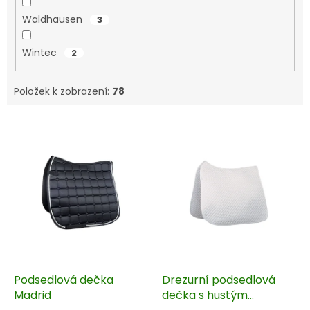
Waldhausen
3
Wintec
2
Položek k zobrazení:
78
V
ý
p
i
s
p
r
o
d
u
k
Podsedlová dečka
Drezurní podsedlová
t
Madrid
dečka s hustým
ů