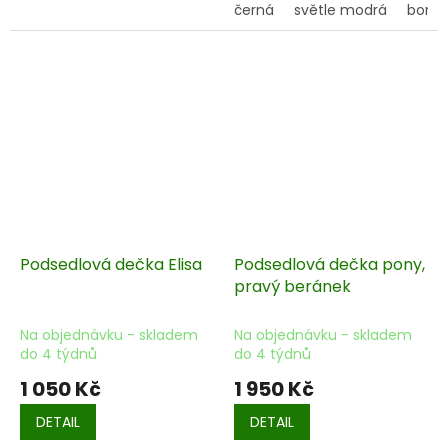
černá
světle modrá
bordó
Podsedlová dečka Elisa
Podsedlová dečka pony,
pravý beránek
Na objednávku - skladem
Na objednávku - skladem
do 4 týdnů
do 4 týdnů
1 050 Kč
1 950 Kč
DETAIL
DETAIL