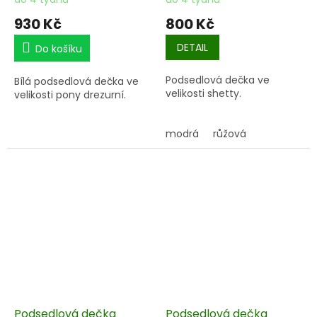
930 Kč
800 Kč
DETAIL
Do košíku
Podsedlová dečka ve
Bílá podsedlová dečka ve
velikosti shetty.
velikosti pony drezurní.
modrá
růžová
Podsedlová dečka
Podsedlová dečka