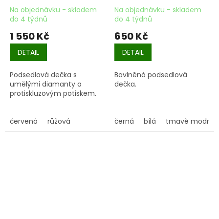
Na objednávku - skladem
Na objednávku - skladem
do 4 týdnů
do 4 týdnů
1 550 Kč
650 Kč
DETAIL
DETAIL
Podsedlová dečka s
Bavlněná podsedlová
umělými diamanty a
dečka.
protiskluzovým potiskem.
červená
růžová
černá
bílá
tmavě modrá