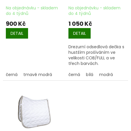
prošíváním
Na objednávku - skladem
Na objednávku - skladem
do 4 týdnů
do 4 týdnů
900 Kč
1 050 Kč
DETAIL
DETAIL
Drezurní odsedlová dečka s
hustším prošíváním ve
velikosti COB/FULL a ve
třech barvách.
černá
tmavě modrá
černá
bílá
modrá