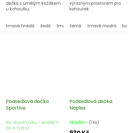
dečka s umělým kožíškem
výrazným prostorem pro
u kohoutku.
kohoutek.
tmavě hnědá
šedá
tmavě modrá
černá
tmavě modrá
modrá
tmavě zel
bord
Podsedlová dečka
Podsedlová dečka
Sportive
Naples
Na objednávku - skladem
Skladem
(1 ks)
do 4 týdnů
930 Kč