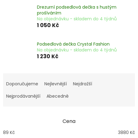
Drezurní podsedlová dečka s hustým
prošíváním
Na objednávku - skladem do 4 týdnů
1 050 Kč
Podsedlová dečka Crystal Fashion
Na objednávku - skladem do 4 týdnů
1 230 Kč
Ř
a
Doporučujeme
Nejlevnější
Nejdražší
z
e
Nejprodávanější
Abecedně
n
í
p
Cena
r
o
89
Kč
3880
Kč
d