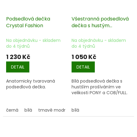
Podsedlová dečka
Všestranná podsedlová
Crystal Fashion
dečka s hustým
prošíváním
Na objednávku - skladem
Na objednávku - skladem
do 4 týdnů
do 4 týdnů
1 230 Kč
1 050 Kč
DETAIL
DETAIL
Anatomicky tvarovaná
Bílá podsedlová dečka s
podsedlová dečka.
hustším prošíváním ve
velikosti PONY a COB/FULL.
černá
bílá
tmavě modrá
bílá
tmavě zelená
fialová
tm