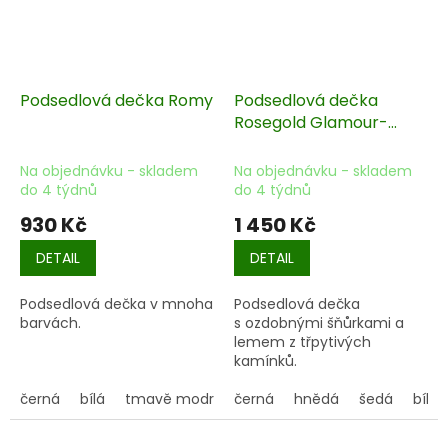
Podsedlová dečka Romy
Podsedlová dečka
Rosegold Glamour-
Style
Na objednávku - skladem
Na objednávku - skladem
do 4 týdnů
do 4 týdnů
930 Kč
1 450 Kč
DETAIL
DETAIL
Podsedlová dečka v mnoha
Podsedlová dečka
barvách.
s ozdobnými šňůrkami a
lemem z třpytivých
kamínků.
černá
bílá
tmavě modrá
černá
červená
hnědá
růžová
šedá
petrolej
bílá