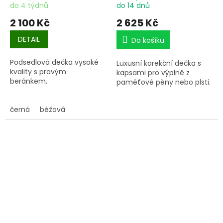
do 4 týdnů
do 14 dnů
2 100 Kč
2 625 Kč
DETAIL
Do košíku
Podsedlová dečka vysoké
Luxusní korekční dečka s
kvality s pravým
kapsami pro výplně z
beránkem.
paměťové pěny nebo plsti.
černá
béžová