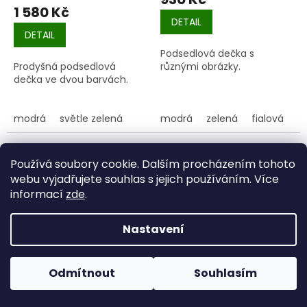
1 580 Kč
DETAIL
DETAIL
Podsedlová dečka s
Prodyšná podsedlová
různými obrázky.
dečka ve dvou barvách.
modrá
světle zelená
modrá
zelená
fialová
o
Používá soubory cookie. Dalším procházením tohoto
webu vyjadřujete souhlas s jejich používáním. Více
informací
zde
.
Nastavení
Pokud u nás nenajdete konkrétní produkt, neváhejte se
ozvat. Ve většině případů jej můžeme zajistit na
Odmítnout
Souhlasím
objednávku nebo od jiného dodavatele.
Podsedlová dečka
Podsedlová dečka