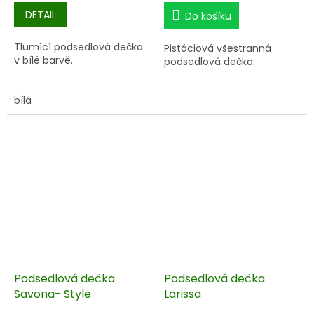
DETAIL
Do košíku
Tlumící podsedlová dečka
Pistáciová všestranná
v bílé barvě.
podsedlová dečka.
bílá
Podsedlová dečka
Podsedlová dečka
Savona- Style
Larissa