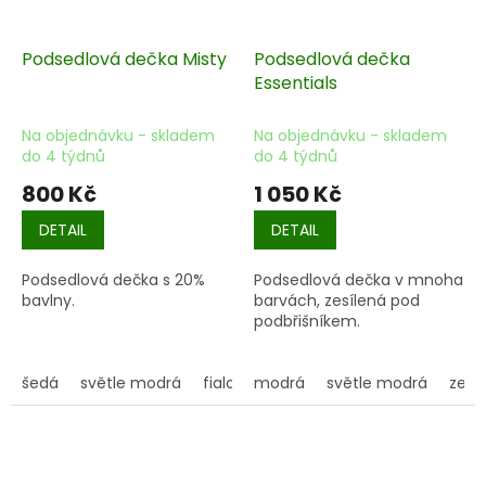
Podsedlová dečka Misty
Podsedlová dečka
Essentials
Na objednávku - skladem
Na objednávku - skladem
do 4 týdnů
do 4 týdnů
800 Kč
1 050 Kč
DETAIL
DETAIL
Podsedlová dečka s 20%
Podsedlová dečka v mnoha
bavlny.
barvách, zesílená pod
podbřišníkem.
šedá
světle modrá
fialová
modrá
vínová
světle modrá
červená
zele