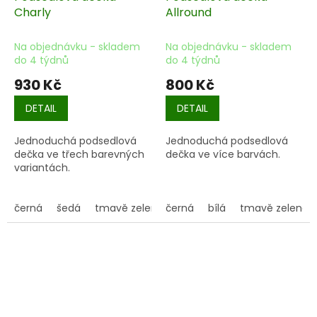
Charly
Allround
Na objednávku - skladem
Na objednávku - skladem
do 4 týdnů
do 4 týdnů
930 Kč
800 Kč
DETAIL
DETAIL
Jednoduchá podsedlová
Jednoduchá podsedlová
dečka ve třech barevných
dečka ve více barvách.
variantách.
černá
šedá
tmavě zelená
černá
bílá
tmavě zelená