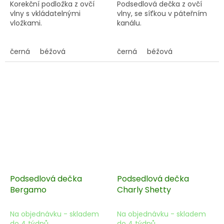
Korekční podložka z ovčí
Podsedlová dečka z ovčí
vlny s vkládatelnými
vlny, se síťkou v páteřním
vložkami.
kanálu.
černá
béžová
černá
béžová
Podsedlová dečka
Podsedlová dečka
Bergamo
Charly Shetty
Na objednávku - skladem
Na objednávku - skladem
do 4 týdnů
do 4 týdnů