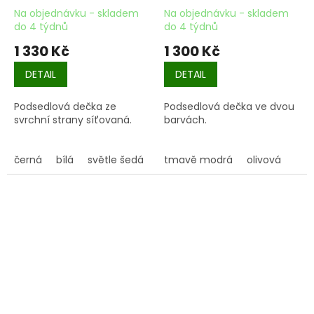
Na objednávku - skladem
Na objednávku - skladem
do 4 týdnů
do 4 týdnů
1 330 Kč
1 300 Kč
DETAIL
DETAIL
Podsedlová dečka ze
Podsedlová dečka ve dvou
svrchní strany síťovaná.
barvách.
černá
bílá
světle šedá
tmavě modrá
olivová