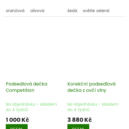
oranžová
olivová
šedá
světle zelená
Podsedlová dečka
Korekční podsedlová
Competition
dečka z ovčí vlny
Na objednávku - skladem
Na objednávku - skladem
do 4 týdnů
do 4 týdnů
1 000 Kč
3 880 Kč