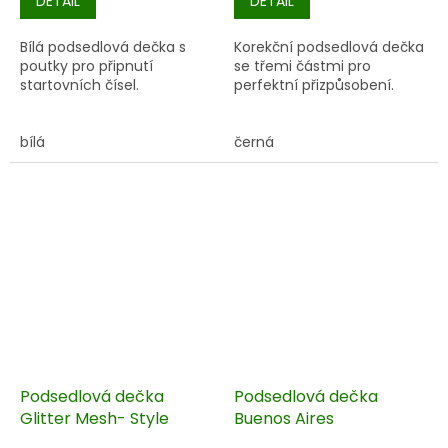
DETAIL
DETAIL
Bílá podsedlová dečka s
Korekční podsedlová dečka
poutky pro připnutí
se třemi částmi pro
startovních čísel.
perfektní přizpůsobení.
bílá
černá
Podsedlová dečka
Podsedlová dečka
Glitter Mesh- Style
Buenos Aires