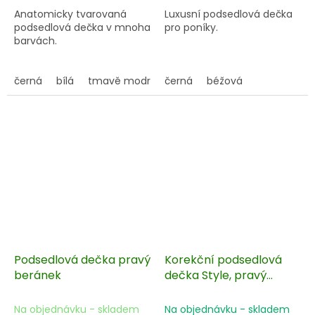
Anatomicky tvarovaná
Luxusní podsedlová dečka
podsedlová dečka v mnoha
pro poníky.
barvách.
černá
bílá
tmavě modrá
černá
světle modrá
béžová
růžová
tm.
Podsedlová dečka pravý
Korekční podsedlová
beránek
dečka Style, pravý
beránek
Na objednávku - skladem
Na objednávku - skladem