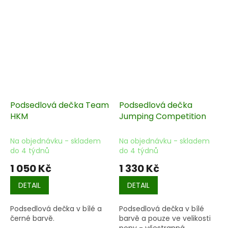
Podsedlová dečka Team
Podsedlová dečka
HKM
Jumping Competition
Na objednávku - skladem
Na objednávku - skladem
do 4 týdnů
do 4 týdnů
1 050 Kč
1 330 Kč
DETAIL
DETAIL
Podsedlová dečka v bílé a
Podsedlová dečka v bílé
černé barvě.
barvě a pouze ve velikosti
pony - všestranná.