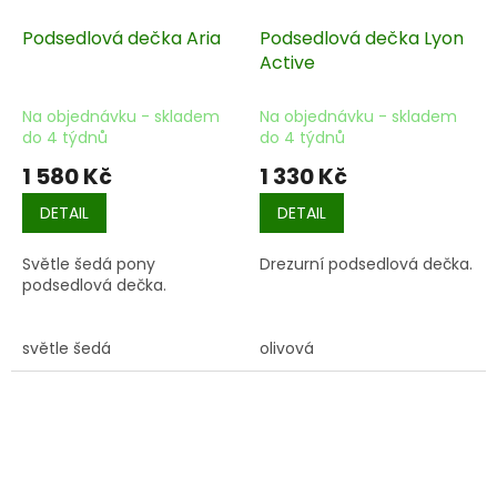
Podsedlová dečka Aria
Podsedlová dečka Lyon
Active
Na objednávku - skladem
Na objednávku - skladem
do 4 týdnů
do 4 týdnů
1 580 Kč
1 330 Kč
DETAIL
DETAIL
Světle šedá pony
Drezurní podsedlová dečka.
podsedlová dečka.
světle šedá
olivová