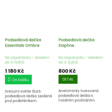
Podsedlová dečka
Podsedlová dečka
Essentials Ombre
Daphne
Na objednávku - skladem
Na objednávku - skladem
do 4 týdnů
do 4 týdnů
1 180 Kč
800 Kč
DETAIL
Do košíku
Anatomicky tvarovaná
Drezurní světle žlutá
podsedlová dečka s
podsedlová dečka zesílená
módním prošíváním.
pod podbřišníkem.