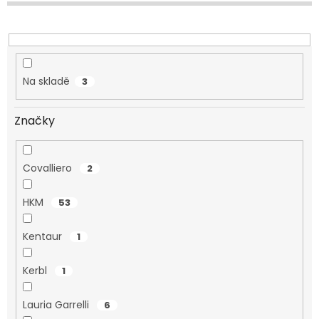
u
k
t
ů
Na skladě
3
Značky
Covalliero
2
HKM
53
Kentaur
1
Kerbl
1
Lauria Garrelli
6