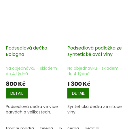
Podsedlová dečka
Podsedlová podložka ze
Bologna
syntetické ovčí vlny
Na objednávku - skladem
Na objednávku - skladem
do 4 týdnů
do 4 týdnů
800 Kč
1 300 Kč
DETAIL
DETAIL
Podsedlová dečka ve více
Syntetická dečka z imitace
barvách a velikostech.
vlny.
tmavě modrá
zelená
červená
černá
růžová
béžová
petrolejová