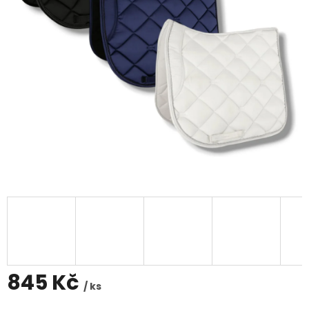
845 Kč
/ ks
Měrná