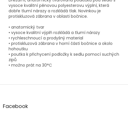
vysoce kvalitní pěnovou polyesterovu výplní, která
dobře tlumí nárazy a rozkládá tlak. Novinkou je
protiskluzová zábrana v oblasti bočnice.
• anatomický tvar
• vysoce kvalitní výplň rozkládá a tlumí nárazy
• rychleschnoucí a prodyšný material
• protiskluzová zábrana v horní části bočnice a okolo
hohoutku
• poutka k přichycení podložky k sedlu pomocí suchých
zipů
• možno prát na 30°C
Z
á
p
a
Facebook
t
í