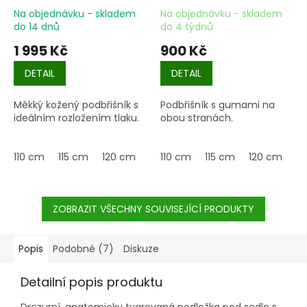
Na objednávku - skladem
Na objednávku - skladem
do 14 dnů
do 4 týdnů
1 995 Kč
900 Kč
DETAIL
DETAIL
Měkký kožený podbřišník s
Podbřišník s gumami na
ideálním rozložením tlaku.
obou stranách.
110 cm
115 cm
120 cm
125 cm
110 cm
130 cm
115 cm
135 cm
120 cm
14
12
ZOBRAZIT VŠECHNY SOUVISEJÍCÍ PRODUKTY
Popis
Podobné (7)
Diskuze
Detailní popis produktu
Drezurní, anatomicky tvarovaná podložka pod sedlo s