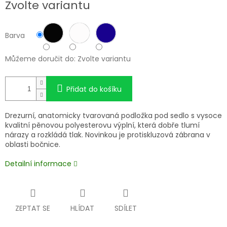
Zvolte variantu
cena:
Barva
Můžeme doručit do:
Zvolte variantu
Přidat do košíku
Drezurní, anatomicky tvarovaná podložka pod sedlo s vysoce
kvalitní pěnovou polyesterovu výplní, která dobře tlumí
nárazy a rozkládá tlak. Novinkou je protiskluzová zábrana v
oblasti bočnice.
Detailní informace
ZEPTAT SE
HLÍDAT
SDÍLET