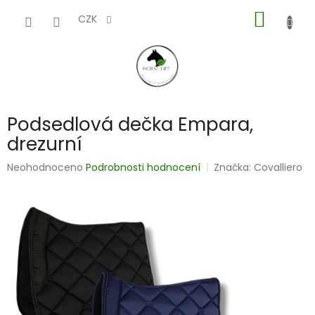
Přejít
NÁKUP
na
CZK
obsah
KOŠÍK
Podsedlová dečka Empara,
drezurní
Průměrné
Neohodnoceno
Podrobnosti hodnocení
Značka:
Covalliero
hodnocení
produktu
je
0,0
z
5
hvězdiček.