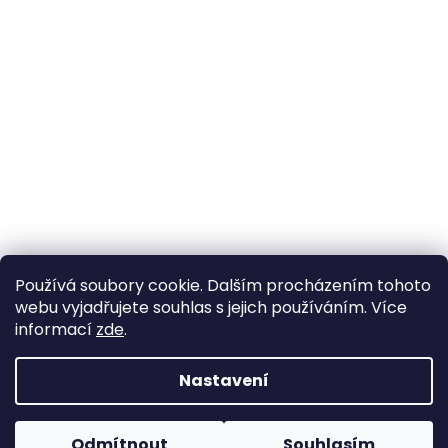
Používá soubory cookie. Dalším procházením tohoto
webu vyjadřujete souhlas s jejich používáním. Více
informací
zde
.
Nastavení
Vytvořil Shoptet
Pokud u nás nenajdete konkrétní produkt, neváhejte se
ozvat. Ve většině případů jej můžeme zajistit na
Odmítnout
Souhlasím
Copyright 2026
Horse life
. Všechna práva vyhrazena.