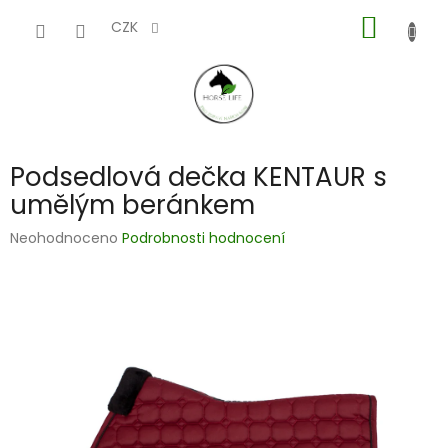
Přejít
NÁKUP
na
CZK
obsah
KOŠÍK
Podsedlová dečka KENTAUR s
umělým beránkem
Průměrné
Neohodnoceno
Podrobnosti hodnocení
hodnocení
produktu
je
0,0
z
5
hvězdiček.