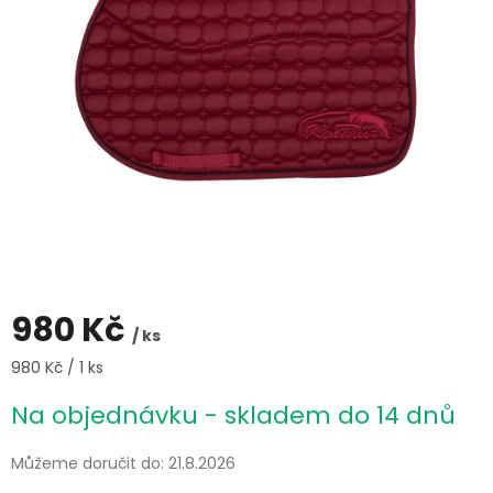
980 Kč
/ ks
Měrná
980 Kč / 1 ks
cena:
Na objednávku - skladem do 14 dnů
Můžeme doručit do:
21.8.2026