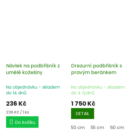
Návlek na podbřišník z
Drezurní podbřišník s
umělé kožešiny
pravým beránkem
Na objednávku - skladem
Na objednávku - skladem
do 14 dnů
do 4 týdnů
236 Kč
1 750 Kč
Měrná
236 Kč / 1 ks
DETAIL
cena:
Do košíku
50 cm
55 cm
60 cm
65