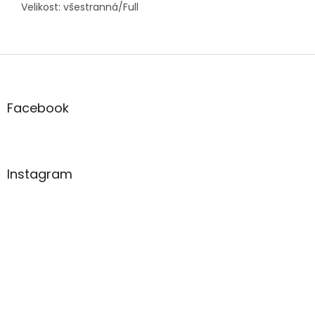
Velikost: všestranná/Full
Z
á
p
a
Facebook
t
í
Instagram