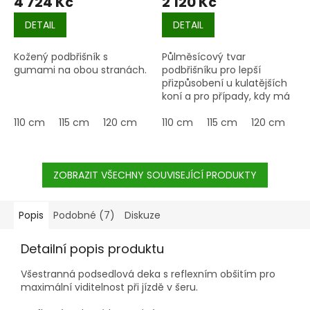
4 724 Kč
2 120 Kč
DETAIL
DETAIL
Kožený podbřišník s
Půlměsícový tvar
gumami na obou stranách.
podbřišníku pro lepší
přizpůsobení u kulatějších
koní a pro případy, kdy má
sedlo tendenci sklouzávat
110 cm
115 cm
120 cm
125 cm
dopředu.
110 cm
130 cm
115 cm
135 cm
120 cm
14
12
ZOBRAZIT VŠECHNY SOUVISEJÍCÍ PRODUKTY
Popis
Podobné (7)
Diskuze
Detailní popis produktu
Všestranná podsedlová deka s reflexním obšitím pro
maximální viditelnost při jízdě v šeru.