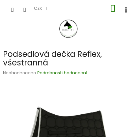
Přejít
NÁKUP
na
CZK
obsah
KOŠÍK
Podsedlová dečka Reflex,
všestranná
Průměrné
Neohodnoceno
Podrobnosti hodnocení
hodnocení
produktu
je
0,0
z
5
hvězdiček.