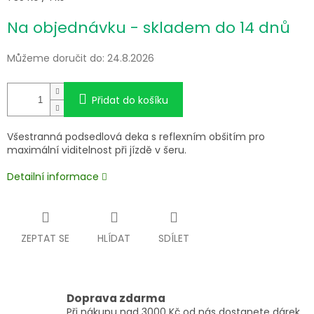
cena:
Na objednávku - skladem do 14 dnů
Můžeme doručit do:
24.8.2026
Přidat do košíku
Všestranná podsedlová deka s reflexním obšitím pro
maximální viditelnost při jízdě v šeru.
Detailní informace
ZEPTAT SE
HLÍDAT
SDÍLET
Doprava zdarma
Při nákupu nad 3000 Kč od nás dostanete dárek