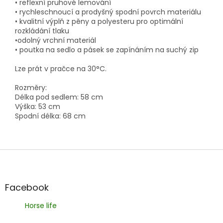
• reflexní pruhové lemování
• rychleschnoucí a prodyšný spodní povrch materiálu
• kvalitní výplň z pěny a polyesteru pro optimální
rozkládání tlaku
•odolný vrchní materiál
• poutka na sedlo a pásek se zapínáním na suchý zip
Lze prát v pračce na 30°C.
Rozměry:
Délka pod sedlem: 58 cm
Výška: 53 cm
Spodní délka: 68 cm
Z
á
p
a
Facebook
t
Horse life
í