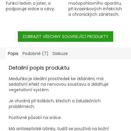
funkci ledvin a jater, a
močopohlavního aparátu,
podporuje srdce a cévy.
při kvasinkových infekcích
a chronických zánětech.
ZOBRAZIT VŠECHNY SOUVISEJÍCÍ PRODUKTY
Popis
Podobné (7)
Diskuze
Detailní popis produktu
Meduňka je ideální prostředek ke zklidnění, má
sedativní efekt na nervovou soustavu a zklidňuje
vegetativní systém.
Je vhodná při kolikách, křečích a žaludečních
problémech.
Pozitivně působí na srdce.
Má antiseptické účinky, tudíž se používá na kožní