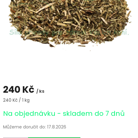
240 Kč
/ ks
Měrná
240 Kč / 1 kg
cena:
Na objednávku - skladem do 7 dnů
Můžeme doručit do:
17.8.2026