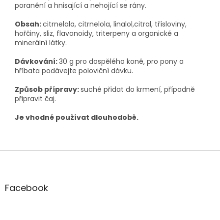
poranění a hnisající a nehojící se rány.
Obsah:
citrnelala, citrnelola, linalol,citral, třísloviny,
hořčiny, sliz, flavonoidy, triterpeny a organické a
minerální látky.
Dávkování:
30 g pro dospělého koně, pro pony a
hříbata podávejte poloviční dávku.
Způsob přípravy:
suché přidat do krmení, případně
připravit čaj.
Je vhodné používat dlouhodobě.
Z
á
p
a
Facebook
t
í