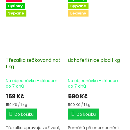
Bylinky
Sypané
Sypané
Ledviny
Třezalka tečkovaná nať
Lichořeřišnice plod 1 kg
1 kg
Na objednávku - skladem
Na objednávku - skladem
do 7 dnů
do 7 dnů
159 Kč
590 Kč
Měrná
Měrná
159 Kč / 1 kg
590 Kč / 1 kg
cena:
cena:
Do košíku
Do košíku
Třezalka upravuje zažívání,
Pomáhá při onemocnění