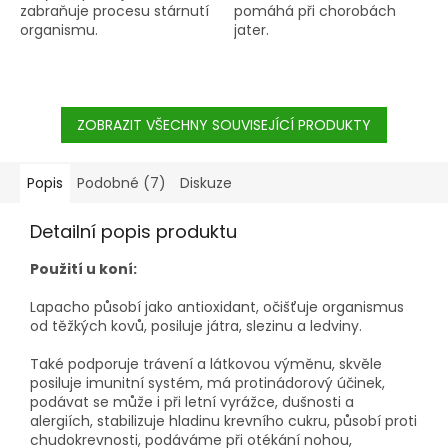
zabraňuje procesu stárnutí
pomáhá při chorobách
organismu.
jater.
ZOBRAZIT VŠECHNY SOUVISEJÍCÍ PRODUKTY
Popis
Podobné (7)
Diskuze
Detailní popis produktu
Použití u koní:
Lapacho působí jako antioxidant, očišťuje organismus
od těžkých kovů, posiluje játra, slezinu a ledviny.
Také podporuje trávení a látkovou výměnu, skvěle
posiluje imunitní systém, má protinádorový účinek,
podávat se může i při letní vyrážce, dušnosti a
alergiích, stabilizuje hladinu krevního cukru, působí proti
chudokrevnosti, podáváme při otékání nohou,