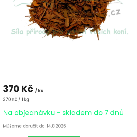
370 Kč
/ ks
Měrná
370 Kč / 1 kg
cena:
Na objednávku - skladem do 7 dnů
Můžeme doručit do:
14.8.2026