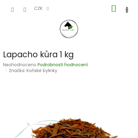
Přejít
NÁKUP
na
CZK
obsah
KOŠÍK
Lapacho kůra 1 kg
Průměrné
Neohodnoceno
Podrobnosti hodnocení
hodnocení
Značka:
Koňské bylinky
produktu
je
0,0
z
5
hvězdiček.