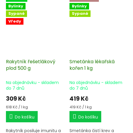
Bylinky
Bylinky
Sypané
Sypané
Vředy
Rakytník řešetlákový
Smetánka lékařská
plod 500 g
kořen 1 kg
Na objednávku - skladem
Na objednávku - skladem
do 7 dnů
do 7 dnů
309 Kč
419 Kč
Měrná
Měrná
618 Kč / 1 kg
419 Kč / 1 kg
cena:
cena:
Do košíku
Do košíku
Rakytník posiluje imunitu a
Smetánka čistí krev a