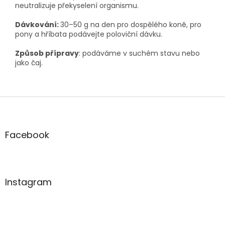
neutralizuje překyselení organismu.
Dávkování:
30–50 g na den pro dospělého koně, pro
pony a hříbata podávejte poloviční dávku.
Způsob přípravy
: podáváme v suchém stavu nebo
jako čaj.
Z
á
p
a
Facebook
t
í
Instagram