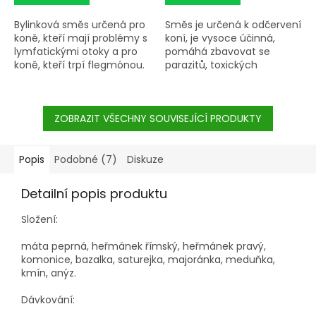
Bylinková směs určená pro
Směs je určená k odčervení
koně, kteří mají problémy s
koní, je vysoce účinná,
lymfatickými otoky a pro
pomáhá zbavovat se
koně, kteří trpí flegmónou.
parazitů, toxických
Ucpaný lymfatický systém
odpadních látek a plísní a
dokáže v koňském těle
vytváří v organismu
způsobit mnoho problémů,
optimální prostředí pro
jelikož neodchází z
ZOBRAZIT VŠECHNY SOUVISEJÍCÍ PRODUKTY
užitečnou mikroflóru.
organismu toxické látky.
Popis
Podobné (7)
Diskuze
Detailní popis produktu
Složení:
máta peprná, heřmánek římský, heřmánek pravý,
komonice, bazalka, saturejka, majoránka, meduňka,
kmín, anýz.
Dávkování: