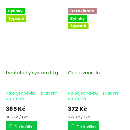
Bylinky
Detoxikace
Sypané
Bylinky
Sypané
Lymfatický systém 1 kg
Odčervení 1 kg
Na objednávku - skladem
Na objednávku - skladem
do 7 dnů
do 7 dnů
365 Kč
372 Kč
Měrná
Měrná
365 Kč / 1 kg
372 Kč / 1 kg
cena:
cena:
Do košíku
Do košíku