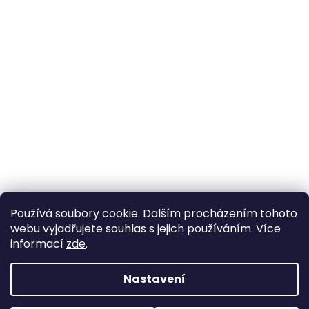
Používá soubory cookie. Dalším procházením tohoto
webu vyjadřujete souhlas s jejich používáním. Více
informací
zde
.
Nastavení
Vytvořil Shoptet
Pokud u nás nenajdete konkrétní produkt, neváhejte se