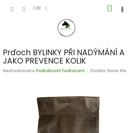
Přejít
NÁKUP
na
CZK
obsah
KOŠÍK
Prďoch BYLINKY PŘI NADÝMÁNÍ A
JAKO PREVENCE KOLIK
Průměrné
Neohodnoceno
Podrobnosti hodnocení
Značka:
Horse life
hodnocení
produktu
je
0,0
z
5
hvězdiček.