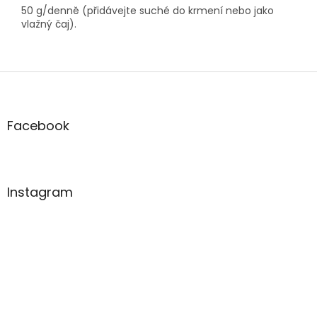
50 g/denně (přidávejte suché do krmení nebo jako
vlažný čaj).
Z
á
p
a
Facebook
t
í
Instagram