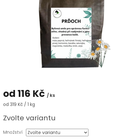
od
116 Kč
/ ks
Měrná
od 319 Kč / 1 kg
cena:
Zvolte variantu
Množství