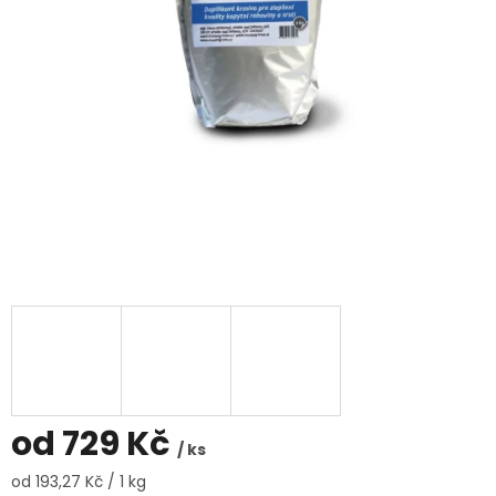
od
729 Kč
/ ks
Měrná
od 193,27 Kč / 1 kg