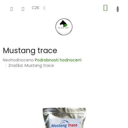
Přejít
NÁKUP
na
CZK
obsah
KOŠÍK
Mustang trace
Průměrné
Neohodnoceno
Podrobnosti hodnocení
hodnocení
Značka:
Mustang trace
produktu
je
0,0
z
5
hvězdiček.