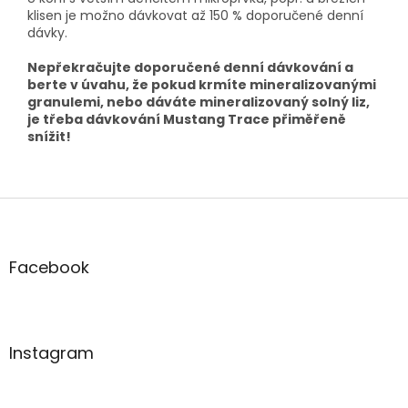
klisen je možno dávkovat až 150 % doporučené denní
dávky.
Nepřekračujte doporučené denní dávkování a
berte v úvahu, že pokud krmíte mineralizovanými
granulemi, nebo dáváte mineralizovaný solný liz,
je třeba dávkování Mustang Trace přiměřeně
snížit!
Z
á
p
a
Facebook
t
í
Instagram