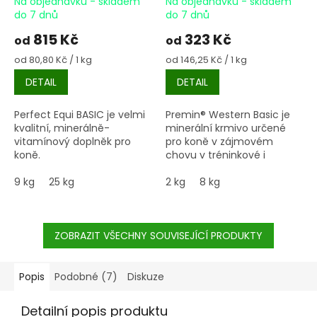
Na objednávku - skladem
Na objednávku - skladem
do 7 dnů
do 7 dnů
815 Kč
323 Kč
od
od
Měrná
Měrná
od 80,80 Kč / 1 kg
od 146,25 Kč / 1 kg
cena:
cena:
DETAIL
DETAIL
Perfect Equi BASIC je velmi
Premin® Western Basic je
kvalitní, minerálně-
minerální krmivo určené
vitamínový doplněk pro
pro koně v zájmovém
koně.
chovu v tréninkové i
soutěžní westernové zátěži.
9 kg
25 kg
2 kg
8 kg
ZOBRAZIT VŠECHNY SOUVISEJÍCÍ PRODUKTY
Popis
Podobné (7)
Diskuze
Detailní popis produktu