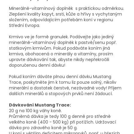
Minerálně-vitamínový doplněk s praktickou odměrkou.
Zlepšení kvality kopyt, srsti, kůže a hřívy s vychytaným
složením, odpovídajícím potřebám koní v regionu
Střední Evropa.
Krmivo ve je formě granulek. Podávejte jako jediný
minerálně-vitamínový doplněk k pastvě/senu popř.
statkovým krmivům. Pokud podáváte koním jiná
krmiva, obohacená o minerály a vitamíny, prosím
upravte dávkování tak, abyste nikdy nepřekročili
doporučenou denní dávku!
Pokud koním dáváte plnou denní dávku Mustang
Trace, poskytněte jim k tomu liz pouze solný, nikoliv
minerální a dostatek čerstvé, nezávadné vody! Příjem
dalších minerálů a stopových prvků není žádoucí.
Dávkování Mustang Trace:
20 g na 100 kg váhy koně.
Průměrná dávka je tedy 100 g denně pro středně
velkého koně (400 - 500 kg) při potížích. Udržovací
dávka pro zdravého koně je 50 g.
U koní s větším deficitem mikroprvků, popř. u březích