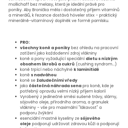
mollichaff bez melasy, která je ideální právě pro
poníky. Aby Bronička měla i dostatečný příjem vitamínů
a minerálů, k řezance dostává höveler stixx - praktický
minerálně-vitamínový doplněk ve formě pamlsku.
PRO:
všechny koně a poníky
bez ohledu na pracovní
zatížení jako každodenní zdroj vlákniny
koně a pony vyžadující speciální
dietu s nízkým
obsahem škrobů a cukrů
(cushing syndrom...)
koně trpící nebo náchylné
k laminitidě
koně
s nadváhou
koně se
žaludečními vředy
jako
částečná náhrada sena
pro koně, kde je
potřebný opravdu velmi nízký příjem kalorií
Vyrobený z jedinečné směsi sušené trávy, slámy,
sójového oleje, přírodního aroma, a granulek
vlákniny - vše pro maximální "lákavost" a
podporu žvýkání
esenciální mastné kyseliny ze
sójového
oleje
podporují udržovat zdravou kůži a podporují