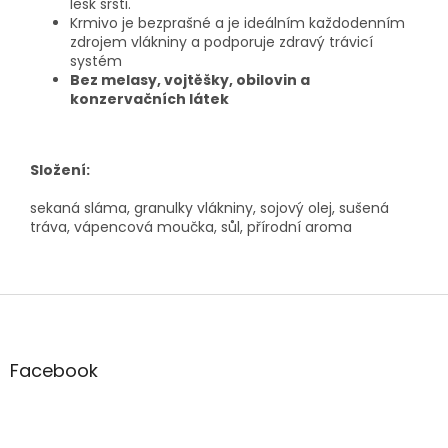
lesk srsti.
Krmivo je bezprašné a je ideálním každodenním
zdrojem vlákniny a podporuje zdravý trávicí
systém
Bez melasy, vojtěšky, obilovin a
konzervačních látek
Složení:
sekaná sláma, granulky vlákniny, sojový olej, sušená
tráva, vápencová moučka, sůl, přírodní aroma
Z
á
p
a
Facebook
t
í