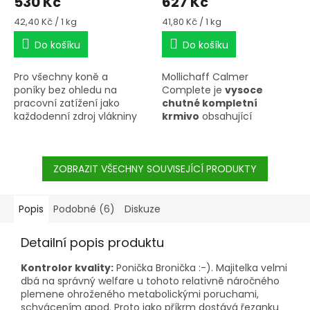
530 Kč
627 Kč
Měrná
Měrná
42,40 Kč / 1 kg
41,80 Kč / 1 kg
cena:
cena:
Do košíku
Do košíku
Pro všechny koně a
Mollichaff Calmer
poníky
bez ohledu na
Complete je
vysoce
pracovní zatížení jako
chutné kompletní
každodenní zdroj vlákniny
krmivo
obsahující
vyváženou směs, pelet
bohatých na vlákninu,
ovesné slámy, sušené
ZOBRAZIT VŠECHNY SOUVISEJÍCÍ PRODUKTY
trávy, bylinek, sójového
oleje, vitamínů, minerálů,
vápeníku a stopových
prvků
Popis
Podobné (6)
Diskuze
Detailní popis produktu
Kontrolor kvality:
Ponička Bronička :-). Majitelka velmi
dbá na správný welfare u tohoto relativně náročného
plemene ohroženého metabolickými poruchami,
schvácením apod. Proto jako příkrm dostává řezanku