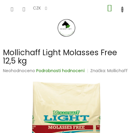
Přejít
NÁKUP
na
CZK
obsah
KOŠÍK
Mollichaff Light Molasses Free
12,5 kg
Průměrné
Neohodnoceno
Podrobnosti hodnocení
Značka:
Mollichaff
hodnocení
produktu
je
0,0
z
5
hvězdiček.