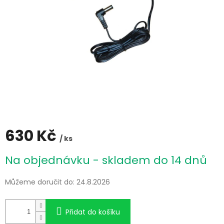
630 Kč
/ ks
Měrná
Na objednávku - skladem do 14 dnů
cena:
Můžeme doručit do:
24.8.2026
Přidat do košíku