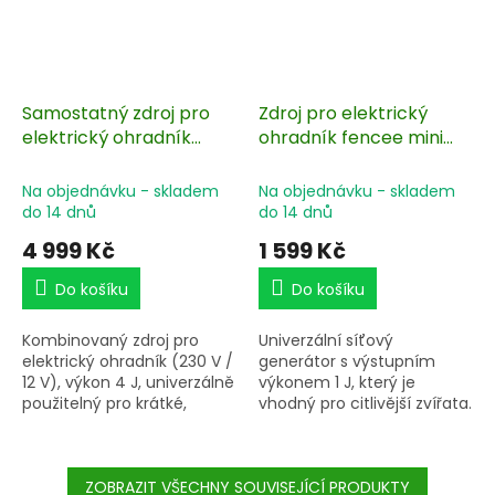
Samostatný zdroj pro
Zdroj pro elektrický
elektrický ohradník
ohradník fencee mini
fencee power DUO RF
M10
PDX40
Na objednávku - skladem
Na objednávku - skladem
do 14 dnů
do 14 dnů
4 999 Kč
1 599 Kč
Do košíku
Do košíku
Kombinovaný zdroj pro
Univerzální síťový
elektrický ohradník (230 V /
generátor s výstupním
12 V), výkon 4 J, univerzálně
výkonem 1 J, který je
použitelný pro krátké,
vhodný pro citlivější zvířata.
střední i dlouhé ohrady do
Pro koně a poníky, psy,
30 km, pro citlivější i méně
kočky, slepice nebo proti
citlivá zvířata jako
predátorům jako je
jsou koně, skot, ovce, kozy,
ZOBRAZIT VŠECHNY SOUVISEJÍCÍ PRODUKTY
např. kuna nebo liška.