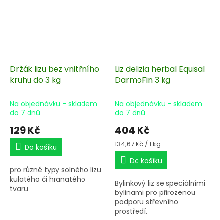
Držák lizu bez vnitřního
Liz delizia herbal Equisal
kruhu do 3 kg
DarmoFin 3 kg
Na objednávku - skladem
Na objednávku - skladem
do 7 dnů
do 7 dnů
129 Kč
404 Kč
Měrná
134,67 Kč / 1 kg
Do košíku
cena:
Do košíku
pro různé typy solného lizu
kulatého či hranatého
Bylinkový liz se speciálními
tvaru
bylinami pro přirozenou
podporu střevního
prostředí.