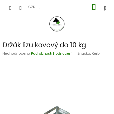
Přejít
NÁKUP
na
CZK
obsah
KOŠÍK
Držák lizu kovový do 10 kg
Průměrné
Neohodnoceno
Podrobnosti hodnocení
Značka:
Kerbl
hodnocení
produktu
je
0,0
z
5
hvězdiček.