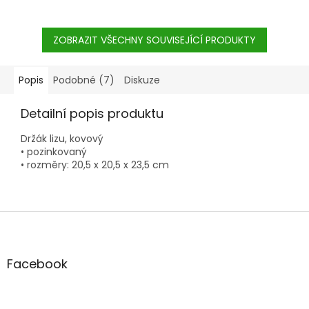
ZOBRAZIT VŠECHNY SOUVISEJÍCÍ PRODUKTY
Popis
Podobné (7)
Diskuze
Detailní popis produktu
Držák lizu, kovový
• pozinkovaný
• rozměry: 20,5 x 20,5 x 23,5 cm
Z
á
p
a
Facebook
t
í