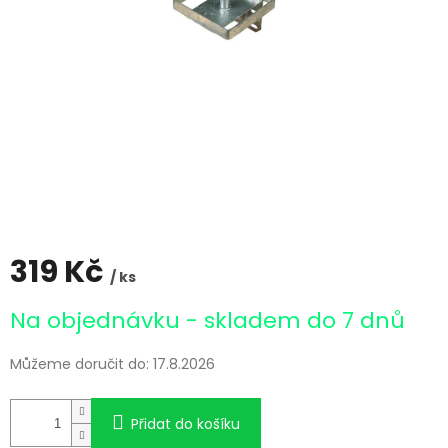
319 Kč
/ ks
Měrná
Na objednávku - skladem do 7 dnů
cena:
Můžeme doručit do:
17.8.2026
Přidat do košíku